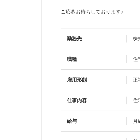
ご応募お待ちしております♪
勤務先
株
職種
住
雇用形態
正
仕事内容
住
給与
月給