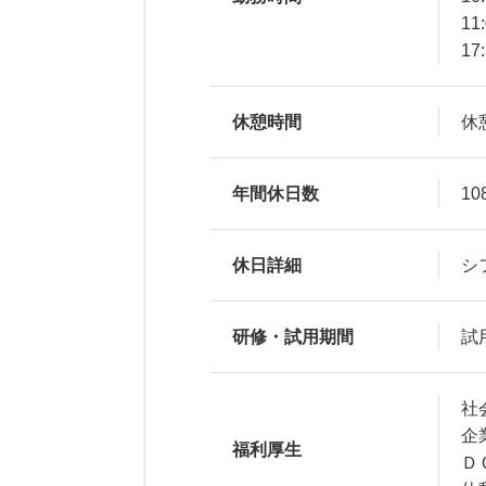
11
17
休憩時間
休
年間休日数
10
休日詳細
シ
研修・試用期間
試
社
企
福利厚生
Ｄ