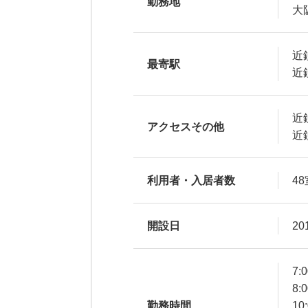
勤務地
大
近
最寄駅
近
近
アクセスその他
近
利用者・入居者数
48
開設日
20
7:
8:
勤務時間
10