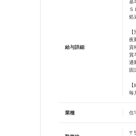
基本
Ｓ
処
【
夜
給与詳細
資
賞
通
固
【
毎
業種
住
〒5