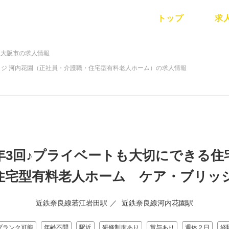
トップ
求
東大阪市の求人情報
ッジ 河内花園（正社員・介護職・住宅型有料老人ホーム）の求人情報
年3回♪プライベートも大切にできる住
住宅型有料老人ホーム ケア・ブリッジ
近鉄奈良線若江岩田駅
近鉄奈良線河内花園駅
ブランク可能
年齢不問
駅近
研修制度あり
賞与あり
週休２日
経