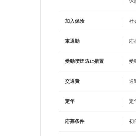
休
加入保険
社
車通勤
応
受動喫煙防止措置
受
交通費
通
定年
定
応募条件
初