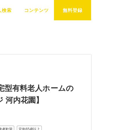
人検索
コンテンツ
無料登録
宅型有料老人ホームの
 河内花園】
験者歓迎
定年65歳以上