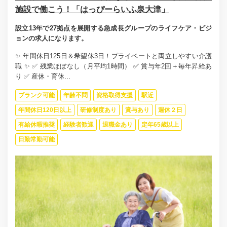
施設で働こう！「はっぴーらいふ泉大津」
設立13年で27拠点を展開する急成長グループのライフケア・ビジ
ョンの求人になります。
✨ 年間休日125日＆希望休3日！プライベートと両立しやすい介護
職 ✨ ✅ 残業ほぼなし（月平均1時間） ✅ 賞与年2回＋毎年昇給あ
り ✅ 産休・育休...
ブランク可能
年齢不問
資格取得支援
駅近
年間休日120日以上
研修制度あり
賞与あり
週休２日
有給休暇推奨
経験者歓迎
退職金あり
定年65歳以上
日勤常勤可能