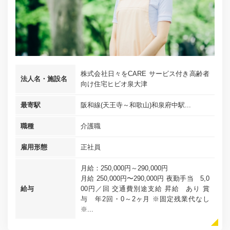
株式会社日々をCARE サービス付き高齢者
法人名・施設名
向け住宅ヒビオ泉大津
最寄駅
阪和線(天王寺～和歌山)和泉府中駅...
職種
介護職
雇用形態
正社員
月給：250,000円～290,000円
月給 250,000円〜290,000円 夜勤手当 5,0
給与
00円／回 交通費別途支給 昇給 あり 賞
与 年2回・0～2ヶ月 ※固定残業代なし
※...