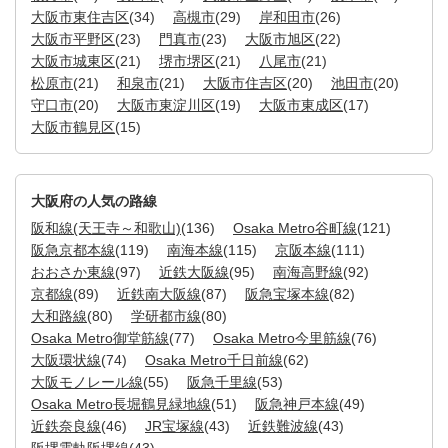
大阪市東住吉区
(34)
高槻市
(29)
岸和田市
(26)
大阪市平野区
(23)
門真市
(23)
大阪市旭区
(22)
大阪市城東区
(21)
堺市堺区
(21)
八尾市
(21)
松原市
(21)
和泉市
(21)
大阪市住吉区
(20)
池田市
(20)
守口市
(20)
大阪市東淀川区
(19)
大阪市東成区
(17)
大阪市鶴見区
(15)
大阪府の人気の路線
阪和線(天王寺～和歌山)
(136)
Osaka Metro谷町線
(121)
阪急京都本線
(119)
南海本線
(115)
京阪本線
(111)
おおさか東線
(97)
近鉄大阪線
(95)
南海高野線
(92)
京都線
(89)
近鉄南大阪線
(87)
阪急宝塚本線
(82)
大和路線
(80)
学研都市線
(80)
Osaka Metro御堂筋線
(77)
Osaka Metro今里筋線
(76)
大阪環状線
(74)
Osaka Metro千日前線
(62)
大阪モノレール線
(55)
阪急千里線
(53)
Osaka Metro長堀鶴見緑地線
(51)
阪急神戸本線
(49)
近鉄奈良線
(46)
JR宝塚線
(43)
近鉄難波線
(43)
阪堺電軌阪堺線
(43)