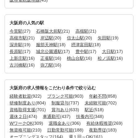
大阪府の人気の駅
今里駅
(27)
石橋阪大前駅
(21)
高槻駅
(21)
高槻市駅
(21)
岸辺駅
(20)
信太山駅
(20)
矢田駅
(19)
深井駅
(19)
服部天神駅
(18)
摂津富田駅
(18)
長原駅
(17)
城北公園通駅
(17)
豊中駅
(17)
大日駅
(17)
上新庄駅
(16)
正雀駅
(16)
桃山台駅
(16)
松ノ浜駅
(16)
古川橋駅
(16)
弥刀駅
(16)
大阪府の求人情報をこだわり条件で絞り込む
経験者歓迎
(922)
ブランク可能
(903)
年齢不問
(858)
研修制度あり
(804)
制服貸与
(737)
未経験可能
(702)
資格取得支援
(701)
賞与あり
(633)
駅近
(518)
週休２日
(474)
車通勤可
(437)
扶養内可
(348)
WワークOK
(309)
退職金あり
(306)
有給休暇推奨
(269)
無資格可能
(210)
日勤常勤可能
(188)
夜勤専従
(183)
オープニングスタッフ
(164)
週１回～OK
(161)