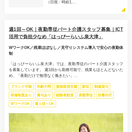
（日祝：時給1,...
週1回～OK｜夜勤専従パート介護スタッフ募集｜ICT
活用で負担少なめ「はっぴーらいふ泉大津」
WワークOK／残業ほぼなし／見守りシステム導入で安心の夜勤体
制
「はっぴーらいふ泉大津」では、夜勤専従のパート介護スタッフ
を募集しています。 週1回から勤務可能で、残業もほとんどないた
め、「夜勤だけで無理なく働きたい」...
ブランク可能
年齢不問
資格取得支援
駅近
制服貸与
研修制度あり
賞与あり
経験者歓迎
夜勤専従
扶養内可
WワークOK
週１回～OK