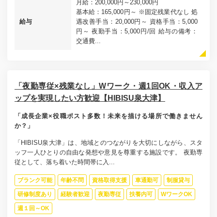
月給：200,000円～230,000円
基本給：165,000円～ ※固定残業代なし 処
給与
遇改善手当：20,000円～ 資格手当：5,000
円～ 夜勤手当：5,000円/回 給与の備考：
交通費...
「夜勤専従×残業なし」Wワーク・週1回OK・収入ア
ップを実現したい方歓迎【HIBISU泉大津】
「成長企業×役職ポスト多数！未来を描ける場所で働きません
か？」
「HIBISU泉大津」は、地域とのつながりを大切にしながら、スタ
ッフ一人ひとりの自由な発想や意見を尊重する施設です。 夜勤専
従として、落ち着いた時間帯に入...
ブランク可能
年齢不問
資格取得支援
車通勤可
制服貸与
研修制度あり
経験者歓迎
夜勤専従
扶養内可
WワークOK
週１回～OK