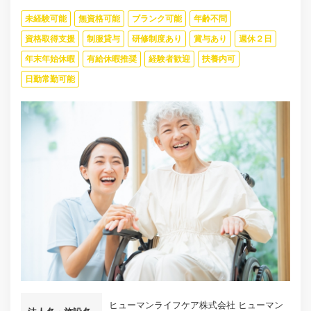
未経験可能
無資格可能
ブランク可能
年齢不問
資格取得支援
制服貸与
研修制度あり
賞与あり
週休２日
年末年始休暇
有給休暇推奨
経験者歓迎
扶養内可
日勤常勤可能
ヒューマンライフケア株式会社 ヒューマン