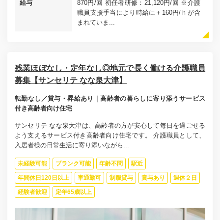
給与
870円/回 初任者研修：21,120円/回 ※介護
職員支援手当により時給に＋160円/ｈが含
まれていま...
残業ほぼなし・定年なし◎地元で長く働ける介護職員
募集【サンセリテ なな泉大津】
転勤なし／賞与・昇給あり｜高齢者の暮らしに寄り添うサービス
付き高齢者向け住宅
サンセリテ なな泉大津は、高齢者の方が安心して毎日を過ごせる
よう支えるサービス付き高齢者向け住宅です。 介護職員として、
入居者様の日常生活に寄り添いながら...
未経験可能
ブランク可能
年齢不問
駅近
年間休日120日以上
車通勤可
制服貸与
賞与あり
週休２日
経験者歓迎
定年65歳以上