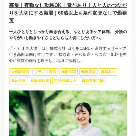
募集｜夜勤なし勤務OK｜賞与あり｜人と人のつなが
りを大切にする職場｜60歳以上も条件変更なしで勤務
可
一人ひとりとしっかり向き合える、ゆとりあるケア体制。 介護の
やりがいも働きやすさもどちらも大切にしたい方へ。
「ヒビオ泉大津」は、株式会社 日々をCAREが運営するサービス
付き高齢者向け住宅です。 松原市・岸和田市・和泉市・旭区を中
心に複数の施設を展開し、地域に密着し...
未経験可能
ブランク可能
年齢不問
制服貸与
賞与あり
週休２日
経験者歓迎
定年65歳以上
日勤常勤可能