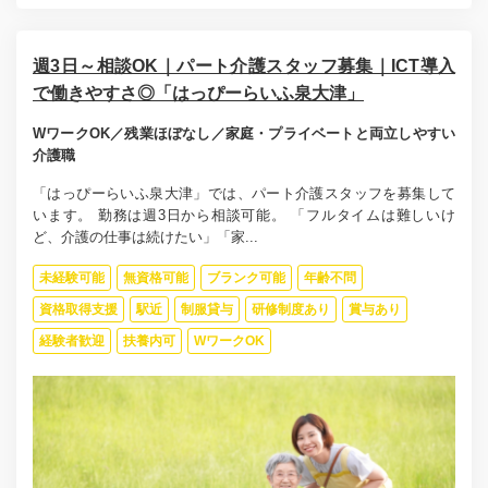
週3日～相談OK｜パート介護スタッフ募集｜ICT導入
で働きやすさ◎「はっぴーらいふ泉大津」
WワークOK／残業ほぼなし／家庭・プライベートと両立しやすい
介護職
「はっぴーらいふ泉大津」では、パート介護スタッフを募集して
います。 勤務は週3日から相談可能。 「フルタイムは難しいけ
ど、介護の仕事は続けたい」「家...
未経験可能
無資格可能
ブランク可能
年齢不問
資格取得支援
駅近
制服貸与
研修制度あり
賞与あり
経験者歓迎
扶養内可
WワークOK