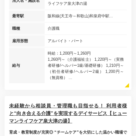
法人名・施設名
ライフケア泉大津の湯
最寄駅
阪和線(天王寺～和歌山)和泉府中駅...
職種
介護職
雇用形態
アルバイト・パート
時給：1,200円～1,260円
1,260円～（介護福祉士） 1,220円～（実務
給与
者研修/ヘルパー1級/基礎研修） 1,210円～
（初任者研修/ヘルパー2級） 1,200円～
（無資格） ...
未経験から相談員・管理職も目指せる！ 利用者様
と“向き合える介護”を実現するデイサービス【ヒュー
マンライフケア泉大津の湯】
育成・教育制度が充実◎ “チームケア”を大切にした温かい職場で