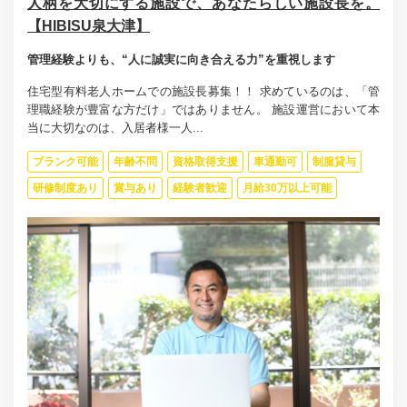
人柄を大切にする施設で、あなたらしい施設長を。
【HIBISU泉大津】
管理経験よりも、“人に誠実に向き合える力”を重視します
住宅型有料老人ホームでの施設長募集！！ 求めているのは、「管
理職経験が豊富な方だけ」ではありません。 施設運営において本
当に大切なのは、入居者様一人...
ブランク可能
年齢不問
資格取得支援
車通勤可
制服貸与
研修制度あり
賞与あり
経験者歓迎
月給30万以上可能