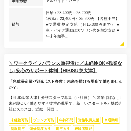
雇用形態
アルバイト・パート
日給：23,400円～25,200円
1夜勤：23,400円～25,200円 【各種手当】
給与
■交通費規定支給（月15,000円まで） ■
車・バイク通勤はガソリン代を規定支給 ■
年末年始手...
＼ワークライフバランス重視派に／未経験OK×残業な
し♪安心のサポート体制【HIBISU泉大津】
「急成長企業×役職ポスト多数！未来を描ける場所で働きません
か？」
【HIBISU泉大津】介護スタッフ募集（正社員） ＼残業ほぼなし×
未経験OK／働きやすさ抜群の職場で、新しいスタートを♪ 株式会
社ビスカスは、近畿・関西...
未経験可能
ブランク可能
年齢不問
資格取得支援
車通勤可
制服貸与
研修制度あり
賞与あり
経験者歓迎