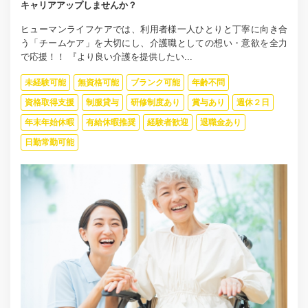
キャリアアップしませんか？
ヒューマンライフケアでは、利用者様一人ひとりと丁寧に向き合
う「チームケア」を大切にし、介護職としての想い・意欲を全力
で応援！！ 『より良い介護を提供したい...
未経験可能
無資格可能
ブランク可能
年齢不問
資格取得支援
制服貸与
研修制度あり
賞与あり
週休２日
年末年始休暇
有給休暇推奨
経験者歓迎
退職金あり
日勤常勤可能