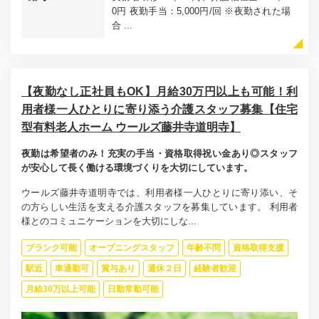
0円 夜勤手当：5,000円/回 ※夜勤された場
合 ...
【夜勤なし正社員もOK】月給30万円以上も可能！利
用者様一人ひとりに寄り添う介護スタッフ募集【住宅
型有料老人ホーム ウールズ藤井寺道明寺】
夜勤は希望者のみ！充実の手当・資格取得祝い金あり◎スタッフ
が安心して長く働ける環境づくりを大切にしています。
ウールズ藤井寺道明寺では、利用者様一人ひとりに寄り添い、そ
の方らしい生活を支える介護スタッフを募集しています。 利用者
様とのコミュニケーションを大切にしな...
ブランク可能
オープニングスタッフ
年齢不問
資格取得支援
駅近
車通勤可
賞与あり
週休２日
経験者歓迎
月給30万以上可能
日勤常勤可能