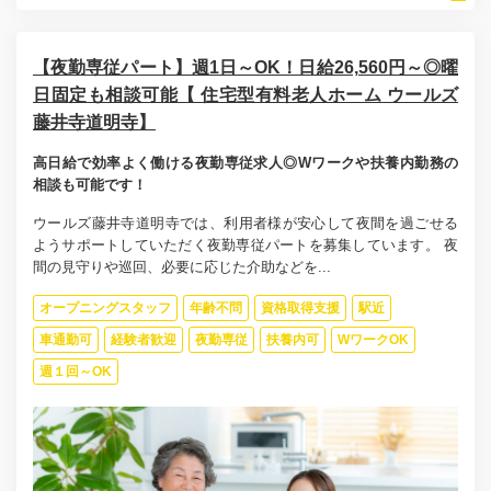
【夜勤専従パート】週1日～OK！日給26,560円～◎曜
日固定も相談可能【 住宅型有料老人ホーム ウールズ
藤井寺道明寺】
高日給で効率よく働ける夜勤専従求人◎Wワークや扶養内勤務の
相談も可能です！
ウールズ藤井寺道明寺では、利用者様が安心して夜間を過ごせる
ようサポートしていただく夜勤専従パートを募集しています。 夜
間の見守りや巡回、必要に応じた介助などを...
オープニングスタッフ
年齢不問
資格取得支援
駅近
車通勤可
経験者歓迎
夜勤専従
扶養内可
WワークOK
週１回～OK