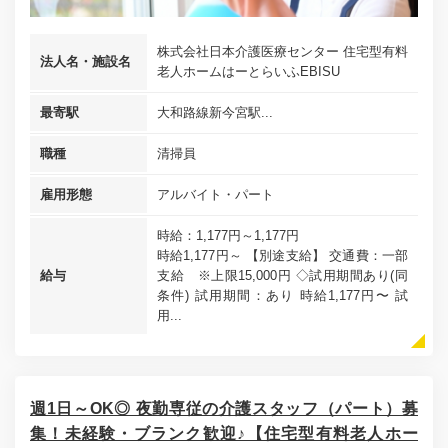
株式会社日本介護医療センター 住宅型有料
法人名・施設名
老人ホームはーとらいふEBISU
最寄駅
大和路線新今宮駅...
職種
清掃員
雇用形態
アルバイト・パート
時給：1,177円～1,177円
時給1,177円～ 【別途支給】 交通費：一部
給与
支給 ※上限15,000円 ◇試用期間あり(同
条件) 試用期間：あり 時給1,177円〜 試
用...
週1日～OK◎ 夜勤専従の介護スタッフ（パート）募
集！未経験・ブランク歓迎♪【住宅型有料老人ホー