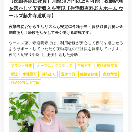
【夜勤専従正社員】月給30万円以上も可能！夜勤経験
を活かして安定収入を実現【住宅型有料老人ホーム ウ
ールズ藤井寺道明寺】
夜勤専従だから生活リズムも安定◎各種手当・資格取得お祝い金
制度あり！経験を活かして長く働ける環境です。
ウールズ藤井寺道明寺では、利用者様が安心して夜間を過ごせる
ようサポートしていただく夜勤専従の正社員を募集しています。
夜間の見守りや巡回、必要に応じた介助...
ブランク可能
オープニングスタッフ
年齢不問
資格取得支援
駅近
車通勤可
賞与あり
週休２日
経験者歓迎
夜勤専従
月給30万以上可能