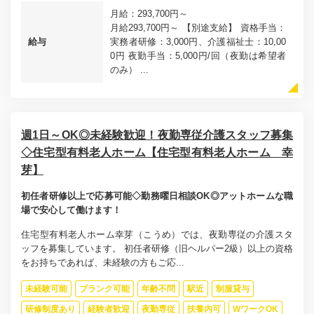
月給：293,700円～
月給293,700円～ 【別途支給】 資格手当：
給与
実務者研修：3,000円、介護福祉士：10,00
0円 夜勤手当：5,000円/回（夜勤は希望者
のみ） ...
週1日～OK◎未経験歓迎！夜勤専従介護スタッフ募集
◇住宅型有料老人ホーム【住宅型有料老人ホーム 幸
芽】
初任者研修以上で応募可能◇勤務曜日相談OK◎アットホームな職
場で安心して働けます！
住宅型有料老人ホーム幸芽（こうめ）では、夜勤専従の介護スタ
ッフを募集しています。 初任者研修（旧ヘルパー2級）以上の資格
をお持ちであれば、未経験の方もご応...
未経験可能
ブランク可能
年齢不問
駅近
制服貸与
研修制度あり
経験者歓迎
夜勤専従
扶養内可
WワークOK