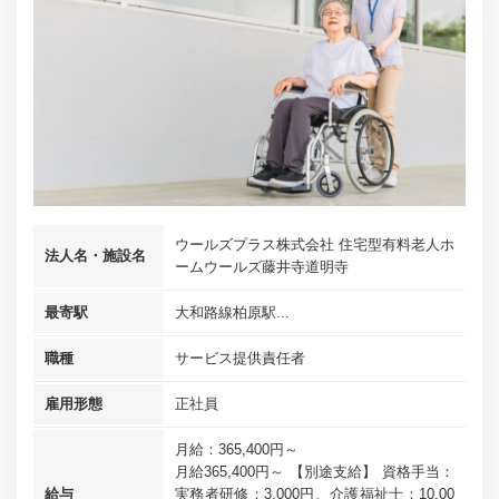
ウールズプラス株式会社 住宅型有料老人ホ
法人名・施設名
ームウールズ藤井寺道明寺
最寄駅
大和路線柏原駅...
職種
サービス提供責任者
雇用形態
正社員
月給：365,400円～
月給365,400円～ 【別途支給】 資格手当：
給与
実務者研修：3,000円、介護福祉士：10,00