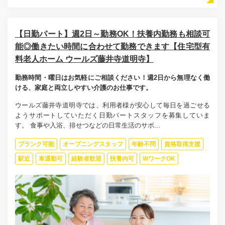
【日勤パート】週2日～勤務OK！扶養内勤務も相談可
能◎働きたい時間に合わせて勤務できます【住宅型有
料老人ホーム ウールズ藤井寺道明寺】
勤務時間・曜日はお気軽にご相談ください！週2日から無理なく働
ける、家庭と両立しやすい介護のお仕事です。
ウールズ藤井寺道明寺では、利用者様が安心して毎日を過ごせる
ようサポートしていただく日勤パートスタッフを募集していま
す。 食事や入浴、排せつなどの日常生活のサポ...
ブランク可能
オープニングスタッフ
年齢不問
資格取得支援
駅近
車通勤可
経験者歓迎
扶養内可
WワークOK