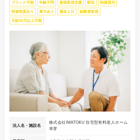
ブランク可能
年齢不問
資格取得支援
駅近
制服貸与
研修制度あり
賞与あり
週休２日
経験者歓迎
月給30万以上可能
株式会社IMATOKU 住宅型有料老人ホーム
法人名・施設名
幸芽