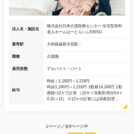
株式会社日本介護医療センター 住宅型有料
法人名・施設名
老人ホームはーとらいふEBISU
最寄駅
大和路線新今宮駅...
職種
介護職
雇用形態
アルバイト・パート
時給：1,180円～1,219円
時給1,180円～1,219円 1勤務14,160円 1勤
給与
務額÷12ｈで計算 （10Ｈ＋深夜割増分6Ｈ×
0.25＝12） ※12ｈの計算には深夜割増...
1ページ／全8ページ中