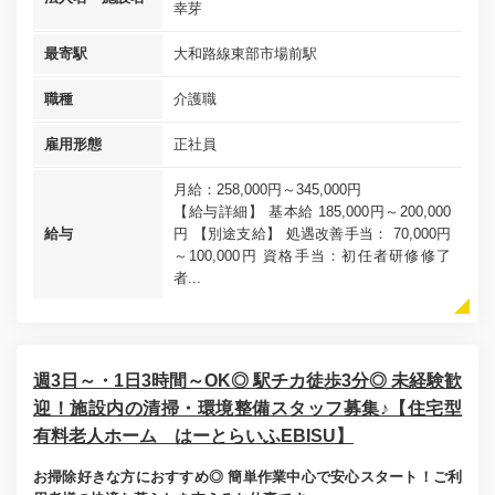
幸芽
最寄駅
大和路線東部市場前駅
職種
介護職
雇用形態
正社員
月給：258,000円～345,000円
【給与詳細】 基本給 185,000円～200,000
給与
円 【別途支給】 処遇改善手当： 70,000円
～100,000円 資格手当：初任者研修修了
者...
週3日～・1日3時間～OK◎ 駅チカ徒歩3分◎ 未経験歓
迎！施設内の清掃・環境整備スタッフ募集♪【住宅型
有料老人ホーム はーとらいふEBISU】
お掃除好きな方におすすめ◎ 簡単作業中心で安心スタート！ご利