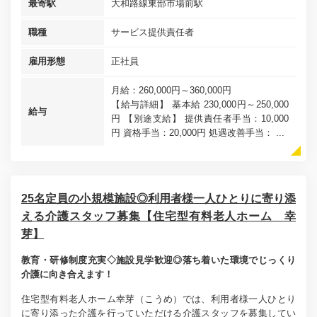
最寄駅
大和路線東部市場前駅
職種
サービス提供責任者
雇用形態
正社員
月給：260,000円～360,000円
【給与詳細】 基本給 230,000円～250,000
給与
円 【別途支給】 提供責任者手当：10,000
円 資格手当：20,000円 処遇改善手当： ...
25名定員の小規模施設◎利用者様一人ひとりに寄り添
える介護スタッフ募集【住宅型有料老人ホーム 幸
芽】
教育・研修制度充実◇施設見学歓迎◎落ち着いた環境でじっくり
介護に向き合えます！
住宅型有料老人ホーム幸芽（こうめ）では、利用者様一人ひとり
に寄り添った介護を行っていただける介護スタッフを募集してい