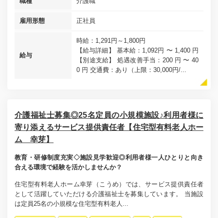
職種
介護職
雇用形態
正社員
時給：1,291円～1,800円
【給与詳細】 基本給：1,092円 〜 1,400 円
給与
【別途支給】 処遇改善手当：200 円 〜 40
0 円 交通費：あり（上限：30,000円/...
介護福祉士募集◎25名定員の小規模施設♪利用者様に
寄り添えるサービス提供責任者【住宅型有料老人ホー
ム 幸芽】
教育・研修制度充実◇施設見学歓迎◎利用者様一人ひとりと向き
合える環境で経験を活かしませんか？
住宅型有料老人ホーム幸芽（こうめ）では、サービス提供責任者
として活躍していただける介護福祉士を募集しています。 当施設
は定員25名の小規模な住宅型有料老人...