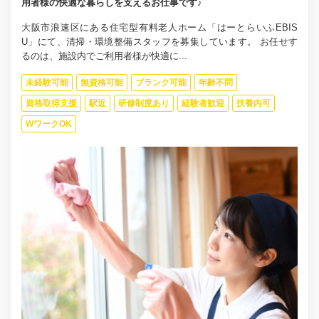
用者様の快適な暮らしを支えるお仕事です♪
大阪市浪速区にある住宅型有料老人ホーム「はーとらいふEBIS
U」にて、清掃・環境整備スタッフを募集しています。 お任せす
るのは、施設内でご利用者様が快適に...
未経験可能
無資格可能
ブランク可能
年齢不問
資格取得支援
駅近
研修制度あり
経験者歓迎
扶養内可
WワークOK