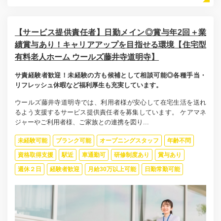
【サービス提供責任者】日勤メイン◎賞与年2回＋業
績賞与あり！キャリアアップを目指せる環境【住宅型
有料老人ホーム ウールズ藤井寺道明寺】
サ責経験者歓迎！未経験の方も候補として相談可能◎各種手当・
リフレッシュ休暇など福利厚生も充実しています。
ウールズ藤井寺道明寺では、利用者様が安心して在宅生活を送れ
るよう支援するサービス提供責任者を募集しています。 ケアマネ
ジャーやご利用者様、ご家族との連携を図り...
未経験可能
ブランク可能
オープニングスタッフ
年齢不問
資格取得支援
駅近
車通勤可
研修制度あり
賞与あり
週休２日
経験者歓迎
月給30万以上可能
日勤常勤可能