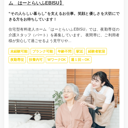
ム はーとらいふEBISU】
“その人らしい暮らし”を支えるお仕事。笑顔と優しさを大切にで
きる方をお待ちしています！
住宅型有料老人ホーム「はーとらいふEBISU」では、夜勤専従の
介護スタッフ（パート）を募集しています。 夜間帯に、ご利用者
様が安心して過ごせるよう見守りや...
未経験可能
ブランク可能
年齢不問
駅近
経験者歓迎
夜勤専従
扶養内可
WワークOK
週１回～OK