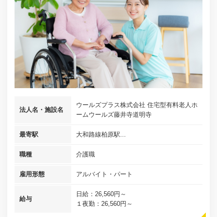
ウールズプラス株式会社 住宅型有料老人ホ
法人名・施設名
ームウールズ藤井寺道明寺
最寄駅
大和路線柏原駅...
職種
介護職
雇用形態
アルバイト・パート
日給：26,560円～
給与
１夜勤：26,560円～