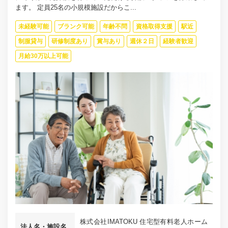
ます。 定員25名の小規模施設だからこ...
未経験可能
ブランク可能
年齢不問
資格取得支援
駅近
制服貸与
研修制度あり
賞与あり
週休２日
経験者歓迎
月給30万以上可能
株式会社IMATOKU 住宅型有料老人ホーム
法人名・施設名