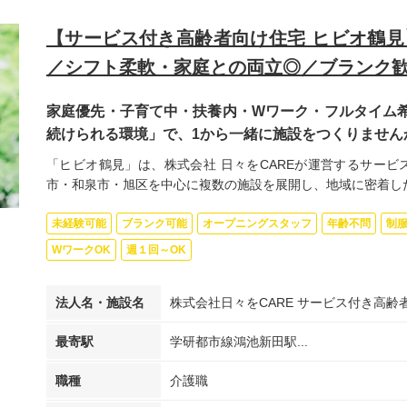
【サービス付き高齢者向け住宅 ヒビオ鶴見
／シフト柔軟・家庭との両立◎／ブランク
家庭優先・子育て中・扶養内・Wワーク・フルタイム希
続けられる環境」で、1から一緒に施設をつくりません
「ヒビオ鶴見」は、株式会社 日々をCAREが運営するサービ
市・和泉市・旭区を中心に複数の施設を展開し、地域に密着した.
未経験可能
ブランク可能
オープニングスタッフ
年齢不問
制
WワークOK
週１回～OK
法人名・施設名
株式会社日々をCARE サービス付き高
最寄駅
学研都市線鴻池新田駅...
職種
介護職