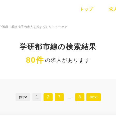
トップ
求
介護職・看護助手の求人を探すならリニューケア
学研都市線の検索結果
80件
の求人があります
prev
1
2
3
...
8
next