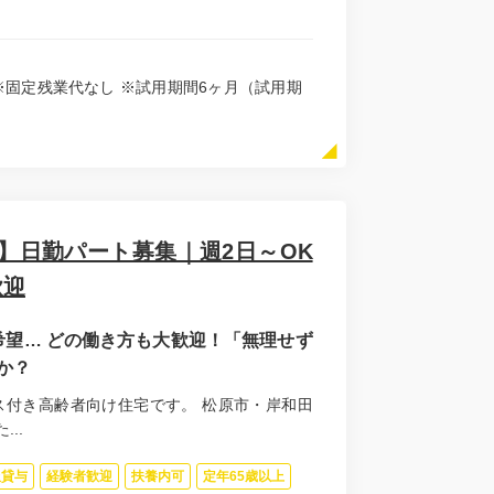
支給 ※固定残業代なし ※試用期間6ヶ月（試用期
】日勤パート募集｜週2日～OK
歓迎
望… どの働き方も大歓迎！「無理せず
か？
ス付き高齢者向け住宅です。 松原市・岸和田
..
服貸与
経験者歓迎
扶養内可
定年65歳以上