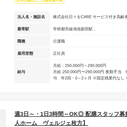
定年65歳以上
日勤常勤可能
法人名・施設名
株式会社日々をCARE サービス付き高
最寄駅
学研都市線鴻池新田駅...
職種
介護職
雇用形態
正社員
月給：250,000円～290,000円
給与
月給 250,000円〜290,000円 夜勤手
与 年2回・0～2ヶ月 ※固定残業代なし ※.
週3日～・1日3時間～OK◎ 配膳スタッフ
人ホーム ヴェルジェ枚方】