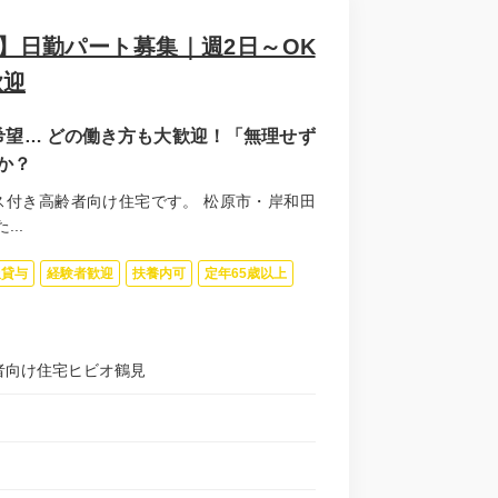
】日勤パート募集｜週2日～OK
歓迎
望… どの働き方も大歓迎！「無理せず
か？
ス付き高齢者向け住宅です。 松原市・岸和田
..
服貸与
経験者歓迎
扶養内可
定年65歳以上
齢者向け住宅ヒビオ鶴見