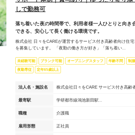
しで勤務可
落ち着いた夜の時間帯で、利用者様一人ひとりと向き合
できる、安心して長く働ける環境です。
株式会社 日々をCAREが運営するサービス付き高齢者向け住
を募集しています。 「夜勤の働き方が好き」「落ち着い...
未経験可能
ブランク可能
オープニングスタッフ
年齢不問
制
夜勤専従
定年65歳以上
法人名・施設名
株式会社日々をCARE サービス付き高
最寄駅
学研都市線鴻池新田駅...
職種
介護職
雇用形態
正社員