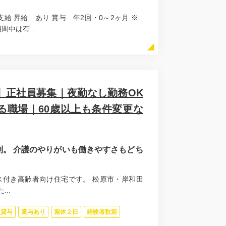
費別途支給 昇給 あり 賞与 年2回・0～2ヶ月 ※
中は有...
】正社員募集｜夜勤なし勤務OK
る職場｜60歳以上も条件変更な
。 介護のやりがいも働きやすさもどち
ス付き高齢者向け住宅です。 松原市・岸和田
..
服貸与
賞与あり
週休２日
経験者歓迎