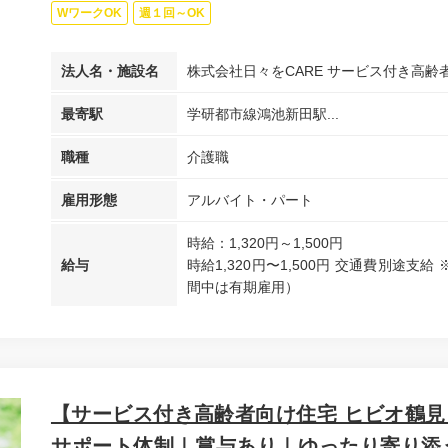
WワークOK
週１回～OK
法人名・施設名
株式会社日々をCARE サービス付き高
最寄駅
学研都市線鴻池新田駅...
職種
介護職
雇用形態
アルバイト・パート
時給：1,320円～1,500円
給与
時給1,320円〜1,500円 交通費別途
間中は有期雇用）
【サービス付き高齢者向け住宅 ヒビオ鶴
サポート体制｜賞与あり｜ゆったり寄り添