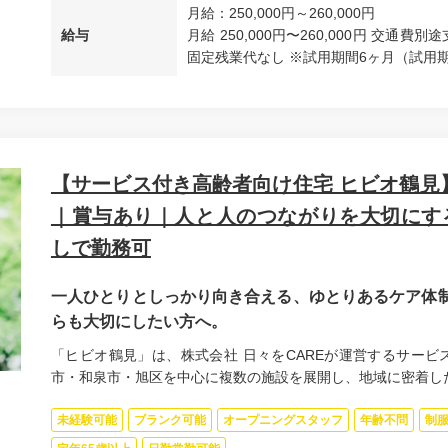
月給：250,000円～260,000円
給与
月給 250,000円〜260,000円 交通
固定残業代なし ※試用期間6ヶ月（試用期間
【サービス付き高齢者向け住宅 ヒビオ鶴見
｜賞与あり｜人と人のつながりを大切にす
しで勤務可
一人ひとりとしっかり向き合える、ゆとりあるケア体制
らも大切にしたい方へ。
「ヒビオ鶴見」は、株式会社 日々をCAREが運営するサービ
市・和泉市・旭区を中心に複数の施設を展開し、地域に密着した.
未経験可能
ブランク可能
オープニングスタッフ
年齢不問
制