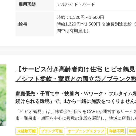
雇用形態
アルバイト・パート
時給：1,320円～1,500円
給与
時給1,320円〜1,500円 交通費別途
間中は有期雇用）
【サービス付き高齢者向け住宅 ヒビオ鶴見
／シフト柔軟・家庭との両立◎／ブランク
家庭優先・子育て中・扶養内・Wワーク・フルタイム希
続けられる環境」で、1から一緒に施設をつくりません
「ヒビオ鶴見」は、株式会社 日々をCAREが運営するサービ
市・和泉市・旭区を中心に複数の施設を展開し、地域に密着した.
未経験可能
ブランク可能
オープニングスタッフ
年齢不問
制