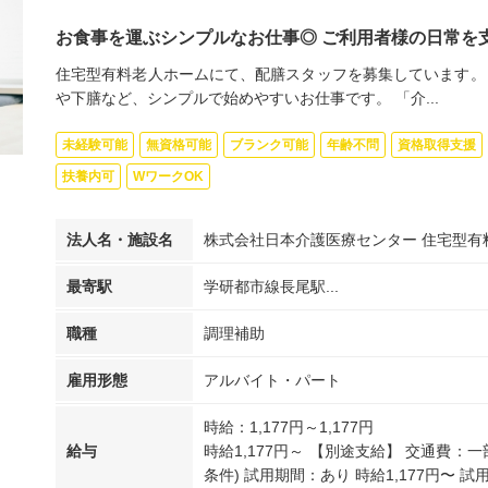
お食事を運ぶシンプルなお仕事◎ ご利用者様の日常を
住宅型有料老人ホームにて、配膳スタッフを募集しています。
や下膳など、シンプルで始めやすいお仕事です。 「介...
未経験可能
無資格可能
ブランク可能
年齢不問
資格取得支援
扶養内可
WワークOK
法人名・施設名
株式会社日本介護医療センター 住宅型有
最寄駅
学研都市線長尾駅...
職種
調理補助
雇用形態
アルバイト・パート
時給：1,177円～1,177円
給与
時給1,177円～ 【別途支給】 交通費：一
条件) 試用期間：あり 時給1,177円〜 試用.