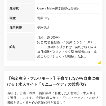
最寄駅
Osaka Metro御堂筋線心斎橋駅...
職種
営業代行
雇用形態
業務委託
月給：10,000円～
完全成功報酬型（1契約につき 10,000円
給与
～） 一度契約が決まれば、契約が続く限り
毎月報酬が入るストック型 希望者には、成
果ごとの「ショット型報酬」もあ...
【完全在宅・フルリモート】子育てしながら自由に働
ける！求人サイト「リニューケア」の営業代行
当社は、介護・医療・福祉業界に特化した人材紹介・求人サイト
を運営しています。 今回は 求人サイト「リニューケア」への求人
掲載を拡大するための営業代行を募集して...