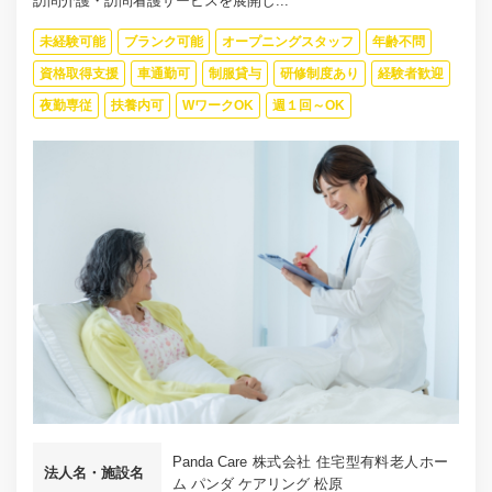
訪問介護・訪問看護サービスを展開し...
未経験可能
ブランク可能
オープニングスタッフ
年齢不問
資格取得支援
車通勤可
制服貸与
研修制度あり
経験者歓迎
夜勤専従
扶養内可
WワークOK
週１回～OK
Panda Care 株式会社 住宅型有料老人ホー
法人名・施設名
ム パンダ ケアリング 松原