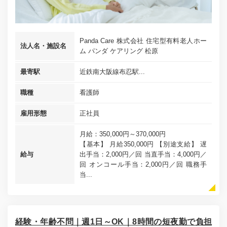
Panda Care 株式会社 住宅型有料老人ホー
法人名・施設名
ム パンダ ケアリング 松原
最寄駅
近鉄南大阪線布忍駅...
職種
看護師
雇用形態
正社員
月給：350,000円～370,000円
【基本】 月給350,000円 【別途支給】 遅
給与
出手当：2,000円／回 当直手当：4,000円／
回 オンコール手当：2,000円／回 職務手
当...
経験・年齢不問｜週1日～OK｜8時間の短夜勤で負担