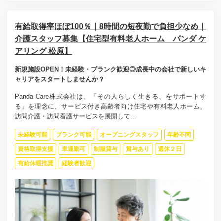
有給取得率ほぼ100％｜8時間の短夜勤で負担少なめ｜
介護スタッフ募集【住宅型有料老人ホーム パンダ ケ
アリング 松原】
新規施設OPEN！未経験・ブランク歓迎◎成長中の会社で新しいキ
ャリアをスタートしませんか？
Panda Care株式会社は、「その人らしく生きる、をサポートす
る」を理念に、サービス付き高齢者向け住宅や有料老人ホーム、
訪問介護・訪問看護サービスを展開して...
未経験可能
ブランク可能
オープニングスタッフ
年齢不問
資格取得支援
車通勤可
制服貸与
賞与あり
週休２日
有給休暇推奨
経験者歓迎