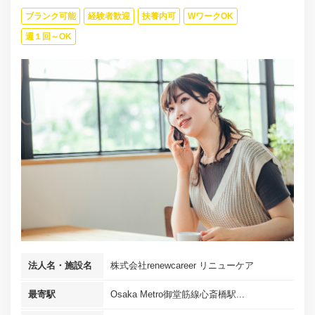
ブランク可能
経験者歓迎
扶養内可
WワークOK
週１回～OK
法人名・施設名
株式会社renewcareer リニューケア
最寄駅
Osaka Metro御堂筋線心斎橋駅...