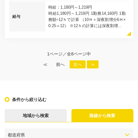
時給：1,180円～1,219円
時給1,180円～1,219円 1勤務14,160円 1勤
給与
務額÷12ｈで計算 （10Ｈ＋深夜割増分6Ｈ×
0.25＝12） ※12ｈの計算には深夜割増...
1ページ／全8ページ中
≪
前へ
次へ
≫
条件から絞り込む
地域から検索
路線から検索
都道府県