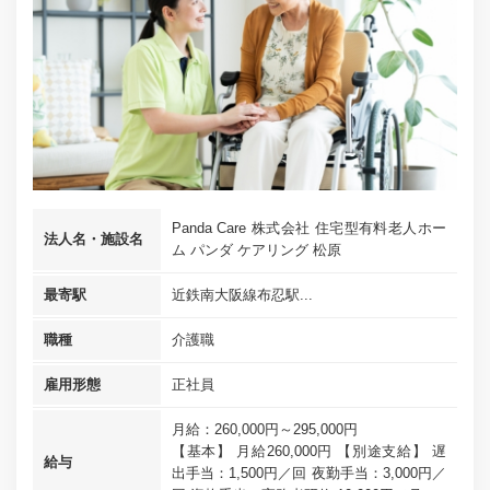
Panda Care 株式会社 住宅型有料老人ホー
法人名・施設名
ム パンダ ケアリング 松原
最寄駅
近鉄南大阪線布忍駅...
職種
介護職
雇用形態
正社員
月給：260,000円～295,000円
【基本】 月給260,000円 【別途支給】 遅
給与
出手当：1,500円／回 夜勤手当：3,000円／