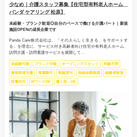
少なめ｜介護スタッフ募集【住宅型有料老人ホーム
パンダ ケアリング 松原】
未経験・ブランク歓迎◎自分のペースで働ける介護パート｜新規
施設OPENの成長企業です
Panda Care株式会社は、「その人らしく生きる、をサポートす
る」を理念に、サービス付き高齢者向け住宅や有料老人ホーム、
訪問介護・訪問看護サービスを展開して...
未経験可能
ブランク可能
オープニングスタッフ
年齢不問
資格取得支援
車通勤可
制服貸与
有給休暇推奨
経験者歓迎
扶養内可
WワークOK
週１回～OK