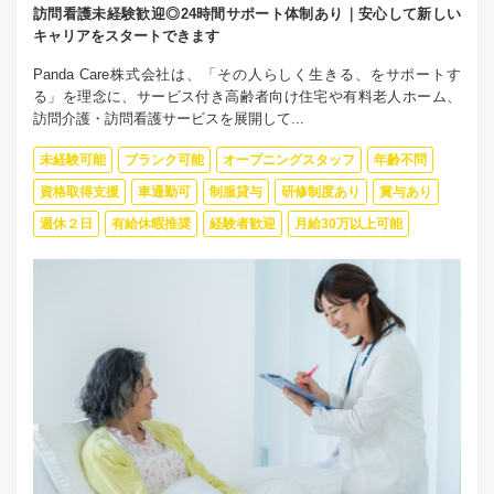
訪問看護未経験歓迎◎24時間サポート体制あり｜安心して新しい
キャリアをスタートできます
Panda Care株式会社は、「その人らしく生きる、をサポートす
る」を理念に、サービス付き高齢者向け住宅や有料老人ホーム、
訪問介護・訪問看護サービスを展開して...
未経験可能
ブランク可能
オープニングスタッフ
年齢不問
資格取得支援
車通勤可
制服貸与
研修制度あり
賞与あり
週休２日
有給休暇推奨
経験者歓迎
月給30万以上可能