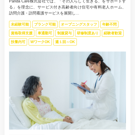
Panda Care株式会社では、「その人らしく生きる、をサポートす
る」を理念に、サービス付き高齢者向け住宅や有料老人ホーム、
訪問介護・訪問看護サービスを展開し...
未経験可能
ブランク可能
オープニングスタッフ
年齢不問
資格取得支援
車通勤可
制服貸与
研修制度あり
経験者歓迎
扶養内可
WワークOK
週１回～OK