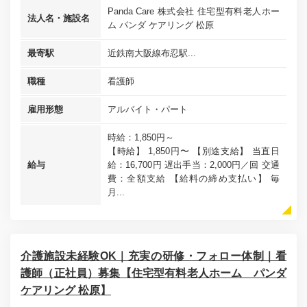
Panda Care 株式会社 住宅型有料老人ホー
法人名・施設名
ム パンダ ケアリング 松原
最寄駅
近鉄南大阪線布忍駅...
職種
看護師
雇用形態
アルバイト・パート
時給：1,850円～
【時給】 1,850円〜 【別途支給】 当直日
給与
給：16,700円 遅出手当：2,000円／回 交通
費：全額支給 【給料の締め支払い】 毎
月...
介護施設未経験OK｜充実の研修・フォロー体制｜看
護師（正社員）募集【住宅型有料老人ホーム パンダ
ケアリング 松原】