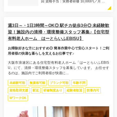
回 資格手当：実務者研修 10,000円／月 ...
週3日～・1日3時間～OK◎ 駅チカ徒歩3分◎ 未経験歓
迎！施設内の清掃・環境整備スタッフ募集♪【住宅型
有料老人ホーム はーとらいふEBISU】
お掃除好きな方におすすめ◎ 簡単作業中心で安心スタート！ご利
用者様の快適な暮らしを支えるお仕事です♪
大阪市浪速区にある住宅型有料老人ホーム「はーとらいふEBIS
U」にて、清掃・環境整備スタッフを募集しています。 お任せす
るのは、施設内でご利用者様が快適に...
未経験可能
無資格可能
ブランク可能
年齢不問
資格取得支援
駅近
研修制度あり
経験者歓迎
扶養内可
WワークOK