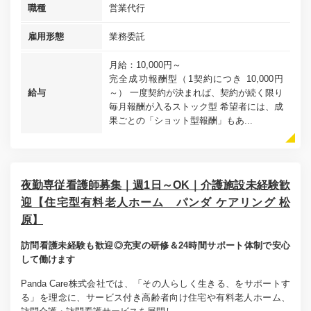
職種
営業代行
雇用形態
業務委託
月給：10,000円～
完全成功報酬型（1契約につき 10,000円
給与
～） 一度契約が決まれば、契約が続く限り
毎月報酬が入るストック型 希望者には、成
果ごとの「ショット型報酬」もあ...
夜勤専従看護師募集｜週1日～OK｜介護施設未経験歓
迎【住宅型有料老人ホーム パンダ ケアリング 松
原】
訪問看護未経験も歓迎◎充実の研修＆24時間サポート体制で安心
して働けます
Panda Care株式会社では、「その人らしく生きる、をサポートす
る」を理念に、サービス付き高齢者向け住宅や有料老人ホーム、