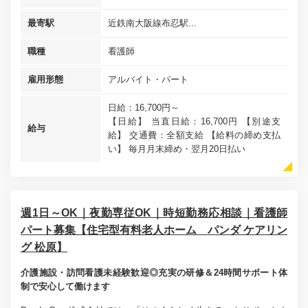
最寄駅
近鉄南大阪線布忍駅...
職種
看護師
雇用形態
アルバイト・パート
日給：16,700円～
【日給】 当直日給：16,700円 【別途支
給与
給】 交通費：全額支給 【給料の締め支払
い】 毎月月末締め・翌月20日払い
週1日～OK｜夜勤専従OK｜時短勤務応相談｜看護師
パート募集【住宅型有料老人ホーム パンダ ケアリン
グ 松原】
介護施設・訪問看護未経験歓迎◎充実の研修＆24時間サポート体
制で安心して働けます