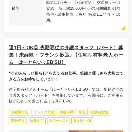
時給1,177円～ 【別途支給】 交通費：一部
給与
支給 ※上限15,000円 ◇試用期間あり(同
条件) 試用期間：あり 時給1,177円〜 試
用...
週1日～OK◎ 夜勤専従の介護スタッフ（パート）募
集！未経験・ブランク歓迎♪【住宅型有料老人ホー
ム はーとらいふEBISU】
“その人らしい暮らし”を支えるお仕事。笑顔と優しさを大切にで
きる方をお待ちしています！
住宅型有料老人ホーム「はーとらいふEBISU」では、夜勤専従の
介護スタッフ（パート）を募集しています。 夜間帯に、ご利用者
様が安心して過ごせるよう見守りや...
未経験可能
ブランク可能
年齢不問
駅近
経験者歓迎
夜勤専従
扶養内可
WワークOK
週１回～OK