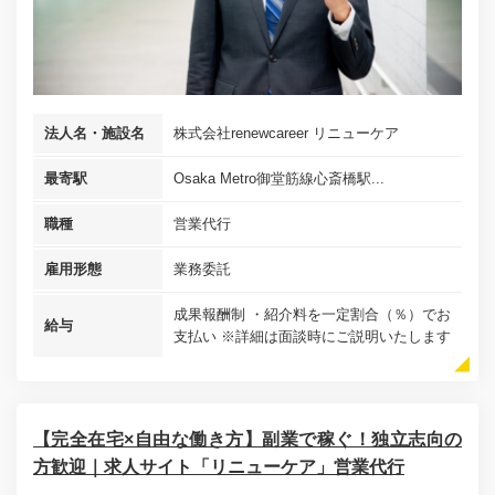
法人名・施設名
株式会社renewcareer リニューケア
最寄駅
Osaka Metro御堂筋線心斎橋駅...
職種
営業代行
雇用形態
業務委託
成果報酬制 ・紹介料を一定割合（％）でお
給与
支払い ※詳細は面談時にご説明いたします
【完全在宅×自由な働き方】副業で稼ぐ！独立志向の
方歓迎｜求人サイト「リニューケア」営業代行