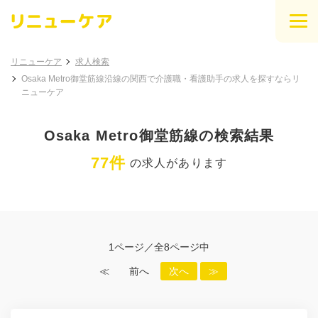
リニューケア
求人検索
Osaka Metro御堂筋線沿線の関西で介護職・看護助手の求人を探すならリ
ニューケア
Osaka Metro御堂筋線の検索結果
77件
の求人があります
1ページ／全8ページ中
≪
前へ
次へ
≫