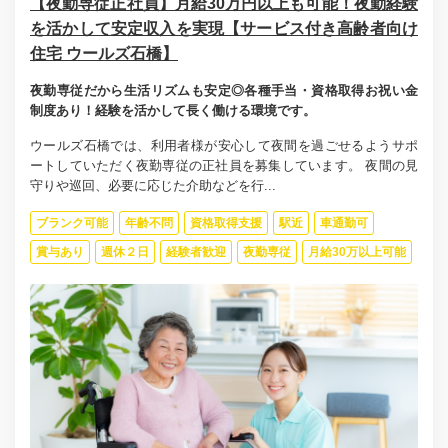
【夜勤専従正社員】月給30万円以上も可能！夜勤経験
を活かして安定収入を実現【サービス付き高齢者向け
住宅 ウールズ石橋】
夜勤専従だから生活リズムも安定◎各種手当・資格取得お祝い金
制度あり！経験を活かして長く働ける環境です。
ウールズ石橋では、利用者様が安心して夜間を過ごせるようサポ
ートしていただく夜勤専従の正社員を募集しています。 夜間の見
守りや巡回、必要に応じた介助などを行...
ブランク可能
年齢不問
資格取得支援
駅近
車通勤可
賞与あり
週休２日
経験者歓迎
夜勤専従
月給30万以上可能