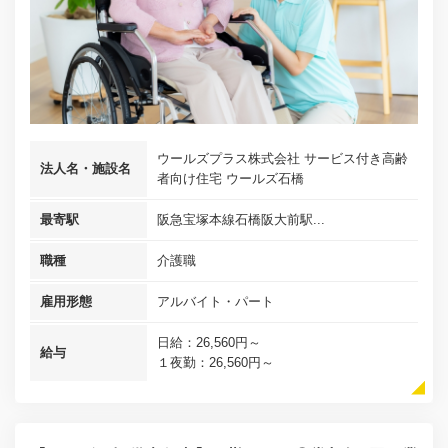
ウールズプラス株式会社 サービス付き高齢
法人名・施設名
者向け住宅 ウールズ石橋
最寄駅
阪急宝塚本線石橋阪大前駅...
職種
介護職
雇用形態
アルバイト・パート
日給：26,560円～
給与
１夜勤：26,560円～