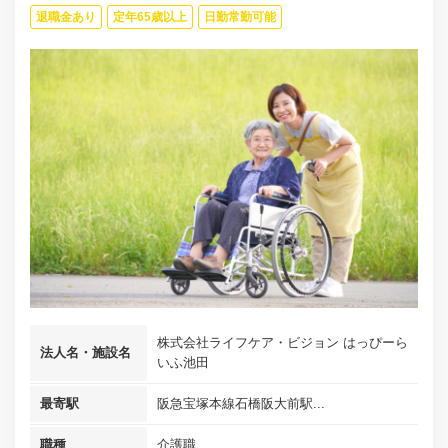
退職金あり
定年65歳以上
日勤常勤可能
株式会社ライフケア・ビジョン はっぴーら
法人名・施設名
いふ池田
最寄駅
阪急宝塚本線石橋阪大前駅...
職種
介護職