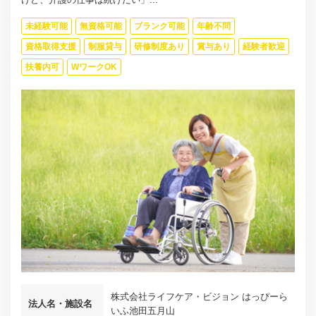
未経験可能
無資格可能
ブランク可能
年齢不問
資格取得支援
制服貸与
研修制度あり
賞与あり
経験者歓迎
扶養内可
WワークOK
株式会社ライフケア・ビジョン はっぴーら
法人名・施設名
いふ池田五月山