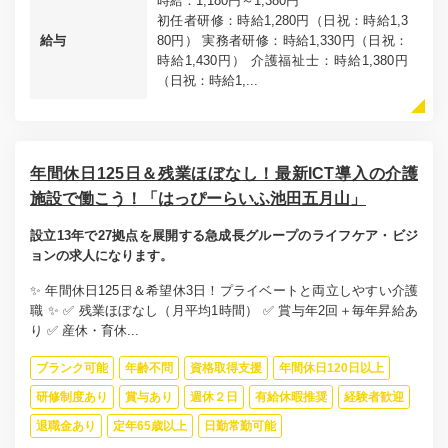
時給：1,180円～1,380円
初任者研修：時給1,280円（日祝：時給1,3
給与
80円） 実務者研修：時給1,330円（日祝：
時給1,430円） 介護福祉士：時給1,380円
（日祝：時給1,...
年間休日125日＆残業ほぼなし！最新ICT導入の介護
施設で働こう！「はっぴーらいふ池田五月山」
設立13年で27拠点を展開する急成長グループのライフケア・ビジ
ョンの求人になります。
✨ 年間休日125日＆希望休3日！プライベートと両立しやすい介護
職 ✨ ✅ 残業ほぼなし（月平均1時間） ✅ 賞与年2回＋毎年昇給あ
り ✅ 産休・育休...
ブランク可能
年齢不問
資格取得支援
年間休日120日以上
研修制度あり
賞与あり
週休２日
有給休暇推奨
経験者歓迎
退職金あり
定年65歳以上
日勤常勤可能