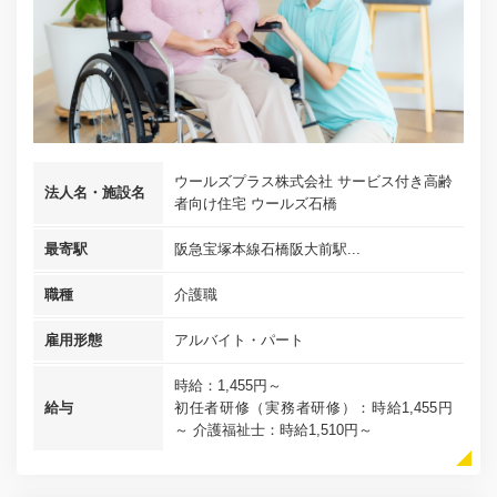
ウールズプラス株式会社 サービス付き高齢
法人名・施設名
者向け住宅 ウールズ石橋
最寄駅
阪急宝塚本線石橋阪大前駅...
職種
介護職
雇用形態
アルバイト・パート
時給：1,455円～
給与
初任者研修（実務者研修）：時給1,455円
～ 介護福祉士：時給1,510円～