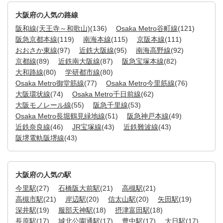
大阪府の人気の路線
阪和線(天王寺～和歌山)
(136)
Osaka Metro谷町線
(121)
阪急京都本線
(119)
南海本線
(115)
京阪本線
(111)
おおさか東線
(97)
近鉄大阪線
(95)
南海高野線
(92)
京都線
(89)
近鉄南大阪線
(87)
阪急宝塚本線
(82)
大和路線
(80)
学研都市線
(80)
Osaka Metro御堂筋線
(77)
Osaka Metro今里筋線
(76)
大阪環状線
(74)
Osaka Metro千日前線
(62)
大阪モノレール線
(55)
阪急千里線
(53)
Osaka Metro長堀鶴見緑地線
(51)
阪急神戸本線
(49)
近鉄奈良線
(46)
JR宝塚線
(43)
近鉄難波線
(43)
阪堺電軌阪堺線
(43)
大阪府の人気の駅
今里駅
(27)
石橋阪大前駅
(21)
高槻駅
(21)
高槻市駅
(21)
岸辺駅
(20)
信太山駅
(20)
矢田駅
(19)
深井駅
(19)
服部天神駅
(18)
摂津富田駅
(18)
長原駅
(17)
城北公園通駅
(17)
豊中駅
(17)
大日駅
(17)