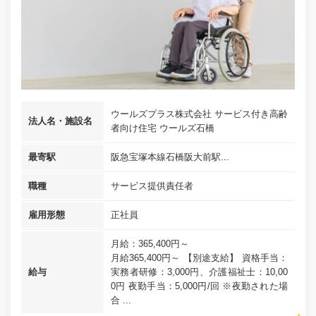
ウールズプラス株式会社 サービス付き高齢
法人名・施設名
者向け住宅 ウールズ石橋
最寄駅
阪急宝塚本線石橋阪大前駅...
職種
サービス提供責任者
雇用形態
正社員
月給：365,400円～
月給365,400円～ 【別途支給】 資格手当：
給与
実務者研修：3,000円、介護福祉士：10,00
0円 夜勤手当：5,000円/回 ※夜勤された場
合 ...