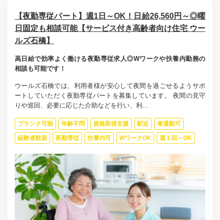
【夜勤専従パート】週1日～OK！日給26,560円～◎曜
日固定も相談可能【サービス付き高齢者向け住宅 ウー
ルズ石橋】
高日給で効率よく働ける夜勤専従求人◎Wワークや扶養内勤務の
相談も可能です！
ウールズ石橋では、利用者様が安心して夜間を過ごせるようサポ
ートしていただく夜勤専従パートを募集しています。 夜間の見守
りや巡回、必要に応じた介助などを行い、利...
ブランク可能
年齢不問
資格取得支援
駅近
車通勤可
経験者歓迎
夜勤専従
扶養内可
WワークOK
週１回～OK