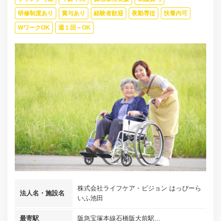
研修制度あり
賞与あり
経験者歓迎
夜勤専従
扶養内可
WワークOK
週１回～OK
株式会社ライフケア・ビジョン はっぴーら
法人名・施設名
いふ池田
最寄駅
阪急宝塚本線石橋阪大前駅...