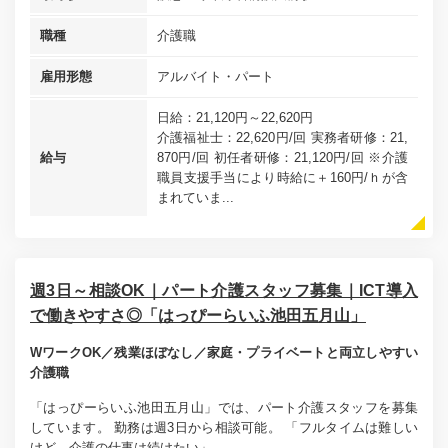
職種
介護職
雇用形態
アルバイト・パート
日給：21,120円～22,620円
介護福祉士：22,620円/回 実務者研修：21,
給与
870円/回 初任者研修：21,120円/回 ※介護
職員支援手当により時給に＋160円/ｈが含
まれていま...
週3日～相談OK｜パート介護スタッフ募集｜ICT導入
で働きやすさ◎「はっぴーらいふ池田五月山」
WワークOK／残業ほぼなし／家庭・プライベートと両立しやすい
介護職
「はっぴーらいふ池田五月山」では、パート介護スタッフを募集
しています。 勤務は週3日から相談可能。 「フルタイムは難しい
けど、介護の仕事は続けたい」...