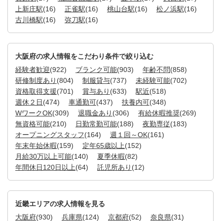
上新庄駅
(16)
正雀駅
(16)
桃山台駅
(16)
松ノ浜駅
(16)
古川橋駅
(16)
弥刀駅
(16)
大阪府の求人情報をこだわり条件で絞り込む
経験者歓迎
(922)
ブランク可能
(903)
年齢不問
(858)
研修制度あり
(804)
制服貸与
(737)
未経験可能
(702)
資格取得支援
(701)
賞与あり
(633)
駅近
(518)
週休２日
(474)
車通勤可
(437)
扶養内可
(348)
WワークOK
(309)
退職金あり
(306)
有給休暇推奨
(269)
無資格可能
(210)
日勤常勤可能
(188)
夜勤専従
(183)
オープニングスタッフ
(164)
週１回～OK
(161)
年末年始休暇
(159)
定年65歳以上
(152)
月給30万以上可能
(140)
夏季休暇
(82)
年間休日120日以上
(64)
託児所あり
(12)
近畿エリアの求人情報を見る
大阪府
(930)
兵庫県
(124)
京都府
(52)
奈良県
(31)