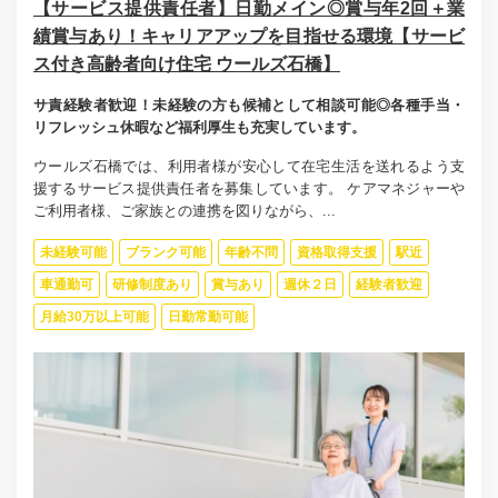
【サービス提供責任者】日勤メイン◎賞与年2回＋業
績賞与あり！キャリアアップを目指せる環境【サービ
ス付き高齢者向け住宅 ウールズ石橋】
サ責経験者歓迎！未経験の方も候補として相談可能◎各種手当・
リフレッシュ休暇など福利厚生も充実しています。
ウールズ石橋では、利用者様が安心して在宅生活を送れるよう支
援するサービス提供責任者を募集しています。 ケアマネジャーや
ご利用者様、ご家族との連携を図りながら、...
未経験可能
ブランク可能
年齢不問
資格取得支援
駅近
車通勤可
研修制度あり
賞与あり
週休２日
経験者歓迎
月給30万以上可能
日勤常勤可能