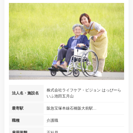
株式会社ライフケア・ビジョン はっぴーら
法人名・施設名
いふ池田五月山
最寄駅
阪急宝塚本線石橋阪大前駅...
職種
介護職
雇用形態
正社員