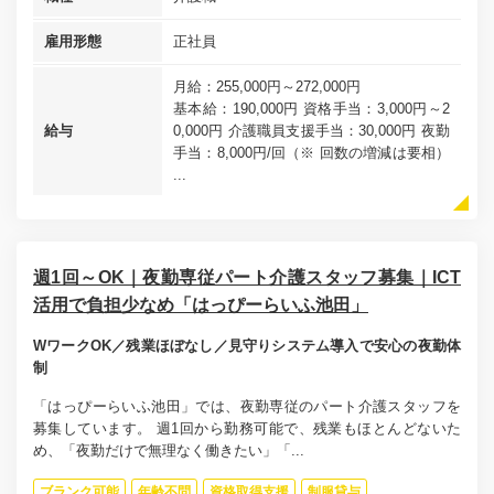
雇用形態
正社員
月給：255,000円～272,000円
基本給：190,000円 資格手当：3,000円～2
給与
0,000円 介護職員支援手当：30,000円 夜勤
手当：8,000円/回（※ 回数の増減は要相）
...
週1回～OK｜夜勤専従パート介護スタッフ募集｜ICT
活用で負担少なめ「はっぴーらいふ池田」
WワークOK／残業ほぼなし／見守りシステム導入で安心の夜勤体
制
「はっぴーらいふ池田」では、夜勤専従のパート介護スタッフを
募集しています。 週1回から勤務可能で、残業もほとんどないた
め、「夜勤だけで無理なく働きたい」「...
ブランク可能
年齢不問
資格取得支援
制服貸与