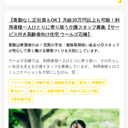
【夜勤なし正社員もOK】月給30万円以上も可能！利
用者様一人ひとりに寄り添う介護スタッフ募集【サー
ビス付き高齢者向け住宅 ウールズ石橋】
夜勤は希望者のみ！充実の手当・資格取得祝い金あり◎スタッフ
が安心して長く働ける環境づくりを大切にしています。
ウールズ石橋では、利用者様一人ひとりに寄り添い、その方らし
い生活を支える介護スタッフを募集しています。 利用者様とのコ
ミュニケーションを大切にしながら、安...
ブランク可能
年齢不問
資格取得支援
駅近
車通勤可
賞与あり
週休２日
経験者歓迎
月給30万以上可能
日勤常勤可能