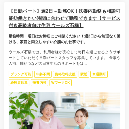
【日勤パート】週2日～勤務OK！扶養内勤務も相談可
能◎働きたい時間に合わせて勤務できます【サービス
付き高齢者向け住宅 ウールズ石橋】
勤務時間・曜日はお気軽にご相談ください！週2日から無理なく働
ける、家庭と両立しやすい介護のお仕事です。
ウールズ石橋では、利用者様が安心して毎日を過ごせるようサポ
ートしていただく日勤パートスタッフを募集しています。 食事や
入浴、排せつなどの日常生活のサポートをは...
ブランク可能
年齢不問
資格取得支援
駅近
車通勤可
経験者歓迎
扶養内可
WワークOK