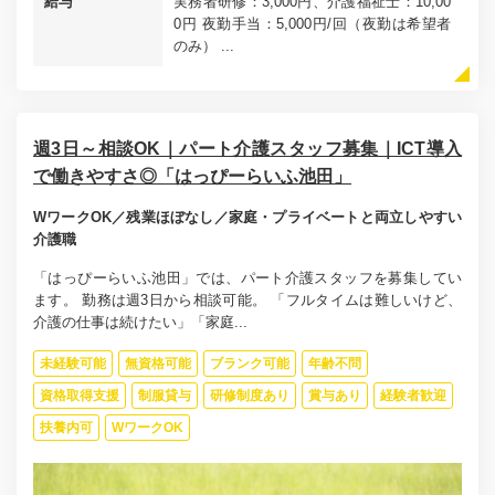
給与
実務者研修：3,000円、介護福祉士：10,00
0円 夜勤手当：5,000円/回（夜勤は希望者
のみ） ...
週3日～相談OK｜パート介護スタッフ募集｜ICT導入
で働きやすさ◎「はっぴーらいふ池田」
WワークOK／残業ほぼなし／家庭・プライベートと両立しやすい
介護職
「はっぴーらいふ池田」では、パート介護スタッフを募集してい
ます。 勤務は週3日から相談可能。 「フルタイムは難しいけど、
介護の仕事は続けたい」「家庭...
未経験可能
無資格可能
ブランク可能
年齢不問
資格取得支援
制服貸与
研修制度あり
賞与あり
経験者歓迎
扶養内可
WワークOK