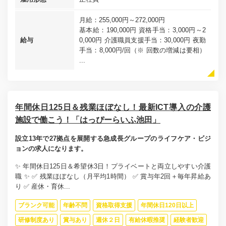
月給：255,000円～272,000円
基本給：190,000円 資格手当：3,000円～2
給与
0,000円 介護職員支援手当：30,000円 夜勤
手当：8,000円/回（※ 回数の増減は要相）
...
年間休日125日＆残業ほぼなし！最新ICT導入の介護
施設で働こう！「はっぴーらいふ池田」
設立13年で27拠点を展開する急成長グループのライフケア・ビジ
ョンの求人になります。
✨ 年間休日125日＆希望休3日！プライベートと両立しやすい介護
職 ✨ ✅ 残業ほぼなし（月平均1時間） ✅ 賞与年2回＋毎年昇給あ
り ✅ 産休・育休...
ブランク可能
年齢不問
資格取得支援
年間休日120日以上
研修制度あり
賞与あり
週休２日
有給休暇推奨
経験者歓迎