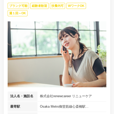
ブランク可能
経験者歓迎
扶養内可
WワークOK
週１回～OK
法人名・施設名
株式会社renewcareer リニューケア
最寄駅
Osaka Metro御堂筋線心斎橋駅...