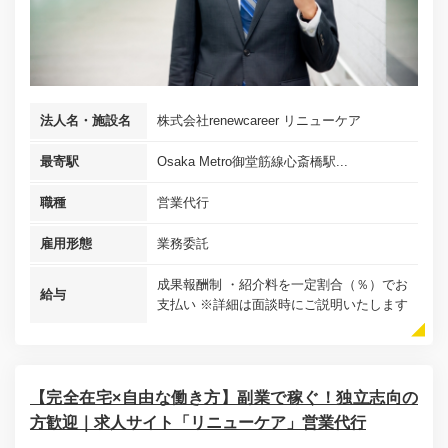
法人名・施設名
株式会社renewcareer リニューケア
最寄駅
Osaka Metro御堂筋線心斎橋駅...
職種
営業代行
雇用形態
業務委託
成果報酬制 ・紹介料を一定割合（％）でお
給与
支払い ※詳細は面談時にご説明いたします
【完全在宅×自由な働き方】副業で稼ぐ！独立志向の
方歓迎｜求人サイト「リニューケア」営業代行