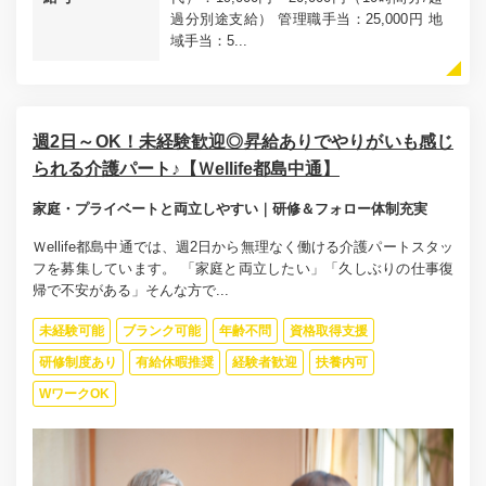
過分別途支給） 管理職手当：25,000円 地
域手当：5...
週2日～OK！未経験歓迎◎昇給ありでやりがいも感じ
られる介護パート♪【Ｗellife都島中通】
家庭・プライベートと両立しやすい｜研修＆フォロー体制充実
Ｗellife都島中通では、週2日から無理なく働ける介護パートスタッ
フを募集しています。 「家庭と両立したい」「久しぶりの仕事復
帰で不安がある」そんな方で...
未経験可能
ブランク可能
年齢不問
資格取得支援
研修制度あり
有給休暇推奨
経験者歓迎
扶養内可
WワークOK