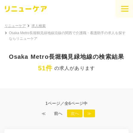
リニューケア
求人検索
Osaka Metro長堀鶴見緑地線沿線の関西で介護職・看護助手の求人を探す
ならリニューケア
Osaka Metro長堀鶴見緑地線の検索結果
51件
の求人があります
1ページ／全6ページ中
≪
前へ
次へ
≫