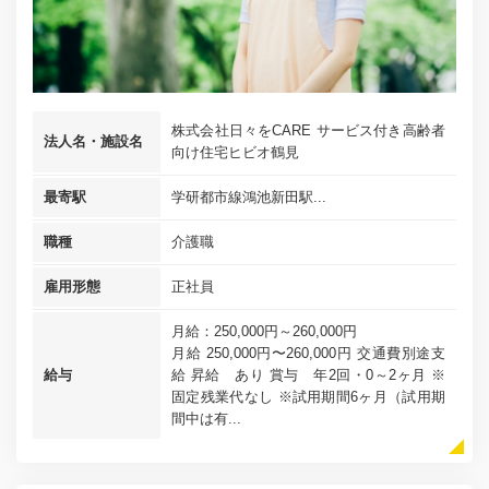
株式会社日々をCARE サービス付き高齢者
法人名・施設名
向け住宅ヒビオ鶴見
最寄駅
学研都市線鴻池新田駅...
職種
介護職
雇用形態
正社員
月給：250,000円～260,000円
月給 250,000円〜260,000円 交通費別途支
給与
給 昇給 あり 賞与 年2回・0～2ヶ月 ※
固定残業代なし ※試用期間6ヶ月（試用期
間中は有...