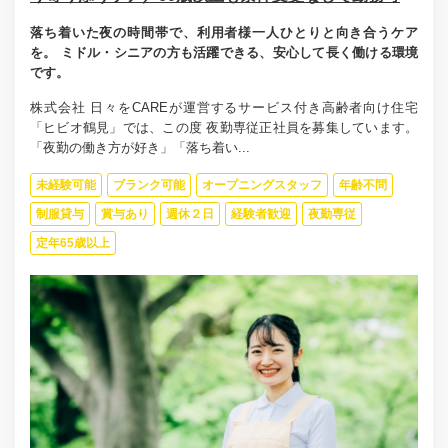
落ち着いた夜の時間帯で、利用者様一人ひとりと向き合うケア
を。 ミドル・シニアの方も活躍できる、安心して長く働ける環境
です。
株式会社 日々をCAREが運営するサービス付き高齢者向け住宅
「ヒビオ鶴見」では、この度 夜勤専従正社員を募集しています。
「夜勤の働き方が好き」「落ち着い...
未経験可能
ブランク可能
オープニングスタッフ
年齢不問
制服貸与
賞与あり
週休２日
経験者歓迎
夜勤専従
定年65歳以上