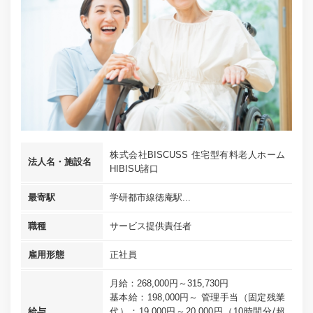
株式会社BISCUSS 住宅型有料老人ホーム
法人名・施設名
HIBISU諸口
最寄駅
学研都市線徳庵駅...
職種
サービス提供責任者
雇用形態
正社員
月給：268,000円～315,730円
基本給：198,000円～ 管理手当（固定残業
給与
代）：19,000円～20,000円（10時間分/超