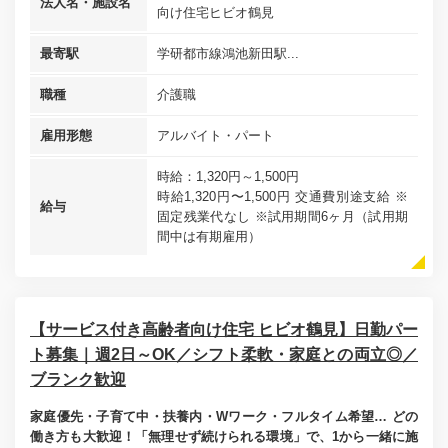
法人名・施設名
向け住宅ヒビオ鶴見
最寄駅
学研都市線鴻池新田駅...
職種
介護職
雇用形態
アルバイト・パート
時給：1,320円～1,500円
時給1,320円〜1,500円 交通費別途支給 ※
給与
固定残業代なし ※試用期間6ヶ月（試用期
間中は有期雇用）
【サービス付き高齢者向け住宅 ヒビオ鶴見】日勤パー
ト募集｜週2日～OK／シフト柔軟・家庭との両立◎／
ブランク歓迎
家庭優先・子育て中・扶養内・Wワーク・フルタイム希望… どの
働き方も大歓迎！「無理せず続けられる環境」で、1から一緒に施