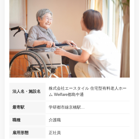
株式会社エースタイル 住宅型有料老人ホー
法人名・施設名
ム Welfare都島中通
最寄駅
学研都市線京橋駅...
職種
介護職
雇用形態
正社員