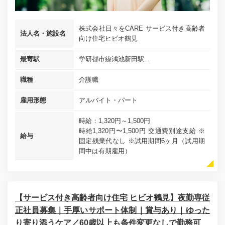
株式会社日々をCARE サービス付き高齢者
法人名・施設名
向け住宅ヒビオ鶴見
最寄駅
学研都市線鴻池新田駅...
職種
介護職
雇用形態
アルバイト・パート
時給：1,320円～1,500円
時給1,320円〜1,500円 交通費別途支給 ※
給与
固定残業代なし ※試用期間6ヶ月（試用期
間中は有期雇用）
【サービス付き高齢者向け住宅 ヒビオ鶴見】夜勤専従
正社員募集｜手厚いサポート体制｜賞与あり｜ゆった
り寄り添うケア／60歳以上も条件変更なしで勤務可