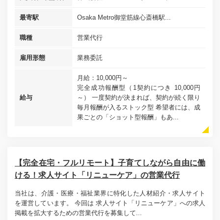
最寄駅
Osaka Metro御堂筋線心斎橋駅...
職種
営業代行
雇用形態
業務委託
月給：10,000円～
完全成功報酬型（1契約につき 10,000円
給与
～） 一度契約が決まれば、契約が続く限り
毎月報酬が入るストック型 希望者には、成
果ごとの「ショット型報酬」もあ...
【完全在宅・フルリモート】子育てしながら自由に働
ける！求人サイト「リニューケア」の営業代行
当社は、介護・医療・福祉業界に特化した人材紹介・求人サイト
を運営しています。 今回は 求人サイト「リニューケア」への求人
掲載を拡大するための営業代行を募集して...