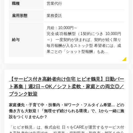
職種
営業代行
雇用形態
業務委託
月給：10,000円～
完全成功報酬型（1契約につき 10,000円
給与
～） 一度契約が決まれば、契約が続く限り
毎月報酬が入るストック型 希望者には、成
果ごとの「ショット型報酬」もあ...
【サービス付き高齢者向け住宅 ヒビオ鶴見】日勤パー
ト募集｜週2日～OK／シフト柔軟・家庭との両立◎／
ブランク歓迎
家庭優先・子育て中・扶養内・Wワーク・フルタイム希望… どの
働き方も大歓迎！「無理せず続けられる環境」で、1から一緒に施
設をつくりませんか？
「ヒビオ鶴見」は、株式会社 日々をCAREが運営するサービス付