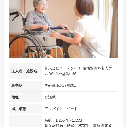
株式会社エースタイル 住宅型有料老人ホー
法人名・施設名
ム Welfare都島中通
最寄駅
学研都市線京橋駅...
職種
介護職
雇用形態
アルバイト・パート
時給：1,255円～1,355円
初任者研修：時給1,255円～ 実務者研修：