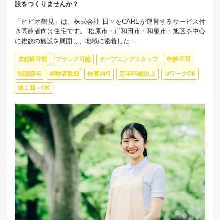
設をつくりませんか？
「ヒビオ鶴見」は、株式会社 日々をCAREが運営するサービス付
き高齢者向け住宅です。 松原市・岸和田市・和泉市・旭区を中心
に複数の施設を展開し、地域に密着した...
未経験可能
ブランク可能
オープニングスタッフ
年齢不問
制服貸与
経験者歓迎
扶養内可
定年65歳以上
WワークOK
週１回～OK