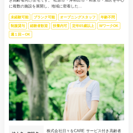
き高齢者向け住宅です。 松原市・岸和田市・和泉市・旭区を中心
に複数の施設を展開し、地域に密着した...
未経験可能
ブランク可能
オープニングスタッフ
年齢不問
制服貸与
経験者歓迎
扶養内可
定年65歳以上
WワークOK
週１回～OK
株式会社日々をCARE サービス付き高齢者