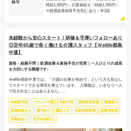
給与
時給1,305円～ 介護福祉士：時給1,355円～
※処遇改善加算手当含む あり：年1回
未経験から安心スタート！研修＆手厚いフォローあり
◎定年65歳で長く働ける介護スタッフ【Ｗellife都島
中通】
資格・経験不問｜処遇改善＆資格手当が充実｜一人ひとりの成長
を大切にする職場です♪
Ｗellife都島中通では、「介護の仕事が初めて」という方も安心し
てスタートできる環境を整えています。 入職後は、いきなり一人
で任されることはありません。...
未経験可能
ブランク可能
年齢不問
資格取得支援
制服貸与
研修制度あり
賞与あり
週休２日
有給休暇推奨
経験者歓迎
退職金あり
定年65歳以上