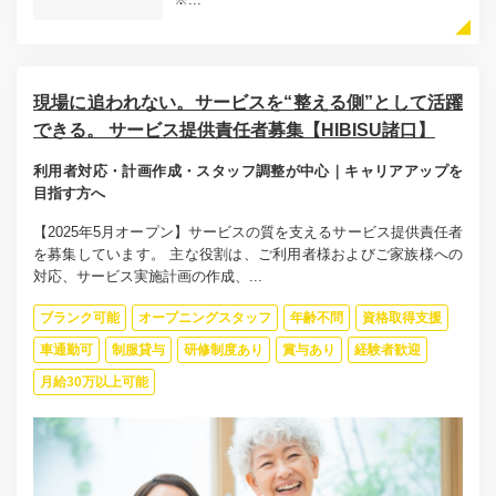
現場に追われない。サービスを“整える側”として活躍
できる。 サービス提供責任者募集【HIBISU諸口】
利用者対応・計画作成・スタッフ調整が中心｜キャリアアップを
目指す方へ
【2025年5月オープン】サービスの質を支えるサービス提供責任者
を募集しています。 主な役割は、ご利用者様およびご家族様への
対応、サービス実施計画の作成、...
ブランク可能
オープニングスタッフ
年齢不問
資格取得支援
車通勤可
制服貸与
研修制度あり
賞与あり
経験者歓迎
月給30万以上可能