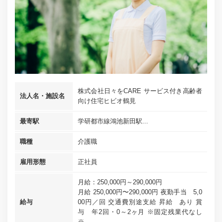
株式会社日々をCARE サービス付き高齢者
法人名・施設名
向け住宅ヒビオ鶴見
最寄駅
学研都市線鴻池新田駅...
職種
介護職
雇用形態
正社員
月給：250,000円～290,000円
月給 250,000円〜290,000円 夜勤手当 5,0
給与
00円／回 交通費別途支給 昇給 あり 賞
与 年2回・0～2ヶ月 ※固定残業代なし
※...