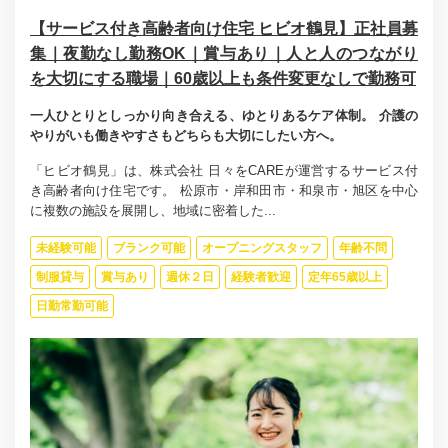
【サービス付き高齢者向け住宅 ヒビオ鶴見】正社員募
集｜夜勤なし勤務OK｜賞与あり｜人と人のつながり
を大切にする職場｜60歳以上も条件変更なしで勤務可
一人ひとりとしっかり向き合える、ゆとりあるケア体制。 介護の
やりがいも働きやすさもどちらも大切にしたい方へ。
「ヒビオ鶴見」は、株式会社 日々をCAREが運営するサービス付
き高齢者向け住宅です。 松原市・岸和田市・和泉市・旭区を中心
に複数の施設を展開し、地域に密着した...
未経験可能
ブランク可能
オープニングスタッフ
年齢不問
制服貸与
賞与あり
週休２日
経験者歓迎
定年65歳以上
日勤常勤可能