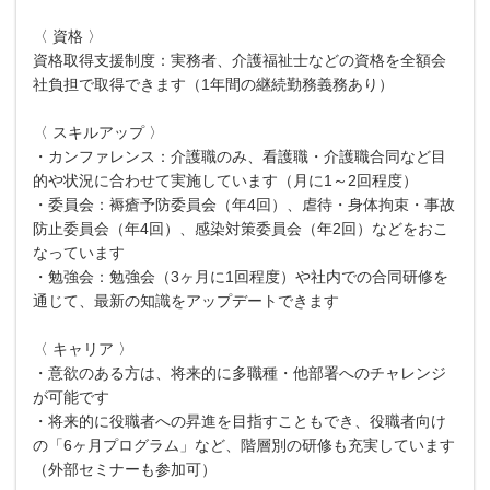
〈 資格 〉
資格取得支援制度：実務者、介護福祉士などの資格を全額会
社負担で取得できます（1年間の継続勤務義務あり）
〈 スキルアップ 〉
・カンファレンス：介護職のみ、看護職・介護職合同など目
的や状況に合わせて実施しています（月に1～2回程度）
・委員会：褥瘡予防委員会（年4回）、虐待・身体拘束・事故
防止委員会（年4回）、感染対策委員会（年2回）などをおこ
なっています
・勉強会：勉強会（3ヶ月に1回程度）や社内での合同研修を
通じて、最新の知識をアップデートできます
〈 キャリア 〉
・意欲のある方は、将来的に多職種・他部署へのチャレンジ
が可能です
・将来的に役職者への昇進を目指すこともでき、役職者向け
の「6ヶ月プログラム」など、階層別の研修も充実しています
（外部セミナーも参加可）