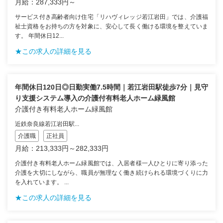
月給：287,333円～
サービス付き高齢者向け住宅「リハヴィレッジ若江岩田」では、介護福
祉士資格をお持ちの方を対象に、安心して長く働ける環境を整えていま
す。 年間休日12...
★この求人の詳細を見る
年間休日120日◎日勤実働7.5時間｜若江岩田駅徒歩7分｜見守
り支援システム導入の介護付有料老人ホーム緑風館
介護付き有料老人ホーム緑風館
近鉄奈良線若江岩田駅...
介護職
正社員
月給：213,333円～282,333円
介護付き有料老人ホーム緑風館では、入居者様一人ひとりに寄り添った
介護を大切にしながら、職員が無理なく働き続けられる環境づくりに力
を入れています。 ...
★この求人の詳細を見る