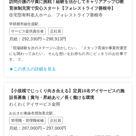
訪問介護のサ責に挑戦！経験を活かしてキャリアアップ◎教
育体制充実で安心スタート【フォレストライフ善根寺】
住宅型有料老人ホーム フォレストライフ善根寺
学研都市線住道駅...
サービス提供責任者
正社員
月給：292,330円～298,913円
「現場経験を次のステージへ活かしたい」 「スタッフ育成や事業所運営
にも関わってみたい」 そんな想いをお持ちの方にピッタリのお仕事で
す。 フ...
★この求人の詳細を見る
【小規模でじっくり向き合える】定員10名デイサービスの施
設長募集｜賞与・昇給あり／長く働ける環境
わくわくデイサービス金岡
おおさか東線衣摺加美北駅...
管理職・管理職候補
正社員
月給：287,000円～297,000円