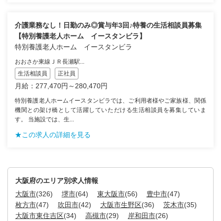
介護業務なし！日勤のみ◎賞与年3回♪特養の生活相談員募集
【特別養護老人ホーム イースタンビラ】
特別養護老人ホーム イースタンビラ
おおさか東線ＪＲ長瀬駅...
生活相談員
正社員
月給：277,470円～280,470円
特別養護老人ホームイースタンビラでは、ご利用者様やご家族様、関係
機関との架け橋として活躍していただける生活相談員を募集していま
す。 当施設では、生...
★この求人の詳細を見る
大阪府のエリア別求人情報
大阪市
(326)
堺市
(64)
東大阪市
(56)
豊中市
(47)
枚方市
(47)
吹田市
(42)
大阪市生野区
(36)
茨木市
(35)
大阪市東住吉区
(34)
高槻市
(29)
岸和田市
(26)