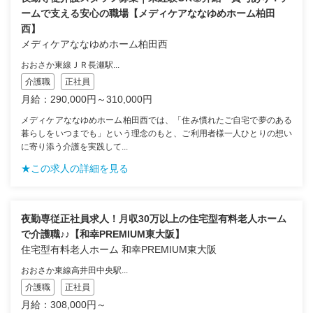
ームで支える安心の職場【メディケアななゆめホーム柏田
西】
メディケアななゆめホーム柏田西
おおさか東線ＪＲ長瀬駅...
介護職
正社員
月給：290,000円～310,000円
メディケアななゆめホーム柏田西では、「住み慣れたご自宅で夢のある
暮らしをいつまでも」という理念のもと、ご利用者様一人ひとりの想い
に寄り添う介護を実践して...
★この求人の詳細を見る
夜勤専従正社員求人！月収30万以上の住宅型有料老人ホーム
で介護職♪♪【和幸PREMIUM東大阪】
住宅型有料老人ホーム 和幸PREMIUM東大阪
おおさか東線高井田中央駅...
介護職
正社員
月給：308,000円～