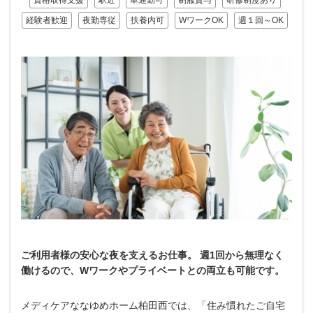
資格取得支援
駅近
車通勤可
制服貸与
研修制度あり
経験者歓迎
夜勤専従
扶養内可
WワークOK
週１回～OK
ご利用者様の安心な夜を支えるお仕事。 週1回から無理なく
働けるので、Wワークやプライベートとの両立も可能です。
メディケアななゆめホーム柏田西では、「住み慣れたご自宅