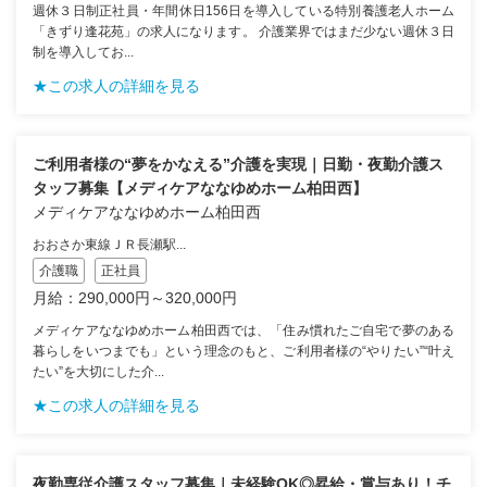
週休３日制正社員・年間休日156日を導入している特別養護老人ホーム
「きずり逢花苑」の求人になります。 介護業界ではまだ少ない週休３日
制を導入してお...
★この求人の詳細を見る
ご利用者様の“夢をかなえる”介護を実現｜日勤・夜勤介護ス
タッフ募集【メディケアななゆめホーム柏田西】
メディケアななゆめホーム柏田西
おおさか東線ＪＲ長瀬駅...
介護職
正社員
月給：290,000円～320,000円
メディケアななゆめホーム柏田西では、「住み慣れたご自宅で夢のある
暮らしをいつまでも」という理念のもと、ご利用者様の“やりたい”“叶え
たい”を大切にした介...
★この求人の詳細を見る
夜勤専従介護スタッフ募集｜未経験OK◎昇給・賞与あり！チ