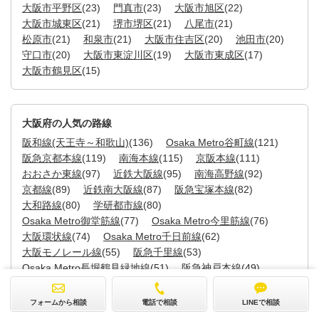
大阪市平野区
(23)
門真市
(23)
大阪市旭区
(22)
大阪市城東区
(21)
堺市堺区
(21)
八尾市
(21)
松原市
(21)
和泉市
(21)
大阪市住吉区
(20)
池田市
(20)
守口市
(20)
大阪市東淀川区
(19)
大阪市東成区
(17)
大阪市鶴見区
(15)
大阪府の人気の路線
阪和線(天王寺～和歌山)
(136)
Osaka Metro谷町線
(121)
阪急京都本線
(119)
南海本線
(115)
京阪本線
(111)
おおさか東線
(97)
近鉄大阪線
(95)
南海高野線
(92)
京都線
(89)
近鉄南大阪線
(87)
阪急宝塚本線
(82)
大和路線
(80)
学研都市線
(80)
Osaka Metro御堂筋線
(77)
Osaka Metro今里筋線
(76)
大阪環状線
(74)
Osaka Metro千日前線
(62)
大阪モノレール線
(55)
阪急千里線
(53)
Osaka Metro長堀鶴見緑地線
(51)
阪急神戸本線
(49)
近鉄奈良線
(46)
JR宝塚線
(43)
近鉄難波線
(43)
阪堺電軌阪堺線
(43)
フォームから相談
電話で相談
LINEで相談