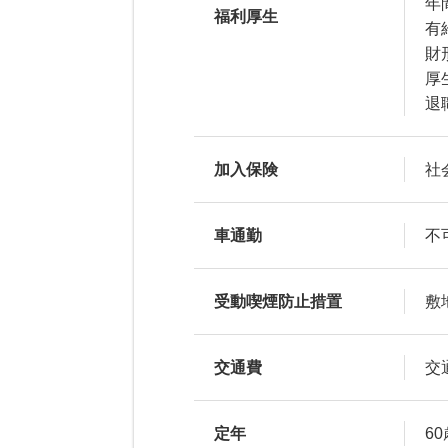
年
福利厚生
有
財
厚
退
加入保険
社
車通勤
不
受動喫煙防止措置
敷
交通費
交
定年
60