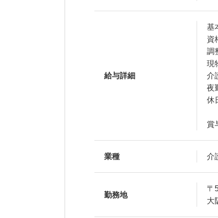
基本
資
調
現
給与詳細
介
夜
休
賞
業種
介
〒5
勤務地
大