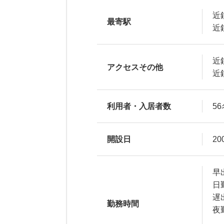
近
最寄駅
近
近
アクセスその他
近
利用者・入居者数
56
開設日
20
早出
日勤
遅出
勤務時間
夜勤