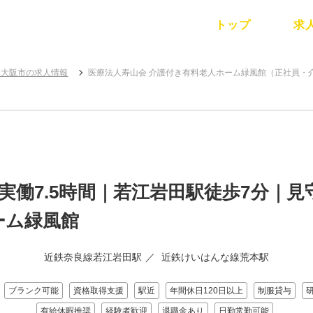
トップ
求
東大阪市の求人情報
医療法人寿山会 介護付き有料老人ホーム緑風館（正社員・
勤実働7.5時間｜若江岩田駅徒歩7分｜
ーム緑風館
近鉄奈良線若江岩田駅
近鉄けいはんな線荒本駅
ブランク可能
資格取得支援
駅近
年間休日120日以上
制服貸与
有給休暇推奨
経験者歓迎
退職金あり
日勤常勤可能