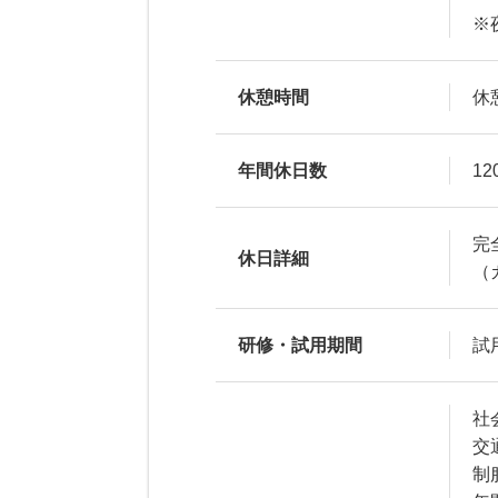
※
休憩時間
休
年間休日数
12
完
休日詳細
（
研修・試用期間
試
社
交
制