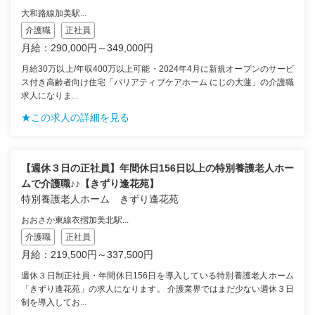
大和路線加美駅...
介護職
正社員
月給：290,000円～349,000円
月給30万以上/年収400万以上可能・2024年4月に新規オープンのサービ
ス付き高齢者向け住宅「パリアティブケアホーム にじの大蓮」の介護職
求人になりま...
★この求人の詳細を見る
【週休３日の正社員】年間休日156日以上の特別養護老人ホー
ムで介護職♪♪【きずり逢花苑】
特別養護老人ホーム きずり逢花苑
おおさか東線衣摺加美北駅...
介護職
正社員
月給：219,500円～337,500円
週休３日制正社員・年間休日156日を導入している特別養護老人ホーム
「きずり逢花苑」の求人になります。 介護業界ではまだ少ない週休３日
制を導入してお...