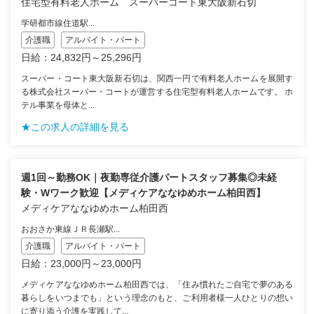
住宅型有料老人ホーム スーパーコート東大阪新石切
学研都市線住道駅...
介護職
アルバイト・パート
日給：24,832円～25,296円
スーパー・コート東大阪新石切は、関西一円で有料老人ホームを展開す
る株式会社スーパー・コートが運営する住宅型有料老人ホームです。 ホ
テル事業を母体と...
★この求人の詳細を見る
週1回～勤務OK｜夜勤専従介護パートスタッフ募集◎未経
験・Wワーク歓迎【メディケアななゆめホーム柏田西】
メディケアななゆめホーム柏田西
おおさか東線ＪＲ長瀬駅...
介護職
アルバイト・パート
日給：23,000円～23,000円
メディケアななゆめホーム柏田西では、「住み慣れたご自宅で夢のある
暮らしをいつまでも」という理念のもと、ご利用者様一人ひとりの想い
に寄り添う介護を実践して...