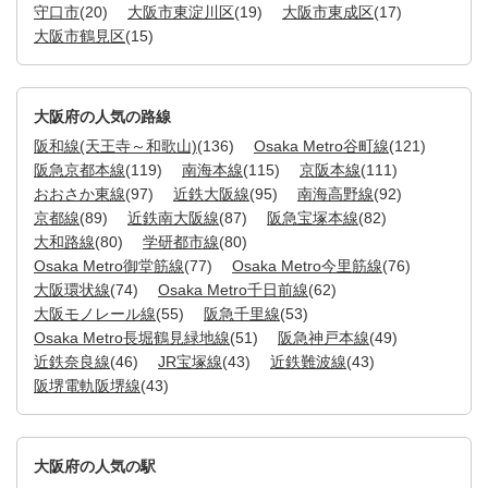
守口市
(20)
大阪市東淀川区
(19)
大阪市東成区
(17)
大阪市鶴見区
(15)
大阪府の人気の路線
阪和線(天王寺～和歌山)
(136)
Osaka Metro谷町線
(121)
阪急京都本線
(119)
南海本線
(115)
京阪本線
(111)
おおさか東線
(97)
近鉄大阪線
(95)
南海高野線
(92)
京都線
(89)
近鉄南大阪線
(87)
阪急宝塚本線
(82)
大和路線
(80)
学研都市線
(80)
Osaka Metro御堂筋線
(77)
Osaka Metro今里筋線
(76)
大阪環状線
(74)
Osaka Metro千日前線
(62)
大阪モノレール線
(55)
阪急千里線
(53)
Osaka Metro長堀鶴見緑地線
(51)
阪急神戸本線
(49)
近鉄奈良線
(46)
JR宝塚線
(43)
近鉄難波線
(43)
阪堺電軌阪堺線
(43)
大阪府の人気の駅