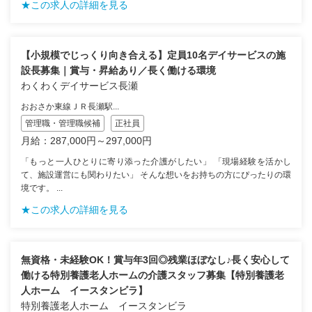
★この求人の詳細を見る
【小規模でじっくり向き合える】定員10名デイサービスの施
設長募集｜賞与・昇給あり／長く働ける環境
わくわくデイサービス長瀬
おおさか東線ＪＲ長瀬駅...
管理職・管理職候補
正社員
月給：287,000円～297,000円
「もっと一人ひとりに寄り添った介護がしたい」 「現場経験を活かし
て、施設運営にも関わりたい」 そんな想いをお持ちの方にぴったりの環
境です。 ...
★この求人の詳細を見る
無資格・未経験OK！賞与年3回◎残業ほぼなし♪長く安心して
働ける特別養護老人ホームの介護スタッフ募集【特別養護老
人ホーム イースタンビラ】
特別養護老人ホーム イースタンビラ