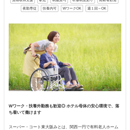
資格取得支援
駅近
制服貸与
研修制度あり
経験者歓迎
夜勤専従
扶養内可
WワークOK
週１回～OK
Wワーク・扶養外勤務も歓迎◎ ホテル母体の安心環境で、落
ち着いて働けます
スーパー・コート東大阪みとは、関西一円で有料老人ホーム