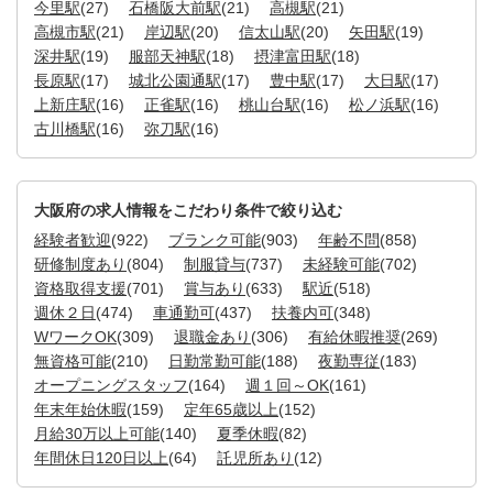
今里駅
(27)
石橋阪大前駅
(21)
高槻駅
(21)
高槻市駅
(21)
岸辺駅
(20)
信太山駅
(20)
矢田駅
(19)
深井駅
(19)
服部天神駅
(18)
摂津富田駅
(18)
長原駅
(17)
城北公園通駅
(17)
豊中駅
(17)
大日駅
(17)
上新庄駅
(16)
正雀駅
(16)
桃山台駅
(16)
松ノ浜駅
(16)
古川橋駅
(16)
弥刀駅
(16)
大阪府の求人情報をこだわり条件で絞り込む
経験者歓迎
(922)
ブランク可能
(903)
年齢不問
(858)
研修制度あり
(804)
制服貸与
(737)
未経験可能
(702)
資格取得支援
(701)
賞与あり
(633)
駅近
(518)
週休２日
(474)
車通勤可
(437)
扶養内可
(348)
WワークOK
(309)
退職金あり
(306)
有給休暇推奨
(269)
無資格可能
(210)
日勤常勤可能
(188)
夜勤専従
(183)
オープニングスタッフ
(164)
週１回～OK
(161)
年末年始休暇
(159)
定年65歳以上
(152)
月給30万以上可能
(140)
夏季休暇
(82)
年間休日120日以上
(64)
託児所あり
(12)