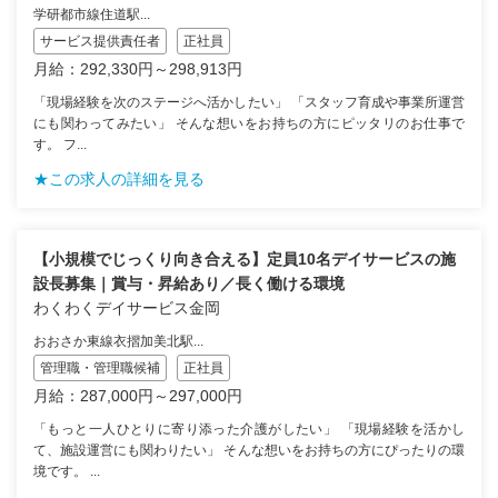
学研都市線住道駅...
サービス提供責任者
正社員
月給：292,330円～298,913円
「現場経験を次のステージへ活かしたい」 「スタッフ育成や事業所運営
にも関わってみたい」 そんな想いをお持ちの方にピッタリのお仕事で
す。 フ...
★この求人の詳細を見る
【小規模でじっくり向き合える】定員10名デイサービスの施
設長募集｜賞与・昇給あり／長く働ける環境
わくわくデイサービス金岡
おおさか東線衣摺加美北駅...
管理職・管理職候補
正社員
月給：287,000円～297,000円
「もっと一人ひとりに寄り添った介護がしたい」 「現場経験を活かし
て、施設運営にも関わりたい」 そんな想いをお持ちの方にぴったりの環
境です。 ...