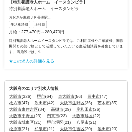
【特別養護老人ホーム イースタンビラ】
特別養護老人ホーム イースタンビラ
おおさか東線ＪＲ長瀬駅...
生活相談員
正社員
月給：277,470円～280,470円
特別養護老人ホームイースタンビラでは、ご利用者様やご家族様、関係
機関との架け橋として活躍していただける生活相談員を募集していま
す。 当施設では、生...
★この求人の詳細を見る
大阪府のエリア別求人情報
大阪市
(326)
堺市
(64)
東大阪市
(56)
豊中市
(47)
枚方市
(47)
吹田市
(42)
大阪市生野区
(36)
茨木市
(35)
大阪市東住吉区
(34)
高槻市
(29)
岸和田市
(26)
大阪市平野区
(23)
門真市
(23)
大阪市旭区
(22)
大阪市城東区
(21)
堺市堺区
(21)
八尾市
(21)
松原市
(21)
和泉市
(21)
大阪市住吉区
(20)
池田市
(20)