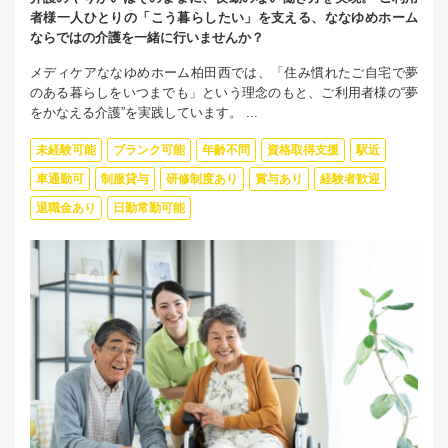
者様一人ひとりの「こう暮らしたい」を支える、ななゆめホーム
ならではの介護を一緒に行いませんか？
メディケアななゆめホーム柏田西では、「住み慣れたご自宅で夢
のある暮らしをいつまでも」という理念のもと、ご利用者様の“夢
をかなえる介護”を実践しています。 ...
未経験可能
ブランク可能
年齢不問
資格取得支援
駅近
車通勤可
制服貸与
研修制度あり
賞与あり
経験者歓迎
退職金あり
日勤常勤可能