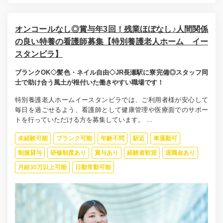
オンコールなし◎賞与年3回！残業ほぼなし♪人間関係
の良い特養の看護師募集【特別養護老人ホーム イー
スタンビラ】
ブランクOK◇髪色・ネイル自由◇JR長瀬駅に寮完備◎スタッフ同
士で助け合う風土が根付いた働きやすい職場です！
特別養護老人ホームイースタンビラでは、ご利用者様が安心して
毎日を過ごせるよう、看護師として健康管理や医療面でのサポー
トを行っていただける方を募集しています。 ...
未経験可能
ブランク可能
年齢不問
駅近
車通勤可
制服貸与
研修制度あり
賞与あり
経験者歓迎
退職金あり
月給30万以上可能
日勤常勤可能