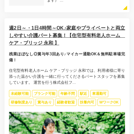
ます） ...
週2日～・1日4時間～OK♪家庭やプライベートと両立
しやすい介護パート募集！【住宅型有料老人ホーム
ケア・ブリッジ 永和 】
残業ほぼなし◎賞与年3回あり♪マイカー通勤OK＆無料駐車場完
備！
住宅型有料老人ホーム ケア・ブリッジ 永和では、利用者様に寄り
添った温かい介護を一緒に行ってくださるパートスタッフを募集
しています。 運営を行う株式会社フ...
未経験可能
ブランク可能
年齢不問
駅近
車通勤可
研修制度あり
賞与あり
経験者歓迎
扶養内可
WワークOK