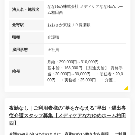
ななゆめ株式会社 メディケアななゆめホー
法人名・施設名
ム柏田西
最寄駅
おおさか東線ＪＲ長瀬駅...
職種
介護職
雇用形態
正社員
月給：290,000円～310,000円
基本給：168,000円 【別途支給】 資格手
給与
当：20,000円～30,000円 ・初任者：20,0
00円 ・実務者：25,000円 ・介護...
夜勤なし｜ご利用者様の“夢をかなえる”早出・遅出専
従介護スタッフ募集【メディケアななゆめホーム柏田
西】
介護のやりがいはそのままに、夜勤のない働き方を実現。 ご利用