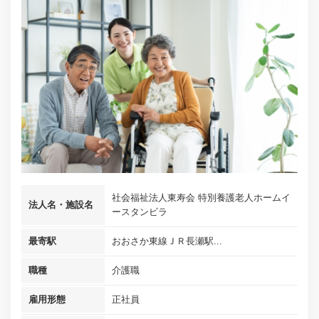
社会福祉法人東寿会 特別養護老人ホームイ
法人名・施設名
ースタンビラ
最寄駅
おおさか東線ＪＲ長瀬駅...
職種
介護職
雇用形態
正社員