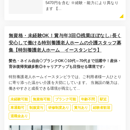
5470円を含む ※経験・能力により異なり
ます 【...
無資格・未経験OK！賞与年3回◎残業ほぼなし♪長く
安心して働ける特別養護老人ホームの介護スタッフ募
集【特別養護老人ホーム イースタンビラ】
髪色・ネイル自由◇ブランクOK◇10代～70代まで活躍中！産休・
育休復帰実績多数◎キャリアアップも目指せる環境です♪
特別養護老人ホームイースタンビラでは、ご利用者様一人ひとり
に寄り添った温かい介護を大切にしています。 当施設の魅力は、
働きやすさと成長できる環境が両立して...
未経験可能
無資格可能
ブランク可能
年齢不問
駅近
車通勤可
制服貸与
研修制度あり
賞与あり
経験者歓迎
退職金あり