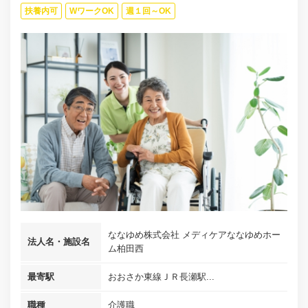
扶養内可
WワークOK
週１回～OK
ななゆめ株式会社 メディケアななゆめホー
法人名・施設名
ム柏田西
最寄駅
おおさか東線ＪＲ長瀬駅...
職種
介護職