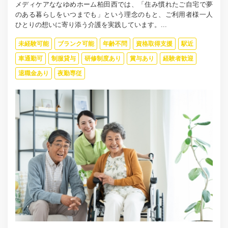
メディケアななゆめホーム柏田西では、「住み慣れたご自宅で夢
のある暮らしをいつまでも」という理念のもと、ご利用者様一人
ひとりの想いに寄り添う介護を実践しています。...
未経験可能
ブランク可能
年齢不問
資格取得支援
駅近
車通勤可
制服貸与
研修制度あり
賞与あり
経験者歓迎
退職金あり
夜勤専従