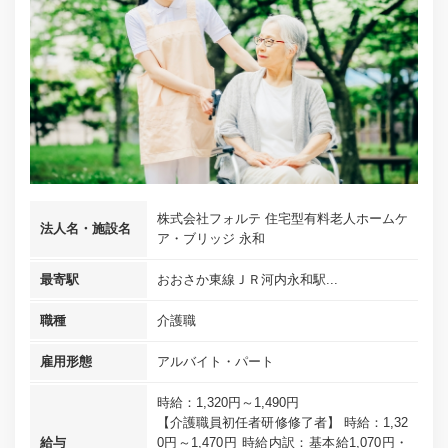
株式会社フォルテ 住宅型有料老人ホームケ
法人名・施設名
ア・ブリッジ 永和
最寄駅
おおさか東線ＪＲ河内永和駅...
職種
介護職
雇用形態
アルバイト・パート
時給：1,320円～1,490円
【介護職員初任者研修修了者】 時給：1,32
給与
0円～1,470円 時給内訳：基本給1,070円・