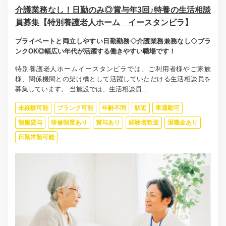
介護業務なし！日勤のみ◎賞与年3回♪特養の生活相談
員募集【特別養護老人ホーム イースタンビラ】
プライベートと両立しやすい日勤勤務◇介護業務兼務なし◇ブラ
ンクOK◎幅広い年代が活躍する働きやすい職場です！
特別養護老人ホームイースタンビラでは、ご利用者様やご家族
様、関係機関との架け橋として活躍していただける生活相談員を
募集しています。 当施設では、生活相談員...
未経験可能
ブランク可能
年齢不問
駅近
車通勤可
制服貸与
研修制度あり
賞与あり
経験者歓迎
退職金あり
日勤常勤可能