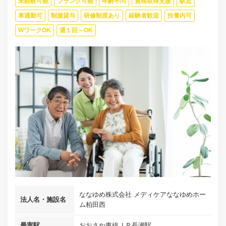
未経験可能
ブランク可能
年齢不問
資格取得支援
駅近
車通勤可
制服貸与
研修制度あり
経験者歓迎
扶養内可
WワークOK
週１回～OK
ななゆめ株式会社 メディケアななゆめホー
法人名・施設名
ム柏田西
最寄駅
おおさか東線ＪＲ長瀬駅...