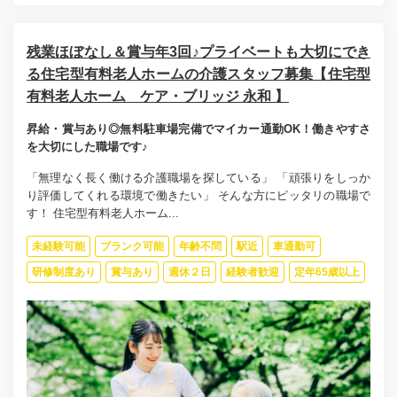
残業ほぼなし＆賞与年3回♪プライベートも大切にでき
る住宅型有料老人ホームの介護スタッフ募集【住宅型
有料老人ホーム ケア・ブリッジ 永和 】
昇給・賞与あり◎無料駐車場完備でマイカー通勤OK！働きやすさ
を大切にした職場です♪
「無理なく長く働ける介護職場を探している」 「頑張りをしっか
り評価してくれる環境で働きたい」 そんな方にピッタリの職場で
す！ 住宅型有料老人ホーム...
未経験可能
ブランク可能
年齢不問
駅近
車通勤可
研修制度あり
賞与あり
週休２日
経験者歓迎
定年65歳以上