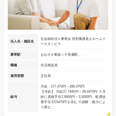
社会福祉法人東寿会 特別養護老人ホームイ
法人名・施設名
ースタンビラ
最寄駅
おおさか東線ＪＲ長瀬駅...
職種
生活相談員
雇用形態
正社員
月給：277,470円～280,470円
【月給】 月給27,7440円～28,0470円 ※月
給与
給に資格手当2,9000円～3,5000円、処遇改
善手当3万5470円を含む ※経験・能力によ
り異な...