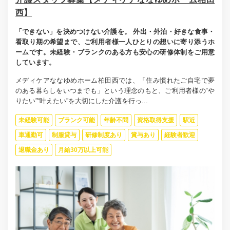
西】
「できない」を決めつけない介護を。 外出・外泊・好きな食事・
看取り期の希望まで、ご利用者様一人ひとりの想いに寄り添うホ
ームです。未経験・ブランクのある方も安心の研修体制をご用意
しています。
メディケアななゆめホーム柏田西では、「住み慣れたご自宅で夢
のある暮らしをいつまでも」という理念のもと、ご利用者様の“や
りたい”“叶えたい”を大切にした介護を行っ...
未経験可能
ブランク可能
年齢不問
資格取得支援
駅近
車通勤可
制服貸与
研修制度あり
賞与あり
経験者歓迎
退職金あり
月給30万以上可能