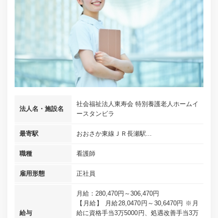
社会福祉法人東寿会 特別養護老人ホームイ
法人名・施設名
ースタンビラ
最寄駅
おおさか東線ＪＲ長瀬駅...
職種
看護師
雇用形態
正社員
月給：280,470円～306,470円
【月給】 月給28,0470円～30,6470円 ※月
給与
給に資格手当3万5000円、処遇改善手当3万