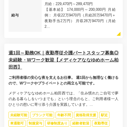
月給：229,470円～289,470円
【基本給】 174,000円～200,000円 月給
給与
例： 月収22万9470円（月給20万9470円＋
夜勤手当2万円） 月収28万9470円（月給
2...
週1回～勤務OK｜夜勤専従介護パートスタッフ募集◎
未経験・Wワーク歓迎【メディケアななゆめホーム柏
田西】
ご利用者様の安心な夜を支えるお仕事。 週1回から無理なく働ける
ので、Wワークやプライベートとの両立も可能です。
メディケアななゆめホーム柏田西では、「住み慣れたご自宅で夢
のある暮らしをいつまでも」という理念のもと、ご利用者様一人
ひとりの想いに寄り添う介護を実践しています。...
未経験可能
ブランク可能
年齢不問
資格取得支援
駅近
車通勤可
制服貸与
研修制度あり
経験者歓迎
夜勤専従