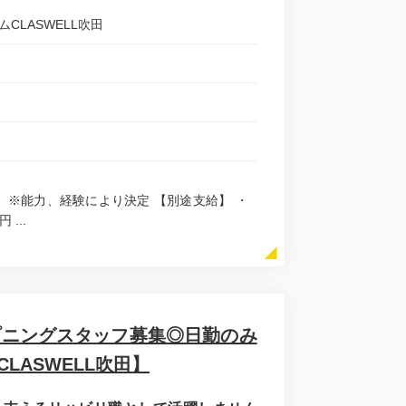
ムCLASWELL吹田
/月 ※能力、経験により決定 【別途支給】 ・
...
ープニングスタッフ募集◎日勤のみ
LASWELL吹田】