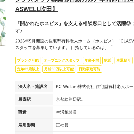
ASWELL吹田】
「開かれたホスピス」を支える相談窓口として活躍◎ 
す♪
2026年5月開設の住宅型有料老人ホーム（ホスピス）「CLA
スタッフを募集しています。 目指しているのは、「...
ブランク可能
オープニングスタッフ
年齢不問
駅近
車通勤可
定年65歳以上
月給30万以上可能
日勤常勤可能
法人名・施設名
KC-Welfare株式会社 住宅型有料老人ホー
最寄駅
京都線岸辺駅...
職種
生活相談員
雇用形態
正社員