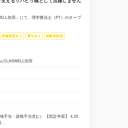
を支えるリハビリ職として活躍しません
WELL吹田」にて、理学療法士（PT）のオープ
研修制度あり
賞与あり
経験者歓迎
ムCLASWELL吹田
・地域手当・資格手当含む） 【想定年収】 4,20
..