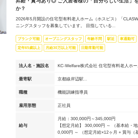
昇給・賞与あり◎ ご入居者様の「自分らしい生活」
か？
2026年5月開設の住宅型有料老人ホーム（ホスピス）「CLAS
ニングスタッフを募集しています。 目指している...
ブランク可能
オープニングスタッフ
年齢不問
駅近
車通勤可
定年65歳以上
月給30万以上可能
日勤常勤可能
法人名・施設名
KC-Welfare株式会社 住宅型有料老人ホー
最寄駅
京都線岸辺駅...
職種
機能訓練指導員
雇用形態
正社員
月給：300,000円～345,000円
給与
【想定月給】 300,000円 ～ （基本給
0,000円 ～ （想定月給×12ヶ月 + 賞与（基.