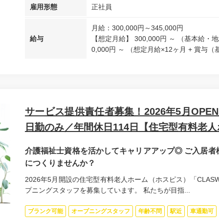
雇用形態
正社員
月給：300,000円～345,000円
給与
【想定月給】 300,000円 ～ （基本給
0,000円 ～ （想定月給×12ヶ月 + 賞与（基.
サービス提供責任者募集！2026年5月OP
日勤のみ／年間休日114日【住宅型有料老人ホ
介護福祉士資格を活かしてキャリアアップ◎ ご入居者
につくりませんか？
2026年5月開設の住宅型有料老人ホーム（ホスピス）「CLA
プニングスタッフを募集しています。 私たちが目指...
ブランク可能
オープニングスタッフ
年齢不問
駅近
車通勤可