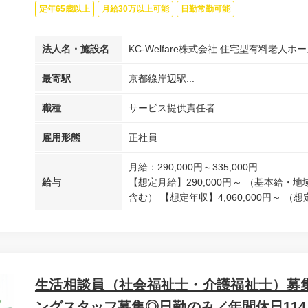
定年65歳以上
月給30万以上可能
日勤常勤可能
法人名・施設名
KC-Welfare株式会社 住宅型有料老人ホー
最寄駅
京都線岸辺駅...
職種
サービス提供責任者
雇用形態
正社員
月給：290,000円～335,000円
給与
【想定月給】290,000円～ （基本給
含む） 【想定年収】4,060,000円～ （想定
生活相談員（社会福祉士・介護福祉士）募集！
ングスタッフ募集◎日勤のみ／年間休日114