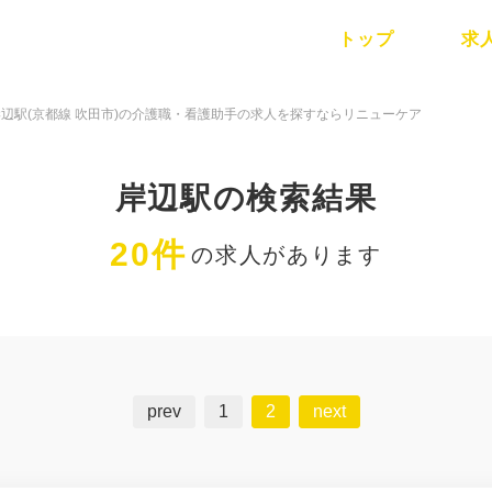
トップ
求
岸辺駅(京都線 吹田市)の介護職・看護助手の求人を探すならリニューケア
岸辺駅の検索結果
20件
の求人があります
prev
1
2
next