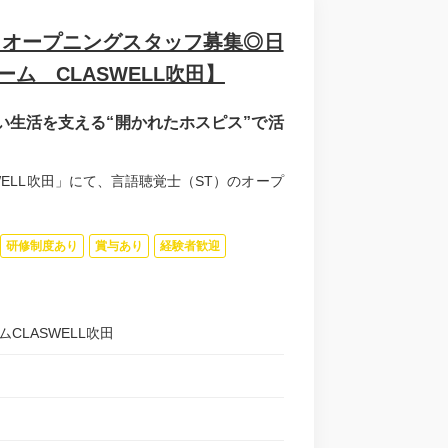
N！オープニングスタッフ募集◎日
ム CLASWELL吹田】
い生活を支える“開かれたホスピス”で活
WELL吹田」にて、言語聴覚士（ST）のオープ
研修制度あり
賞与あり
経験者歓迎
ムCLASWELL吹田