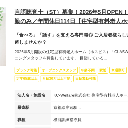
言語聴覚士（ST）募集！2026年5月OPE
勤のみ／年間休日114日【住宅型有料老人ホー
「食べる」「話す」を支える専門職◎ ご入居者様らし
躍しませんか？
2026年5月開設の住宅型有料老人ホーム（ホスピス）「CLAS
ニングスタッフを募集しています。 目指している...
ブランク可能
オープニングスタッフ
年齢不問
駅近
車通勤可
定年65歳以上
月給30万以上可能
日勤常勤可能
法人名・施設名
KC-Welfare株式会社 住宅型有料老人ホー
最寄駅
京都線岸辺駅...
職種
機能訓練指導員