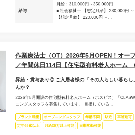
月給：310,000円～350,000円
給与
■ 社会福祉士 【想定月給】 230,000円 ～
【想定月給】 220,000円 ～...
作業療法士（OT）2026年5月OPEN！オ
／年間休日114日【住宅型有料老人ホーム C
昇給・賞与あり◎ ご入居者様の「その人らしい暮らし
んか？
2026年5月開設の住宅型有料老人ホーム（ホスピス）「CLAS
ニングスタッフを募集しています。 目指している...
ブランク可能
オープニングスタッフ
年齢不問
駅近
車通勤可
定年65歳以上
月給30万以上可能
日勤常勤可能