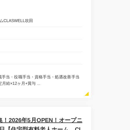
ムCLASWELL吹田
・地域手当・役職手当・資格手当・処遇改善手当
月給×12ヶ月+賞与 ...
2026年5月OPEN！オープニ
日【住宅型有料老人ホーム CL