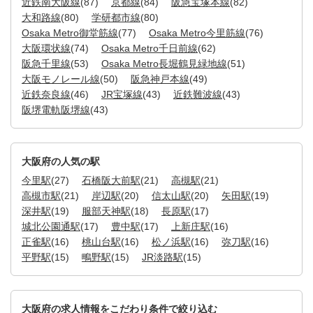
近鉄南大阪線
(87)
京都線
(84)
阪急宝塚本線
(82)
大和路線
(80)
学研都市線
(80)
Osaka Metro御堂筋線
(77)
Osaka Metro今里筋線
(76)
大阪環状線
(74)
Osaka Metro千日前線
(62)
阪急千里線
(53)
Osaka Metro長堀鶴見緑地線
(51)
大阪モノレール線
(50)
阪急神戸本線
(49)
近鉄奈良線
(46)
JR宝塚線
(43)
近鉄難波線
(43)
阪堺電軌阪堺線
(43)
大阪府の人気の駅
今里駅
(27)
石橋阪大前駅
(21)
高槻駅
(21)
高槻市駅
(21)
岸辺駅
(20)
信太山駅
(20)
矢田駅
(19)
深井駅
(19)
服部天神駅
(18)
長原駅
(17)
城北公園通駅
(17)
豊中駅
(17)
上新庄駅
(16)
正雀駅
(16)
桃山台駅
(16)
松ノ浜駅
(16)
弥刀駅
(16)
平野駅
(15)
鴫野駅
(15)
JR淡路駅
(15)
大阪府の求人情報をこだわり条件で絞り込む