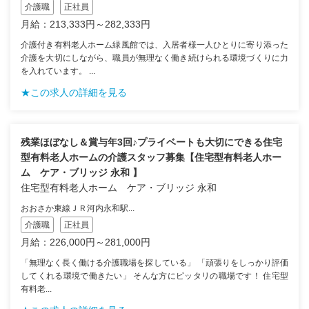
介護職
正社員
月給：213,333円～282,333円
介護付き有料老人ホーム緑風館では、入居者様一人ひとりに寄り添った
介護を大切にしながら、職員が無理なく働き続けられる環境づくりに力
を入れています。 ...
★この求人の詳細を見る
残業ほぼなし＆賞与年3回♪プライベートも大切にできる住宅
型有料老人ホームの介護スタッフ募集【住宅型有料老人ホー
ム ケア・ブリッジ 永和 】
住宅型有料老人ホーム ケア・ブリッジ 永和
おおさか東線ＪＲ河内永和駅...
介護職
正社員
月給：226,000円～281,000円
「無理なく長く働ける介護職場を探している」 「頑張りをしっかり評価
してくれる環境で働きたい」 そんな方にピッタリの職場です！ 住宅型
有料老...