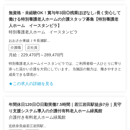
無資格・未経験OK！賞与年3回◎残業ほぼなし♪長く安心して
働ける特別養護老人ホームの介護スタッフ募集【特別養護老
人ホーム イースタンビラ】
特別養護老人ホーム イースタンビラ
おおさか東線ＪＲ長瀬駅...
介護職
正社員
月給：229,470円～289,470円
特別養護老人ホームイースタンビラでは、ご利用者様一人ひとりに寄り
添った温かい介護を大切にしています。 当施設の魅力は、働きやすさと
成長できる環境が...
★この求人の詳細を見る
年間休日120日◎日勤実働7.5時間｜若江岩田駅徒歩7分｜見守
り支援システム導入の介護付有料老人ホーム緑風館
介護付き有料老人ホーム緑風館
近鉄奈良線若江岩田駅...