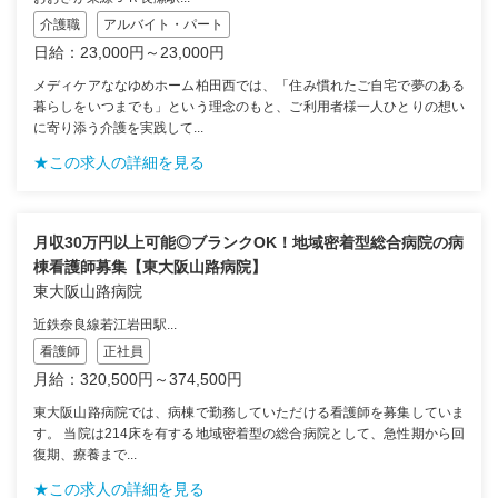
介護職
アルバイト・パート
日給：23,000円～23,000円
メディケアななゆめホーム柏田西では、「住み慣れたご自宅で夢のある
暮らしをいつまでも」という理念のもと、ご利用者様一人ひとりの想い
に寄り添う介護を実践して...
★この求人の詳細を見る
月収30万円以上可能◎ブランクOK！地域密着型総合病院の病
棟看護師募集【東大阪山路病院】
東大阪山路病院
近鉄奈良線若江岩田駅...
看護師
正社員
月給：320,500円～374,500円
東大阪山路病院では、病棟で勤務していただける看護師を募集していま
す。 当院は214床を有する地域密着型の総合病院として、急性期から回
復期、療養まで...
★この求人の詳細を見る