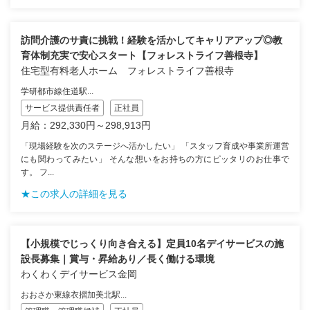
訪問介護のサ責に挑戦！経験を活かしてキャリアアップ◎教
育体制充実で安心スタート【フォレストライフ善根寺】
住宅型有料老人ホーム フォレストライフ善根寺
学研都市線住道駅...
サービス提供責任者
正社員
月給：292,330円～298,913円
「現場経験を次のステージへ活かしたい」 「スタッフ育成や事業所運営
にも関わってみたい」 そんな想いをお持ちの方にピッタリのお仕事で
す。 フ...
★この求人の詳細を見る
【小規模でじっくり向き合える】定員10名デイサービスの施
設長募集｜賞与・昇給あり／長く働ける環境
わくわくデイサービス金岡
おおさか東線衣摺加美北駅...