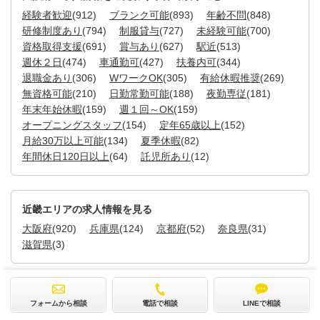
経験者歓迎
(912)
ブランク可能
(893)
年齢不問
(848)
研修制度あり
(794)
制服貸与
(727)
未経験可能
(700)
資格取得支援
(691)
賞与あり
(627)
駅近
(513)
週休２日
(474)
車通勤可
(427)
扶養内可
(344)
退職金あり
(306)
WワークOK
(305)
有給休暇推奨
(269)
無資格可能
(210)
日勤常勤可能
(188)
夜勤専従
(181)
年末年始休暇
(159)
週１回～OK
(159)
オープニングスタッフ
(154)
定年65歳以上
(152)
月給30万以上可能
(134)
夏季休暇
(82)
年間休日120日以上
(64)
託児所あり
(12)
近畿エリアの求人情報を見る
大阪府
(920)
兵庫県
(124)
京都府
(52)
奈良県
(31)
滋賀県
(3)
リニューケアトップに戻る
フォームから相談
電話で相談
LINEで相談