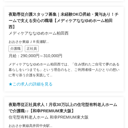
夜勤専従介護スタッフ募集｜未経験OK◎昇給・賞与あり！チ
ームで支える安心の職場【メディケアななゆめホーム柏田
西】
メディケアななゆめホーム柏田西
おおさか東線ＪＲ長瀬駅...
介護職
正社員
月給：290,000円～310,000円
メディケアななゆめホーム柏田西では、「住み慣れたご自宅で夢のある
暮らしをいつまでも」という理念のもと、ご利用者様一人ひとりの想い
に寄り添う介護を実践して...
★この求人の詳細を見る
夜勤専従正社員求人！月収30万以上の住宅型有料老人ホーム
で介護職♪♪【和幸PREMIUM東大阪】
住宅型有料老人ホーム 和幸PREMIUM東大阪
おおさか東線高井田中央駅...