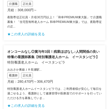
介護職
正社員
月給：308,000円～
夜勤専従正社員・月収30万円以上！「和幸PREMIUM東大阪」で介護職
募集！ 「住宅型有料老人ホーム 和幸PREMIUM東大阪」では、夜勤専従
の正...
★この求人の詳細を見る
オンコールなし◎賞与年3回！残業ほぼなし♪人間関係の良い
特養の看護師募集【特別養護老人ホーム イースタンビラ】
特別養護老人ホーム イースタンビラ
おおさか東線ＪＲ長瀬駅...
看護師
正社員
月給：280,470円～306,470円
特別養護老人ホームイースタンビラでは、ご利用者様が安心して毎日を
過ごせるよう、看護師として健康管理や医療面でのサポートを行ってい
ただける方を募集していま...
★この求人の詳細を見る