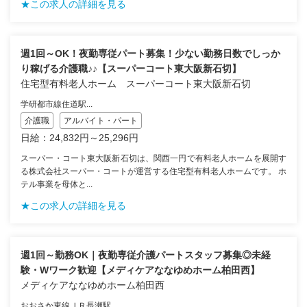
★この求人の詳細を見る
週1回～OK！夜勤専従パート募集！少ない勤務日数でしっか
り稼げる介護職♪♪【スーパーコート東大阪新石切】
住宅型有料老人ホーム スーパーコート東大阪新石切
学研都市線住道駅...
介護職
アルバイト・パート
日給：24,832円～25,296円
スーパー・コート東大阪新石切は、関西一円で有料老人ホームを展開す
る株式会社スーパー・コートが運営する住宅型有料老人ホームです。 ホ
テル事業を母体と...
★この求人の詳細を見る
週1回～勤務OK｜夜勤専従介護パートスタッフ募集◎未経
験・Wワーク歓迎【メディケアななゆめホーム柏田西】
メディケアななゆめホーム柏田西
おおさか東線ＪＲ長瀬駅...