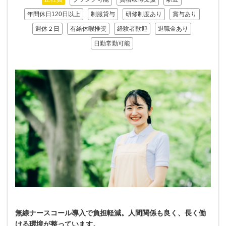
年間休日120日以上
制服貸与
研修制度あり
賞与あり
週休２日
有給休暇推奨
経験者歓迎
退職金あり
日勤常勤可能
無線ナースコール導入で負担軽減。人間関係も良く、長く働
ける環境が整っています。