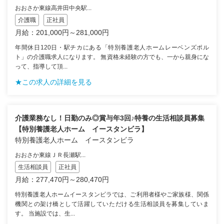
おおさか東線高井田中央駅...
介護職
正社員
月給：201,000円～281,000円
年間休日120日・駅チカにある「特別養護老人ホームレーベンズポル
ト」の介護職求人になります。 無資格未経験の方でも、一から親身にな
って、指導して頂...
★この求人の詳細を見る
介護業務なし！日勤のみ◎賞与年3回♪特養の生活相談員募集
【特別養護老人ホーム イースタンビラ】
特別養護老人ホーム イースタンビラ
おおさか東線ＪＲ長瀬駅...
生活相談員
正社員
月給：277,470円～280,470円
特別養護老人ホームイースタンビラでは、ご利用者様やご家族様、関係
機関との架け橋として活躍していただける生活相談員を募集していま
す。 当施設では、生...