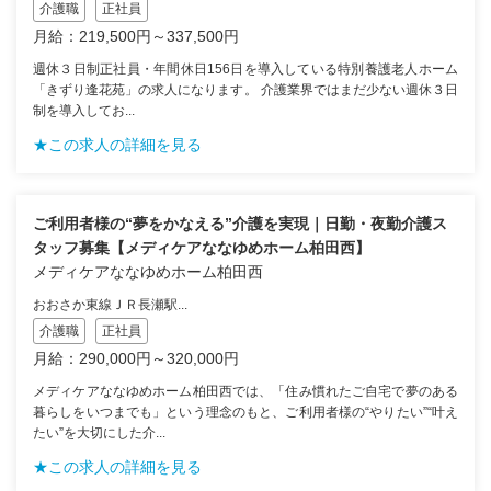
介護職
正社員
月給：219,500円～337,500円
週休３日制正社員・年間休日156日を導入している特別養護老人ホーム
「きずり逢花苑」の求人になります。 介護業界ではまだ少ない週休３日
制を導入してお...
★この求人の詳細を見る
ご利用者様の“夢をかなえる”介護を実現｜日勤・夜勤介護ス
タッフ募集【メディケアななゆめホーム柏田西】
メディケアななゆめホーム柏田西
おおさか東線ＪＲ長瀬駅...
介護職
正社員
月給：290,000円～320,000円
メディケアななゆめホーム柏田西では、「住み慣れたご自宅で夢のある
暮らしをいつまでも」という理念のもと、ご利用者様の“やりたい”“叶え
たい”を大切にした介...
★この求人の詳細を見る