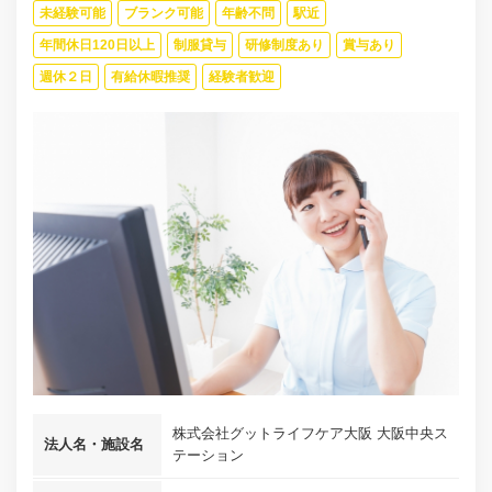
未経験可能
ブランク可能
年齢不問
駅近
年間休日120日以上
制服貸与
研修制度あり
賞与あり
週休２日
有給休暇推奨
経験者歓迎
株式会社グットライフケア大阪 大阪中央ス
法人名・施設名
テーション