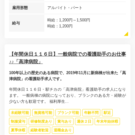
雇用形態
アルバイト・パート
時給：1,200円～1,500円
給与
時給：1,200円
【年間休日１１６日】一般病院での看護助手のお仕事
♪♪「高津病院」
100年以上の歴史のある病院で、2019年11月に新病棟が出来た「高
津病院」の看護助手求人です。
年間休日１１６日・駅チカの「高津病院」看護助手の求人になり
ます。 一般病棟の病院になっており、ブランクのある方・経験が
少ない方も歓迎です。 福利厚生...
未経験可能
無資格可能
ブランク可能
年齢不問
駅近
制服貸与
研修制度あり
賞与あり
週休２日
年末年始休暇
夏季休暇
経験者歓迎
退職金あり