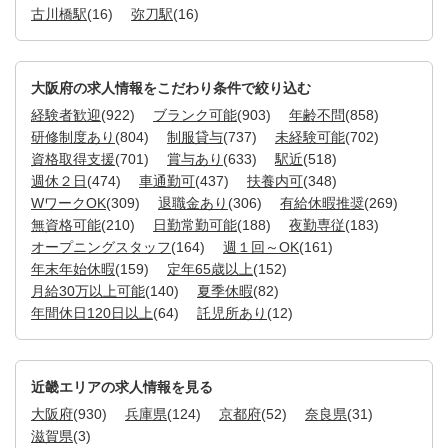
古川橋駅
(16)
弥刀駅
(16)
大阪府の求人情報をこだわり条件で絞り込む
経験者歓迎
(922)
ブランク可能
(903)
年齢不問
(858)
研修制度あり
(804)
制服貸与
(737)
未経験可能
(702)
資格取得支援
(701)
賞与あり
(633)
駅近
(518)
週休２日
(474)
車通勤可
(437)
扶養内可
(348)
WワークOK
(309)
退職金あり
(306)
有給休暇推奨
(269)
無資格可能
(210)
日勤常勤可能
(188)
夜勤専従
(183)
オープニングスタッフ
(164)
週１回～OK
(161)
年末年始休暇
(159)
定年65歳以上
(152)
月給30万以上可能
(140)
夏季休暇
(82)
年間休日120日以上
(64)
託児所あり
(12)
近畿エリアの求人情報を見る
大阪府
(930)
兵庫県
(124)
京都府
(52)
奈良県
(31)
滋賀県
(3)