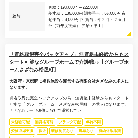
月給：190,000円～222,000円
基本給：135,000円 調整手当：55,000円 夜
給与
勤手当：8,000円/回 賞与：年２回・２ヵ月
分（前年度実績） 昇給：年１回
「資格取得完全バックアップ」無資格未経験からもス
タート可能なグループホームで介護職♪♪【グループホ
ームさざなみ松屋町】
大阪府・京都府に複数施設を運営する有限会社さざなみの求人に
なります。
資格取得に完全バックアップの為、無資格未経験からもスタート
可能な「グループホーム さざなみ松屋町」の求人になります。
さざなみは一部研修は当社で運営してい...
未経験可能
無資格可能
ブランク可能
年齢不問
資格取得支援
駅近
研修制度あり
賞与あり
有給休暇推奨