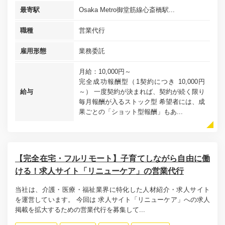
最寄駅
Osaka Metro御堂筋線心斎橋駅...
職種
営業代行
雇用形態
業務委託
月給：10,000円～
完全成功報酬型（1契約につき 10,000円
給与
～） 一度契約が決まれば、契約が続く限り
毎月報酬が入るストック型 希望者には、成
果ごとの「ショット型報酬」もあ...
【完全在宅・フルリモート】子育てしながら自由に働
ける！求人サイト「リニューケア」の営業代行
当社は、介護・医療・福祉業界に特化した人材紹介・求人サイト
を運営しています。 今回は 求人サイト「リニューケア」への求人
掲載を拡大するための営業代行を募集して...