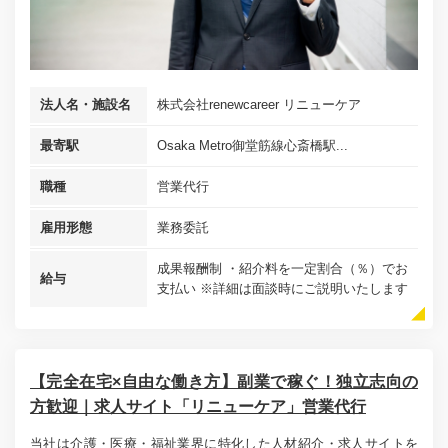
法人名・施設名
株式会社renewcareer リニューケア
最寄駅
Osaka Metro御堂筋線心斎橋駅...
職種
営業代行
雇用形態
業務委託
成果報酬制 ・紹介料を一定割合（％）でお
給与
支払い ※詳細は面談時にご説明いたします
【完全在宅×自由な働き方】副業で稼ぐ！独立志向の
方歓迎｜求人サイト「リニューケア」営業代行
当社は介護・医療・福祉業界に特化した人材紹介・求人サイトを