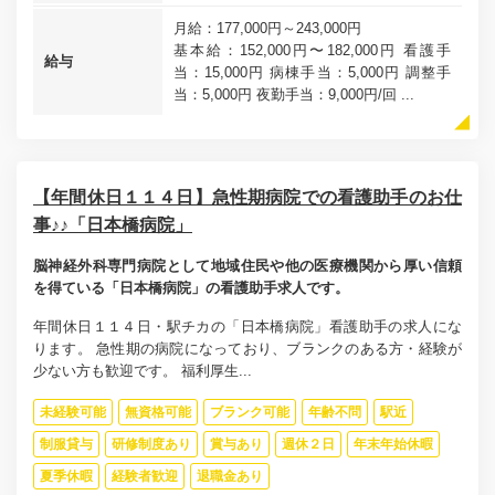
月給：177,000円～243,000円
基本給：152,000円〜182,000円 看護手
給与
当：15,000円 病棟手当：5,000円 調整手
当：5,000円 夜勤手当：9,000円/回 ...
【年間休日１１４日】急性期病院での看護助手のお仕
事♪♪「日本橋病院」
脳神経外科専門病院として地域住民や他の医療機関から厚い信頼
を得ている「日本橋病院」の看護助手求人です。
年間休日１１４日・駅チカの「日本橋病院」看護助手の求人にな
ります。 急性期の病院になっており、ブランクのある方・経験が
少ない方も歓迎です。 福利厚生...
未経験可能
無資格可能
ブランク可能
年齢不問
駅近
制服貸与
研修制度あり
賞与あり
週休２日
年末年始休暇
夏季休暇
経験者歓迎
退職金あり