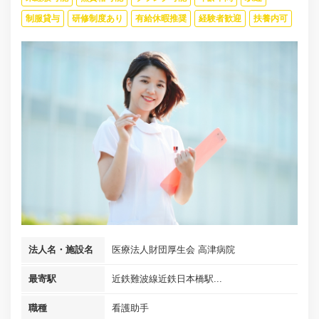
制服貸与
研修制度あり
有給休暇推奨
経験者歓迎
扶養内可
法人名・施設名
医療法人財団厚生会 高津病院
最寄駅
近鉄難波線近鉄日本橋駅...
職種
看護助手