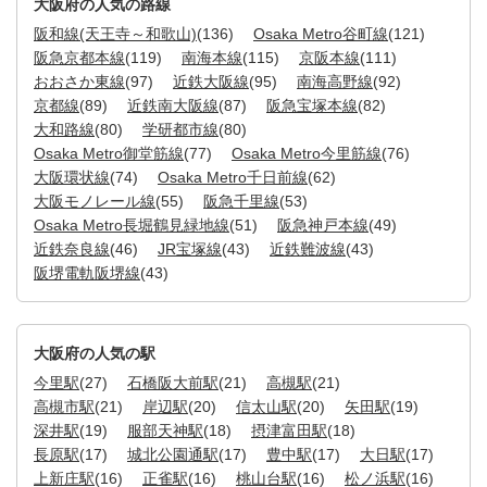
大阪府の人気の路線
阪和線(天王寺～和歌山)
(136)
Osaka Metro谷町線
(121)
阪急京都本線
(119)
南海本線
(115)
京阪本線
(111)
おおさか東線
(97)
近鉄大阪線
(95)
南海高野線
(92)
京都線
(89)
近鉄南大阪線
(87)
阪急宝塚本線
(82)
大和路線
(80)
学研都市線
(80)
Osaka Metro御堂筋線
(77)
Osaka Metro今里筋線
(76)
大阪環状線
(74)
Osaka Metro千日前線
(62)
大阪モノレール線
(55)
阪急千里線
(53)
Osaka Metro長堀鶴見緑地線
(51)
阪急神戸本線
(49)
近鉄奈良線
(46)
JR宝塚線
(43)
近鉄難波線
(43)
阪堺電軌阪堺線
(43)
大阪府の人気の駅
今里駅
(27)
石橋阪大前駅
(21)
高槻駅
(21)
高槻市駅
(21)
岸辺駅
(20)
信太山駅
(20)
矢田駅
(19)
深井駅
(19)
服部天神駅
(18)
摂津富田駅
(18)
長原駅
(17)
城北公園通駅
(17)
豊中駅
(17)
大日駅
(17)
上新庄駅
(16)
正雀駅
(16)
桃山台駅
(16)
松ノ浜駅
(16)