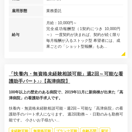
雇用形態
業務委託
月給：10,000円～
完全成功報酬型（1契約につき 10,000円
給与
～） 一度契約が決まれば、契約が続く限り
毎月報酬が入るストック型 希望者には、成
果ごとの「ショット型報酬」もあ...
「扶養内・無資格未経験相談可能」週2回～可能な看
護助手パート♪♪【高津病院】
100年以上の歴史のある病院で、2019年11月に新病棟が出来た「高
津病院」の看護助手求人です。
扶養内・無資格未経験相談可能・週2回～可能な「高津病院」の看
護助手のパート求人になります。 週2回勤務～・日勤のみも勤務可
能です。 小さいお子様がい...
未経験可能
無資格可能
ブランク可能
年齢不問
駅近