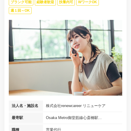
ブランク可能
経験者歓迎
扶養内可
WワークOK
週１回～OK
法人名・施設名
株式会社renewcareer リニューケア
最寄駅
Osaka Metro御堂筋線心斎橋駅...
職種
営業代行