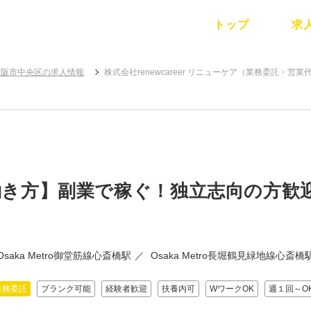
トップ
求
大阪市中央区の求人情報
株式会社renewcareer リニューケア（業務委託・営
働き方】副業で稼ぐ！独立志向の方歓
Osaka Metro御堂筋線心斎橋駅
Osaka Metro長堀鶴見緑地線心斎橋
業務委託
ブランク可能
経験者歓迎
扶養内可
WワークOK
週１回～O