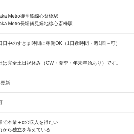
aka Metro御堂筋線心斎橋駅
saka Metro長堀鶴見緑地線心斎橋駅
日日中のすきま時間に稼働OK（1日数時間・週1回～可）
社は完全土日祝休み（GW・夏季・年末年始あり）です。
年更新
可
業で本業＋αの収入を得たい
れから独立を考えている