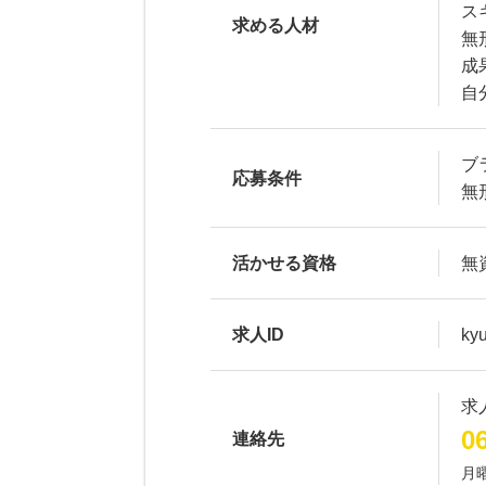
ス
求める人材
無
成
自
ブ
応募条件
無
活かせる資格
無
求人ID
ky
求
0
連絡先
月