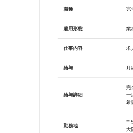
職種
完
雇用形態
業
仕事内容
求
給与
月
完
給与詳細
一
希
〒5
勤務地
大