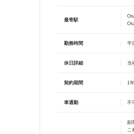
Os
最寄駅
O
勤務時間
平
休日詳細
当
契約期間
1
車通勤
不
副
こ