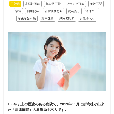
正社員
未経験可能
無資格可能
ブランク可能
年齢不問
駅近
制服貸与
研修制度あり
賞与あり
週休２日
年末年始休暇
夏季休暇
経験者歓迎
退職金あり
100年以上の歴史のある病院で、2019年11月に新病棟が出来
た「高津病院」の看護助手求人です。