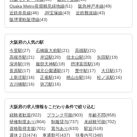
Osaka Metro長堀鶴見緑地線
(51)
阪急神戸本線
(49)
近鉄奈良線
(46)
JR宝塚線
(43)
近鉄難波線
(43)
阪堺電軌阪堺線
(43)
大阪府の人気の駅
今里駅
(27)
石橋阪大前駅
(21)
高槻駅
(21)
高槻市駅
(21)
岸辺駅
(20)
信太山駅
(20)
矢田駅
(19)
深井駅
(19)
服部天神駅
(18)
摂津富田駅
(18)
長原駅
(17)
城北公園通駅
(17)
豊中駅
(17)
大日駅
(17)
上新庄駅
(16)
正雀駅
(16)
桃山台駅
(16)
松ノ浜駅
(16)
古川橋駅
(16)
弥刀駅
(16)
大阪府の求人情報をこだわり条件で絞り込む
経験者歓迎
(922)
ブランク可能
(903)
年齢不問
(858)
研修制度あり
(804)
制服貸与
(737)
未経験可能
(702)
資格取得支援
(701)
賞与あり
(633)
駅近
(518)
週休２日
(474)
車通勤可
(437)
扶養内可
(348)