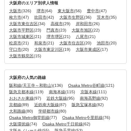
大阪府のエリア別求人情報
大阪市
(326)
堺市
(64)
東大阪市
(56)
豊中市
(47)
枚方市
(47)
吹田市
(42)
大阪市生野区
(36)
茨木市
(35)
大阪市東住吉区
(34)
高槻市
(29)
岸和田市
(26)
大阪市平野区
(23)
門真市
(23)
大阪市旭区
(22)
大阪市城東区
(21)
堺市堺区
(21)
八尾市
(21)
松原市
(21)
和泉市
(21)
大阪市住吉区
(20)
池田市
(20)
守口市
(20)
大阪市東淀川区
(19)
大阪市東成区
(17)
大阪市鶴見区
(15)
大阪府の人気の路線
阪和線(天王寺～和歌山)
(136)
Osaka Metro谷町線
(121)
阪急京都本線
(119)
南海本線
(115)
京阪本線
(111)
おおさか東線
(97)
近鉄大阪線
(95)
南海高野線
(92)
京都線
(89)
近鉄南大阪線
(87)
阪急宝塚本線
(82)
大和路線
(80)
学研都市線
(80)
Osaka Metro御堂筋線
(77)
Osaka Metro今里筋線
(76)
大阪環状線
(74)
Osaka Metro千日前線
(62)
大阪モノレール線
(55)
阪急千里線
(53)