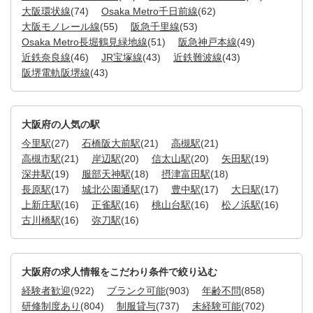
大阪環状線
(74)
Osaka Metro千日前線
(62)
大阪モノレール線
(55)
阪急千里線
(53)
Osaka Metro長堀鶴見緑地線
(51)
阪急神戸本線
(49)
近鉄奈良線
(46)
JR宝塚線
(43)
近鉄難波線
(43)
阪堺電軌阪堺線
(43)
大阪府の人気の駅
今里駅
(27)
石橋阪大前駅
(21)
高槻駅
(21)
高槻市駅
(21)
岸辺駅
(20)
信太山駅
(20)
矢田駅
(19)
深井駅
(19)
服部天神駅
(18)
摂津富田駅
(18)
長原駅
(17)
城北公園通駅
(17)
豊中駅
(17)
大日駅
(17)
上新庄駅
(16)
正雀駅
(16)
桃山台駅
(16)
松ノ浜駅
(16)
古川橋駅
(16)
弥刀駅
(16)
大阪府の求人情報をこだわり条件で絞り込む
経験者歓迎
(922)
ブランク可能
(903)
年齢不問
(858)
研修制度あり
(804)
制服貸与
(737)
未経験可能
(702)