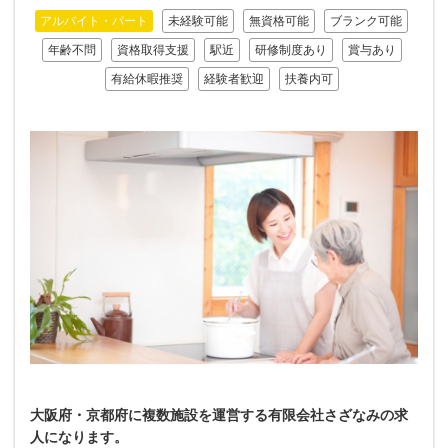
アルバイト・パート
未経験可能
無資格可能
ブランク可能
年齢不問
資格取得支援
駅近
研修制度あり
賞与あり
有給休暇推奨
経験者歓迎
扶養内可
大阪府・京都府に複数施設を運営する有限会社さざなみの求
人になります。