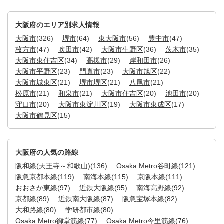
大阪府のエリア別求人情報
大阪市
(326)
堺市
(64)
東大阪市
(56)
豊中市
(47)
枚方市
(47)
吹田市
(42)
大阪市生野区
(36)
茨木市
(35)
大阪市東住吉区
(34)
高槻市
(29)
岸和田市
(26)
大阪市平野区
(23)
門真市
(23)
大阪市旭区
(22)
大阪市城東区
(21)
堺市堺区
(21)
八尾市
(21)
松原市
(21)
和泉市
(21)
大阪市住吉区
(20)
池田市
(20)
守口市
(20)
大阪市東淀川区
(19)
大阪市東成区
(17)
大阪市鶴見区
(15)
大阪府の人気の路線
阪和線(天王寺～和歌山)
(136)
Osaka Metro谷町線
(121)
阪急京都本線
(119)
南海本線
(115)
京阪本線
(111)
おおさか東線
(97)
近鉄大阪線
(95)
南海高野線
(92)
京都線
(89)
近鉄南大阪線
(87)
阪急宝塚本線
(82)
大和路線
(80)
学研都市線
(80)
Osaka Metro御堂筋線
(77)
Osaka Metro今里筋線
(76)