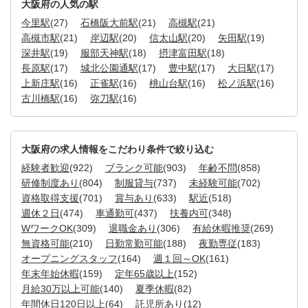
大阪府の人気の駅
今里駅
(27)
石橋阪大前駅
(21)
高槻駅
(21)
高槻市駅
(21)
岸辺駅
(20)
信太山駅
(20)
矢田駅
(19)
深井駅
(19)
服部天神駅
(18)
摂津富田駅
(18)
長原駅
(17)
城北公園通駅
(17)
豊中駅
(17)
大日駅
(17)
上新庄駅
(16)
正雀駅
(16)
桃山台駅
(16)
松ノ浜駅
(16)
古川橋駅
(16)
弥刀駅
(16)
大阪府の求人情報をこだわり条件で絞り込む
経験者歓迎
(922)
ブランク可能
(903)
年齢不問
(858)
研修制度あり
(804)
制服貸与
(737)
未経験可能
(702)
資格取得支援
(701)
賞与あり
(633)
駅近
(518)
週休２日
(474)
車通勤可
(437)
扶養内可
(348)
WワークOK
(309)
退職金あり
(306)
有給休暇推奨
(269)
無資格可能
(210)
日勤常勤可能
(188)
夜勤専従
(183)
オープニングスタッフ
(164)
週１回～OK
(161)
年末年始休暇
(159)
定年65歳以上
(152)
月給30万以上可能
(140)
夏季休暇
(82)
年間休日120日以上
(64)
託児所あり
(12)