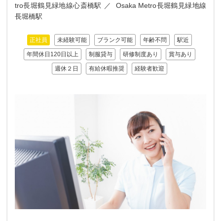
tro長堀鶴見緑地線心斎橋駅
Osaka Metro長堀鶴見緑地線
長堀橋駅
正社員
未経験可能
ブランク可能
年齢不問
駅近
年間休日120日以上
制服貸与
研修制度あり
賞与あり
週休２日
有給休暇推奨
経験者歓迎