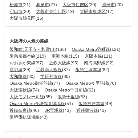
松原市
(21)
和泉市
(21)
大阪市住吉区
(20)
池田市
(20)
守口市
(20)
大阪市東淀川区
(19)
大阪市東成区
(17)
大阪市鶴見区
(15)
大阪府の人気の路線
阪和線(天王寺～和歌山)
(136)
Osaka Metro谷町線
(121)
阪急京都本線
(119)
南海本線
(115)
京阪本線
(111)
おおさか東線
(97)
近鉄大阪線
(95)
南海高野線
(92)
京都線
(89)
近鉄南大阪線
(87)
阪急宝塚本線
(82)
大和路線
(80)
学研都市線
(80)
Osaka Metro御堂筋線
(77)
Osaka Metro今里筋線
(76)
大阪環状線
(74)
Osaka Metro千日前線
(62)
大阪モノレール線
(55)
阪急千里線
(53)
Osaka Metro長堀鶴見緑地線
(51)
阪急神戸本線
(49)
近鉄奈良線
(46)
JR宝塚線
(43)
近鉄難波線
(43)
阪堺電軌阪堺線
(43)