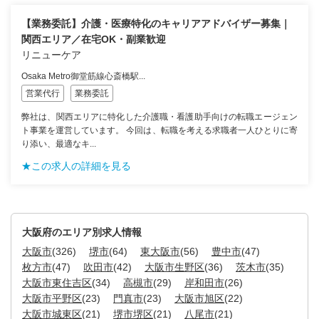
【業務委託】介護・医療特化のキャリアアドバイザー募集｜
関西エリア／在宅OK・副業歓迎
リニューケア
Osaka Metro御堂筋線心斎橋駅...
営業代行
業務委託
弊社は、関西エリアに特化した介護職・看護助手向けの転職エージェン
ト事業を運営しています。 今回は、転職を考える求職者一人ひとりに寄
り添い、最適なキ...
★この求人の詳細を見る
大阪府のエリア別求人情報
大阪市
(326)
堺市
(64)
東大阪市
(56)
豊中市
(47)
枚方市
(47)
吹田市
(42)
大阪市生野区
(36)
茨木市
(35)
大阪市東住吉区
(34)
高槻市
(29)
岸和田市
(26)
大阪市平野区
(23)
門真市
(23)
大阪市旭区
(22)
大阪市城東区
(21)
堺市堺区
(21)
八尾市
(21)