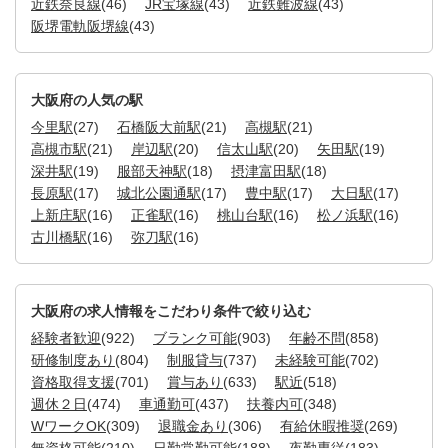
近鉄奈良線
(46)
JR宝塚線
(43)
近鉄難波線
(43)
阪堺電軌阪堺線
(43)
大阪府の人気の駅
今里駅
(27)
石橋阪大前駅
(21)
高槻駅
(21)
高槻市駅
(21)
岸辺駅
(20)
信太山駅
(20)
矢田駅
(19)
深井駅
(19)
服部天神駅
(18)
摂津富田駅
(18)
長原駅
(17)
城北公園通駅
(17)
豊中駅
(17)
大日駅
(17)
上新庄駅
(16)
正雀駅
(16)
桃山台駅
(16)
松ノ浜駅
(16)
古川橋駅
(16)
弥刀駅
(16)
大阪府の求人情報をこだわり条件で絞り込む
経験者歓迎
(922)
ブランク可能
(903)
年齢不問
(858)
研修制度あり
(804)
制服貸与
(737)
未経験可能
(702)
資格取得支援
(701)
賞与あり
(633)
駅近
(518)
週休２日
(474)
車通勤可
(437)
扶養内可
(348)
WワークOK
(309)
退職金あり
(306)
有給休暇推奨
(269)
無資格可能
(210)
日勤常勤可能
(188)
夜勤専従
(183)