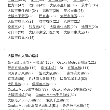
枚方市
(47)
吹田市
(42)
大阪市生野区
(36)
茨木市
(35)
大阪市東住吉区
(34)
高槻市
(29)
岸和田市
(26)
大阪市平野区
(23)
門真市
(23)
大阪市旭区
(22)
大阪市城東区
(21)
堺市堺区
(21)
八尾市
(21)
松原市
(21)
和泉市
(21)
大阪市住吉区
(20)
池田市
(20)
守口市
(20)
大阪市東淀川区
(19)
大阪市東成区
(17)
大阪市鶴見区
(15)
大阪府の人気の路線
阪和線(天王寺～和歌山)
(136)
Osaka Metro谷町線
(121)
阪急京都本線
(119)
南海本線
(115)
京阪本線
(111)
おおさか東線
(97)
近鉄大阪線
(95)
南海高野線
(92)
京都線
(89)
近鉄南大阪線
(87)
阪急宝塚本線
(82)
大和路線
(80)
学研都市線
(80)
Osaka Metro御堂筋線
(77)
Osaka Metro今里筋線
(76)
大阪環状線
(74)
Osaka Metro千日前線
(62)
大阪モノレール線
(55)
阪急千里線
(53)
Osaka Metro長堀鶴見緑地線
(51)
阪急神戸本線
(49)