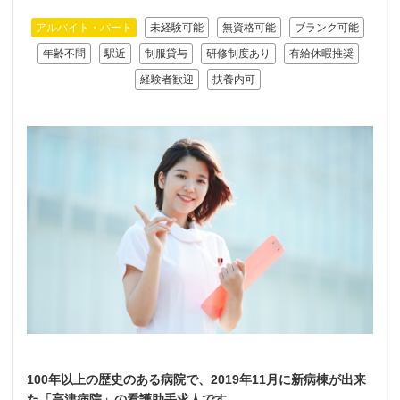
アルバイト・パート
未経験可能
無資格可能
ブランク可能
年齢不問
駅近
制服貸与
研修制度あり
有給休暇推奨
経験者歓迎
扶養内可
100年以上の歴史のある病院で、2019年11月に新病棟が出来
た「高津病院」の看護助手求人です。