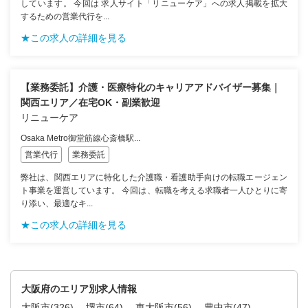
しています。 今回は 求人サイト「リニューケア」への求人掲載を拡大
するための営業代行を...
★この求人の詳細を見る
【業務委託】介護・医療特化のキャリアアドバイザー募集｜
関西エリア／在宅OK・副業歓迎
リニューケア
Osaka Metro御堂筋線心斎橋駅...
営業代行
業務委託
弊社は、関西エリアに特化した介護職・看護助手向けの転職エージェン
ト事業を運営しています。 今回は、転職を考える求職者一人ひとりに寄
り添い、最適なキ...
★この求人の詳細を見る
大阪府のエリア別求人情報
大阪市
(326)
堺市
(64)
東大阪市
(56)
豊中市
(47)