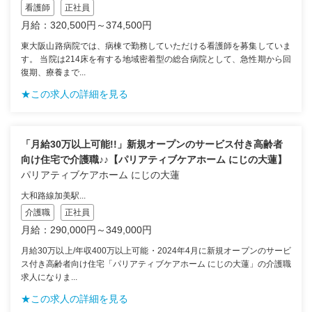
看護師
正社員
月給：320,500円～374,500円
東大阪山路病院では、病棟で勤務していただける看護師を募集していま
す。 当院は214床を有する地域密着型の総合病院として、急性期から回
復期、療養まで...
★この求人の詳細を見る
「月給30万以上可能!!」新規オープンのサービス付き高齢者
向け住宅で介護職♪♪【パリアティブケアホーム にじの大蓮】
パリアティブケアホーム にじの大蓮
大和路線加美駅...
介護職
正社員
月給：290,000円～349,000円
月給30万以上/年収400万以上可能・2024年4月に新規オープンのサービ
ス付き高齢者向け住宅「パリアティブケアホーム にじの大蓮」の介護職
求人になりま...
★この求人の詳細を見る