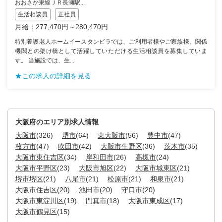
おおさか東線ＪＲ長瀬駅...
生活相談員
正社員
月給：277,470円～280,470円
特別養護老人ホームイースタンビラでは、ご利用者様やご家族様、関係
機関との架け橋として活躍していただける生活相談員を募集していま
す。 当施設では、生...
★この求人の詳細を見る
大阪府のエリア別求人情報
大阪市
(326)
堺市
(64)
東大阪市
(56)
豊中市
(47)
枚方市
(47)
吹田市
(42)
大阪市生野区
(36)
茨木市
(35)
大阪市東住吉区
(34)
岸和田市
(26)
高槻市
(24)
大阪市平野区
(23)
大阪市旭区
(22)
大阪市城東区
(21)
堺市堺区
(21)
八尾市
(21)
松原市
(21)
和泉市
(21)
大阪市住吉区
(20)
池田市
(20)
守口市
(20)
大阪市東淀川区
(19)
門真市
(18)
大阪市東成区
(17)
大阪市鶴見区
(15)