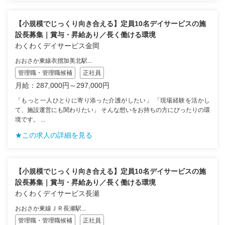
【小規模でじっくり向き合える】定員10名デイサービスの施
設長募集｜賞与・昇給あり／長く働ける環境
わくわくデイサービス金岡
おおさか東線衣摺加美北駅...
管理職・管理職候補
正社員
月給：287,000円～297,000円
「もっと一人ひとりに寄り添った介護がしたい」 「現場経験を活かし
て、施設運営にも関わりたい」 そんな想いをお持ちの方にぴったりの環
境です。 ...
★この求人の詳細を見る
【小規模でじっくり向き合える】定員10名デイサービスの施
設長募集｜賞与・昇給あり／長く働ける環境
わくわくデイサービス長瀬
おおさか東線ＪＲ長瀬駅...
管理職・管理職候補
正社員