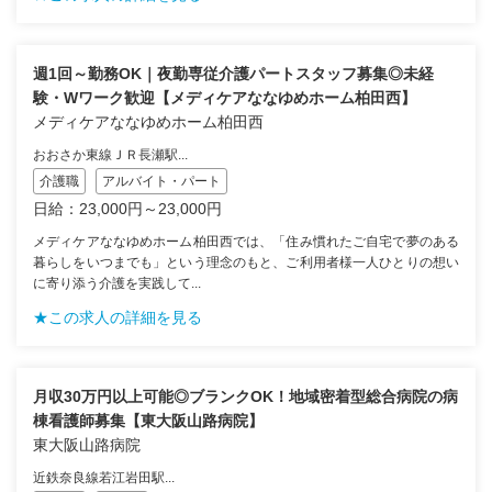
週1回～勤務OK｜夜勤専従介護パートスタッフ募集◎未経
験・Wワーク歓迎【メディケアななゆめホーム柏田西】
メディケアななゆめホーム柏田西
おおさか東線ＪＲ長瀬駅...
介護職
アルバイト・パート
日給：23,000円～23,000円
メディケアななゆめホーム柏田西では、「住み慣れたご自宅で夢のある
暮らしをいつまでも」という理念のもと、ご利用者様一人ひとりの想い
に寄り添う介護を実践して...
★この求人の詳細を見る
月収30万円以上可能◎ブランクOK！地域密着型総合病院の病
棟看護師募集【東大阪山路病院】
東大阪山路病院
近鉄奈良線若江岩田駅...