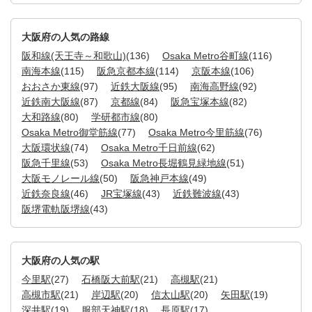
大阪府の人気の路線
阪和線(天王寺～和歌山)
(136)
Osaka Metro谷町線
(116)
南海本線
(115)
阪急京都本線
(114)
京阪本線
(106)
おおさか東線
(97)
近鉄大阪線
(95)
南海高野線
(92)
近鉄南大阪線
(87)
京都線
(84)
阪急宝塚本線
(82)
大和路線
(80)
学研都市線
(80)
Osaka Metro御堂筋線
(77)
Osaka Metro今里筋線
(76)
大阪環状線
(74)
Osaka Metro千日前線
(62)
阪急千里線
(53)
Osaka Metro長堀鶴見緑地線
(51)
大阪モノレール線
(50)
阪急神戸本線
(49)
近鉄奈良線
(46)
JR宝塚線
(43)
近鉄難波線
(43)
阪堺電軌阪堺線
(43)
大阪府の人気の駅
今里駅
(27)
石橋阪大前駅
(21)
高槻駅
(21)
高槻市駅
(21)
岸辺駅
(20)
信太山駅
(20)
矢田駅
(19)
深井駅
(19)
服部天神駅
(18)
長原駅
(17)