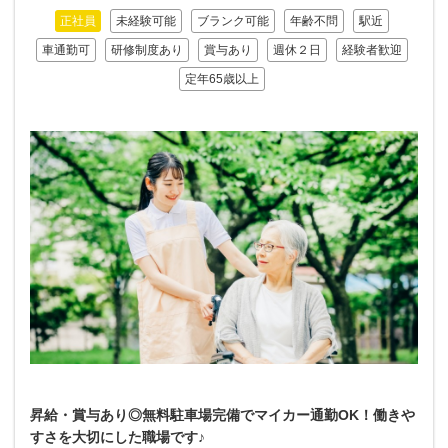
正社員
未経験可能
ブランク可能
年齢不問
駅近
車通勤可
研修制度あり
賞与あり
週休２日
経験者歓迎
定年65歳以上
昇給・賞与あり◎無料駐車場完備でマイカー通勤OK！働きや
すさを大切にした職場です♪