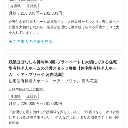
介護職
正社員
月給：213,333円～282,333円
介護付き有料老人ホーム緑風館では、入居者様一人ひとりに寄り添った
介護を大切にしながら、職員が無理なく働き続けられる環境づくりに力
を入れています。 ...
★この求人の詳細を見る
残業ほぼなし＆賞与年3回♪プライベートも大切にできる住宅
型有料老人ホームの介護スタッフ募集【住宅型有料老人ホー
ム ケア・ブリッジ 河内花園】
住宅型有料老人ホーム ケア・ブリッジ 河内花園
近鉄奈良線若江岩田駅...
介護職
正社員
月給：226,000円～281,000円
「無理なく長く働ける介護職場を探している」 「頑張りをしっかり評価
してくれる環境で働きたい」 そんな方にピッタリの職場です！ 住宅型
有料老...