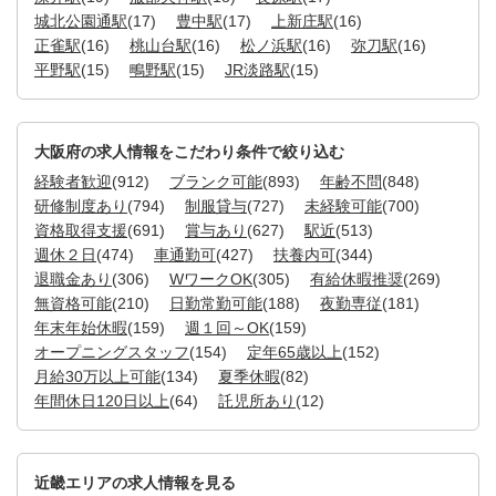
城北公園通駅
(17)
豊中駅
(17)
上新庄駅
(16)
正雀駅
(16)
桃山台駅
(16)
松ノ浜駅
(16)
弥刀駅
(16)
平野駅
(15)
鴫野駅
(15)
JR淡路駅
(15)
大阪府の求人情報をこだわり条件で絞り込む
経験者歓迎
(912)
ブランク可能
(893)
年齢不問
(848)
研修制度あり
(794)
制服貸与
(727)
未経験可能
(700)
資格取得支援
(691)
賞与あり
(627)
駅近
(513)
週休２日
(474)
車通勤可
(427)
扶養内可
(344)
退職金あり
(306)
WワークOK
(305)
有給休暇推奨
(269)
無資格可能
(210)
日勤常勤可能
(188)
夜勤専従
(181)
年末年始休暇
(159)
週１回～OK
(159)
オープニングスタッフ
(154)
定年65歳以上
(152)
月給30万以上可能
(134)
夏季休暇
(82)
年間休日120日以上
(64)
託児所あり
(12)
近畿エリアの求人情報を見る