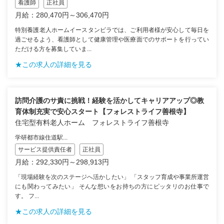
看護師
正社員
月給：280,470円～306,470円
特別養護老人ホームイースタンビラでは、ご利用者様が安心して毎日を
過ごせるよう、看護師として健康管理や医療面でのサポートを行ってい
ただける方を募集していま...
★この求人の詳細を見る
訪問介護のサ責に挑戦！経験を活かしてキャリアアップ◎教
育体制充実で安心スタート【フォレストライフ善根寺】
住宅型有料老人ホーム フォレストライフ善根寺
学研都市線住道駅...
サービス提供責任者
正社員
月給：292,330円～298,913円
「現場経験を次のステージへ活かしたい」 「スタッフ育成や事業所運営
にも関わってみたい」 そんな想いをお持ちの方にピッタリのお仕事で
す。 フ...
★この求人の詳細を見る