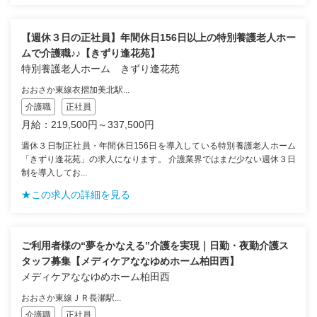
【週休３日の正社員】年間休日156日以上の特別養護老人ホー
ムで介護職♪♪【きずり逢花苑】
特別養護老人ホーム きずり逢花苑
おおさか東線衣摺加美北駅...
介護職
正社員
月給：219,500円～337,500円
週休３日制正社員・年間休日156日を導入している特別養護老人ホーム
「きずり逢花苑」の求人になります。 介護業界ではまだ少ない週休３日
制を導入してお...
★この求人の詳細を見る
ご利用者様の“夢をかなえる”介護を実現｜日勤・夜勤介護ス
タッフ募集【メディケアななゆめホーム柏田西】
メディケアななゆめホーム柏田西
おおさか東線ＪＲ長瀬駅...
介護職
正社員