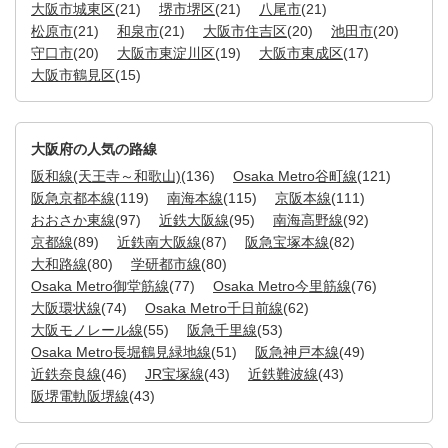
大阪市城東区
(21)
堺市堺区
(21)
八尾市
(21)
松原市
(21)
和泉市
(21)
大阪市住吉区
(20)
池田市
(20)
守口市
(20)
大阪市東淀川区
(19)
大阪市東成区
(17)
大阪市鶴見区
(15)
大阪府の人気の路線
阪和線(天王寺～和歌山)
(136)
Osaka Metro谷町線
(121)
阪急京都本線
(119)
南海本線
(115)
京阪本線
(111)
おおさか東線
(97)
近鉄大阪線
(95)
南海高野線
(92)
京都線
(89)
近鉄南大阪線
(87)
阪急宝塚本線
(82)
大和路線
(80)
学研都市線
(80)
Osaka Metro御堂筋線
(77)
Osaka Metro今里筋線
(76)
大阪環状線
(74)
Osaka Metro千日前線
(62)
大阪モノレール線
(55)
阪急千里線
(53)
Osaka Metro長堀鶴見緑地線
(51)
阪急神戸本線
(49)
近鉄奈良線
(46)
JR宝塚線
(43)
近鉄難波線
(43)
阪堺電軌阪堺線
(43)