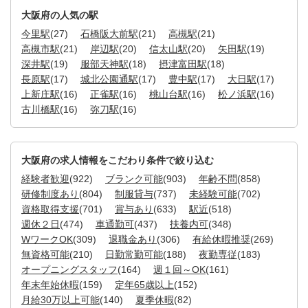
大阪府の人気の駅
今里駅
(27)
石橋阪大前駅
(21)
高槻駅
(21)
高槻市駅
(21)
岸辺駅
(20)
信太山駅
(20)
矢田駅
(19)
深井駅
(19)
服部天神駅
(18)
摂津富田駅
(18)
長原駅
(17)
城北公園通駅
(17)
豊中駅
(17)
大日駅
(17)
上新庄駅
(16)
正雀駅
(16)
桃山台駅
(16)
松ノ浜駅
(16)
古川橋駅
(16)
弥刀駅
(16)
大阪府の求人情報をこだわり条件で絞り込む
経験者歓迎
(922)
ブランク可能
(903)
年齢不問
(858)
研修制度あり
(804)
制服貸与
(737)
未経験可能
(702)
資格取得支援
(701)
賞与あり
(633)
駅近
(518)
週休２日
(474)
車通勤可
(437)
扶養内可
(348)
WワークOK
(309)
退職金あり
(306)
有給休暇推奨
(269)
無資格可能
(210)
日勤常勤可能
(188)
夜勤専従
(183)
オープニングスタッフ
(164)
週１回～OK
(161)
年末年始休暇
(159)
定年65歳以上
(152)
月給30万以上可能
(140)
夏季休暇
(82)