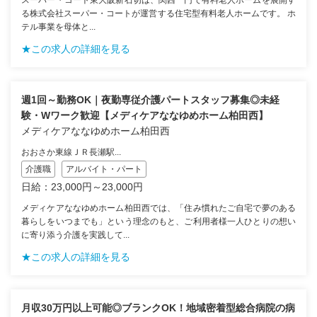
る株式会社スーパー・コートが運営する住宅型有料老人ホームです。 ホ
テル事業を母体と...
★この求人の詳細を見る
週1回～勤務OK｜夜勤専従介護パートスタッフ募集◎未経
験・Wワーク歓迎【メディケアななゆめホーム柏田西】
メディケアななゆめホーム柏田西
おおさか東線ＪＲ長瀬駅...
介護職
アルバイト・パート
日給：23,000円～23,000円
メディケアななゆめホーム柏田西では、「住み慣れたご自宅で夢のある
暮らしをいつまでも」という理念のもと、ご利用者様一人ひとりの想い
に寄り添う介護を実践して...
★この求人の詳細を見る
月収30万円以上可能◎ブランクOK！地域密着型総合病院の病