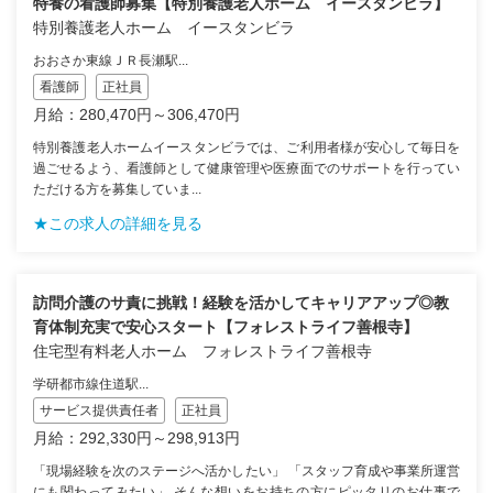
特養の看護師募集【特別養護老人ホーム イースタンビラ】
特別養護老人ホーム イースタンビラ
おおさか東線ＪＲ長瀬駅...
看護師
正社員
月給：280,470円～306,470円
特別養護老人ホームイースタンビラでは、ご利用者様が安心して毎日を
過ごせるよう、看護師として健康管理や医療面でのサポートを行ってい
ただける方を募集していま...
★この求人の詳細を見る
訪問介護のサ責に挑戦！経験を活かしてキャリアアップ◎教
育体制充実で安心スタート【フォレストライフ善根寺】
住宅型有料老人ホーム フォレストライフ善根寺
学研都市線住道駅...
サービス提供責任者
正社員
月給：292,330円～298,913円
「現場経験を次のステージへ活かしたい」 「スタッフ育成や事業所運営
にも関わってみたい」 そんな想いをお持ちの方にピッタリのお仕事で