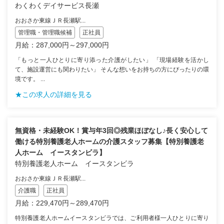
わくわくデイサービス長瀬
おおさか東線ＪＲ長瀬駅...
管理職・管理職候補
正社員
月給：287,000円～297,000円
「もっと一人ひとりに寄り添った介護がしたい」 「現場経験を活かし
て、施設運営にも関わりたい」 そんな想いをお持ちの方にぴったりの環
境です。 ...
★この求人の詳細を見る
無資格・未経験OK！賞与年3回◎残業ほぼなし♪長く安心して
働ける特別養護老人ホームの介護スタッフ募集【特別養護老
人ホーム イースタンビラ】
特別養護老人ホーム イースタンビラ
おおさか東線ＪＲ長瀬駅...
介護職
正社員
月給：229,470円～289,470円
特別養護老人ホームイースタンビラでは、ご利用者様一人ひとりに寄り