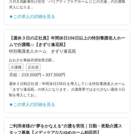
ス付き高齢者向け住宅「パリアティブケアホーム にじの大蓮」の介護職
求人になりま...
★この求人の詳細を見る
【週休３日の正社員】年間休日156日以上の特別養護老人ホー
ムで介護職♪♪【きずり逢花苑】
特別養護老人ホーム きずり逢花苑
おおさか東線衣摺加美北駅...
介護職
正社員
月給：219,500円～337,500円
週休３日制正社員・年間休日156日を導入している特別養護老人ホーム
「きずり逢花苑」の求人になります。 介護業界ではまだ少ない週休３日
制を導入してお...
★この求人の詳細を見る
ご利用者様の“夢をかなえる”介護を実現｜日勤・夜勤介護ス
タッフ募集【メディケアななゆめホーム柏田西】