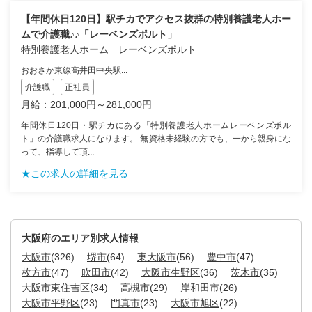
【年間休日120日】駅チカでアクセス抜群の特別養護老人ホー
ムで介護職♪♪「レーベンズポルト」
特別養護老人ホーム レーベンズポルト
おおさか東線高井田中央駅...
介護職
正社員
月給：201,000円～281,000円
年間休日120日・駅チカにある「特別養護老人ホームレーベンズポル
ト」の介護職求人になります。 無資格未経験の方でも、一から親身にな
って、指導して頂...
★この求人の詳細を見る
大阪府のエリア別求人情報
大阪市
(326)
堺市
(64)
東大阪市
(56)
豊中市
(47)
枚方市
(47)
吹田市
(42)
大阪市生野区
(36)
茨木市
(35)
大阪市東住吉区
(34)
高槻市
(29)
岸和田市
(26)
大阪市平野区
(23)
門真市
(23)
大阪市旭区
(22)