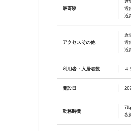
近
最寄駅
近
近
近
アクセスその他
近
近
利用者・入居者数
４
開設日
20
7
勤務時間
夜