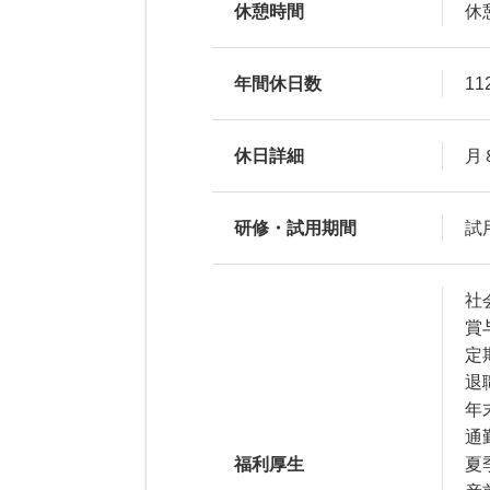
休憩時間
休
年間休日数
11
休日詳細
月
研修・試用期間
試
社
賞
定
退
年
通
福利厚生
夏