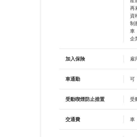
産
再
資
制
車
企
加入保険
雇
車通勤
可
受動喫煙防止措置
受
交通費
車