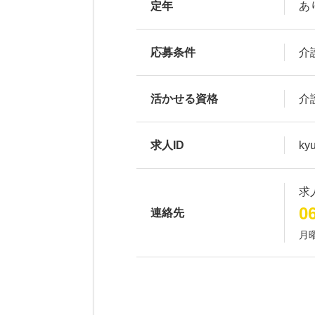
定年
あ
応募条件
介
活かせる資格
介
求人ID
ky
求
0
連絡先
月