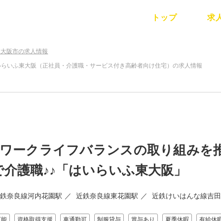
トップ
求
東大阪市の求人情報
いらいふ東大阪（正社員・介護職・サービス付き高齢者向け住宅）の求人情報
％】ワークライフバランスの取り組みを
介護職♪♪「はいらいふ東大阪」
鉄奈良線河内花園駅
近鉄奈良線東花園駅
近鉄けいはんな線吉田
可能
資格取得支援
車通勤可
制服貸与
賞与あり
夏季休暇
有給休