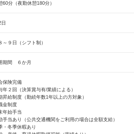
憩60分（夜勤休憩180分）
2日
８～９日（シフト制）
用期間 ６か月
会保険完備
与年２回（決算賞与有/業績による）
期昇給制度（勤続年数1年以上の方対象）
職金制度
末年始手当
勤手当あり（公共交通機関をご利用の場合は全額支給）
季・冬季休暇あり