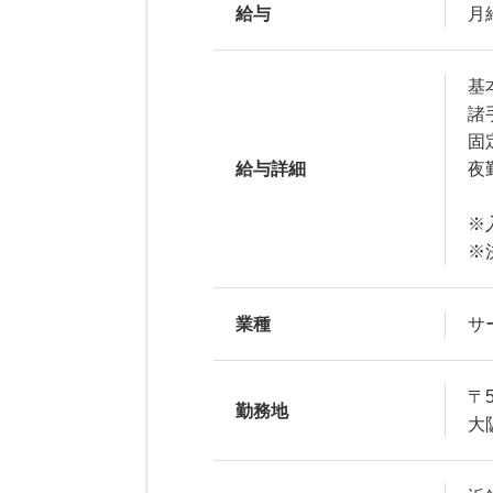
給与
月給
基本
諸手
固定
給与詳細
夜
※
※
業種
サ
〒5
勤務地
大