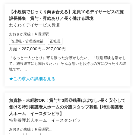
【小規模でじっくり向き合える】定員10名デイサービスの施
設長募集｜賞与・昇給あり／長く働ける環境
わくわくデイサービス長瀬
おおさか東線ＪＲ長瀬駅...
管理職・管理職候補
正社員
月給：287,000円～297,000円
「もっと一人ひとりに寄り添った介護がしたい」 「現場経験を活かし
て、施設運営にも関わりたい」 そんな想いをお持ちの方にぴったりの環
境です。 ...
★この求人の詳細を見る
無資格・未経験OK！賞与年3回◎残業ほぼなし♪長く安心して
働ける特別養護老人ホームの介護スタッフ募集【特別養護老
人ホーム イースタンビラ】
特別養護老人ホーム イースタンビラ
おおさか東線ＪＲ長瀬駅...