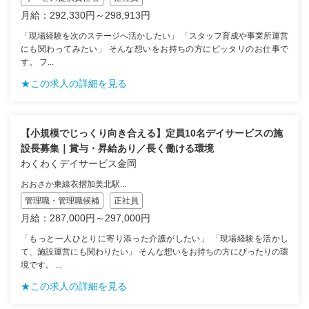
月給：292,330円～298,913円
「現場経験を次のステージへ活かしたい」 「スタッフ育成や事業所運営
にも関わってみたい」 そんな想いをお持ちの方にピッタリのお仕事で
す。 フ...
★この求人の詳細を見る
【小規模でじっくり向き合える】定員10名デイサービスの施
設長募集｜賞与・昇給あり／長く働ける環境
わくわくデイサービス金岡
おおさか東線衣摺加美北駅...
管理職・管理職候補
正社員
月給：287,000円～297,000円
「もっと一人ひとりに寄り添った介護がしたい」 「現場経験を活かし
て、施設運営にも関わりたい」 そんな想いをお持ちの方にぴったりの環
境です。 ...
★この求人の詳細を見る