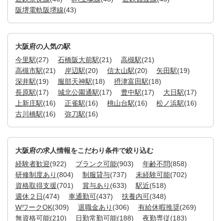
阪堺電軌阪堺線
(43)
大阪府の人気の駅
今里駅
(27)
石橋阪大前駅
(21)
高槻駅
(21)
高槻市駅
(21)
岸辺駅
(20)
信太山駅
(20)
矢田駅
(19)
深井駅
(19)
服部天神駅
(18)
摂津富田駅
(18)
長原駅
(17)
城北公園通駅
(17)
豊中駅
(17)
大日駅
(17)
上新庄駅
(16)
正雀駅
(16)
桃山台駅
(16)
松ノ浜駅
(16)
古川橋駅
(16)
弥刀駅
(16)
大阪府の求人情報をこだわり条件で絞り込む
経験者歓迎
(922)
ブランク可能
(903)
年齢不問
(858)
研修制度あり
(804)
制服貸与
(737)
未経験可能
(702)
資格取得支援
(701)
賞与あり
(633)
駅近
(518)
週休２日
(474)
車通勤可
(437)
扶養内可
(348)
WワークOK
(309)
退職金あり
(306)
有給休暇推奨
(269)
無資格可能
(210)
日勤常勤可能
(188)
夜勤専従
(183)