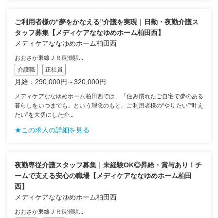
ご利用者様の“夢をかなえる”介護を実現｜日勤・夜勤介護ス
タッフ募集【メディケアななゆめホーム柏田西】
メディケアななゆめホーム柏田西
おおさか東線ＪＲ長瀬駅...
介護職
正社員
月給：290,000円～320,000円
メディケアななゆめホーム柏田西では、「住み慣れたご自宅で夢のある
暮らしをいつまでも」という理念のもと、ご利用者様の“やりたい”“叶え
たい”を大切にした介...
★この求人の詳細を見る
夜勤専従介護スタッフ募集｜未経験OK◎昇給・賞与あり！チ
ームで支える安心の職場【メディケアななゆめホーム柏田
西】
メディケアななゆめホーム柏田西
おおさか東線ＪＲ長瀬駅...