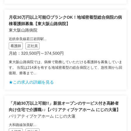
月収30万円以上可能◎ブランクOK！地域密着型総合病院の病
棟看護師募集【東大阪山路病院】
東大阪山路病院
近鉄奈良線若江岩田駅...
看護師
正社員
月給：320,500円～374,500円
東大阪山路病院では、病棟で勤務していただける看護師を募集していま
す。 当院は214床を有する地域密着型の総合病院として、急性期から回
復期、療養まで...
★この求人の詳細を見る
「月給30万以上可能!!」新規オープンのサービス付き高齢者
向け住宅で介護職♪♪【パリアティブケアホーム にじの大蓮】
パリアティブケアホーム にじの大蓮
大和路線加美駅...