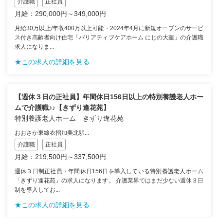
介護職
正社員
月給：290,000円～349,000円
月給30万以上/年収400万以上可能・2024年4月に新規オープンのサービ
ス付き高齢者向け住宅「パリアティブケアホーム にじの大蓮」の介護職
求人になりま...
★この求人の詳細を見る
【週休３日の正社員】年間休日156日以上の特別養護老人ホー
ムで介護職♪♪【きずり逢花苑】
特別養護老人ホーム きずり逢花苑
おおさか東線衣摺加美北駅...
介護職
正社員
月給：219,500円～337,500円
週休３日制正社員・年間休日156日を導入している特別養護老人ホーム
「きずり逢花苑」の求人になります。 介護業界ではまだ少ない週休３日
制を導入してお...
★この求人の詳細を見る