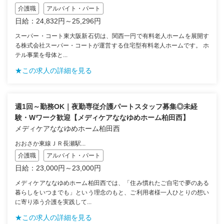
介護職
アルバイト・パート
日給：24,832円～25,296円
スーパー・コート東大阪新石切は、関西一円で有料老人ホームを展開す
る株式会社スーパー・コートが運営する住宅型有料老人ホームです。 ホ
テル事業を母体と...
★この求人の詳細を見る
週1回～勤務OK｜夜勤専従介護パートスタッフ募集◎未経
験・Wワーク歓迎【メディケアななゆめホーム柏田西】
メディケアななゆめホーム柏田西
おおさか東線ＪＲ長瀬駅...
介護職
アルバイト・パート
日給：23,000円～23,000円
メディケアななゆめホーム柏田西では、「住み慣れたご自宅で夢のある
暮らしをいつまでも」という理念のもと、ご利用者様一人ひとりの想い
に寄り添う介護を実践して...
★この求人の詳細を見る