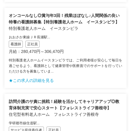
オンコールなし◎賞与年3回！残業ほぼなし♪人間関係の良い
特養の看護師募集【特別養護老人ホーム イースタンビラ】
特別養護老人ホーム イースタンビラ
おおさか東線ＪＲ長瀬駅...
看護師
正社員
月給：280,470円～306,470円
特別養護老人ホームイースタンビラでは、ご利用者様が安心して毎日を
過ごせるよう、看護師として健康管理や医療面でのサポートを行ってい
ただける方を募集していま...
★この求人の詳細を見る
訪問介護のサ責に挑戦！経験を活かしてキャリアアップ◎教
育体制充実で安心スタート【フォレストライフ善根寺】
住宅型有料老人ホーム フォレストライフ善根寺
学研都市線住道駅...
サービス提供責任者
正社員