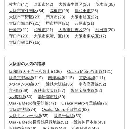
枚方市
(47)
吹田市
(42)
大阪市生野区
(36)
茨木市
(35)
大阪市東住吉区
(34)
高槻市
(29)
岸和田市
(26)
大阪市平野区
(23)
門真市
(23)
大阪市旭区
(22)
大阪市城東区
(21)
堺市堺区
(21)
八尾市
(21)
松原市
(21)
和泉市
(21)
大阪市住吉区
(20)
池田市
(20)
守口市
(20)
大阪市東淀川区
(19)
大阪市東成区
(17)
大阪市鶴見区
(15)
大阪府の人気の路線
阪和線(天王寺～和歌山)
(136)
Osaka Metro谷町線
(121)
阪急京都本線
(119)
南海本線
(115)
京阪本線
(111)
おおさか東線
(97)
近鉄大阪線
(95)
南海高野線
(92)
京都線
(89)
近鉄南大阪線
(87)
阪急宝塚本線
(82)
大和路線
(80)
学研都市線
(80)
Osaka Metro御堂筋線
(77)
Osaka Metro今里筋線
(76)
大阪環状線
(74)
Osaka Metro千日前線
(62)
大阪モノレール線
(55)
阪急千里線
(53)
Osaka Metro長堀鶴見緑地線
(51)
阪急神戸本線
(49)
近鉄奈良線
(46)
JR宝塚線
(43)
近鉄難波線
(43)