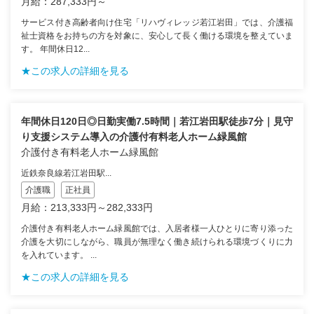
月給：287,333円～
サービス付き高齢者向け住宅「リハヴィレッジ若江岩田」では、介護福
祉士資格をお持ちの方を対象に、安心して長く働ける環境を整えていま
す。 年間休日12...
★この求人の詳細を見る
年間休日120日◎日勤実働7.5時間｜若江岩田駅徒歩7分｜見守
り支援システム導入の介護付有料老人ホーム緑風館
介護付き有料老人ホーム緑風館
近鉄奈良線若江岩田駅...
介護職
正社員
月給：213,333円～282,333円
介護付き有料老人ホーム緑風館では、入居者様一人ひとりに寄り添った
介護を大切にしながら、職員が無理なく働き続けられる環境づくりに力
を入れています。 ...
★この求人の詳細を見る