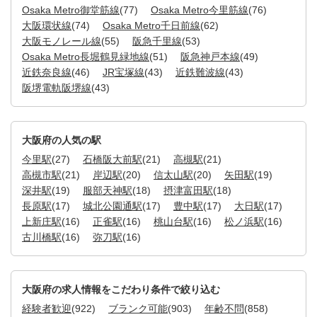
Osaka Metro御堂筋線
(77)
Osaka Metro今里筋線
(76)
大阪環状線
(74)
Osaka Metro千日前線
(62)
大阪モノレール線
(55)
阪急千里線
(53)
Osaka Metro長堀鶴見緑地線
(51)
阪急神戸本線
(49)
近鉄奈良線
(46)
JR宝塚線
(43)
近鉄難波線
(43)
阪堺電軌阪堺線
(43)
大阪府の人気の駅
今里駅
(27)
石橋阪大前駅
(21)
高槻駅
(21)
高槻市駅
(21)
岸辺駅
(20)
信太山駅
(20)
矢田駅
(19)
深井駅
(19)
服部天神駅
(18)
摂津富田駅
(18)
長原駅
(17)
城北公園通駅
(17)
豊中駅
(17)
大日駅
(17)
上新庄駅
(16)
正雀駅
(16)
桃山台駅
(16)
松ノ浜駅
(16)
古川橋駅
(16)
弥刀駅
(16)
大阪府の求人情報をこだわり条件で絞り込む
経験者歓迎
(922)
ブランク可能
(903)
年齢不問
(858)