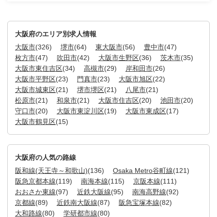
大阪府のエリア別求人情報
大阪市
(326)
堺市
(64)
東大阪市
(56)
豊中市
(47)
枚方市
(47)
吹田市
(42)
大阪市生野区
(36)
茨木市
(35)
大阪市東住吉区
(34)
高槻市
(29)
岸和田市
(26)
大阪市平野区
(23)
門真市
(23)
大阪市旭区
(22)
大阪市城東区
(21)
堺市堺区
(21)
八尾市
(21)
松原市
(21)
和泉市
(21)
大阪市住吉区
(20)
池田市
(20)
守口市
(20)
大阪市東淀川区
(19)
大阪市東成区
(17)
大阪市鶴見区
(15)
大阪府の人気の路線
阪和線(天王寺～和歌山)
(136)
Osaka Metro谷町線
(121)
阪急京都本線
(119)
南海本線
(115)
京阪本線
(111)
おおさか東線
(97)
近鉄大阪線
(95)
南海高野線
(92)
京都線
(89)
近鉄南大阪線
(87)
阪急宝塚本線
(82)
大和路線
(80)
学研都市線
(80)