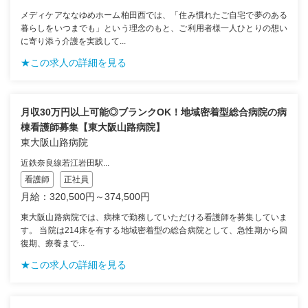
メディケアななゆめホーム柏田西では、「住み慣れたご自宅で夢のある
暮らしをいつまでも」という理念のもと、ご利用者様一人ひとりの想い
に寄り添う介護を実践して...
★この求人の詳細を見る
月収30万円以上可能◎ブランクOK！地域密着型総合病院の病
棟看護師募集【東大阪山路病院】
東大阪山路病院
近鉄奈良線若江岩田駅...
看護師
正社員
月給：320,500円～374,500円
東大阪山路病院では、病棟で勤務していただける看護師を募集していま
す。 当院は214床を有する地域密着型の総合病院として、急性期から回
復期、療養まで...
★この求人の詳細を見る