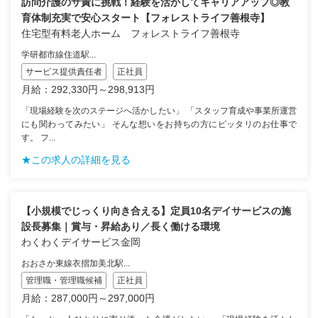
訪問介護のサ責に挑戦！経験を活かしてキャリアアップ◎教
育体制充実で安心スタート【フォレストライフ善根寺】
住宅型有料老人ホーム フォレストライフ善根寺
学研都市線住道駅...
サービス提供責任者
正社員
月給：292,330円～298,913円
「現場経験を次のステージへ活かしたい」 「スタッフ育成や事業所運営
にも関わってみたい」 そんな想いをお持ちの方にピッタリのお仕事で
す。 フ...
★この求人の詳細を見る
【小規模でじっくり向き合える】定員10名デイサービスの施
設長募集｜賞与・昇給あり／長く働ける環境
わくわくデイサービス金岡
おおさか東線衣摺加美北駅...
管理職・管理職候補
正社員
月給：287,000円～297,000円