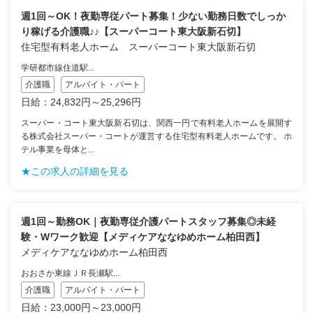
週1回～OK！夜勤専従パート募集！少ない勤務日数でしっか
り稼げる介護職♪♪【スーパーコート東大阪新石切】
住宅型有料老人ホーム スーパーコート東大阪新石切
学研都市線住道駅...
介護職
アルバイト・パート
日給：24,832円～25,296円
スーパー・コート東大阪新石切は、関西一円で有料老人ホームを展開す
る株式会社スーパー・コートが運営する住宅型有料老人ホームです。 ホ
テル事業を母体と...
★この求人の詳細を見る
週1回～勤務OK｜夜勤専従介護パートスタッフ募集◎未経
験・Wワーク歓迎【メディケアななゆめホーム柏田西】
メディケアななゆめホーム柏田西
おおさか東線ＪＲ長瀬駅...
介護職
アルバイト・パート
日給：23,000円～23,000円