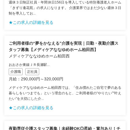
週休３日制正社員・年間休日156日を導入している特別養護老人ホーム
「きずり逢花苑」の求人になります。 介護業界ではまだ少ない週休３日
制を導入してお...
★この求人の詳細を見る
ご利用者様の“夢をかなえる”介護を実現｜日勤・夜勤介護ス
タッフ募集【メディケアななゆめホーム柏田西】
メディケアななゆめホーム柏田西
おおさか東線ＪＲ長瀬駅...
介護職
正社員
月給：290,000円～320,000円
メディケアななゆめホーム柏田西では、「住み慣れたご自宅で夢のある
暮らしをいつまでも」という理念のもと、ご利用者様の“やりたい”“叶え
たい”を大切にした介...
★この求人の詳細を見る
夜勤専従介護スタッフ募集｜未経験OK◎昇給・賞与あり！チ