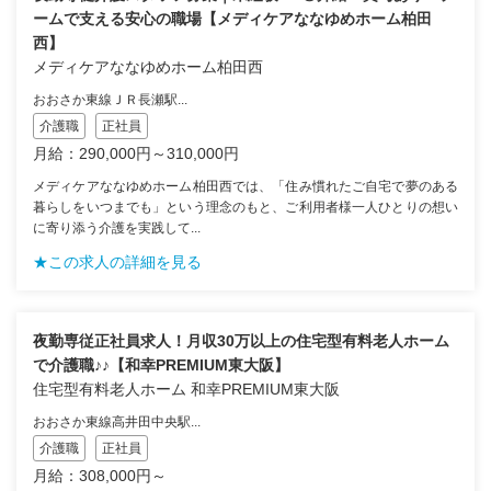
ームで支える安心の職場【メディケアななゆめホーム柏田
西】
メディケアななゆめホーム柏田西
おおさか東線ＪＲ長瀬駅...
介護職
正社員
月給：290,000円～310,000円
メディケアななゆめホーム柏田西では、「住み慣れたご自宅で夢のある
暮らしをいつまでも」という理念のもと、ご利用者様一人ひとりの想い
に寄り添う介護を実践して...
★この求人の詳細を見る
夜勤専従正社員求人！月収30万以上の住宅型有料老人ホーム
で介護職♪♪【和幸PREMIUM東大阪】
住宅型有料老人ホーム 和幸PREMIUM東大阪
おおさか東線高井田中央駅...
介護職
正社員
月給：308,000円～