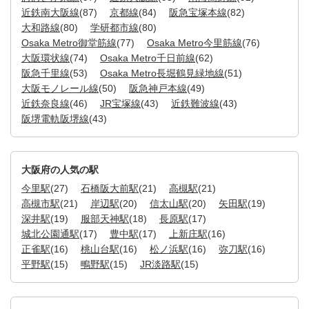
近鉄南大阪線
(87)
京都線
(84)
阪急宝塚本線
(82)
大和路線
(80)
学研都市線
(80)
Osaka Metro御堂筋線
(77)
Osaka Metro今里筋線
(76)
大阪環状線
(74)
Osaka Metro千日前線
(62)
阪急千里線
(53)
Osaka Metro長堀鶴見緑地線
(51)
大阪モノレール線
(50)
阪急神戸本線
(49)
近鉄奈良線
(46)
JR宝塚線
(43)
近鉄難波線
(43)
阪堺電軌阪堺線
(43)
大阪府の人気の駅
今里駅
(27)
石橋阪大前駅
(21)
高槻駅
(21)
高槻市駅
(21)
岸辺駅
(20)
信太山駅
(20)
矢田駅
(19)
深井駅
(19)
服部天神駅
(18)
長原駅
(17)
城北公園通駅
(17)
豊中駅
(17)
上新庄駅
(16)
正雀駅
(16)
桃山台駅
(16)
松ノ浜駅
(16)
弥刀駅
(16)
平野駅
(15)
鴫野駅
(15)
JR淡路駅
(15)