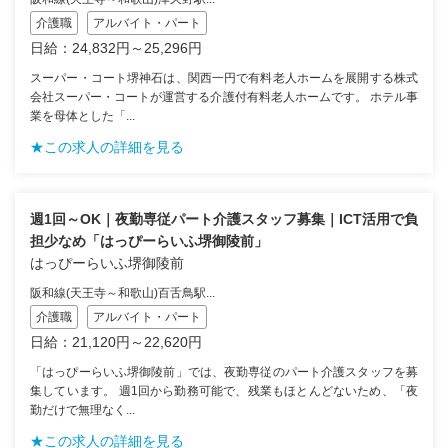
介護職
アルバイト・パート
日給：24,832円～25,296円
スーパー・コート堺神石は、関西一円で有料老人ホームを展開する株式
会社スーパー・コートが運営する介護付有料老人ホームです。 ホテル事
業を母体とした「...
★この求人の詳細を見る
週1回～OK｜夜勤専従パート介護スタッフ募集｜ICT活用で負
担少なめ「はっぴーらいふ堺御陵前」
はっぴーらいふ堺御陵前
阪和線(天王寺～和歌山)百舌鳥駅...
介護職
アルバイト・パート
日給：21,120円～22,620円
「はっぴーらいふ堺御陵前」では、夜勤専従のパート介護スタッフを募
集しています。 週1回から勤務可能で、残業もほとんどないため、「夜
勤だけで無理なく...
★この求人の詳細を見る