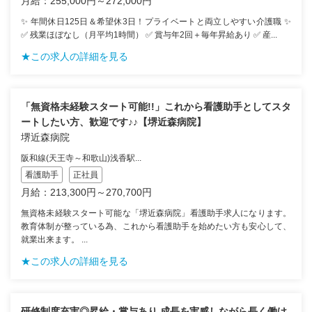
月給：255,000円～272,000円
✨ 年間休日125日＆希望休3日！プライベートと両立しやすい介護職 ✨
✅ 残業ほぼなし（月平均1時間） ✅ 賞与年2回＋毎年昇給あり ✅ 産...
★この求人の詳細を見る
「無資格未経験スタート可能!!」これから看護助手としてスタ
ートしたい方、歓迎です♪♪【堺近森病院】
堺近森病院
阪和線(天王寺～和歌山)浅香駅...
看護助手
正社員
月給：213,300円～270,700円
無資格未経験スタート可能な「堺近森病院」看護助手求人になります。
教育体制が整っている為、これから看護助手を始めたい方も安心して、
就業出来ます。 ...
★この求人の詳細を見る
研修制度充実◎昇給・賞与あり 成長を実感しながら長く働け