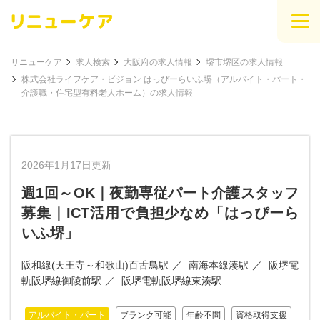
リニューケア
求人検索
大阪府の求人情報
堺市堺区の求人情報
株式会社ライフケア・ビジョン はっぴーらいふ堺（アルバイト・パート・
介護職・住宅型有料老人ホーム）の求人情報
2026年1月17日更新
週1回～OK｜夜勤専従パート介護スタッフ
募集｜ICT活用で負担少なめ「はっぴーら
いふ堺」
阪和線(天王寺～和歌山)百舌鳥駅
南海本線湊駅
阪堺電
軌阪堺線御陵前駅
阪堺電軌阪堺線東湊駅
アルバイト・パート
ブランク可能
年齢不問
資格取得支援