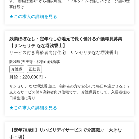
す。 勤務は週3日から相談可能。 「フルタイムは難しいけど、介護の仕
事は続け...
★この求人の詳細を見る
残業ほぼなし・定年なし◎地元で長く働ける介護職員募集
【サンセリテ なな堺浅香山】
サービス付き高齢者向け住宅 サンセリテなな堺浅香山
阪和線(天王寺～和歌山)浅香駅...
介護職
正社員
月給：220,000円～
サンセリテ なな堺浅香山は、高齢者の方が安心して毎日を過ごせるよう
支えるサービス付き高齢者向け住宅です。 介護職員として、入居者様の
日常生活に寄り...
★この求人の詳細を見る
【定年70歳!!】リハビリデイサービスで介護職♪♪「大きな
手・堺】