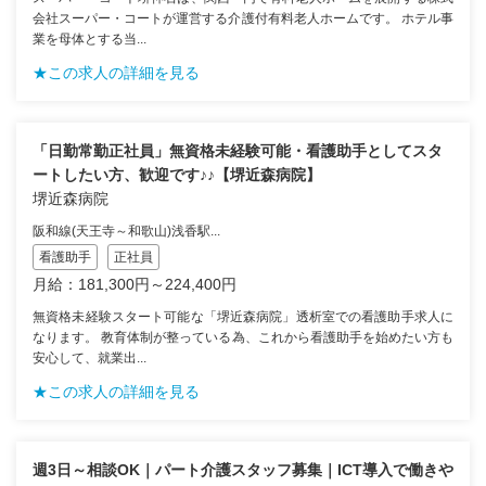
会社スーパー・コートが運営する介護付有料老人ホームです。 ホテル事
業を母体とする当...
★この求人の詳細を見る
「日勤常勤正社員」無資格未経験可能・看護助手としてスタ
ートしたい方、歓迎です♪♪【堺近森病院】
堺近森病院
阪和線(天王寺～和歌山)浅香駅...
看護助手
正社員
月給：181,300円～224,400円
無資格未経験スタート可能な「堺近森病院」透析室での看護助手求人に
なります。 教育体制が整っている為、これから看護助手を始めたい方も
安心して、就業出...
★この求人の詳細を見る
週3日～相談OK｜パート介護スタッフ募集｜ICT導入で働きや