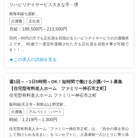
リハビリデイサービス大きな手・堺
南海本線七道駅...
介護職
正社員
月給：188,500円～213,500円
50代～60代の方でも正社員を目指せるリハビリデイサービスの介護職求
人です。 60歳で一度定年退職された方も正社員を目指す事が可能で
す！！ ...
★この求人の詳細を見る
週1回～・1日5時間～OK！短時間で働ける介護パート募集
【住宅型有料老人ホーム ファミリー神石市之町】
住宅型有料老人ホーム ファミリー神石市之町
阪和線(天王寺～和歌山)上野芝駅...
介護職
アルバイト・パート
時給：1,219円～1,300円
住宅型有料老人ホーム「ファミリー神石市之町」は、「自分の親を安心
して預けられる住まい」をコンセプトに、入居者様一人ひとりに寄り添