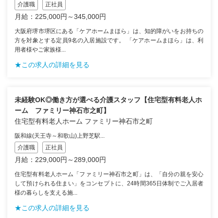
介護職
正社員
月給：225,000円～345,000円
大阪府堺市堺区にある「ケアホームまほら」は、知的障がいをお持ちの
方を対象とする定員9名の入居施設です。 「ケアホームまほら」は、利
用者様やご家族様...
★この求人の詳細を見る
未経験OK◎働き方が選べる介護スタッフ【住宅型有料老人ホ
ーム ファミリー神石市之町】
住宅型有料老人ホーム ファミリー神石市之町
阪和線(天王寺～和歌山)上野芝駅...
介護職
正社員
月給：229,000円～289,000円
住宅型有料老人ホーム「ファミリー神石市之町」は、「自分の親を安心
して預けられる住まい」をコンセプトに、24時間365日体制でご入居者
様の暮らしを支える施...
★この求人の詳細を見る