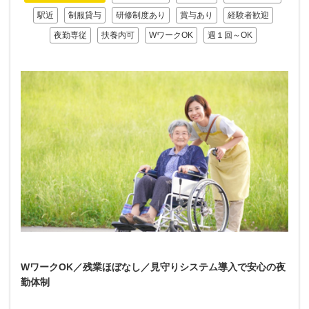
駅近
制服貸与
研修制度あり
賞与あり
経験者歓迎
夜勤専従
扶養内可
WワークOK
週１回～OK
WワークOK／残業ほぼなし／見守りシステム導入で安心の夜
勤体制