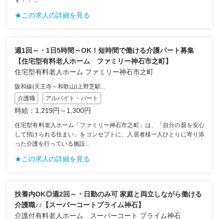
★この求人の詳細を見る
週1回～・1日5時間～OK！短時間で働ける介護パート募集
【住宅型有料老人ホーム ファミリー神石市之町】
住宅型有料老人ホーム ファミリー神石市之町
阪和線(天王寺～和歌山)上野芝駅...
介護職
アルバイト・パート
時給：1,219円～1,300円
住宅型有料老人ホーム「ファミリー神石市之町」は、「自分の親を安心
して預けられる住まい」をコンセプトに、入居者様一人ひとりに寄り添
った介護を行っている施設...
★この求人の詳細を見る
扶養内OK◎週2回～・日勤のみ可 家庭と両立しながら働ける
介護職♪♪【スーパーコートプライム神石】
介護付有料老人ホーム スーパーコート プライム神石