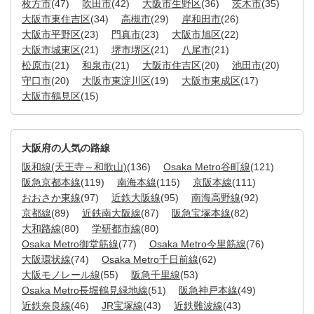
枚方市
(47)
吹田市
(42)
大阪市生野区
(36)
茨木市
(35)
大阪市東住吉区
(34)
高槻市
(29)
岸和田市
(26)
大阪市平野区
(23)
門真市
(23)
大阪市旭区
(22)
大阪市城東区
(21)
堺市堺区
(21)
八尾市
(21)
松原市
(21)
和泉市
(21)
大阪市住吉区
(20)
池田市
(20)
守口市
(20)
大阪市東淀川区
(19)
大阪市東成区
(17)
大阪市鶴見区
(15)
大阪府の人気の路線
阪和線(天王寺～和歌山)
(136)
Osaka Metro谷町線
(121)
阪急京都本線
(119)
南海本線
(115)
京阪本線
(111)
おおさか東線
(97)
近鉄大阪線
(95)
南海高野線
(92)
京都線
(89)
近鉄南大阪線
(87)
阪急宝塚本線
(82)
大和路線
(80)
学研都市線
(80)
Osaka Metro御堂筋線
(77)
Osaka Metro今里筋線
(76)
大阪環状線
(74)
Osaka Metro千日前線
(62)
大阪モノレール線
(55)
阪急千里線
(53)
Osaka Metro長堀鶴見緑地線
(51)
阪急神戸本線
(49)
近鉄奈良線
(46)
JR宝塚線
(43)
近鉄難波線
(43)