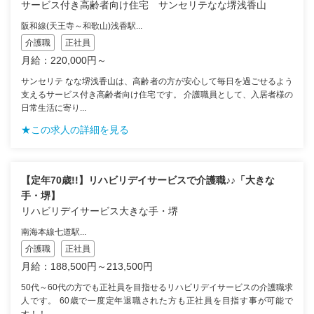
サービス付き高齢者向け住宅 サンセリテなな堺浅香山
阪和線(天王寺～和歌山)浅香駅...
介護職
正社員
月給：220,000円～
サンセリテ なな堺浅香山は、高齢者の方が安心して毎日を過ごせるよう
支えるサービス付き高齢者向け住宅です。 介護職員として、入居者様の
日常生活に寄り...
★この求人の詳細を見る
【定年70歳!!】リハビリデイサービスで介護職♪♪「大きな
手・堺】
リハビリデイサービス大きな手・堺
南海本線七道駅...
介護職
正社員
月給：188,500円～213,500円
50代～60代の方でも正社員を目指せるリハビリデイサービスの介護職求
人です。 60歳で一度定年退職された方も正社員を目指す事が可能で
す！！ ...