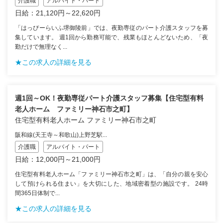
介護職
アルバイト・パート
日給：21,120円～22,620円
「はっぴーらいふ堺御陵前」では、夜勤専従のパート介護スタッフを募
集しています。 週1回から勤務可能で、残業もほとんどないため、「夜
勤だけで無理なく...
★この求人の詳細を見る
週1回～OK！夜勤専従パート介護スタッフ募集【住宅型有料
老人ホーム ファミリー神石市之町】
住宅型有料老人ホーム ファミリー神石市之町
阪和線(天王寺～和歌山)上野芝駅...
介護職
アルバイト・パート
日給：12,000円～21,000円
住宅型有料老人ホーム「ファミリー神石市之町」は、「自分の親を安心
して預けられる住まい」を大切にした、地域密着型の施設です。 24時
間365日体制で...
★この求人の詳細を見る