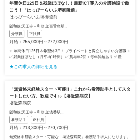
年間休日125日＆残業ほぼなし！最新ICT導入の介護施設で働
こう！「はっぴーらいふ堺御陵前」
はっぴーらいふ堺御陵前
阪和線(天王寺～和歌山)百舌鳥駅...
介護職
正社員
月給：255,000円～272,000円
✨ 年間休日125日＆希望休3日！プライベートと両立しやすい介護職 ✨
✅ 残業ほぼなし（月平均1時間） ✅ 賞与年2回＋毎年昇給あり ✅ 産...
★この求人の詳細を見る
「無資格未経験スタート可能!!」これから看護助手としてスタ
ートしたい方、歓迎です♪♪【堺近森病院】
堺近森病院
阪和線(天王寺～和歌山)浅香駅...
看護助手
正社員
月給：213,300円～270,700円
無資格未経験スタート可能な「堺近森病院」看護助手求人になります。