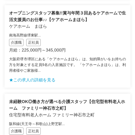
オープニングスタッフ募集!!賞与年間３回あるケアホームで生
活支援員のお仕事♪♪【ケアホームまほら】
ケアホーム まほら
南海高野線堺東駅...
介護職
正社員
月給：225,000円～345,000円
大阪府堺市堺区にある「ケアホームまほら」は、知的障がいをお持ちの
方を対象とする定員9名の入居施設です。 「ケアホームまほら」は、利
用者様やご家族様...
★この求人の詳細を見る
未経験OK◎働き方が選べる介護スタッフ【住宅型有料老人ホ
ーム ファミリー神石市之町】
住宅型有料老人ホーム ファミリー神石市之町
阪和線(天王寺～和歌山)上野芝駅...
介護職
正社員