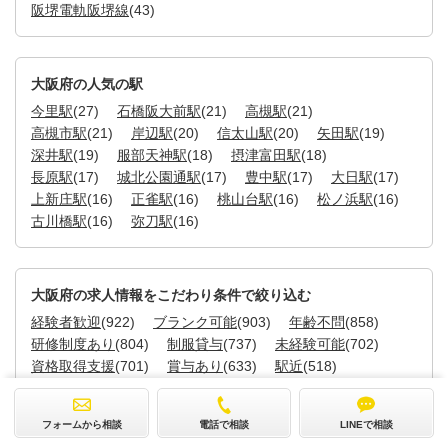
阪堺電軌阪堺線
(43)
大阪府の人気の駅
今里駅
(27)
石橋阪大前駅
(21)
高槻駅
(21)
高槻市駅
(21)
岸辺駅
(20)
信太山駅
(20)
矢田駅
(19)
深井駅
(19)
服部天神駅
(18)
摂津富田駅
(18)
長原駅
(17)
城北公園通駅
(17)
豊中駅
(17)
大日駅
(17)
上新庄駅
(16)
正雀駅
(16)
桃山台駅
(16)
松ノ浜駅
(16)
古川橋駅
(16)
弥刀駅
(16)
大阪府の求人情報をこだわり条件で絞り込む
経験者歓迎
(922)
ブランク可能
(903)
年齢不問
(858)
研修制度あり
(804)
制服貸与
(737)
未経験可能
(702)
資格取得支援
(701)
賞与あり
(633)
駅近
(518)
週休２日
(474)
車通勤可
(437)
扶養内可
(348)
WワークOK
(309)
退職金あり
(306)
有給休暇推奨
(269)
フォームから相談
電話で相談
LINEで相談
無資格可能
(210)
日勤常勤可能
(188)
夜勤専従
(183)