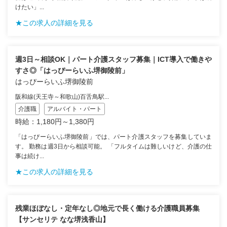
けたい」...
★この求人の詳細を見る
週3日～相談OK｜パート介護スタッフ募集｜ICT導入で働きや
すさ◎「はっぴーらいふ堺御陵前」
はっぴーらいふ堺御陵前
阪和線(天王寺～和歌山)百舌鳥駅...
介護職
アルバイト・パート
時給：1,180円～1,380円
「はっぴーらいふ堺御陵前」では、パート介護スタッフを募集していま
す。 勤務は週3日から相談可能。 「フルタイムは難しいけど、介護の仕
事は続け...
★この求人の詳細を見る
残業ほぼなし・定年なし◎地元で長く働ける介護職員募集
【サンセリテ なな堺浅香山】