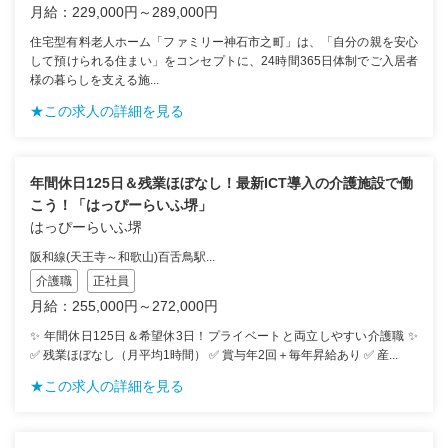
月給：229,000円～289,000円
住宅型有料老人ホーム「ファミリー神石市之町」は、「自分の親を安心
して預けられる住まい」をコンセプトに、24時間365日体制でご入居者
様の暮らしを支える施...
★この求人の詳細を見る
年間休日125日＆残業ほぼなし！最新ICT導入の介護施設で働
こう！「はっぴーらいふ堺」
はっぴーらいふ堺
阪和線(天王寺～和歌山)百舌鳥駅...
介護職
正社員
月給：255,000円～272,000円
✨ 年間休日125日＆希望休3日！プライベートと両立しやすい介護職 ✨
✅ 残業ほぼなし（月平均1時間） ✅ 賞与年2回＋毎年昇給あり ✅ 産...
★この求人の詳細を見る