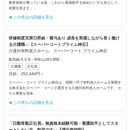
教育体制が整っている為、これから看護助手を始めたい方も安心して、
就業出来ます。 ...
★この求人の詳細を見る
研修制度充実◎昇給・賞与あり 成長を実感しながら長く働け
る介護職♪♪【スーパーコートプライム神石】
介護付有料老人ホーム スーパーコート プライム神石
阪和線(天王寺～和歌山)津久野駅...
介護職
正社員
月給：252,444円～
スーパー・コート プライム神石は、関西一円で有料老人ホームを展開す
る株式会社スーパー・コートが運営する介護付有料老人ホームです。 ホ
テル事業を母体...
★この求人の詳細を見る
「日勤常勤正社員」無資格未経験可能・看護助手としてスタ
ートしたい方、歓迎です♪♪【堺近森病院】