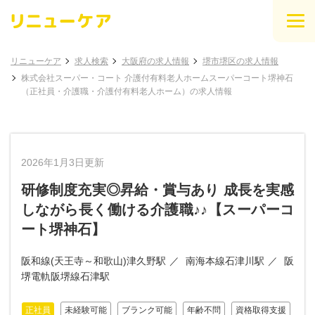
リニューケア
求人検索
大阪府の求人情報
堺市堺区の求人情報
株式会社スーパー・コート 介護付有料老人ホームスーパーコート堺神石
（正社員・介護職・介護付有料老人ホーム）の求人情報
2026年1月3日更新
研修制度充実◎昇給・賞与あり 成長を実感
しながら長く働ける介護職♪♪【スーパーコ
ート堺神石】
阪和線(天王寺～和歌山)津久野駅
南海本線石津川駅
阪
堺電軌阪堺線石津駅
正社員
未経験可能
ブランク可能
年齢不問
資格取得支援