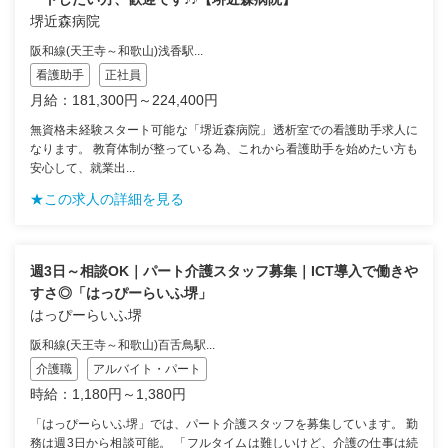
堺近森病院
阪和線(天王寺～和歌山)浅香駅...
看護助手
正社員
月給：181,300円～224,400円
無資格未経験スタート可能な「堺近森病院」透析室での看護助手求人に
なります。 教育体制が整っている為、これから看護助手を始めたい方も
安心して、就業出...
★この求人の詳細を見る
週3日～相談OK｜パート介護スタッフ募集｜ICT導入で働きや
すさ◎「はっぴーらいふ堺」
はっぴーらいふ堺
阪和線(天王寺～和歌山)百舌鳥駅...
介護職
アルバイト・パート
時給：1,180円～1,380円
「はっぴーらいふ堺」では、パート介護スタッフを募集しています。 勤
務は週3日から相談可能。 「フルタイムは難しいけど、介護の仕事は続