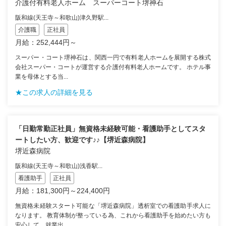
介護付有料老人ホーム スーパーコート堺神石
阪和線(天王寺～和歌山)津久野駅...
介護職
正社員
月給：252,444円～
スーパー・コート堺神石は、関西一円で有料老人ホームを展開する株式
会社スーパー・コートが運営する介護付有料老人ホームです。 ホテル事
業を母体とする当...
★この求人の詳細を見る
「日勤常勤正社員」無資格未経験可能・看護助手としてスタ
ートしたい方、歓迎です♪♪【堺近森病院】
堺近森病院
阪和線(天王寺～和歌山)浅香駅...
看護助手
正社員
月給：181,300円～224,400円
無資格未経験スタート可能な「堺近森病院」透析室での看護助手求人に
なります。 教育体制が整っている為、これから看護助手を始めたい方も
安心して、就業出...