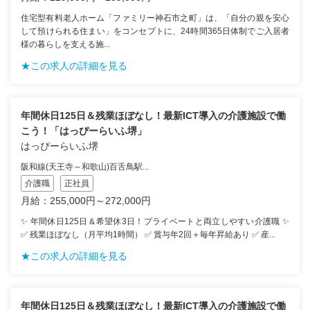
住宅型有料老人ホーム「ファミリー神石市之町」は、「自分の親を安心
して預けられる住まい」をコンセプトに、24時間365日体制でご入居者
様の暮らしを支える施...
★この求人の詳細を見る
年間休日125日＆残業ほぼなし！最新ICT導入の介護施設で働
こう！「はっぴーらいふ堺」
はっぴーらいふ堺
阪和線(天王寺～和歌山)百舌鳥駅...
介護職
正社員
月給：255,000円～272,000円
✨ 年間休日125日＆希望休3日！プライベートと両立しやすい介護職 ✨
✅ 残業ほぼなし（月平均1時間） ✅ 賞与年2回＋毎年昇給あり ✅ 産...
★この求人の詳細を見る
年間休日125日＆残業ほぼなし！最新ICT導入の介護施設で働