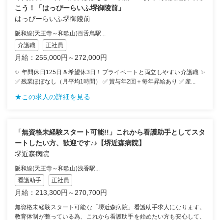
こう！「はっぴーらいふ堺御陵前」
はっぴーらいふ堺御陵前
阪和線(天王寺～和歌山)百舌鳥駅...
介護職
正社員
月給：255,000円～272,000円
✨ 年間休日125日＆希望休3日！プライベートと両立しやすい介護職 ✨
✅ 残業ほぼなし（月平均1時間） ✅ 賞与年2回＋毎年昇給あり ✅ 産...
★この求人の詳細を見る
「無資格未経験スタート可能!!」これから看護助手としてスタ
ートしたい方、歓迎です♪♪【堺近森病院】
堺近森病院
阪和線(天王寺～和歌山)浅香駅...
看護助手
正社員
月給：213,300円～270,700円
無資格未経験スタート可能な「堺近森病院」看護助手求人になります。
教育体制が整っている為、これから看護助手を始めたい方も安心して、