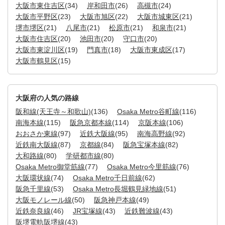
大阪市東住吉区
(34)
岸和田市
(26)
高槻市
(24)
大阪市平野区
(23)
大阪市旭区
(22)
大阪市城東区
(21)
堺市堺区
(21)
八尾市
(21)
松原市
(21)
和泉市
(21)
大阪市住吉区
(20)
池田市
(20)
守口市
(20)
大阪市東淀川区
(19)
門真市
(18)
大阪市東成区
(17)
大阪市鶴見区
(15)
大阪府の人気の路線
阪和線(天王寺～和歌山)
(136)
Osaka Metro谷町線
(116)
南海本線
(115)
阪急京都本線
(114)
京阪本線
(106)
おおさか東線
(97)
近鉄大阪線
(95)
南海高野線
(92)
近鉄南大阪線
(87)
京都線
(84)
阪急宝塚本線
(82)
大和路線
(80)
学研都市線
(80)
Osaka Metro御堂筋線
(77)
Osaka Metro今里筋線
(76)
大阪環状線
(74)
Osaka Metro千日前線
(62)
阪急千里線
(53)
Osaka Metro長堀鶴見緑地線
(51)
大阪モノレール線
(50)
阪急神戸本線
(49)
近鉄奈良線
(46)
JR宝塚線
(43)
近鉄難波線
(43)
阪堺電軌阪堺線
(43)