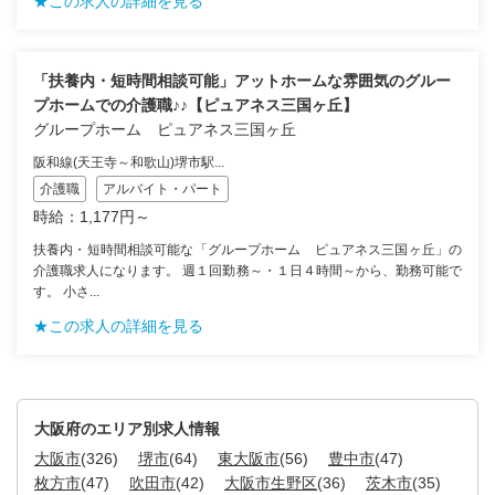
★この求人の詳細を見る
「扶養内・短時間相談可能」アットホームな雰囲気のグルー
プホームでの介護職♪♪【ピュアネス三国ヶ丘】
グループホーム ピュアネス三国ヶ丘
阪和線(天王寺～和歌山)堺市駅...
介護職
アルバイト・パート
時給：1,177円～
扶養内・短時間相談可能な「グループホーム ピュアネス三国ヶ丘」の
介護職求人になります。 週１回勤務～・１日４時間～から、勤務可能で
す。 小さ...
★この求人の詳細を見る
大阪府のエリア別求人情報
大阪市
(326)
堺市
(64)
東大阪市
(56)
豊中市
(47)
枚方市
(47)
吹田市
(42)
大阪市生野区
(36)
茨木市
(35)