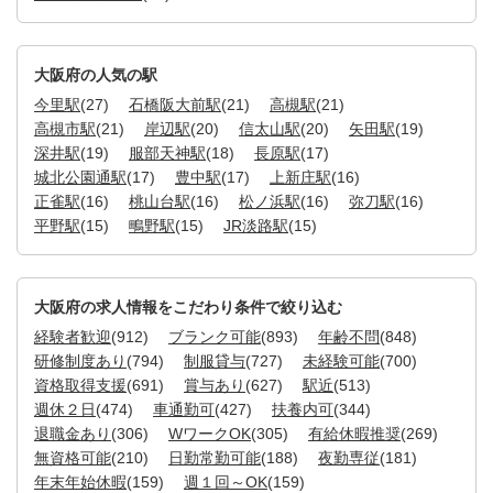
大阪府の人気の駅
今里駅
(27)
石橋阪大前駅
(21)
高槻駅
(21)
高槻市駅
(21)
岸辺駅
(20)
信太山駅
(20)
矢田駅
(19)
深井駅
(19)
服部天神駅
(18)
長原駅
(17)
城北公園通駅
(17)
豊中駅
(17)
上新庄駅
(16)
正雀駅
(16)
桃山台駅
(16)
松ノ浜駅
(16)
弥刀駅
(16)
平野駅
(15)
鴫野駅
(15)
JR淡路駅
(15)
大阪府の求人情報をこだわり条件で絞り込む
経験者歓迎
(912)
ブランク可能
(893)
年齢不問
(848)
研修制度あり
(794)
制服貸与
(727)
未経験可能
(700)
資格取得支援
(691)
賞与あり
(627)
駅近
(513)
週休２日
(474)
車通勤可
(427)
扶養内可
(344)
退職金あり
(306)
WワークOK
(305)
有給休暇推奨
(269)
無資格可能
(210)
日勤常勤可能
(188)
夜勤専従
(181)
年末年始休暇
(159)
週１回～OK
(159)