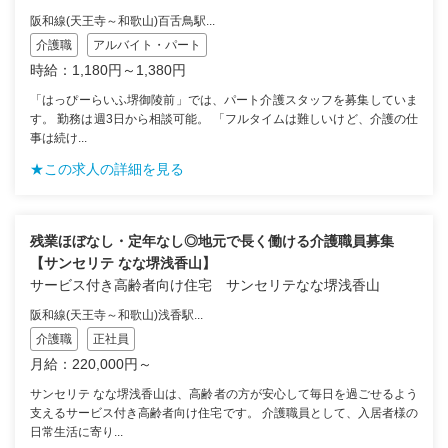
阪和線(天王寺～和歌山)百舌鳥駅...
介護職
アルバイト・パート
時給：1,180円～1,380円
「はっぴーらいふ堺御陵前」では、パート介護スタッフを募集していま
す。 勤務は週3日から相談可能。 「フルタイムは難しいけど、介護の仕
事は続け...
★この求人の詳細を見る
残業ほぼなし・定年なし◎地元で長く働ける介護職員募集
【サンセリテ なな堺浅香山】
サービス付き高齢者向け住宅 サンセリテなな堺浅香山
阪和線(天王寺～和歌山)浅香駅...
介護職
正社員
月給：220,000円～
サンセリテ なな堺浅香山は、高齢者の方が安心して毎日を過ごせるよう
支えるサービス付き高齢者向け住宅です。 介護職員として、入居者様の
日常生活に寄り...