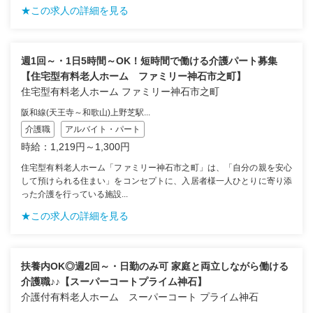
★この求人の詳細を見る
週1回～・1日5時間～OK！短時間で働ける介護パート募集
【住宅型有料老人ホーム ファミリー神石市之町】
住宅型有料老人ホーム ファミリー神石市之町
阪和線(天王寺～和歌山)上野芝駅...
介護職
アルバイト・パート
時給：1,219円～1,300円
住宅型有料老人ホーム「ファミリー神石市之町」は、「自分の親を安心
して預けられる住まい」をコンセプトに、入居者様一人ひとりに寄り添
った介護を行っている施設...
★この求人の詳細を見る
扶養内OK◎週2回～・日勤のみ可 家庭と両立しながら働ける
介護職♪♪【スーパーコートプライム神石】
介護付有料老人ホーム スーパーコート プライム神石