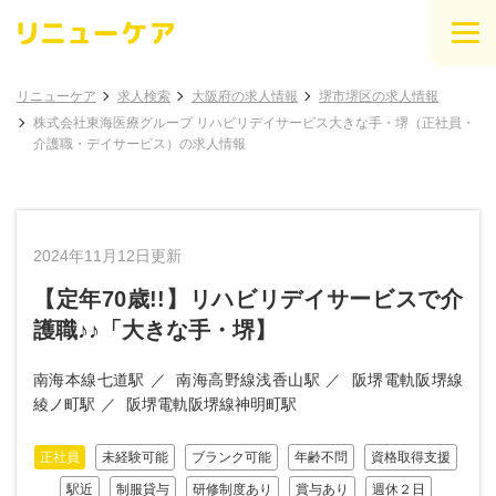
リニューケア
求人検索
大阪府の求人情報
堺市堺区の求人情報
株式会社東海医療グループ リハビリデイサービス大きな手・堺（正社員・
介護職・デイサービス）の求人情報
2024年11月12日更新
【定年70歳!!】リハビリデイサービスで介
護職♪♪「大きな手・堺】
南海本線七道駅
南海高野線浅香山駅
阪堺電軌阪堺線
綾ノ町駅
阪堺電軌阪堺線神明町駅
正社員
未経験可能
ブランク可能
年齢不問
資格取得支援
駅近
制服貸与
研修制度あり
賞与あり
週休２日