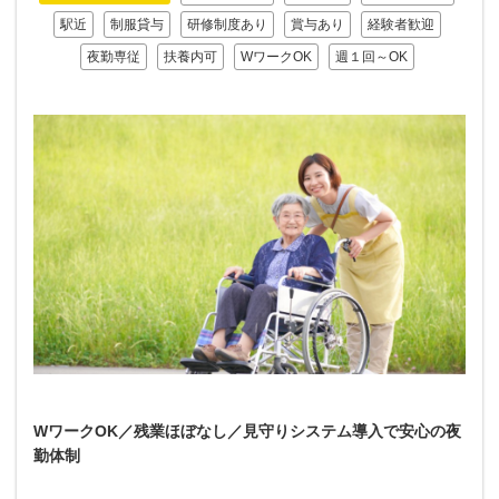
駅近
制服貸与
研修制度あり
賞与あり
経験者歓迎
夜勤専従
扶養内可
WワークOK
週１回～OK
WワークOK／残業ほぼなし／見守りシステム導入で安心の夜
勤体制