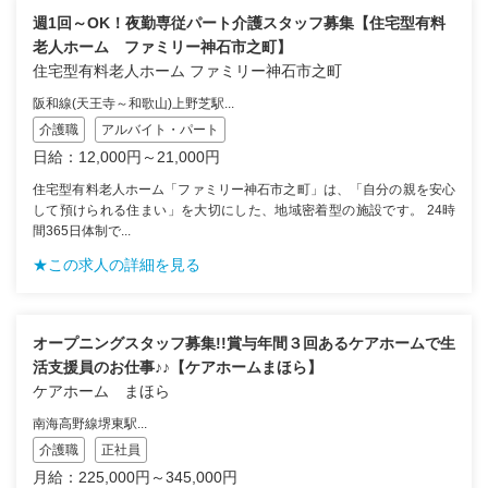
週1回～OK！夜勤専従パート介護スタッフ募集【住宅型有料
老人ホーム ファミリー神石市之町】
住宅型有料老人ホーム ファミリー神石市之町
阪和線(天王寺～和歌山)上野芝駅...
介護職
アルバイト・パート
日給：12,000円～21,000円
住宅型有料老人ホーム「ファミリー神石市之町」は、「自分の親を安心
して預けられる住まい」を大切にした、地域密着型の施設です。 24時
間365日体制で...
★この求人の詳細を見る
オープニングスタッフ募集!!賞与年間３回あるケアホームで生
活支援員のお仕事♪♪【ケアホームまほら】
ケアホーム まほら
南海高野線堺東駅...
介護職
正社員
月給：225,000円～345,000円