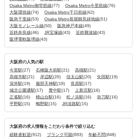
Osaka Metro御堂筋線
(77)
Osaka Metro今里筋線
(76)
大阪環状線
(74)
Osaka Metro千日前線
(62)
阪急千里線
(53)
Osaka Metro長堀鶴見緑地線
(51)
大阪モノレール線
(50)
阪急神戸本線
(49)
近鉄奈良線
(46)
JR宝塚線
(43)
近鉄難波線
(43)
阪堺電軌阪堺線
(43)
大阪府の人気の駅
今里駅
(27)
石橋阪大前駅
(21)
高槻駅
(21)
高槻市駅
(21)
岸辺駅
(20)
信太山駅
(20)
矢田駅
(19)
深井駅
(19)
服部天神駅
(18)
長原駅
(17)
城北公園通駅
(17)
豊中駅
(17)
上新庄駅
(16)
正雀駅
(16)
桃山台駅
(16)
松ノ浜駅
(16)
弥刀駅
(16)
平野駅
(15)
鴫野駅
(15)
JR淡路駅
(15)
大阪府の求人情報をこだわり条件で絞り込む
経験者歓迎
(912)
ブランク可能
(893)
年齢不問
(848)