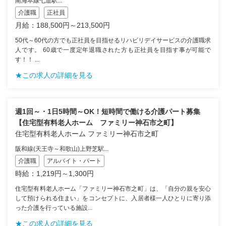
南海本線七道駅...
介護職
正社員
月給：188,500円～213,500円
50代～60代の方でも正社員を目指せるリハビリデイサービスの介護職求
人です。 60歳で一度定年退職された方も正社員を目指す事が可能で
す！！ ...
★この求人の詳細を見る
週1回～・1日5時間～OK！短時間で働ける介護パート募集
【住宅型有料老人ホーム ファミリー神石市之町】
住宅型有料老人ホーム ファミリー神石市之町
阪和線(天王寺～和歌山)上野芝駅...
介護職
アルバイト・パート
時給：1,219円～1,300円
住宅型有料老人ホーム「ファミリー神石市之町」は、「自分の親を安心
して預けられる住まい」をコンセプトに、入居者様一人ひとりに寄り添
った介護を行っている施設...
★この求人の詳細を見る