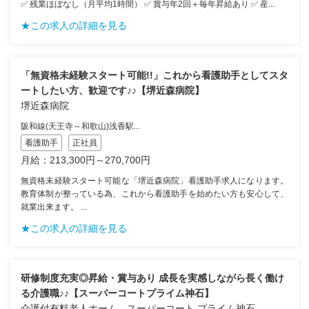
✅ 残業ほぼなし（月平均1時間） ✅ 賞与年2回＋毎年昇給あり ✅ 産...
★この求人の詳細を見る
「無資格未経験スタート可能!!」これから看護助手としてスタ
ートしたい方、歓迎です♪♪【堺近森病院】
堺近森病院
阪和線(天王寺～和歌山)浅香駅...
看護助手
正社員
月給：213,300円～270,700円
無資格未経験スタート可能な「堺近森病院」看護助手求人になります。
教育体制が整っている為、これから看護助手を始めたい方も安心して、
就業出来ます。 ...
★この求人の詳細を見る
研修制度充実◎昇給・賞与あり 成長を実感しながら長く働け
る介護職♪♪【スーパーコートプライム神石】
介護付有料老人ホーム スーパーコート プライム神石