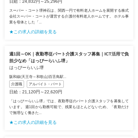
日給：24,832円～25,296円
スーパー・コート堺神石は、関西一円で有料老人ホームを展開する株式
会社スーパー・コートが運営する介護付有料老人ホームです。 ホテル事
業を母体とした「...
★この求人の詳細を見る
週1回～OK｜夜勤専従パート介護スタッフ募集｜ICT活用で負
担少なめ「はっぴーらいふ堺」
はっぴーらいふ堺
阪和線(天王寺～和歌山)百舌鳥駅...
介護職
アルバイト・パート
日給：21,120円～22,620円
「はっぴーらいふ堺」では、夜勤専従のパート介護スタッフを募集して
います。 週1回から勤務可能で、残業もほとんどないため、「夜勤だけ
で無理なく働きた...
★この求人の詳細を見る