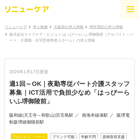
リニューケア
求人検索
大阪府の求人情報
堺市堺区の求人情報
株式会社ライフケア・ビジョン はっぴーらいふ堺御陵前（アルバイト・パ
ート・介護職・住宅型有料老人ホーム）の求人情報
2026年1月17日更新
週1回～OK｜夜勤専従パート介護スタッフ
募集｜ICT活用で負担少なめ「はっぴーら
いふ堺御陵前」
阪和線(天王寺～和歌山)百舌鳥駅
南海本線湊駅
阪堺電
軌阪堺線御陵前駅
アルバイト・パート
ブランク可能
年齢不問
資格取得支援