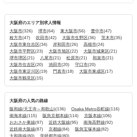
大阪府のエリア別求人情報
大阪市
(326)
堺市
(64)
東大阪市
(56)
豊中市
(47)
枚方市
(47)
吹田市
(42)
大阪市生野区
(36)
茨木市
(35)
大阪市東住吉区
(34)
岸和田市
(26)
高槻市
(24)
大阪市平野区
(23)
大阪市旭区
(22)
大阪市城東区
(21)
堺市堺区
(21)
八尾市
(21)
松原市
(21)
和泉市
(21)
大阪市住吉区
(20)
池田市
(20)
守口市
(20)
大阪市東淀川区
(19)
門真市
(18)
大阪市東成区
(17)
大阪市鶴見区
(15)
大阪府の人気の路線
阪和線(天王寺～和歌山)
(136)
Osaka Metro谷町線
(116)
南海本線
(115)
阪急京都本線
(114)
京阪本線
(106)
おおさか東線
(97)
近鉄大阪線
(95)
南海高野線
(92)
近鉄南大阪線
(87)
京都線
(84)
阪急宝塚本線
(82)
大和路線
(80)
学研都市線
(80)