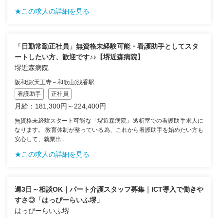
★この求人の詳細を見る
「日勤常勤正社員」無資格未経験可能・看護助手としてスタ
ートしたい方、歓迎です♪♪【堺近森病院】
堺近森病院
阪和線(天王寺～和歌山)浅香駅...
看護助手
正社員
月給：181,300円～224,400円
無資格未経験スタート可能な「堺近森病院」透析室での看護助手求人に
なります。 教育体制が整っている為、これから看護助手を始めたい方も
安心して、就業出...
★この求人の詳細を見る
週3日～相談OK｜パート介護スタッフ募集｜ICT導入で働きや
すさ◎「はっぴーらいふ堺」
はっぴーらいふ堺