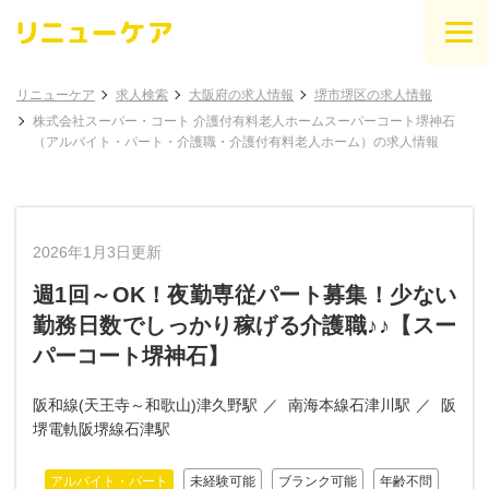
リニューケア
求人検索
大阪府の求人情報
堺市堺区の求人情報
株式会社スーパー・コート 介護付有料老人ホームスーパーコート堺神石
（アルバイト・パート・介護職・介護付有料老人ホーム）の求人情報
2026年1月3日更新
週1回～OK！夜勤専従パート募集！少ない
勤務日数でしっかり稼げる介護職♪♪【スー
パーコート堺神石】
阪和線(天王寺～和歌山)津久野駅
南海本線石津川駅
阪
堺電軌阪堺線石津駅
アルバイト・パート
未経験可能
ブランク可能
年齢不問