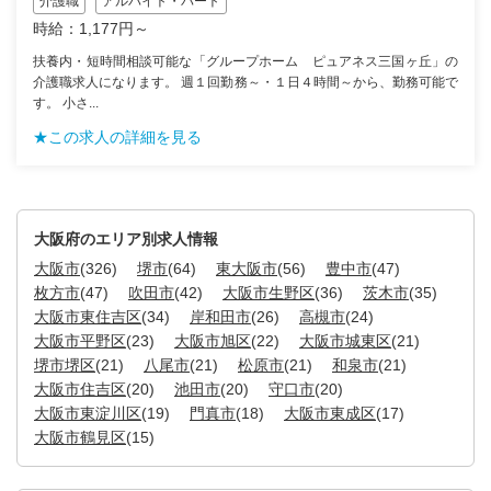
介護職
アルバイト・パート
時給：1,177円～
扶養内・短時間相談可能な「グループホーム ピュアネス三国ヶ丘」の
介護職求人になります。 週１回勤務～・１日４時間～から、勤務可能で
す。 小さ...
★この求人の詳細を見る
大阪府のエリア別求人情報
大阪市
(326)
堺市
(64)
東大阪市
(56)
豊中市
(47)
枚方市
(47)
吹田市
(42)
大阪市生野区
(36)
茨木市
(35)
大阪市東住吉区
(34)
岸和田市
(26)
高槻市
(24)
大阪市平野区
(23)
大阪市旭区
(22)
大阪市城東区
(21)
堺市堺区
(21)
八尾市
(21)
松原市
(21)
和泉市
(21)
大阪市住吉区
(20)
池田市
(20)
守口市
(20)
大阪市東淀川区
(19)
門真市
(18)
大阪市東成区
(17)
大阪市鶴見区
(15)