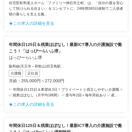
住宅型有料老人ホーム「ファミリー神石市之町」は、「自分の親を安心
して預けられる住まい」をコンセプトに、24時間365日体制でご入居者
様の暮らしを支える施...
★この求人の詳細を見る
年間休日125日＆残業ほぼなし！最新ICT導入の介護施設で働
こう！「はっぴーらいふ堺」
はっぴーらいふ堺
阪和線(天王寺～和歌山)百舌鳥駅...
介護職
正社員
月給：255,000円～272,000円
✨ 年間休日125日＆希望休3日！プライベートと両立しやすい介護職 ✨
✅ 残業ほぼなし（月平均1時間） ✅ 賞与年2回＋毎年昇給あり ✅ 産...
★この求人の詳細を見る
年間休日125日＆残業ほぼなし！最新ICT導入の介護施設で働
こう！「はっぴーらいふ堺御陵前」