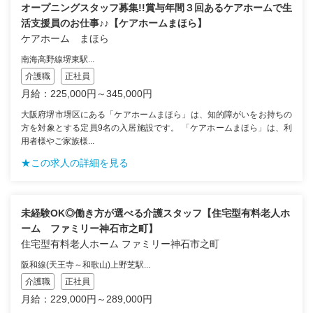
オープニングスタッフ募集!!賞与年間３回あるケアホームで生
活支援員のお仕事♪♪【ケアホームまほら】
ケアホーム まほら
南海高野線堺東駅...
介護職
正社員
月給：225,000円～345,000円
大阪府堺市堺区にある「ケアホームまほら」は、知的障がいをお持ちの
方を対象とする定員9名の入居施設です。 「ケアホームまほら」は、利
用者様やご家族様...
★この求人の詳細を見る
未経験OK◎働き方が選べる介護スタッフ【住宅型有料老人ホ
ーム ファミリー神石市之町】
住宅型有料老人ホーム ファミリー神石市之町
阪和線(天王寺～和歌山)上野芝駅...
介護職
正社員
月給：229,000円～289,000円