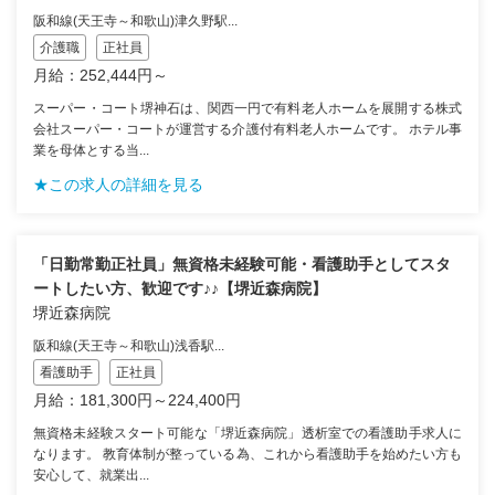
阪和線(天王寺～和歌山)津久野駅...
介護職
正社員
月給：252,444円～
スーパー・コート堺神石は、関西一円で有料老人ホームを展開する株式
会社スーパー・コートが運営する介護付有料老人ホームです。 ホテル事
業を母体とする当...
★この求人の詳細を見る
「日勤常勤正社員」無資格未経験可能・看護助手としてスタ
ートしたい方、歓迎です♪♪【堺近森病院】
堺近森病院
阪和線(天王寺～和歌山)浅香駅...
看護助手
正社員
月給：181,300円～224,400円
無資格未経験スタート可能な「堺近森病院」透析室での看護助手求人に
なります。 教育体制が整っている為、これから看護助手を始めたい方も
安心して、就業出...