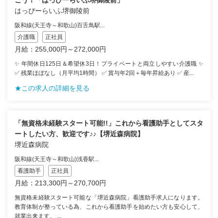
はっぴーらいふ堺御陵前
阪和線(天王寺～和歌山)百舌鳥駅...
介護職
正社員
月給：255,000円～272,000円
✨ 年間休日125日＆希望休3日！プライベートと両立しやすい介護職 ✨
✅ 残業ほぼなし（月平均1時間） ✅ 賞与年2回＋毎年昇給あり ✅ 産...
★この求人の詳細を見る
「無資格未経験スタート可能!!」これから看護助手としてスタ
ートしたい方、歓迎です♪♪【堺近森病院】
堺近森病院
阪和線(天王寺～和歌山)浅香駅...
看護助手
正社員
月給：213,300円～270,700円
無資格未経験スタート可能な「堺近森病院」看護助手求人になります。
教育体制が整っている為、これから看護助手を始めたい方も安心して、
就業出来ます。 ...