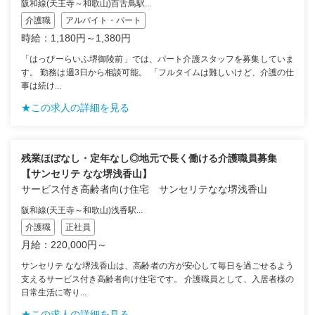
阪和線(天王寺～和歌山)百舌鳥駅...
介護職
アルバイト・パート
時給：1,180円～1,380円
「はっぴーらいふ堺御陵前」では、パート介護スタッフを募集していま
す。 勤務は週3日から相談可能。 「フルタイムは難しいけど、介護の仕
事は続け...
★この求人の詳細を見る
残業ほぼなし・定年なし◎地元で長く働ける介護職員募集
【サンセリテ なな堺浅香山】
サービス付き高齢者向け住宅 サンセリテなな堺浅香山
阪和線(天王寺～和歌山)浅香駅...
介護職
正社員
月給：220,000円～
サンセリテ なな堺浅香山は、高齢者の方が安心して毎日を過ごせるよう
支えるサービス付き高齢者向け住宅です。 介護職員として、入居者様の
日常生活に寄り...
★この求人の詳細を見る