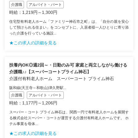
介護職
アルバイト・パート
時給：1,219円～1,300円
住宅型有料老人ホーム「ファミリー神石市之町」は、「自分の親を安心
して預けられる住まい」をコンセプトに、入居者様一人ひとりに寄り添
った介護を行っている施設...
★この求人の詳細を見る
扶養内OK◎週2回～・日勤のみ可 家庭と両立しながら働ける
介護職♪♪【スーパーコートプライム神石】
介護付有料老人ホーム スーパーコート プライム神石
阪和線(天王寺～和歌山)津久野駅...
介護職
アルバイト・パート
時給：1,177円～1,206円
スーパー・コート プライム神石は、関西一円で有料老人ホームを展開す
る株式会社スーパー・コートが運営する介護付有料老人ホームです。 ホ
テル事業を母体...
★この求人の詳細を見る