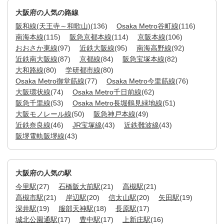
大阪府の人気の路線
阪和線(天王寺～和歌山)
(136)
Osaka Metro谷町線
(116)
南海本線
(115)
阪急京都本線
(114)
京阪本線
(106)
おおさか東線
(97)
近鉄大阪線
(95)
南海高野線
(92)
近鉄南大阪線
(87)
京都線
(84)
阪急宝塚本線
(82)
大和路線
(80)
学研都市線
(80)
Osaka Metro御堂筋線
(77)
Osaka Metro今里筋線
(76)
大阪環状線
(74)
Osaka Metro千日前線
(62)
阪急千里線
(53)
Osaka Metro長堀鶴見緑地線
(51)
大阪モノレール線
(50)
阪急神戸本線
(49)
近鉄奈良線
(46)
JR宝塚線
(43)
近鉄難波線
(43)
阪堺電軌阪堺線
(43)
大阪府の人気の駅
今里駅
(27)
石橋阪大前駅
(21)
高槻駅
(21)
高槻市駅
(21)
岸辺駅
(20)
信太山駅
(20)
矢田駅
(19)
深井駅
(19)
服部天神駅
(18)
長原駅
(17)
城北公園通駅
(17)
豊中駅
(17)
上新庄駅
(16)