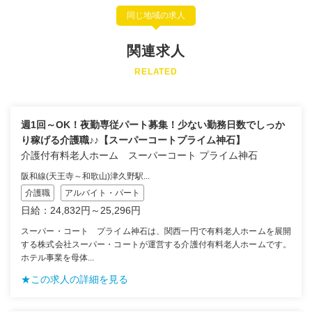
同じ地域の求人
関連求人
RELATED
週1回～OK！夜勤専従パート募集！少ない勤務日数でしっか
り稼げる介護職♪♪【スーパーコートプライム神石】
介護付有料老人ホーム スーパーコート プライム神石
阪和線(天王寺～和歌山)津久野駅...
介護職
アルバイト・パート
日給：24,832円～25,296円
スーパー・コート プライム神石は、関西一円で有料老人ホームを展開
する株式会社スーパー・コートが運営する介護付有料老人ホームです。
ホテル事業を母体...
★この求人の詳細を見る