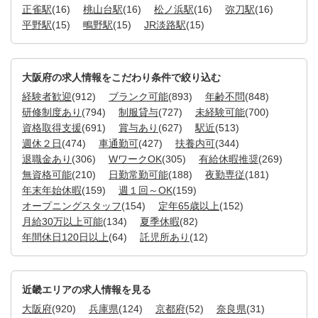
正雀駅
(16)
桃山台駅
(16)
松ノ浜駅
(16)
弥刀駅
(16)
平野駅
(15)
鴫野駅
(15)
JR淡路駅
(15)
大阪府の求人情報をこだわり条件で絞り込む
経験者歓迎
(912)
ブランク可能
(893)
年齢不問
(848)
研修制度あり
(794)
制服貸与
(727)
未経験可能
(700)
資格取得支援
(691)
賞与あり
(627)
駅近
(513)
週休２日
(474)
車通勤可
(427)
扶養内可
(344)
退職金あり
(306)
WワークOK
(305)
有給休暇推奨
(269)
無資格可能
(210)
日勤常勤可能
(188)
夜勤専従
(181)
年末年始休暇
(159)
週１回～OK
(159)
オープニングスタッフ
(154)
定年65歳以上
(152)
月給30万以上可能
(134)
夏季休暇
(82)
年間休日120日以上
(64)
託児所あり
(12)
近畿エリアの求人情報を見る
大阪府
(920)
兵庫県
(124)
京都府
(52)
奈良県
(31)