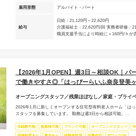
雇用形態
アルバイト・パート
日給：21,120円～22,620円
給与
介護福祉士：22,620円/回 実務者研修：21
職員支援手当により時給に＋160円/ｈが含
【2026年1月OPEN】週3日～相談OK｜
で働きやすさ◎「はっぴーらいふ奈良登美
オープニングスタッフ／残業ほぼなし／家庭・プライ
2026年1月に新しくオープンする住宅型有料老人ホーム「は
スタッフを募集しています。 勤務は週3日から相談可能。...
未経験可能
無資格可能
ブランク可能
オープニングスタッフ
研修制度あり
賞与あり
経験者歓迎
扶養内可
WワークOK