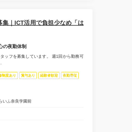
集｜ICT活用で負担少なめ「は
心の夜勤体制
タッフを募集しています。 週1回から勤務可
.
修制度あり
賞与あり
経験者歓迎
夜勤専従
らいふ奈良学園前