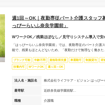
週1回～OK｜夜勤専従パート介護スタッフ募
っぴーらいふ奈良学園前」
WワークOK／残業ほぼなし／見守りシステム導入で安
「はっぴーらいふ奈良学園前」では、夜勤専従のパート介護ス
能で、残業もほとんどないため、「夜勤だけで無理なく働きた..
ブランク可能
年齢不問
資格取得支援
車通勤可
制服貸与
研
扶養内可
WワークOK
週１回～OK
法人名・施設名
株式会社ライフケア・ビジョン はっぴー
最寄駅
近鉄奈良線学園前駅...
職種
介護職