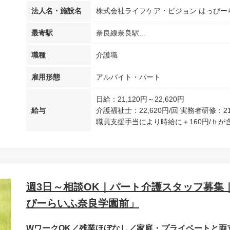
法人名・施設名
株式会社ライフケア・ビジョン はっぴー
最寄駅
奈良線奈良駅...
職種
介護職
雇用形態
アルバイト・パート
日給：21,120円～22,620円
給与
介護福祉士：22,620円/回 実務者研修：21
職員支援手当により時給に＋160円/ｈが含
週3日～相談OK｜パート介護スタッフ募集｜
ぴーらいふ奈良学園前」
WワークOK／残業ほぼなし／家庭・プライベートと両