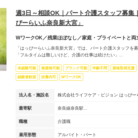
週3日～相談OK｜パート介護スタッフ募集｜
ぴーらいふ奈良新大宮」
WワークOK／残業ほぼなし／家庭・プライベートと両
「はっぴーらいふ奈良新大宮」では、パート介護スタッフを募
「フルタイムは難しいけど、介護の仕事は続けたい」...
未経験可能
無資格可能
ブランク可能
年齢不問
資格取得支援
経験者歓迎
扶養内可
WワークOK
法人名・施設名
株式会社ライフケア・ビジョン はっぴー
最寄駅
奈良線奈良駅...
職種
介護職
雇用形態
アルバイト・パート