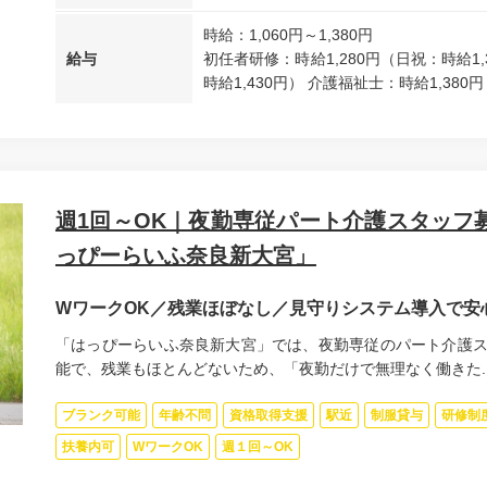
時給：1,060円～1,380円
給与
初任者研修：時給1,280円（日祝：時給1,
時給1,430円） 介護福祉士：時給1,380円
週1回～OK｜夜勤専従パート介護スタッフ募
っぴーらいふ奈良新大宮」
WワークOK／残業ほぼなし／見守りシステム導入で安
「はっぴーらいふ奈良新大宮」では、夜勤専従のパート介護ス
能で、残業もほとんどないため、「夜勤だけで無理なく働きた..
ブランク可能
年齢不問
資格取得支援
駅近
制服貸与
研修制
扶養内可
WワークOK
週１回～OK