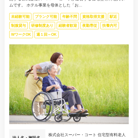
ムです。 ホテル事業を母体とした「お...
未経験可能
ブランク可能
年齢不問
資格取得支援
駅近
制服貸与
研修制度あり
経験者歓迎
夜勤専従
扶養内可
WワークOK
週１回～OK
株式会社スーパー・コート 住宅型有料老人
法人名・施設名