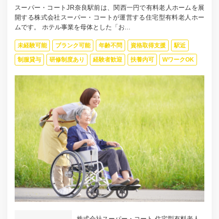
スーパー・コートJR奈良駅前は、関西一円で有料老人ホームを展
開する株式会社スーパー・コートが運営する住宅型有料老人ホー
ムです。 ホテル事業を母体とした「お...
未経験可能
ブランク可能
年齢不問
資格取得支援
駅近
制服貸与
研修制度あり
経験者歓迎
扶養内可
WワークOK
株式会社スーパー・コート 住宅型有料老人