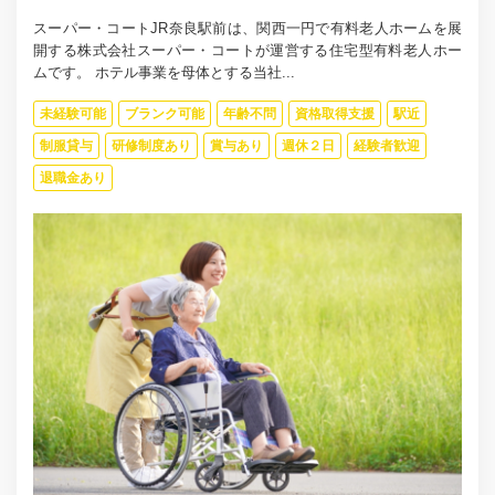
スーパー・コートJR奈良駅前は、関西一円で有料老人ホームを展
開する株式会社スーパー・コートが運営する住宅型有料老人ホー
ムです。 ホテル事業を母体とする当社...
未経験可能
ブランク可能
年齢不問
資格取得支援
駅近
制服貸与
研修制度あり
賞与あり
週休２日
経験者歓迎
退職金あり