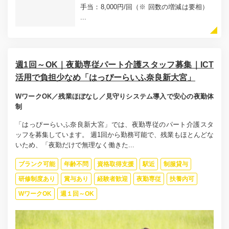
手当：8,000円/回（※ 回数の増減は要相）
...
週1回～OK｜夜勤専従パート介護スタッフ募集｜ICT
活用で負担少なめ「はっぴーらいふ奈良新大宮」
WワークOK／残業ほぼなし／見守りシステム導入で安心の夜勤体
制
「はっぴーらいふ奈良新大宮」では、夜勤専従のパート介護スタ
ッフを募集しています。 週1回から勤務可能で、残業もほとんどな
いため、「夜勤だけで無理なく働きた...
ブランク可能
年齢不問
資格取得支援
駅近
制服貸与
研修制度あり
賞与あり
経験者歓迎
夜勤専従
扶養内可
WワークOK
週１回～OK