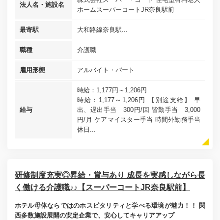
法人名・施設名
ホームスーパーコートJR奈良駅前
最寄駅
大和路線奈良駅...
職種
介護職
雇用形態
アルバイト・パート
時給：1,177円～1,206円
時給：1,177～1,206円 【別途支給】 早
給与
出、遅出手当 300円/回 皆勤手当 3,000
円/月 ケアマイスター手当 時間外勤務手当
休日...
研修制度充実◎昇給・賞与あり 成長を実感しながら長
く働ける介護職♪♪【スーパーコートJR奈良駅前】
ホテル母体ならではのホスピタリティと学べる環境が魅力！！ 関
西多数施設展開の安定企業で、安心してキャリアアップ