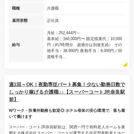
職種
介護職
雇用形態
正社員
月給：252,444円～
基本給：160,000円〜 固定残業代：10,000
給与
円（約7時間分、超過分は別途支給） その
他手当：38,900円 夜勤手当：8,000円／回
資格手当...
週1回～OK！夜勤専従パート募集！少ない勤務日数で
しっかり稼げる介護職♪♪【スーパーコートJR奈良駅
前】
Wワーク・扶養外勤務も歓迎◎ ホテル母体の安心環境で、落ち着
いて働けます
スーパー・コートJR奈良駅前は、関西一円で有料老人ホームを展
開する株式会社スーパー・コートが運営する住宅型有料老人ホー