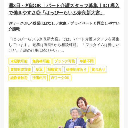
週3日～相談OK｜パート介護スタッフ募集｜ICT導入
で働きやすさ◎「はっぴーらいふ奈良新大宮」
WワークOK／残業ほぼなし／家庭・プライベートと両立しやすい
介護職
「はっぴーらいふ奈良新大宮」では、パート介護スタッフを募集
しています。 勤務は週3日から相談可能。 「フルタイムは難しい
けど、介護の仕事は続けたい」...
未経験可能
無資格可能
ブランク可能
年齢不問
資格取得支援
駅近
制服貸与
研修制度あり
賞与あり
経験者歓迎
扶養内可
WワークOK