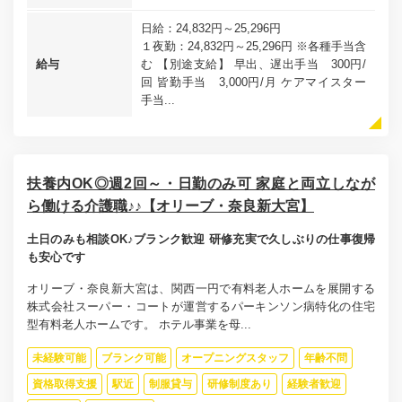
日給：24,832円～25,296円
１夜勤：24,832円～25,296円 ※各種手当含
給与
む 【別途支給】 早出、遅出手当 300円/
回 皆勤手当 3,000円/月 ケアマイスター
手当...
扶養内OK◎週2回～・日勤のみ可 家庭と両立しなが
ら働ける介護職♪♪【オリーブ・奈良新大宮】
土日のみも相談OK♪ブランク歓迎 研修充実で久しぶりの仕事復帰
も安心です
オリーブ・奈良新大宮は、関西一円で有料老人ホームを展開する
株式会社スーパー・コートが運営するパーキンソン病特化の住宅
型有料老人ホームです。 ホテル事業を母...
未経験可能
ブランク可能
オープニングスタッフ
年齢不問
資格取得支援
駅近
制服貸与
研修制度あり
経験者歓迎