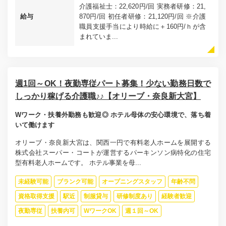
介護福祉士：22,620円/回 実務者研修：21,
給与
870円/回 初任者研修：21,120円/回 ※介護
職員支援手当により時給に＋160円/ｈが含
まれていま...
週1回～OK！夜勤専従パート募集！少ない勤務日数で
しっかり稼げる介護職♪♪【オリーブ・奈良新大宮】
Wワーク・扶養外勤務も歓迎◎ ホテル母体の安心環境で、落ち着
いて働けます
オリーブ・奈良新大宮は、関西一円で有料老人ホームを展開する
株式会社スーパー・コートが運営するパーキンソン病特化の住宅
型有料老人ホームです。 ホテル事業を母...
未経験可能
ブランク可能
オープニングスタッフ
年齢不問
資格取得支援
駅近
制服貸与
研修制度あり
経験者歓迎
夜勤専従
扶養内可
WワークOK
週１回～OK