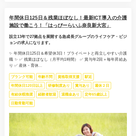
年間休日125日＆残業ほぼなし！最新ICT導入の介護
施設で働こう！「はっぴーらいふ奈良新大宮」
設立13年で27拠点を展開する急成長グループのライフケア・ビジ
ョンの求人になります。
✨ 年間休日125日＆希望休3日！プライベートと両立しやすい介護
職 ✨ ✅ 残業ほぼなし（月平均1時間） ✅ 賞与年2回＋毎年昇給あ
り ✅ 産休・育休...
ブランク可能
年齢不問
資格取得支援
駅近
年間休日120日以上
研修制度あり
賞与あり
週休２日
有給休暇推奨
経験者歓迎
退職金あり
定年65歳以上
日勤常勤可能