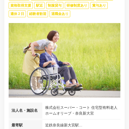
資格取得支援
駅近
制服貸与
研修制度あり
賞与あり
週休２日
経験者歓迎
退職金あり
株式会社スーパー・コート 住宅型有料老人
法人名・施設名
ホームオリーブ・奈良新大宮
最寄駅
近鉄奈良線新大宮駅...