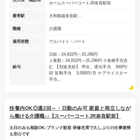
ホームスーパーコートJR奈良駅前
最寄駅
大和路線奈良駅...
職種
介護職
雇用形態
アルバイト・パート
日給：24,832円～25,296円
１夜勤：24,832円～25,296円 ※各種手当含
給与
む 【別途支給】 早出、遅出手当 300円/
回 皆勤手当 3,000円/月 ケアマイスター
手当...
扶養内OK◎週2回～・日勤のみ可 家庭と両立しなが
ら働ける介護職♪♪【スーパーコートJR奈良駅前】
土日のみも相談OK♪ブランク歓迎 研修充実で久しぶりの仕事復帰
も安心です