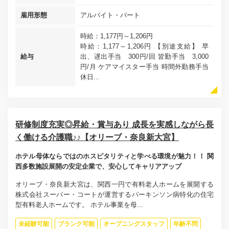
雇用形態
アルバイト・パート
時給：1,177円～1,206円
時給：1,177～1,206円 【別途支給】 早
給与
出、遅出手当 300円/回 皆勤手当 3,000
円/月 ケアマイスター手当 時間外勤務手当
休日...
研修制度充実◎昇給・賞与あり 成長を実感しながら長
く働ける介護職♪♪【オリーブ・奈良新大宮】
ホテル母体ならではのホスピタリティと学べる環境が魅力！！ 関
西多数施設展開の安定企業で、安心してキャリアアップ
オリーブ・奈良新大宮は、関西一円で有料老人ホームを展開する
株式会社スーパー・コートが運営するパーキンソン病特化の住宅
型有料老人ホームです。 ホテル事業を母...
未経験可能
ブランク可能
オープニングスタッフ
年齢不問