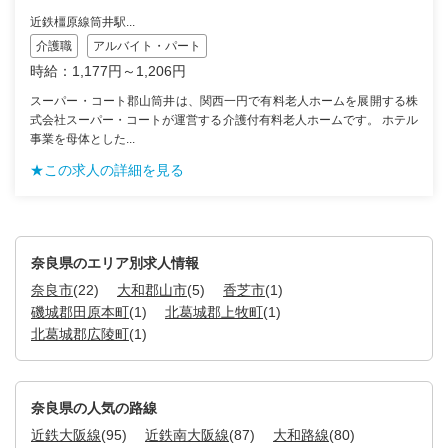
近鉄橿原線筒井駅...
介護職
アルバイト・パート
時給：1,177円～1,206円
スーパー・コート郡山筒井は、関西一円で有料老人ホームを展開する株
式会社スーパー・コートが運営する介護付有料老人ホームです。 ホテル
事業を母体とした...
★この求人の詳細を見る
奈良県のエリア別求人情報
奈良市
(22)
大和郡山市
(5)
香芝市
(1)
磯城郡田原本町
(1)
北葛城郡上牧町
(1)
北葛城郡広陵町
(1)
奈良県の人気の路線
近鉄大阪線
(95)
近鉄南大阪線
(87)
大和路線
(80)