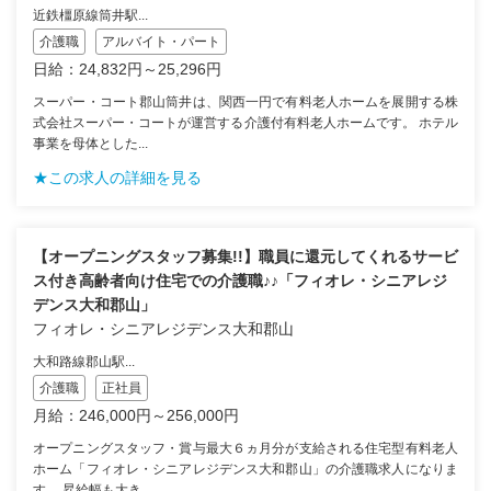
近鉄橿原線筒井駅...
介護職
アルバイト・パート
日給：24,832円～25,296円
スーパー・コート郡山筒井は、関西一円で有料老人ホームを展開する株
式会社スーパー・コートが運営する介護付有料老人ホームです。 ホテル
事業を母体とした...
★この求人の詳細を見る
【オープニングスタッフ募集!!】職員に還元してくれるサービ
ス付き高齢者向け住宅での介護職♪♪「フィオレ・シニアレジ
デンス大和郡山」
フィオレ・シニアレジデンス大和郡山
大和路線郡山駅...
介護職
正社員
月給：246,000円～256,000円
オープニングスタッフ・賞与最大６ヵ月分が支給される住宅型有料老人
ホーム「フィオレ・シニアレジデンス大和郡山」の介護職求人になりま
す。 昇給幅も大き...