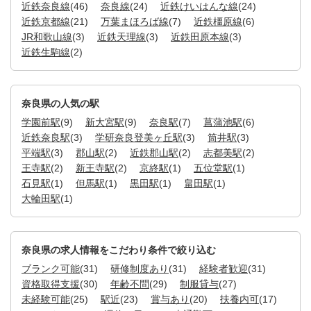
近鉄奈良線
(46)
奈良線
(24)
近鉄けいはんな線
(24)
近鉄京都線
(21)
万葉まほろば線
(7)
近鉄橿原線
(6)
JR和歌山線
(3)
近鉄天理線
(3)
近鉄田原本線
(3)
近鉄生駒線
(2)
奈良県の人気の駅
学園前駅
(9)
新大宮駅
(9)
奈良駅
(7)
菖蒲池駅
(6)
近鉄奈良駅
(3)
学研奈良登美ヶ丘駅
(3)
筒井駅
(3)
平端駅
(3)
郡山駅
(2)
近鉄郡山駅
(2)
志都美駅
(2)
王寺駅
(2)
新王寺駅
(2)
京終駅
(1)
五位堂駅
(1)
石見駅
(1)
但馬駅
(1)
黒田駅
(1)
畠田駅
(1)
大輪田駅
(1)
奈良県の求人情報をこだわり条件で絞り込む
ブランク可能
(31)
研修制度あり
(31)
経験者歓迎
(31)
資格取得支援
(30)
年齢不問
(29)
制服貸与
(27)
未経験可能
(25)
駅近
(23)
賞与あり
(20)
扶養内可
(17)