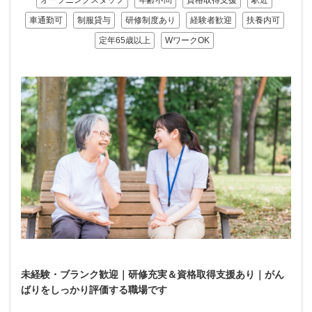
オープニングスタッフ
年齢不問
資格取得支援
駅近
車通勤可
制服貸与
研修制度あり
経験者歓迎
扶養内可
定年65歳以上
WワークOK
未経験・ブランク歓迎｜研修充実＆資格取得支援あり｜がん
ばりをしっかり評価する職場です