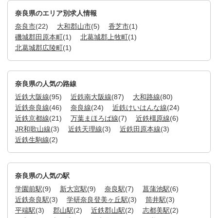
奈良県のエリア別求人情報
奈良市
(22)
大和郡山市
(5)
香芝市
(1)
磯城郡田原本町
(1)
北葛城郡上牧町
(1)
北葛城郡広陵町
(1)
奈良県の人気の路線
近鉄大阪線
(95)
近鉄南大阪線
(87)
大和路線
(80)
近鉄奈良線
(46)
奈良線
(24)
近鉄けいはんな線
(24)
近鉄京都線
(21)
万葉まほろば線
(7)
近鉄橿原線
(6)
JR和歌山線
(3)
近鉄天理線
(3)
近鉄田原本線
(3)
近鉄生駒線
(2)
奈良県の人気の駅
学園前駅
(9)
新大宮駅
(9)
奈良駅
(7)
菖蒲池駅
(6)
近鉄奈良駅
(3)
学研奈良登美ヶ丘駅
(3)
筒井駅
(3)
平端駅
(3)
郡山駅
(2)
近鉄郡山駅
(2)
志都美駅
(2)