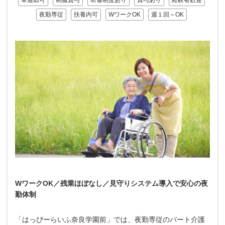
車通勤可
制服貸与
研修制度あり
賞与あり
経験者歓迎
夜勤専従
扶養内可
WワークOK
週１回～OK
WワークOK／残業ほぼなし／見守りシステム導入で安心の夜
勤体制
「はっぴーらいふ奈良学園前」では、夜勤専従のパート介護