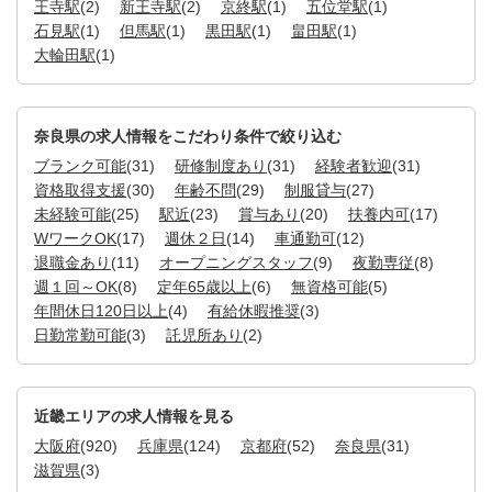
王寺駅
(2)
新王寺駅
(2)
京終駅
(1)
五位堂駅
(1)
石見駅
(1)
但馬駅
(1)
黒田駅
(1)
畠田駅
(1)
大輪田駅
(1)
奈良県の求人情報をこだわり条件で絞り込む
ブランク可能
(31)
研修制度あり
(31)
経験者歓迎
(31)
資格取得支援
(30)
年齢不問
(29)
制服貸与
(27)
未経験可能
(25)
駅近
(23)
賞与あり
(20)
扶養内可
(17)
WワークOK
(17)
週休２日
(14)
車通勤可
(12)
退職金あり
(11)
オープニングスタッフ
(9)
夜勤専従
(8)
週１回～OK
(8)
定年65歳以上
(6)
無資格可能
(5)
年間休日120日以上
(4)
有給休暇推奨
(3)
日勤常勤可能
(3)
託児所あり
(2)
近畿エリアの求人情報を見る
大阪府
(920)
兵庫県
(124)
京都府
(52)
奈良県
(31)
滋賀県
(3)