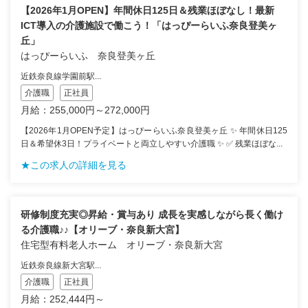
【2026年1月OPEN】年間休日125日＆残業ほぼなし！最新
ICT導入の介護施設で働こう！「はっぴーらいふ奈良登美ヶ
丘」
はっぴーらいふ 奈良登美ヶ丘
近鉄奈良線学園前駅...
介護職
正社員
月給：255,000円～272,000円
【2026年1月OPEN予定】はっぴーらいふ奈良登美ヶ丘 ✨ 年間休日125
日＆希望休3日！プライベートと両立しやすい介護職 ✨ ✅ 残業ほぼな...
★この求人の詳細を見る
研修制度充実◎昇給・賞与あり 成長を実感しながら長く働け
る介護職♪♪【オリーブ・奈良新大宮】
住宅型有料老人ホーム オリーブ・奈良新大宮
近鉄奈良線新大宮駅...
介護職
正社員
月給：252,444円～