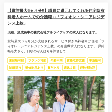
【賞与最大6ヵ月分!!】職員に還元してくれる住宅型有
料老人ホームでの介護職♪♪「フィオレ・シニアレジデ
ンス上牧」
現在、急成長中の株式会社フルライフケアの求人になります。
賞与最大６ヵ月分が支給されるサービス付き高齢者向け住宅「フ
ィオレ・シニアレジデンス上牧」の介護職求人になります。 昇給
幅も大きく、日頃のがんばりを評価して...
未経験可能
ブランク可能
年齢不問
資格取得支援
車通勤可
制服貸与
研修制度あり
賞与あり
週休２日
経験者歓迎