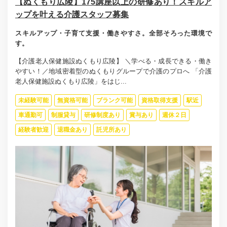
【ぬくもり広陵】175講座以上の研修あり！スキルア
ップを叶える介護スタッフ募集
スキルアップ・子育て支援・働きやすさ。全部そろった環境で
す。
【介護老人保健施設ぬくもり広陵】 ＼学べる・成長できる・働き
やすい！／地域密着型のぬくもりグループで介護のプロへ 「介護
老人保健施設ぬくもり広陵」をはじ...
未経験可能
無資格可能
ブランク可能
資格取得支援
駅近
車通勤可
制服貸与
研修制度あり
賞与あり
週休２日
経験者歓迎
退職金あり
託児所あり