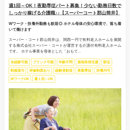
週1回～OK！夜勤専従パート募集！少ない勤務日数で
しっかり稼げる介護職♪♪【スーパーコート郡山筒井】
Wワーク・扶養外勤務も歓迎◎ ホテル母体の安心環境で、落ち着
いて働けます
スーパー・コート郡山筒井は、関西一円で有料老人ホームを展開
する株式会社スーパー・コートが運営する介護付有料老人ホーム
です。 ホテル事業を母体とした「おもて...
未経験可能
ブランク可能
年齢不問
資格取得支援
駅近
制服貸与
研修制度あり
経験者歓迎
夜勤専従
扶養内可
WワークOK
週１回～OK