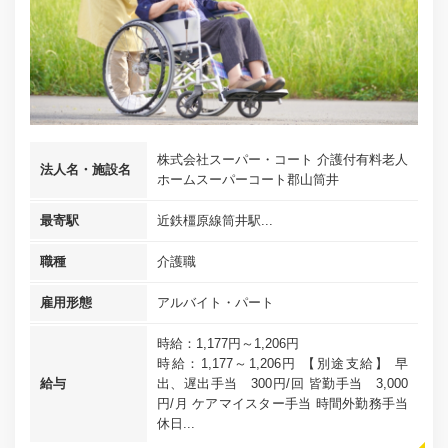
株式会社スーパー・コート 介護付有料老人
法人名・施設名
ホームスーパーコート郡山筒井
最寄駅
近鉄橿原線筒井駅...
職種
介護職
雇用形態
アルバイト・パート
時給：1,177円～1,206円
時給：1,177～1,206円 【別途支給】 早
給与
出、遅出手当 300円/回 皆勤手当 3,000
円/月 ケアマイスター手当 時間外勤務手当
休日...