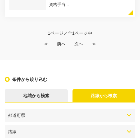
資格手当...
1ページ／全1ページ中
≪
前へ
次へ
≫
条件から絞り込む
地域から検索
路線から検索
都道府県
路線