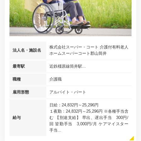
株式会社スーパー・コート 介護付有料老人
法人名・施設名
ホームスーパーコート郡山筒井
最寄駅
近鉄橿原線筒井駅...
職種
介護職
雇用形態
アルバイト・パート
日給：24,832円～25,296円
１夜勤：24,832円～25,296円 ※各種手当含
給与
む 【別途支給】 早出、遅出手当 300円/
回 皆勤手当 3,000円/月 ケアマイスター
手当...