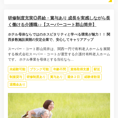
研修制度充実◎昇給・賞与あり 成長を実感しながら長
く働ける介護職♪♪【スーパーコート郡山筒井】
ホテル母体ならではのホスピタリティと学べる環境が魅力！！ 関
西多数施設展開の安定企業で、安心してキャリアアップ
スーパー・コート郡山筒井は、関西一円で有料老人ホームを展開
する株式会社スーパー・コートが運営する介護付有料老人ホーム
です。 ホテル事業を母体とする当社なら...
未経験可能
ブランク可能
年齢不問
資格取得支援
駅近
制服貸与
研修制度あり
賞与あり
週休２日
経験者歓迎
退職金あり