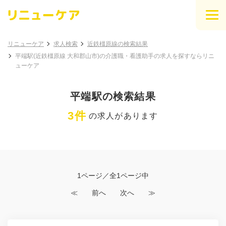
リニューケア
求人検索
近鉄橿原線の検索結果
平端駅(近鉄橿原線 大和郡山市)の介護職・看護助手の求人を探すならリニ
ューケア
平端駅の検索結果
3件
の求人があります
1ページ／全1ページ中
≪
前へ
次へ
≫