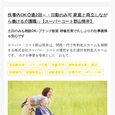
扶養内OK◎週2回～・日勤のみ可 家庭と両立しなが
ら働ける介護職♪♪【スーパーコート郡山筒井】
土日のみも相談OK♪ブランク歓迎 研修充実で久しぶりの仕事復帰
も安心です
スーパー・コート郡山筒井は、関西一円で有料老人ホームを展開
する株式会社スーパー・コートが運営する介護付有料老人ホーム
です。 ホテル事業を母体とした「おもて...
未経験可能
ブランク可能
年齢不問
資格取得支援
駅近
制服貸与
研修制度あり
経験者歓迎
扶養内可
WワークOK