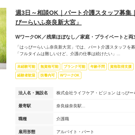
週3日～相談OK｜パート介護スタッフ募集｜
ぴーらいふ奈良新大宮」
WワークOK／残業ほぼなし／家庭・プライベートと両
「はっぴーらいふ奈良新大宮」では、パート介護スタッフを募
「フルタイムは難しいけど、介護の仕事は続けたい」...
未経験可能
無資格可能
ブランク可能
年齢不問
資格取得支援
経験者歓迎
扶養内可
WワークOK
法人名・施設名
株式会社ライフケア・ビジョン はっぴー
最寄駅
奈良線奈良駅...
職種
介護職
雇用形態
アルバイト・パート