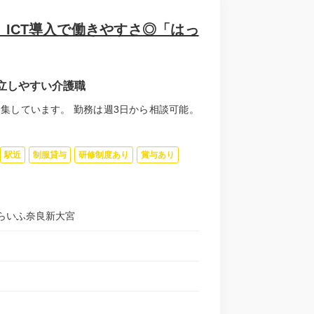
ICT導入で働きやすさ◎「はっ
立しやすい介護職
集しています。 勤務は週3日から相談可能。
駅近
制服貸与
研修制度あり
賞与あり
らいふ奈良新大宮