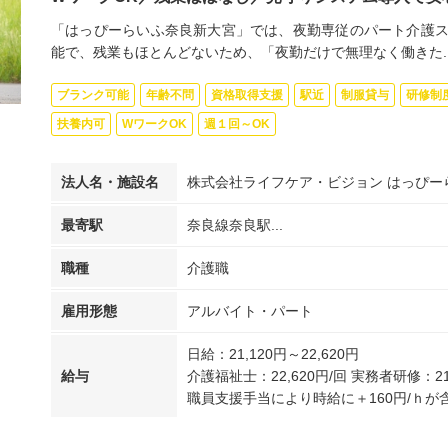
「はっぴーらいふ奈良新大宮」では、夜勤専従のパート介護ス
能で、残業もほとんどないため、「夜勤だけで無理なく働きた..
ブランク可能
年齢不問
資格取得支援
駅近
制服貸与
研修制
扶養内可
WワークOK
週１回～OK
法人名・施設名
株式会社ライフケア・ビジョン はっぴー
最寄駅
奈良線奈良駅...
職種
介護職
雇用形態
アルバイト・パート
日給：21,120円～22,620円
給与
介護福祉士：22,620円/回 実務者研修：21
職員支援手当により時給に＋160円/ｈが含