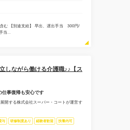
手当含む 【別途支給】 早出、遅出手当 300円/
当...
立しながら働ける介護職♪♪【ス
の仕事復帰も安心です
を展開する株式会社スーパー・コートが運営す
貸与
研修制度あり
経験者歓迎
扶養内可