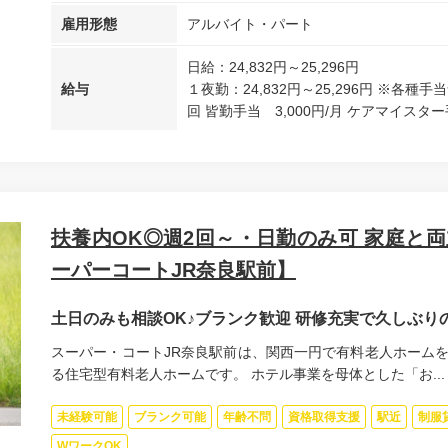
雇用形態
アルバイト・パート
日給：24,832円～25,296円
給与
１夜勤：24,832円～25,296円 ※各種
回 皆勤手当 3,000円/月 ケアマイスター手
扶養内OK◎週2回～・日勤のみ可 家庭と両
ーパーコートJR奈良駅前】
土日のみも相談OK♪ブランク歓迎 研修充実で久しぶり
スーパー・コートJR奈良駅前は、関西一円で有料老人ホーム
る住宅型有料老人ホームです。 ホテル事業を母体とした「お...
未経験可能
ブランク可能
年齢不問
資格取得支援
駅近
制服
WワークOK