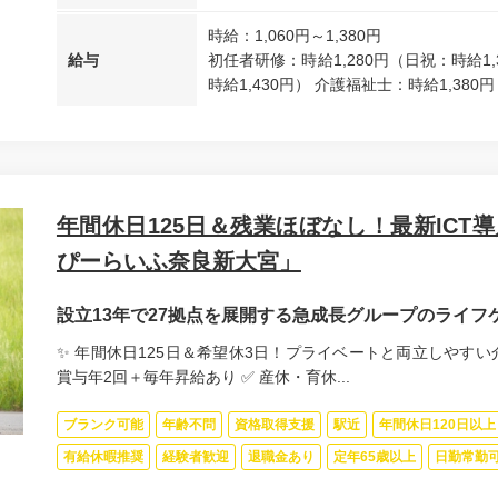
時給：1,060円～1,380円
給与
初任者研修：時給1,280円（日祝：時給1,
時給1,430円） 介護福祉士：時給1,380円
年間休日125日＆残業ほぼなし！最新ICT
ぴーらいふ奈良新大宮」
設立13年で27拠点を展開する急成長グループのライ
✨ 年間休日125日＆希望休3日！プライベートと両立しやすい介
賞与年2回＋毎年昇給あり ✅ 産休・育休...
ブランク可能
年齢不問
資格取得支援
駅近
年間休日120日以上
有給休暇推奨
経験者歓迎
退職金あり
定年65歳以上
日勤常勤