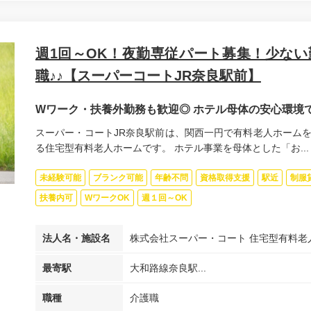
週1回～OK！夜勤専従パート募集！少な
職♪♪【スーパーコートJR奈良駅前】
Wワーク・扶養外勤務も歓迎◎ ホテル母体の安心環境
スーパー・コートJR奈良駅前は、関西一円で有料老人ホーム
る住宅型有料老人ホームです。 ホテル事業を母体とした「お...
未経験可能
ブランク可能
年齢不問
資格取得支援
駅近
制服
扶養内可
WワークOK
週１回～OK
法人名・施設名
株式会社スーパー・コート 住宅型有料老
最寄駅
大和路線奈良駅...
職種
介護職