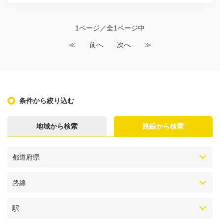
1ページ／全1ページ中
≪
前へ
次へ
≫
条件から絞り込む
地域から検索
路線から検索
都道府県
路線
駅