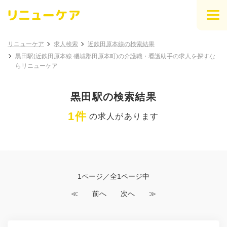
リニューケア
求人検索
近鉄田原本線の検索結果
黒田駅(近鉄田原本線 磯城郡田原本町)の介護職・看護助手の求人を探すな
らリニューケア
黒田駅の検索結果
1件
の求人があります
1ページ／全1ページ中
≪
前へ
次へ
≫