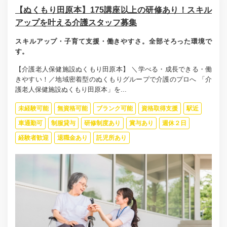
【ぬくもり田原本】175講座以上の研修あり！スキル
アップを叶える介護スタッフ募集
スキルアップ・子育て支援・働きやすさ。全部そろった環境で
す。
【介護老人保健施設ぬくもり田原本】 ＼学べる・成長できる・働
きやすい！／地域密着型のぬくもりグループで介護のプロへ 「介
護老人保健施設ぬくもり田原本」を...
未経験可能
無資格可能
ブランク可能
資格取得支援
駅近
車通勤可
制服貸与
研修制度あり
賞与あり
週休２日
経験者歓迎
退職金あり
託児所あり