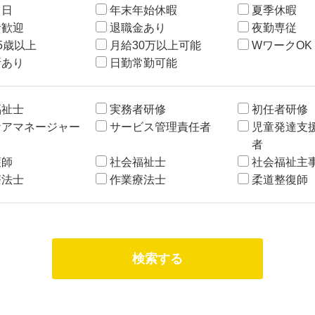
２日
年末年始休暇
夏季休暇
者歓迎
退職金あり
夜勤専従
5歳以上
月給30万以上可能
WワークOK
所あり
日勤常勤可能
福祉士
実務者研修
初任者研修
ケアマネージャー
サービス管理責任者
児童発達支
者
護師
社会福祉士
社会福祉主
療法士
作業療法士
柔道整復師