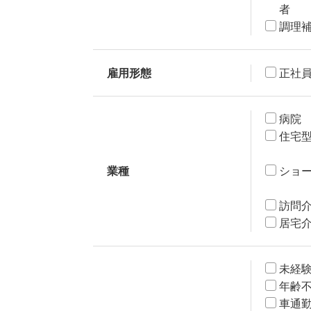
者
調理
雇用形態
正社
病院
住宅
業種
ショ
訪問
居宅
未経
年齢
車通