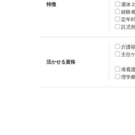
特徴
週休
経験
定年6
託児
介護
主任
活かせる資格
准看
理学