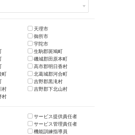
天理市
御所市
宇陀市
町
生駒郡斑鳩町
町
磯城郡田原本町
町
高市郡明日香村
陵町
北葛城郡河合町
町
吉野郡黒滝村
川村
吉野郡下北山村
野村
サービス提供責任者
サービス管理責任者
機能訓練指導員