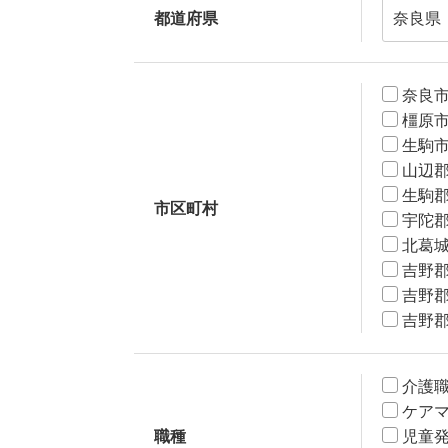
都道府県
奈良
橿原
生駒
山辺
生駒
市区町村
宇陀
北葛
吉野
吉野
吉野
介護
ケア
職種
児童