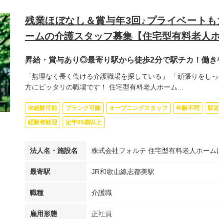
残業ほぼなし＆賞与年3回♪プライベート
ームの介護スタッフ募集【住宅型有料老人ホ
昇給・賞与あり◎最寄り駅から徒歩2分で駅チカ！働き
「無理なく長く働ける介護職場を探している」 「頑張りをしっ
方にピッタリの職場です！ 住宅型有料老人ホーム...
未経験可能
ブランク可能
オープニングスタッフ
年齢不問
駅
経験者歓迎
定年65歳以上
法人名・施設名
株式会社フォルテ 住宅型有料老人ホーム
最寄駅
JR和歌山線志都美駅
職種
介護職
雇用形態
正社員