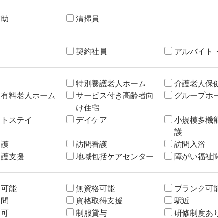
補助
清掃員
員
契約社員
アルバイト
特別養護老人ホーム
介護老人保
型有料老人ホーム
サービス付き高齢者向
グループホ
け住宅
ートステイ
デイケア
小規模多機
護
介護
訪問看護
訪問入浴
介護支援
地域包括ケアセンター
障がい福祉
験可能
無資格可能
ブランク可
不問
資格取得支援
駅近
勤可
制服貸与
研修制度あ