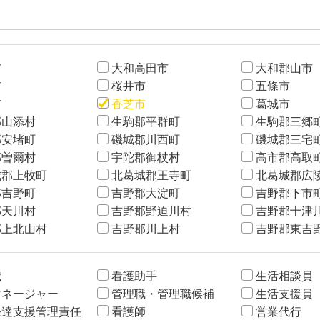
市
大和高田市
大和郡山市
市
桜井市
五條市
市
香芝市
葛城市
郡山添村
生駒郡平群町
生駒郡三郷
郡安堵町
磯城郡川西町
磯城郡三宅
郡曽爾村
宇陀郡御杖村
高市郡高取
城郡上牧町
北葛城郡王寺町
北葛城郡広
郡吉野町
吉野郡大淀町
吉野郡下市
郡天川村
吉野郡野迫川村
吉野郡十津
郡上北山村
吉野郡川上村
吉野郡東吉
職
看護助手
生活相談員
マネージャー
管理職・管理職候補
生活支援員
発達支援管理責任
看護師
営業代行