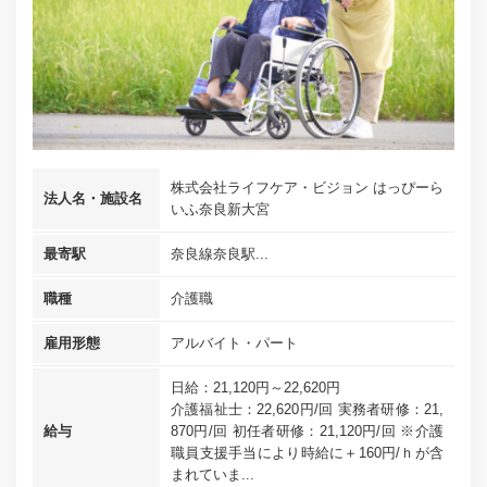
株式会社ライフケア・ビジョン はっぴーら
法人名・施設名
いふ奈良新大宮
最寄駅
奈良線奈良駅...
職種
介護職
雇用形態
アルバイト・パート
日給：21,120円～22,620円
介護福祉士：22,620円/回 実務者研修：21,
給与
870円/回 初任者研修：21,120円/回 ※介護
職員支援手当により時給に＋160円/ｈが含
まれていま...