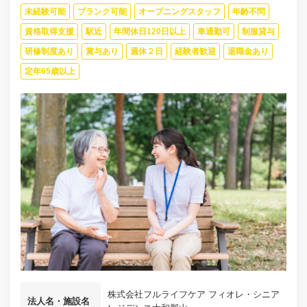
未経験可能
ブランク可能
オープニングスタッフ
年齢不問
資格取得支援
駅近
年間休日120日以上
車通勤可
制服貸与
研修制度あり
賞与あり
週休２日
経験者歓迎
退職金あり
定年65歳以上
株式会社フルライフケア フィオレ・シニア
法人名・施設名