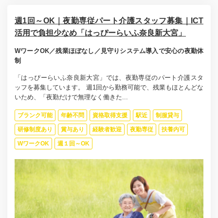
週1回～OK｜夜勤専従パート介護スタッフ募集｜ICT
活用で負担少なめ「はっぴーらいふ奈良新大宮」
WワークOK／残業ほぼなし／見守りシステム導入で安心の夜勤体
制
「はっぴーらいふ奈良新大宮」では、夜勤専従のパート介護スタ
ッフを募集しています。 週1回から勤務可能で、残業もほとんどな
いため、「夜勤だけで無理なく働きた...
ブランク可能
年齢不問
資格取得支援
駅近
制服貸与
研修制度あり
賞与あり
経験者歓迎
夜勤専従
扶養内可
WワークOK
週１回～OK