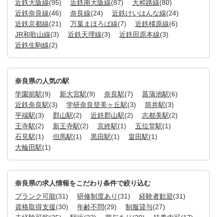
近鉄大阪線
(95)
近鉄南大阪線
(87)
大和路線
(80)
近鉄奈良線
(46)
奈良線
(24)
近鉄けいはんな線
(24)
近鉄京都線
(21)
万葉まほろば線
(7)
近鉄橿原線
(6)
JR和歌山線
(3)
近鉄天理線
(3)
近鉄田原本線
(3)
近鉄生駒線
(2)
奈良県の人気の駅
学園前駅
(9)
新大宮駅
(9)
奈良駅
(7)
菖蒲池駅
(6)
近鉄奈良駅
(3)
学研奈良登美ヶ丘駅
(3)
筒井駅
(3)
平端駅
(3)
郡山駅
(2)
近鉄郡山駅
(2)
志都美駅
(2)
王寺駅
(2)
新王寺駅
(2)
京終駅
(1)
五位堂駅
(1)
石見駅
(1)
但馬駅
(1)
黒田駅
(1)
畠田駅
(1)
大輪田駅
(1)
奈良県の求人情報をこだわり条件で絞り込む
ブランク可能
(31)
研修制度あり
(31)
経験者歓迎
(31)
資格取得支援
(30)
年齢不問
(29)
制服貸与
(27)