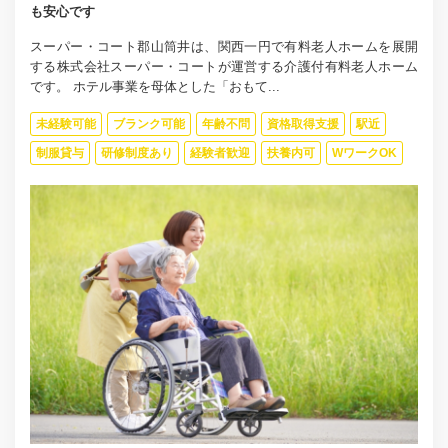
も安心です
スーパー・コート郡山筒井は、関西一円で有料老人ホームを展開
する株式会社スーパー・コートが運営する介護付有料老人ホーム
です。 ホテル事業を母体とした「おもて...
未経験可能
ブランク可能
年齢不問
資格取得支援
駅近
制服貸与
研修制度あり
経験者歓迎
扶養内可
WワークOK