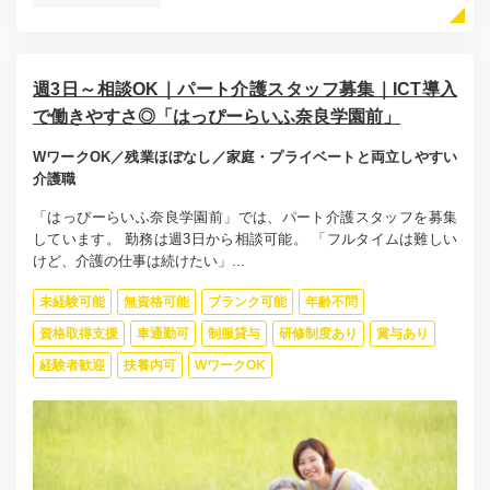
週3日～相談OK｜パート介護スタッフ募集｜ICT導入
で働きやすさ◎「はっぴーらいふ奈良学園前」
WワークOK／残業ほぼなし／家庭・プライベートと両立しやすい
介護職
「はっぴーらいふ奈良学園前」では、パート介護スタッフを募集
しています。 勤務は週3日から相談可能。 「フルタイムは難しい
けど、介護の仕事は続けたい」...
未経験可能
無資格可能
ブランク可能
年齢不問
資格取得支援
車通勤可
制服貸与
研修制度あり
賞与あり
経験者歓迎
扶養内可
WワークOK