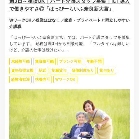
週3日～相談OK｜パート介護スタッフ募集｜ICT導入
で働きやすさ◎「はっぴーらいふ奈良新大宮」
WワークOK／残業ほぼなし／家庭・プライベートと両立しやすい
介護職
「はっぴーらいふ奈良新大宮」では、パート介護スタッフを募集
しています。 勤務は週3日から相談可能。 「フルタイムは難しい
けど、介護の仕事は続けたい」...
未経験可能
無資格可能
ブランク可能
年齢不問
資格取得支援
駅近
制服貸与
研修制度あり
賞与あり
経験者歓迎
扶養内可
WワークOK