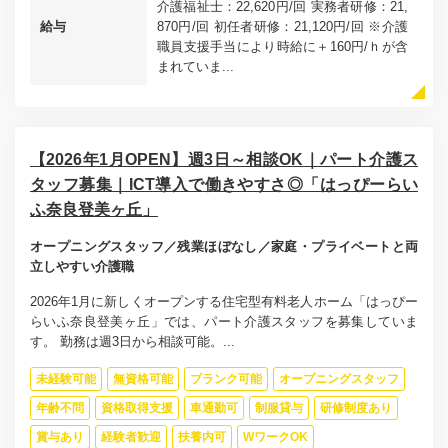
介護福祉士：22,620円/回 実務者研修：21,
給与
870円/回 初任者研修：21,120円/回 ※介護
職員支援手当により時給に＋160円/ｈが含
まれていま...
【2026年1月OPEN】週3日～相談OK｜パート介護ス
タッフ募集｜ICT導入で働きやすさ◎「はっぴーらい
ふ奈良登美ヶ丘」
オープニングスタッフ／残業ほぼなし／家庭・プライベートと両
立しやすい介護職
2026年1月に新しくオープンする住宅型有料老人ホーム「はっぴー
らいふ奈良登美ヶ丘」では、パート介護スタッフを募集していま
す。 勤務は週3日から相談可能。...
未経験可能
無資格可能
ブランク可能
オープニングスタッフ
年齢不問
資格取得支援
車通勤可
制服貸与
研修制度あり
賞与あり
経験者歓迎
扶養内可
WワークOK