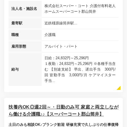
株式会社スーパー・コート 介護付有料老人
法人名・施設名
ホームスーパーコート郡山筒井
最寄駅
近鉄橿原線筒井駅...
職種
介護職
雇用形態
アルバイト・パート
日給：24,832円～25,296円
１夜勤：24,832円～25,296円 ※各種手当含
給与
む 【別途支給】 早出、遅出手当 300円/
回 皆勤手当 3,000円/月 ケアマイスター
手当...
扶養内OK◎週2回～・日勤のみ可 家庭と両立しなが
ら働ける介護職♪♪【スーパーコート郡山筒井】
土日のみも相談OK♪ブランク歓迎 研修充実で久しぶりの仕事復帰