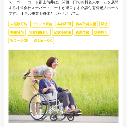
スーパー・コート郡山筒井は、関西一円で有料老人ホームを展開
する株式会社スーパー・コートが運営する介護付有料老人ホーム
です。 ホテル事業を母体とした「おもて...
未経験可能
ブランク可能
年齢不問
資格取得支援
駅近
制服貸与
研修制度あり
経験者歓迎
夜勤専従
扶養内可
WワークOK
週１回～OK