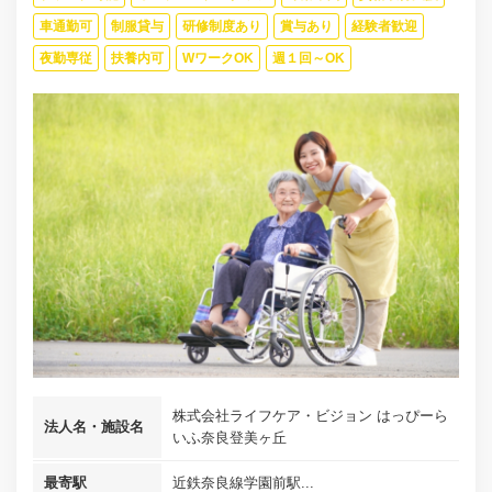
車通勤可
制服貸与
研修制度あり
賞与あり
経験者歓迎
夜勤専従
扶養内可
WワークOK
週１回～OK
株式会社ライフケア・ビジョン はっぴーら
法人名・施設名
いふ奈良登美ヶ丘
最寄駅
近鉄奈良線学園前駅...