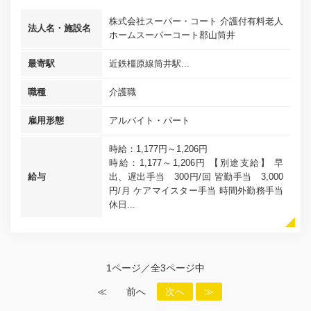
株式会社スーパー・コート 介護付有料老人
法人名・施設名
ホームスーパーコート郡山筒井
最寄駅
近鉄橿原線筒井駅...
職種
介護職
雇用形態
アルバイト・パート
時給：1,177円～1,206円
時給：1,177～1,206円 【別途支給】 早
給与
出、遅出手当 300円/回 皆勤手当 3,000
円/月 ケアマイスター手当 時間外勤務手当
休日...
1ページ／全3ページ中
≪
前へ
次へ
≫