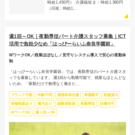
時給1,430円） 介護福祉士：時給1,380円
（日祝：時給1,...
週1回～OK｜夜勤専従パート介護スタッフ募集｜ICT
活用で負担少なめ「はっぴーらいふ奈良学園前」
WワークOK／残業ほぼなし／見守りシステム導入で安心の夜勤体
制
「はっぴーらいふ奈良学園前」では、夜勤専従のパート介護スタ
ッフを募集しています。 週1回から勤務可能で、残業もほとんどな
いため、「夜勤だけで無理なく働きた...
ブランク可能
年齢不問
資格取得支援
車通勤可
制服貸与
研修制度あり
賞与あり
経験者歓迎
夜勤専従
扶養内可
WワークOK
週１回～OK