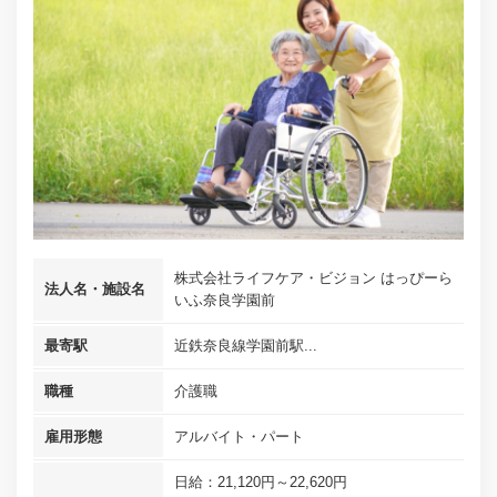
株式会社ライフケア・ビジョン はっぴーら
法人名・施設名
いふ奈良学園前
最寄駅
近鉄奈良線学園前駅...
職種
介護職
雇用形態
アルバイト・パート
日給：21,120円～22,620円