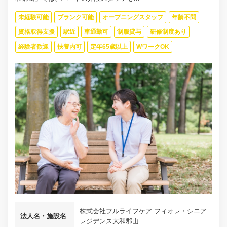
未経験可能
ブランク可能
オープニングスタッフ
年齢不問
資格取得支援
駅近
車通勤可
制服貸与
研修制度あり
経験者歓迎
扶養内可
定年65歳以上
WワークOK
株式会社フルライフケア フィオレ・シニア
法人名・施設名
レジデンス大和郡山