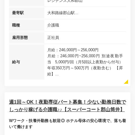
レジデンス大和郡山
最寄駅
大和路線郡山駅...
職種
介護職
雇用形態
正社員
月給：246,000円～256,000円
月給：246,000円~256,000円 別途夜勤手
給与
当 5,000円/回（月5回以上夜勤から付与）
年収350万円～500万円（夜勤含む） 【昇
給】...
週1回～OK！夜勤専従パート募集！少ない勤務日数で
しっかり稼げる介護職♪♪【スーパーコート郡山筒井】
Wワーク・扶養外勤務も歓迎◎ ホテル母体の安心環境で、落ち着
いて働けます