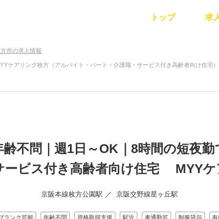
トップ
求
枚方市の求人情報
け住宅 MYYケアリング枚方（アルバイト・パート・介護職・サービス付き高齢者向け住宅
齢不問｜週1日～OK｜8時間の短夜
サービス付き高齢者向け住宅 MYY
京阪本線枚方公園駅
京阪交野線星ヶ丘駅
ブランク可能
年齢不問
資格取得支援
駅近
車通勤可
制服貸与
有