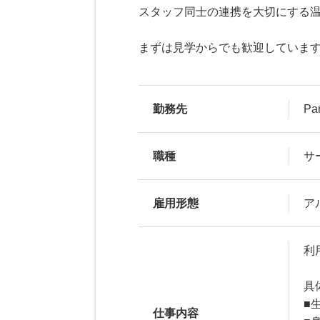
スタッフ同士の連携を大切にする
まずは見学からでも歓迎していま
勤務先
P
職種
サ
雇用形態
ア
利
具
■
仕事内容