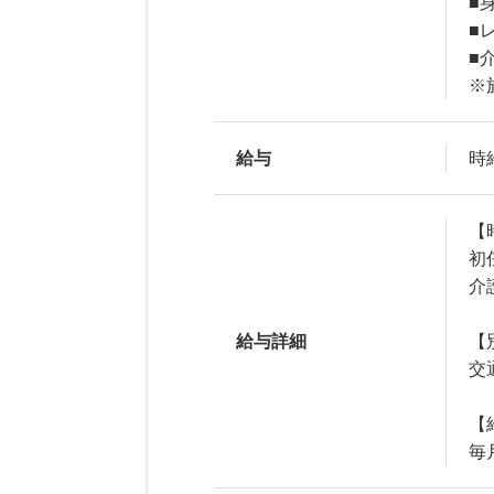
■
■
■
※
給与
時給
【
初
介
給与詳細
【
交
【
毎