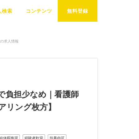
人検索
コンテンツ
無料登録
）の求人情報
勤で負担少なめ｜看護師
ケアリング枚方】
給休暇推奨
経験者歓迎
扶養内可