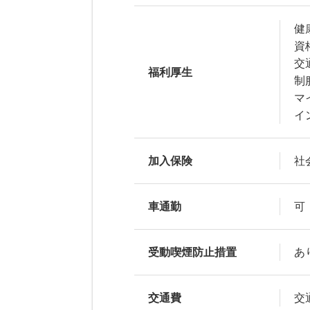
健
資
交
福利厚生
制
マ
イ
加入保険
社
車通勤
可
受動喫煙防止措置
あ
交通費
交