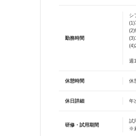
シ
(1
(2
勤務時間
(3
(4
週
休憩時間
休
休日詳細
年
試
研修・試用期間
※