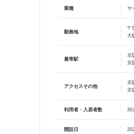
業種
サ
〒5
勤務地
大
京
最寄駅
京
京
アクセスその他
京
利用者・入居者数
30
開設日
20