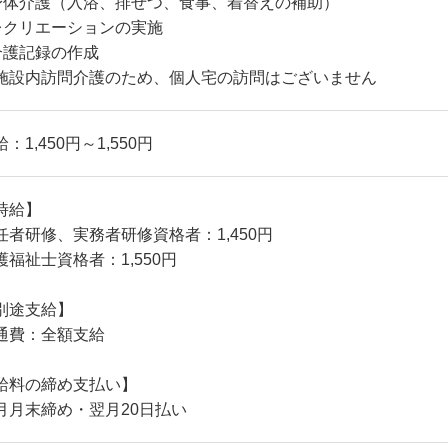
⾝体介護（⼊浴、排せつ、⾷事、着替えの補助）
レクリエーションの実施
介護記録の作成
施設内訪問介護のため、個人宅の訪問はございません
：1,450円～1,550円
時給】
任者研修、実務者研修資格者：1,450円
護福祉士資格者：1,550円
別途支給】
通費：全額支給
給料の締め支払い】
月月末締め・翌月20日払い