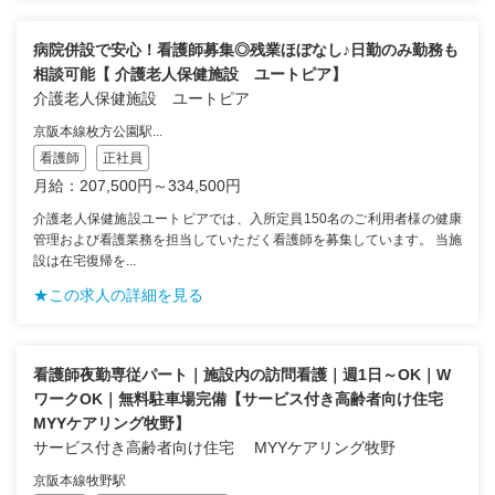
病院併設で安心！看護師募集◎残業ほぼなし♪日勤のみ勤務も
相談可能【 介護老人保健施設 ユートピア】
介護老人保健施設 ユートピア
京阪本線枚方公園駅...
看護師
正社員
月給：207,500円～334,500円
介護老人保健施設ユートピアでは、入所定員150名のご利用者様の健康
管理および看護業務を担当していただく看護師を募集しています。 当施
設は在宅復帰を...
★この求人の詳細を見る
看護師夜勤専従パート｜施設内の訪問看護｜週1日～OK｜W
ワークOK｜無料駐車場完備【サービス付き高齢者向け住宅
MYYケアリング牧野】
サービス付き高齢者向け住宅 MYYケアリング牧野
京阪本線牧野駅