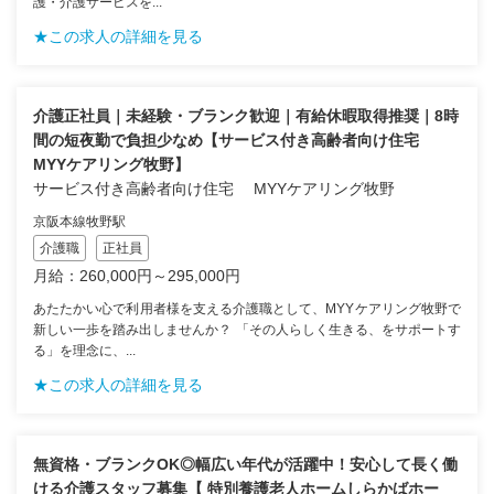
護・介護サービスを...
★この求人の詳細を見る
介護正社員｜未経験・ブランク歓迎｜有給休暇取得推奨｜8時
間の短夜勤で負担少なめ【サービス付き高齢者向け住宅
MYYケアリング牧野】
サービス付き高齢者向け住宅 MYYケアリング牧野
京阪本線牧野駅
介護職
正社員
月給：260,000円～295,000円
あたたかい心で利用者様を支える介護職として、MYYケアリング牧野で
新しい一歩を踏み出しませんか？ 「その人らしく生きる、をサポートす
る」を理念に、...
★この求人の詳細を見る
無資格・ブランクOK◎幅広い年代が活躍中！安心して長く働
ける介護スタッフ募集【 特別養護老人ホームしらかばホー