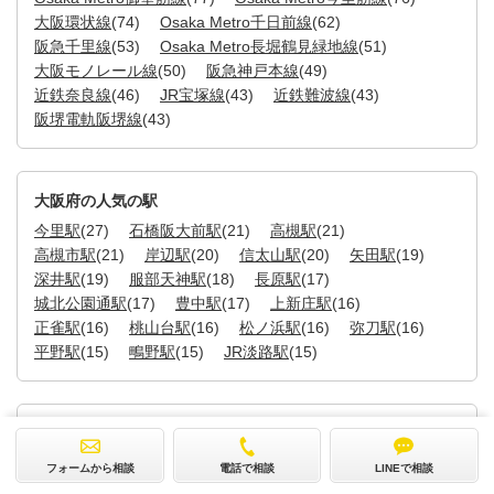
大阪環状線
(74)
Osaka Metro千日前線
(62)
阪急千里線
(53)
Osaka Metro長堀鶴見緑地線
(51)
大阪モノレール線
(50)
阪急神戸本線
(49)
近鉄奈良線
(46)
JR宝塚線
(43)
近鉄難波線
(43)
阪堺電軌阪堺線
(43)
大阪府の人気の駅
今里駅
(27)
石橋阪大前駅
(21)
高槻駅
(21)
高槻市駅
(21)
岸辺駅
(20)
信太山駅
(20)
矢田駅
(19)
深井駅
(19)
服部天神駅
(18)
長原駅
(17)
城北公園通駅
(17)
豊中駅
(17)
上新庄駅
(16)
正雀駅
(16)
桃山台駅
(16)
松ノ浜駅
(16)
弥刀駅
(16)
平野駅
(15)
鴫野駅
(15)
JR淡路駅
(15)
大阪府の求人情報をこだわり条件で絞り込む
経験者歓迎
(912)
ブランク可能
(893)
年齢不問
(848)
フォームから相談
電話で相談
LINEで相談
研修制度あり
(794)
制服貸与
(727)
未経験可能
(700)