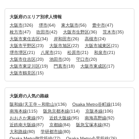
大阪府のエリア別求人情報
大阪市
(326)
堺市
(64)
東大阪市
(56)
豊中市
(47)
枚方市
(47)
吹田市
(42)
大阪市生野区
(36)
茨木市
(35)
大阪市東住吉区
(34)
岸和田市
(26)
高槻市
(24)
大阪市平野区
(23)
大阪市旭区
(22)
大阪市城東区
(21)
堺市堺区
(21)
八尾市
(21)
松原市
(21)
和泉市
(21)
大阪市住吉区
(20)
池田市
(20)
守口市
(20)
大阪市東淀川区
(19)
門真市
(18)
大阪市東成区
(17)
大阪市鶴見区
(15)
大阪府の人気の路線
阪和線(天王寺～和歌山)
(136)
Osaka Metro谷町線
(116)
南海本線
(115)
阪急京都本線
(114)
京阪本線
(106)
おおさか東線
(97)
近鉄大阪線
(95)
南海高野線
(92)
近鉄南大阪線
(87)
京都線
(84)
阪急宝塚本線
(82)
大和路線
(80)
学研都市線
(80)
Osaka Metro御堂筋線
(77)
Osaka Metro今里筋線
(76)