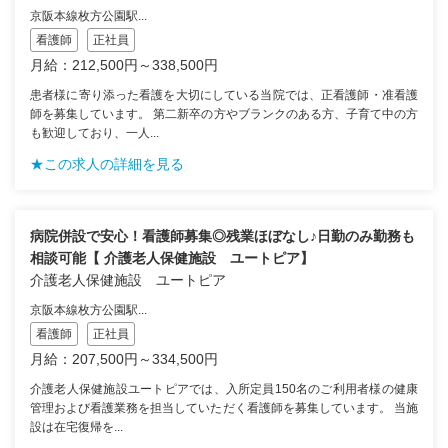
京阪本線枚方公園駅...
看護師
正社員
月給：212,500円～338,500円
患者様に寄り添った看護を大切にしている当院では、正看護師・准看護
師を募集しています。 第二新卒の方やブランクのある方、子育て中の方
も歓迎しており、一人...
★この求人の詳細を見る
病院併設で安心！看護師募集◎残業ほぼなし♪日勤のみ勤務も
相談可能【 介護老人保健施設 ユートピア】
介護老人保健施設 ユートピア
京阪本線枚方公園駅...
看護師
正社員
月給：207,500円～334,500円
介護老人保健施設ユートピアでは、入所定員150名のご利用者様の健康
管理および看護業務を担当していただく看護師を募集しています。 当施
設は在宅復帰を...