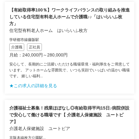
【有給取得率100％】ワークライフバランスの取り組みを推進
している住宅型有料老人ホームで介護職♪♪「はいらいふ枚
方」
住宅型有料老人ホーム はいらいふ枚方
学研都市線藤阪駅
介護職
正社員
月給：240,000円～280,000円
安心して、長期的にご活躍いただける職場環境・福利厚生をご用意して
います。 アットホームな雰囲気で、いつも笑顔でいっぱいの温かい職場
です。 嬉しい福利...
★この求人の詳細を見る
介護福祉士募集！残業ほぼなし◎有給取得平均15日♪病院併設
で安心して働ける職場です【 介護老人保健施設 ユートピ
ア】
介護老人保健施設 ユートピア
京阪本線枚方公園駅...