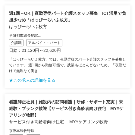
週1回～OK｜夜勤専従パート介護スタッフ募集｜ICT活用で負
担少なめ「はっぴーらいふ枚方」
はっぴーらいふ枚方
学研都市線長尾駅...
介護職
アルバイト・パート
日給：21,120円～22,620円
「はっぴーらいふ枚方」では、夜勤専従のパート介護スタッフを募集し
ています。 週1回から勤務可能で、残業もほとんどないため、「夜勤だ
けで無理なく働き...
★この求人の詳細を見る
看護師正社員｜施設内の訪問看護｜研修・サポート充実｜未
経験・ブランク歓迎【サービス付き高齢者向け住宅 MYYケ
アリング牧野】
サービス付き高齢者向け住宅 MYYケアリング牧野
京阪本線牧野駅