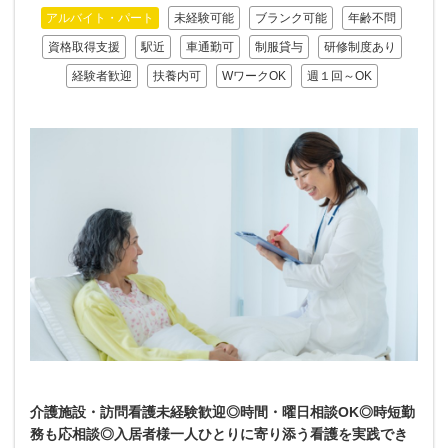
アルバイト・パート
未経験可能
ブランク可能
年齢不問
資格取得支援
駅近
車通勤可
制服貸与
研修制度あり
経験者歓迎
扶養内可
WワークOK
週１回～OK
介護施設・訪問看護未経験歓迎◎時間・曜日相談OK◎時短勤
務も応相談◎入居者様一人ひとりに寄り添う看護を実践でき