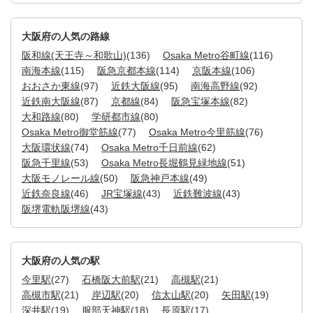
大阪府の人気の路線
阪和線(天王寺～和歌山)
(136)
Osaka Metro谷町線
(116)
南海本線
(115)
阪急京都本線
(114)
京阪本線
(106)
おおさか東線
(97)
近鉄大阪線
(95)
南海高野線
(92)
近鉄南大阪線
(87)
京都線
(84)
阪急宝塚本線
(82)
大和路線
(80)
学研都市線
(80)
Osaka Metro御堂筋線
(77)
Osaka Metro今里筋線
(76)
大阪環状線
(74)
Osaka Metro千日前線
(62)
阪急千里線
(53)
Osaka Metro長堀鶴見緑地線
(51)
大阪モノレール線
(50)
阪急神戸本線
(49)
近鉄奈良線
(46)
JR宝塚線
(43)
近鉄難波線
(43)
阪堺電軌阪堺線
(43)
大阪府の人気の駅
今里駅
(27)
石橋阪大前駅
(21)
高槻駅
(21)
高槻市駅
(21)
岸辺駅
(20)
信太山駅
(20)
矢田駅
(19)
深井駅
(19)
服部天神駅
(18)
長原駅
(17)