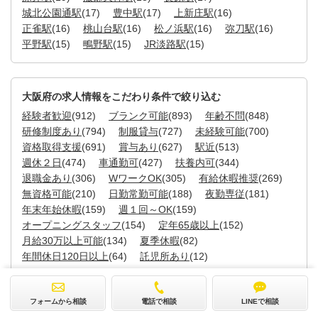
城北公園通駅
(17)
豊中駅
(17)
上新庄駅
(16)
正雀駅
(16)
桃山台駅
(16)
松ノ浜駅
(16)
弥刀駅
(16)
平野駅
(15)
鴫野駅
(15)
JR淡路駅
(15)
大阪府の求人情報をこだわり条件で絞り込む
経験者歓迎
(912)
ブランク可能
(893)
年齢不問
(848)
研修制度あり
(794)
制服貸与
(727)
未経験可能
(700)
資格取得支援
(691)
賞与あり
(627)
駅近
(513)
週休２日
(474)
車通勤可
(427)
扶養内可
(344)
退職金あり
(306)
WワークOK
(305)
有給休暇推奨
(269)
無資格可能
(210)
日勤常勤可能
(188)
夜勤専従
(181)
年末年始休暇
(159)
週１回～OK
(159)
オープニングスタッフ
(154)
定年65歳以上
(152)
月給30万以上可能
(134)
夏季休暇
(82)
年間休日120日以上
(64)
託児所あり
(12)
フォームから相談
電話で相談
LINEで相談
近畿エリアの求人情報を見る