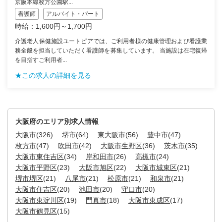
京阪本線枚方公園駅...
看護師
アルバイト・パート
時給：1,600円～1,700円
介護老人保健施設ユートピアでは、ご利用者様の健康管理および看護業
務全般を担当していただく看護師を募集しています。 当施設は在宅復帰
を目指すご利用者...
★この求人の詳細を見る
大阪府のエリア別求人情報
大阪市
(326)
堺市
(64)
東大阪市
(56)
豊中市
(47)
枚方市
(47)
吹田市
(42)
大阪市生野区
(36)
茨木市
(35)
大阪市東住吉区
(34)
岸和田市
(26)
高槻市
(24)
大阪市平野区
(23)
大阪市旭区
(22)
大阪市城東区
(21)
堺市堺区
(21)
八尾市
(21)
松原市
(21)
和泉市
(21)
大阪市住吉区
(20)
池田市
(20)
守口市
(20)
大阪市東淀川区
(19)
門真市
(18)
大阪市東成区
(17)
大阪市鶴見区
(15)