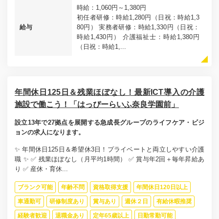
時給：1,060円～1,380円
初任者研修：時給1,280円（日祝：時給1,3
給与
80円） 実務者研修：時給1,330円（日祝：
時給1,430円） 介護福祉士：時給1,380円
（日祝：時給1,...
年間休日125日＆残業ほぼなし！最新ICT導入の介護
施設で働こう！「はっぴーらいふ奈良学園前」
設立13年で27拠点を展開する急成長グループのライフケア・ビジ
ョンの求人になります。
✨ 年間休日125日＆希望休3日！プライベートと両立しやすい介護
職 ✨ ✅ 残業ほぼなし（月平均1時間） ✅ 賞与年2回＋毎年昇給あ
り ✅ 産休・育休...
ブランク可能
年齢不問
資格取得支援
年間休日120日以上
車通勤可
研修制度あり
賞与あり
週休２日
有給休暇推奨
経験者歓迎
退職金あり
定年65歳以上
日勤常勤可能