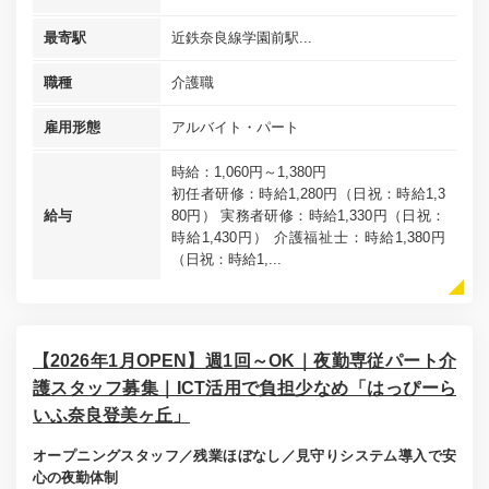
最寄駅
近鉄奈良線学園前駅...
職種
介護職
雇用形態
アルバイト・パート
時給：1,060円～1,380円
初任者研修：時給1,280円（日祝：時給1,3
給与
80円） 実務者研修：時給1,330円（日祝：
時給1,430円） 介護福祉士：時給1,380円
（日祝：時給1,...
【2026年1月OPEN】週1回～OK｜夜勤専従パート介
護スタッフ募集｜ICT活用で負担少なめ「はっぴーら
いふ奈良登美ヶ丘」
オープニングスタッフ／残業ほぼなし／見守りシステム導入で安
心の夜勤体制