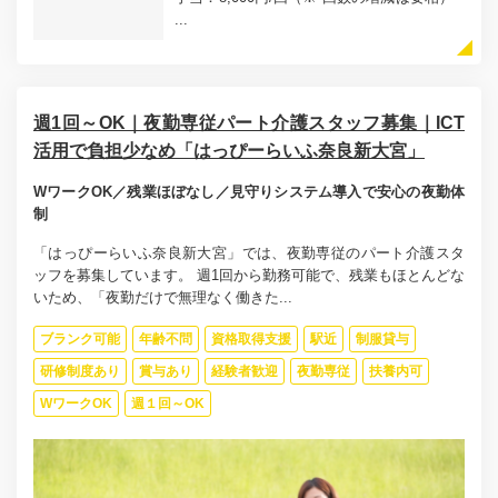
...
週1回～OK｜夜勤専従パート介護スタッフ募集｜ICT
活用で負担少なめ「はっぴーらいふ奈良新大宮」
WワークOK／残業ほぼなし／見守りシステム導入で安心の夜勤体
制
「はっぴーらいふ奈良新大宮」では、夜勤専従のパート介護スタ
ッフを募集しています。 週1回から勤務可能で、残業もほとんどな
いため、「夜勤だけで無理なく働きた...
ブランク可能
年齢不問
資格取得支援
駅近
制服貸与
研修制度あり
賞与あり
経験者歓迎
夜勤専従
扶養内可
WワークOK
週１回～OK