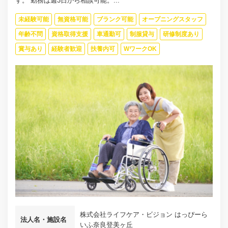
す。 勤務は週3日から相談可能。...
未経験可能
無資格可能
ブランク可能
オープニングスタッフ
年齢不問
資格取得支援
車通勤可
制服貸与
研修制度あり
賞与あり
経験者歓迎
扶養内可
WワークOK
株式会社ライフケア・ビジョン はっぴーら
法人名・施設名
いふ奈良登美ヶ丘