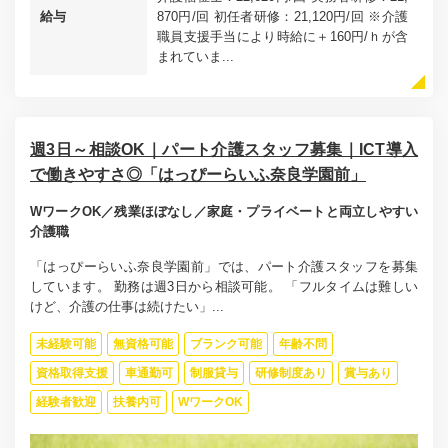
給与
870円/回 初任者研修：21,120円/回 ※介護
職員支援手当により時給に＋160円/ｈが含
まれていま...
週3日～相談OK｜パート介護スタッフ募集｜ICT導入
で働きやすさ◎「はっぴーらいふ奈良学園前」
WワークOK／残業ほぼなし／家庭・プライベートと両立しやすい
介護職
「はっぴーらいふ奈良学園前」では、パート介護スタッフを募集
しています。 勤務は週3日から相談可能。 「フルタイムは難しい
けど、介護の仕事は続けたい」...
未経験可能
無資格可能
ブランク可能
年齢不問
資格取得支援
車通勤可
制服貸与
研修制度あり
賞与あり
経験者歓迎
扶養内可
WワークOK