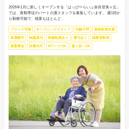
2026年1月に新しくオープンする「はっぴーらいふ奈良登美ヶ丘」
では、夜勤専従のパート介護スタッフを募集しています。 週1回か
ら勤務可能で、残業もほとんど...
ブランク可能
オープニングスタッフ
年齢不問
資格取得支援
車通勤可
制服貸与
研修制度あり
賞与あり
経験者歓迎
夜勤専従
扶養内可
WワークOK
週１回～OK