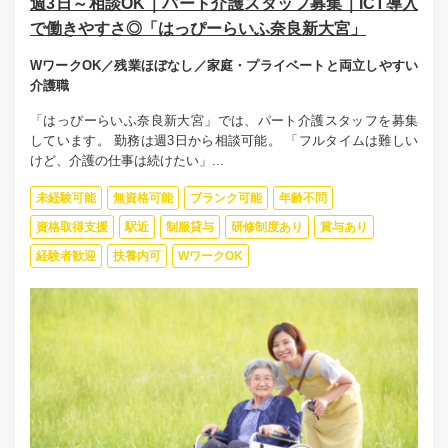
週3日～相談OK｜パート介護スタッフ募集｜ICT導入
で働きやすさ◎「はっぴーらいふ奈良新大宮」
WワークOK／残業ほぼなし／家庭・プライベートと両立しやすい
介護職
「はっぴーらいふ奈良新大宮」では、パート介護スタッフを募集
しています。 勤務は週3日から相談可能。 「フルタイムは難しい
けど、介護の仕事は続けたい」...
未経験可能
無資格可能
ブランク可能
年齢不問
資格取得支援
駅近
制服貸与
研修制度あり
賞与あり
経験者歓迎
扶養内可
WワークOK