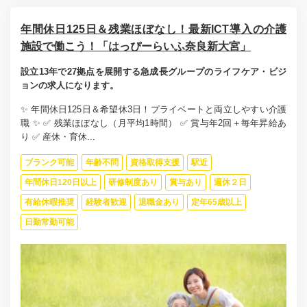
年間休日125日＆残業ほぼなし！最新ICT導入の介護
施設で働こう！「はっぴーらいふ奈良新大宮」
設立13年で27拠点を展開する急成長グループのライフケア・ビジ
ョンの求人になります。
✨ 年間休日125日＆希望休3日！プライベートと両立しやすい介護
職 ✨ ✅ 残業ほぼなし（月平均1時間） ✅ 賞与年2回＋毎年昇給あ
り ✅ 産休・育休...
ブランク可能
年齢不問
資格取得支援
駅近
年間休日120日以上
研修制度あり
賞与あり
週休２日
有給休暇推奨
経験者歓迎
退職金あり
定年65歳以上
日勤常勤可能