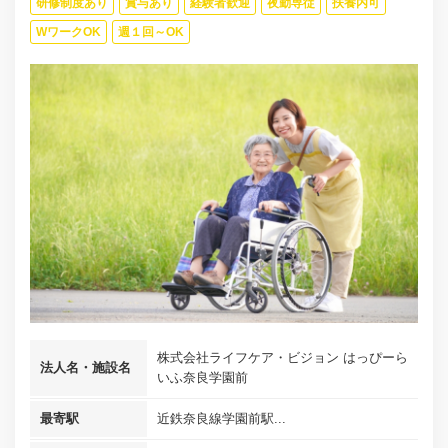
研修制度あり
賞与あり
経験者歓迎
夜勤専従
扶養内可
WワークOK
週１回～OK
株式会社ライフケア・ビジョン はっぴーら
法人名・施設名
いふ奈良学園前
最寄駅
近鉄奈良線学園前駅...