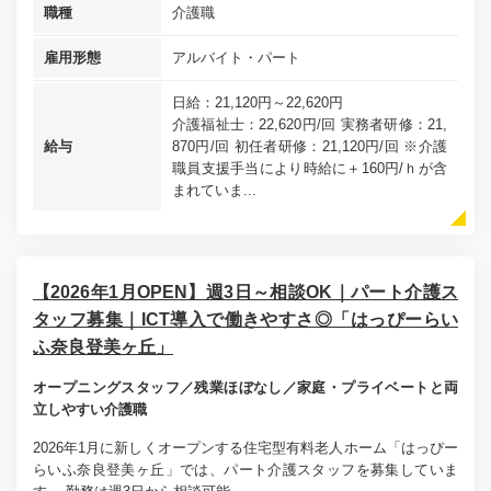
職種
介護職
雇用形態
アルバイト・パート
日給：21,120円～22,620円
介護福祉士：22,620円/回 実務者研修：21,
給与
870円/回 初任者研修：21,120円/回 ※介護
職員支援手当により時給に＋160円/ｈが含
まれていま...
【2026年1月OPEN】週3日～相談OK｜パート介護ス
タッフ募集｜ICT導入で働きやすさ◎「はっぴーらい
ふ奈良登美ヶ丘」
オープニングスタッフ／残業ほぼなし／家庭・プライベートと両
立しやすい介護職
2026年1月に新しくオープンする住宅型有料老人ホーム「はっぴー
らいふ奈良登美ヶ丘」では、パート介護スタッフを募集していま