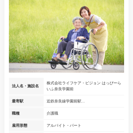
株式会社ライフケア・ビジョン はっぴーら
法人名・施設名
いふ奈良学園前
最寄駅
近鉄奈良線学園前駅...
職種
介護職
雇用形態
アルバイト・パート