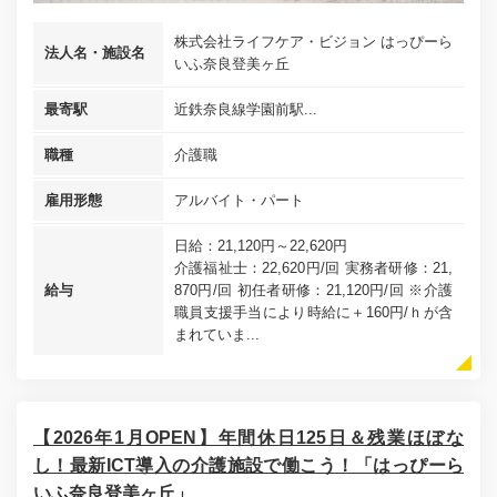
株式会社ライフケア・ビジョン はっぴーら
法人名・施設名
いふ奈良登美ヶ丘
最寄駅
近鉄奈良線学園前駅...
職種
介護職
雇用形態
アルバイト・パート
日給：21,120円～22,620円
介護福祉士：22,620円/回 実務者研修：21,
給与
870円/回 初任者研修：21,120円/回 ※介護
職員支援手当により時給に＋160円/ｈが含
まれていま...
【2026年1月OPEN】年間休日125日＆残業ほぼな
し！最新ICT導入の介護施設で働こう！「はっぴーら
いふ奈良登美ヶ丘」