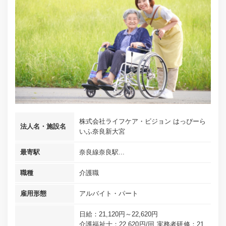
株式会社ライフケア・ビジョン はっぴーら
法人名・施設名
いふ奈良新大宮
最寄駅
奈良線奈良駅...
職種
介護職
雇用形態
アルバイト・パート
日給：21,120円～22,620円
介護福祉士：22,620円/回 実務者研修：21,