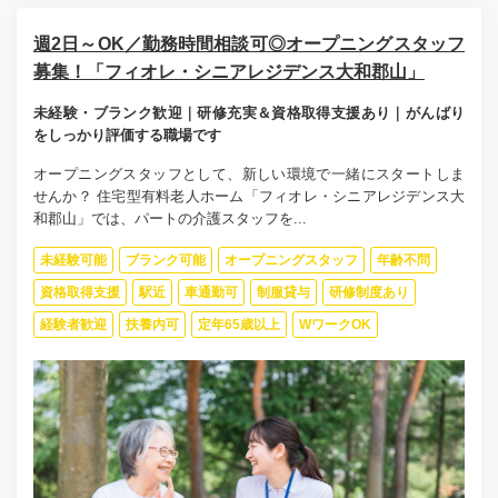
週2日～OK／勤務時間相談可◎オープニングスタッフ
募集！「フィオレ・シニアレジデンス大和郡山」
未経験・ブランク歓迎｜研修充実＆資格取得支援あり｜がんばり
をしっかり評価する職場です
オープニングスタッフとして、新しい環境で一緒にスタートしま
せんか？ 住宅型有料老人ホーム「フィオレ・シニアレジデンス大
和郡山」では、パートの介護スタッフを...
未経験可能
ブランク可能
オープニングスタッフ
年齢不問
資格取得支援
駅近
車通勤可
制服貸与
研修制度あり
経験者歓迎
扶養内可
定年65歳以上
WワークOK