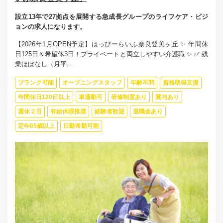
設立13年で27拠点を展開する急成長グループのライフケア・ビジ
ョンの求人になります。
【2026年1月OPEN予定】はっぴーらいふ奈良登美ヶ丘 ✨ 年間休
日125日＆希望休3日！プライベートと両立しやすい介護職 ✨ ✅ 残
業ほぼなし（月平...
ブランク可能
オープニングスタッフ
年齢不問
資格取得支援
年間休日120日以上
車通勤可
研修制度あり
賞与あり
週休２日
有給休暇推奨
経験者歓迎
退職金あり
定年65歳以上
日勤常勤可能