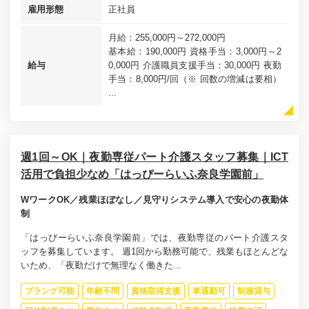
雇用形態
正社員
月給：255,000円～272,000円
基本給：190,000円 資格手当：3,000円～2
給与
0,000円 介護職員支援手当：30,000円 夜勤
手当：8,000円/回（※ 回数の増減は要相）
...
週1回～OK｜夜勤専従パート介護スタッフ募集｜ICT
活用で負担少なめ「はっぴーらいふ奈良学園前」
WワークOK／残業ほぼなし／見守りシステム導入で安心の夜勤体
制
「はっぴーらいふ奈良学園前」では、夜勤専従のパート介護スタ
ッフを募集しています。 週1回から勤務可能で、残業もほとんどな
いため、「夜勤だけで無理なく働きた...
ブランク可能
年齢不問
資格取得支援
車通勤可
制服貸与