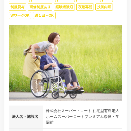
制服貸与
研修制度あり
経験者歓迎
夜勤専従
扶養内可
WワークOK
週１回～OK
株式会社スーパー・コート 住宅型有料老人
法人名・施設名
ホームスーパーコートプレミアム奈良・学
園前