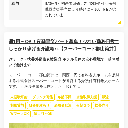
給与
870円/回 初任者研修：21,120円/回 ※介護
職員支援手当により時給に＋160円/ｈが含
まれていま...
週1回～OK！夜勤専従パート募集！少ない勤務日数で
しっかり稼げる介護職♪♪【スーパーコート郡山筒井】
Wワーク・扶養外勤務も歓迎◎ ホテル母体の安心環境で、落ち着
いて働けます
スーパー・コート郡山筒井は、関西一円で有料老人ホームを展開
する株式会社スーパー・コートが運営する介護付有料老人ホーム
です。 ホテル事業を母体とした「おもて...
未経験可能
ブランク可能
年齢不問
資格取得支援
駅近
制服貸与
研修制度あり
経験者歓迎
夜勤専従
扶養内可
WワークOK
週１回～OK