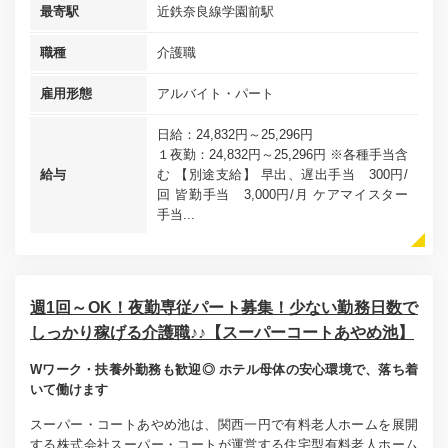
最寄駅
近鉄奈良線学園前駅
職種
介護職
雇用形態
アルバイト・パート
日給：24,832円～25,296円
１夜勤：24,832円～25,296円 ※各種手当含
給与
む 【別途支給】 早出、遅出手当 300円/
回 皆勤手当 3,000円/月 ケアマイスター
手当...
週1回～OK！夜勤専従パート募集！少ない勤務日数で
しっかり稼げる介護職♪♪【スーパーコートあやめ池】
Wワーク・扶養外勤務も歓迎◎ ホテル母体の安心環境で、落ち着
いて働けます
スーパー・コートあやめ池は、関西一円で有料老人ホームを展開
する株式会社スーパー・コートが運営する住宅型有料老人ホーム