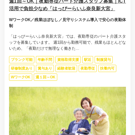
週1回～OK｜夜勤専従パート介護スタッフ募集｜ICT
活用で負担少なめ「はっぴーらいふ奈良新大宮」
WワークOK／残業ほぼなし／見守りシステム導入で安心の夜勤体
制
「はっぴーらいふ奈良新大宮」では、夜勤専従のパート介護スタ
ッフを募集しています。 週1回から勤務可能で、残業もほとんどな
いため、「夜勤だけで無理なく働きた...
ブランク可能
年齢不問
資格取得支援
駅近
制服貸与
研修制度あり
賞与あり
経験者歓迎
夜勤専従
扶養内可
WワークOK
週１回～OK