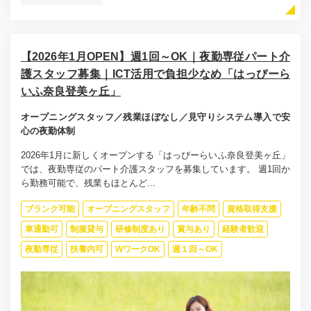
【2026年1月OPEN】週1回～OK｜夜勤専従パート介
護スタッフ募集｜ICT活用で負担少なめ「はっぴーら
いふ奈良登美ヶ丘」
オープニングスタッフ／残業ほぼなし／見守りシステム導入で安
心の夜勤体制
2026年1月に新しくオープンする「はっぴーらいふ奈良登美ヶ丘」
では、夜勤専従のパート介護スタッフを募集しています。 週1回か
ら勤務可能で、残業もほとんど...
ブランク可能
オープニングスタッフ
年齢不問
資格取得支援
車通勤可
制服貸与
研修制度あり
賞与あり
経験者歓迎
夜勤専従
扶養内可
WワークOK
週１回～OK