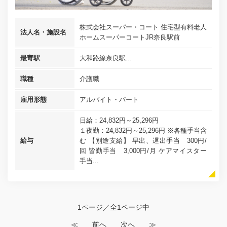
株式会社スーパー・コート 住宅型有料老人
法人名・施設名
ホームスーパーコートJR奈良駅前
最寄駅
大和路線奈良駅...
職種
介護職
雇用形態
アルバイト・パート
日給：24,832円～25,296円
１夜勤：24,832円～25,296円 ※各種手当含
給与
む 【別途支給】 早出、遅出手当 300円/
回 皆勤手当 3,000円/月 ケアマイスター
手当...
1ページ／全1ページ中
≪
前へ
次へ
≫