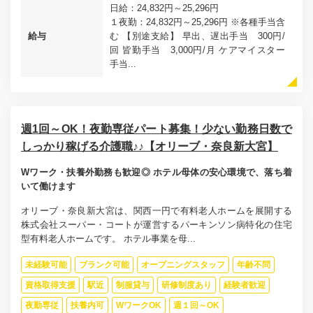
日給：24,832円～25,296円
１夜勤：24,832円～25,296円 ※各種手当含
給与
む 【別途支給】 早出、遅出手当 300円/
回 皆勤手当 3,000円/月 ケアマイスター
手当...
週1回～OK！夜勤専従パート募集！少ない勤務日数で
しっかり稼げる介護職♪♪【オリーブ・奈良新大宮】
Wワーク・扶養外勤務も歓迎◎ ホテル母体の安心環境で、落ち着
いて働けます
オリーブ・奈良新大宮は、関西一円で有料老人ホームを展開する
株式会社スーパー・コートが運営するパーキンソン病特化の住宅
型有料老人ホームです。 ホテル事業を母...
未経験可能
ブランク可能
オープニングスタッフ
年齢不問
資格取得支援
駅近
制服貸与
研修制度あり
経験者歓迎
夜勤専従
扶養内可
WワークOK
週１回～OK