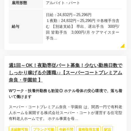
雇用形態
アルバイト・パート
日給：24,832円～25,296円
１夜勤：24,832円～25,296円 ※各種手当含
給与
む 【別途支給】 早出、遅出手当 300円/
回 皆勤手当 3,000円/月 ケアマイスター
手当...
週1回～OK！夜勤専従パート募集！少ない勤務日数で
しっかり稼げる介護職♪♪【スーパーコートプレミアム
奈良・学園前 】
Wワーク・扶養外勤務も歓迎◎ ホテル母体の安心環境で、落ち着
いて働けます
スーパー・コートプレミアム奈良・学園前 は、関西一円で有料老
人ホームを展開する株式会社スーパー・コートが運営する住宅型
有料老人ホームです。 ホテル事業を母...
未経験可能
ブランク可能
年齢不問
資格取得支援
駅近