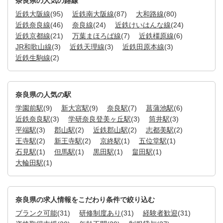
奈良県の人気の路線
近鉄大阪線
(95)
近鉄南大阪線
(87)
大和路線
(80)
近鉄奈良線
(46)
奈良線
(24)
近鉄けいはんな線
(24)
近鉄京都線
(21)
万葉まほろば線
(7)
近鉄橿原線
(6)
JR和歌山線
(3)
近鉄天理線
(3)
近鉄田原本線
(3)
近鉄生駒線
(2)
奈良県の人気の駅
学園前駅
(9)
新大宮駅
(9)
奈良駅
(7)
菖蒲池駅
(6)
近鉄奈良駅
(3)
学研奈良登美ヶ丘駅
(3)
筒井駅
(3)
平端駅
(3)
郡山駅
(2)
近鉄郡山駅
(2)
志都美駅
(2)
王寺駅
(2)
新王寺駅
(2)
京終駅
(1)
五位堂駅
(1)
石見駅
(1)
但馬駅
(1)
黒田駅
(1)
畠田駅
(1)
大輪田駅
(1)
奈良県の求人情報をこだわり条件で絞り込む
ブランク可能
(31)
研修制度あり
(31)
経験者歓迎
(31)