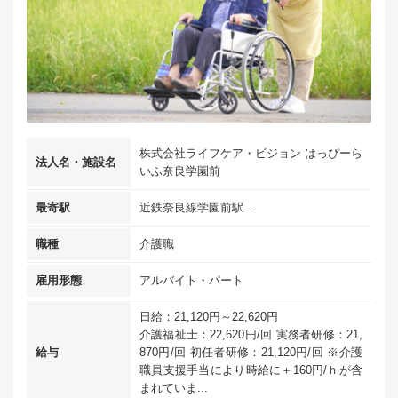
株式会社ライフケア・ビジョン はっぴーら
法人名・施設名
いふ奈良学園前
最寄駅
近鉄奈良線学園前駅...
職種
介護職
雇用形態
アルバイト・パート
日給：21,120円～22,620円
介護福祉士：22,620円/回 実務者研修：21,
給与
870円/回 初任者研修：21,120円/回 ※介護
職員支援手当により時給に＋160円/ｈが含
まれていま...