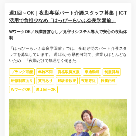
週1回～OK｜夜勤専従パート介護スタッフ募集｜ICT
活用で負担少なめ「はっぴーらいふ奈良学園前」
WワークOK／残業ほぼなし／見守りシステム導入で安心の夜勤体
制
「はっぴーらいふ奈良学園前」では、夜勤専従のパート介護スタ
ッフを募集しています。 週1回から勤務可能で、残業もほとんどな
いため、「夜勤だけで無理なく働きた...
ブランク可能
年齢不問
資格取得支援
車通勤可
制服貸与
研修制度あり
賞与あり
経験者歓迎
夜勤専従
扶養内可
WワークOK
週１回～OK