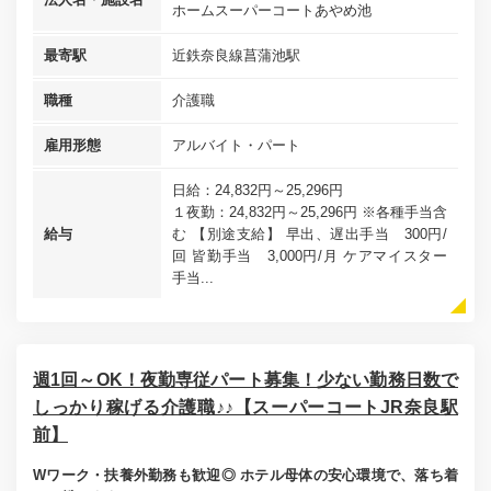
ホームスーパーコートあやめ池
最寄駅
近鉄奈良線菖蒲池駅
職種
介護職
雇用形態
アルバイト・パート
日給：24,832円～25,296円
１夜勤：24,832円～25,296円 ※各種手当含
給与
む 【別途支給】 早出、遅出手当 300円/
回 皆勤手当 3,000円/月 ケアマイスター
手当...
週1回～OK！夜勤専従パート募集！少ない勤務日数で
しっかり稼げる介護職♪♪【スーパーコートJR奈良駅
前】
Wワーク・扶養外勤務も歓迎◎ ホテル母体の安心環境で、落ち着