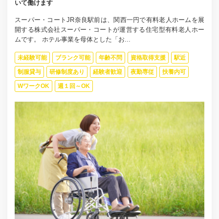
いて働けます
スーパー・コートJR奈良駅前は、関西一円で有料老人ホームを展
開する株式会社スーパー・コートが運営する住宅型有料老人ホー
ムです。 ホテル事業を母体とした「お...
未経験可能
ブランク可能
年齢不問
資格取得支援
駅近
制服貸与
研修制度あり
経験者歓迎
夜勤専従
扶養内可
WワークOK
週１回～OK