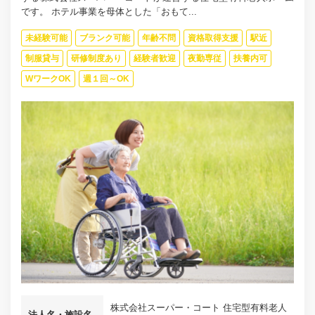
です。 ホテル事業を母体とした「おもて...
未経験可能
ブランク可能
年齢不問
資格取得支援
駅近
制服貸与
研修制度あり
経験者歓迎
夜勤専従
扶養内可
WワークOK
週１回～OK
株式会社スーパー・コート 住宅型有料老人
法人名・施設名