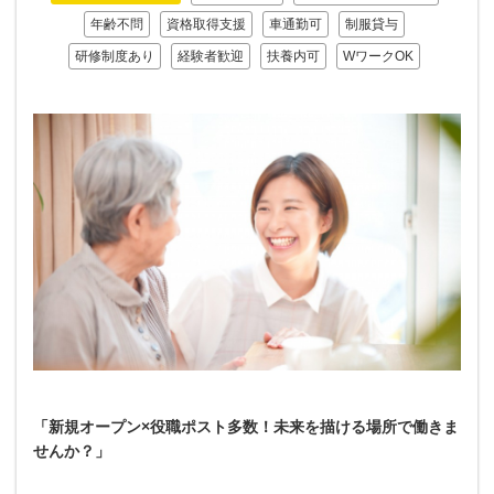
年齢不問
資格取得支援
車通勤可
制服貸与
研修制度あり
経験者歓迎
扶養内可
WワークOK
「新規オープン×役職ポスト多数！未来を描ける場所で働きま
せんか？」