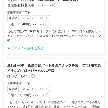
住宅型有料老人ホーム HIBISU守口
京阪本線守口市駅...
介護職
アルバイト・パート
日給：23,400円～25,200円
【夜勤専従／2026年2月オープンの新施設】HIBISU守口 ＼残業なし・
キャリアアップのチャンス多数／あなたの挑戦を全力で応援します！ 2
02...
★この求人の詳細を見る
週1回～OK｜夜勤専従パート介護スタッフ募集｜ICT活用で負
担少なめ「はっぴーらいふ守口」
はっぴーらいふ守口
京阪本線守口市駅...
介護職
アルバイト・パート
日給：21,120円～22,620円
「はっぴーらいふ守口」では、夜勤専従のパート介護スタッフを募集し
ています。 週1回から勤務可能で、残業もほとんどないため、「夜勤だ