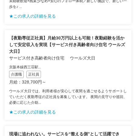
未経験歓迎×残業少なめ×安心のフォロー体制／新しい施設で、新しい一
歩を♪ ...
★この求人の詳細を見る
【夜勤専従正社員】月給30万円以上も可能！夜勤経験を活か
して安定収入を実現【サービス付き高齢者向け住宅 ウールズ
大日】
サービス付き高齢者向け住宅 ウールズ大日
京阪本線西三荘駅...
介護職
正社員
月給：328,700円～
ウールズ大日では、利用者様が安心して夜間を過ごせるようサポートし
ていただく夜勤専従の正社員を募集しています。 夜間の見守りや巡回、
必要に応じた介助...
★この求人の詳細を見る
現場に追われない。サービスを“整える側”として活躍でき