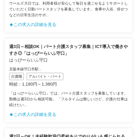
ウールズ大日では、利用者様が安心して毎日を過ごせるようサポートし
ていただく日勤パートスタッフを募集しています。 食事や入浴、排せつ
などの日常生活のサポ...
★この求人の詳細を見る
週3日～相談OK｜パート介護スタッフ募集｜ICT導入で働きや
すさ◎「はっぴーらいふ守口」
はっぴーらいふ守口
京阪本線守口市駅...
介護職
アルバイト・パート
時給：1,180円～1,380円
「はっぴーらいふ守口」では、パート介護スタッフを募集しています。
勤務は週3日から相談可能。 「フルタイムは難しいけど、介護の仕事は
続けたい...
★この求人の詳細を見る
週2日～OK！未経験歓迎◎昇給ありでやりがいも感じられる