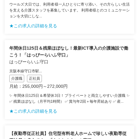
ウールズ大日では、利用者様一人ひとりに寄り添い、その方らしい生活
を支える介護スタッフを募集しています。 利用者様とのコミュニケーシ
ョンを大切にしな...
★この求人の詳細を見る
年間休日125日＆残業ほぼなし！最新ICT導入の介護施設で働
こう！「はっぴーらいふ守口」
はっぴーらいふ守口
京阪本線守口市駅...
介護職
正社員
月給：255,000円～272,000円
✨ 年間休日125日＆希望休3日！プライベートと両立しやすい介護職 ✨
✅ 残業ほぼなし（月平均1時間） ✅ 賞与年2回＋毎年昇給あり ✅ 産...
★この求人の詳細を見る
【夜勤専従正社員】住宅型有料老人ホームで珍しい夜勤専従