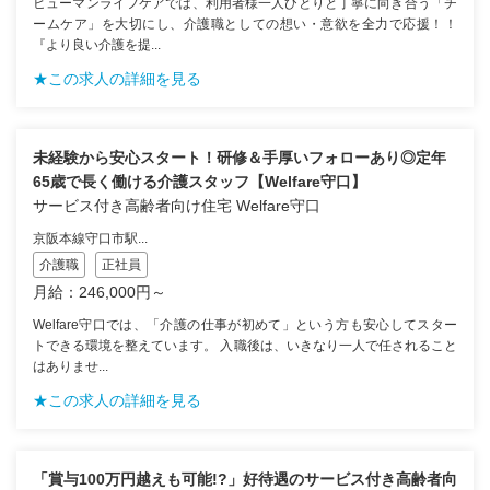
ヒューマンライフケアでは、利用者様一人ひとりと丁寧に向き合う「チ
ームケア」を大切にし、介護職としての想い・意欲を全力で応援！！
『より良い介護を提...
★この求人の詳細を見る
未経験から安心スタート！研修＆手厚いフォローあり◎定年
65歳で長く働ける介護スタッフ【Welfare守口】
サービス付き高齢者向け住宅 Welfare守口
京阪本線守口市駅...
介護職
正社員
月給：246,000円～
Welfare守口では、「介護の仕事が初めて」という方も安心してスター
トできる環境を整えています。 入職後は、いきなり一人で任されること
はありませ...
★この求人の詳細を見る
「賞与100万円越えも可能!?」好待遇のサービス付き高齢者向