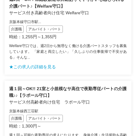
介護パート♪【Welfare守口】
サービス付き高齢者向け住宅 Welfare守口
京阪本線守口市駅...
介護職
アルバイト・パート
時給：1,255円～1,355円
Welfare守口では、週2日から無理なく働ける介護パートスタッフを募集
しています。 「家庭と両立したい」「久しぶりの仕事復帰で不安があ
る」そんな...
★この求人の詳細を見る
週１回～OK!! 21室と小規模なサ高住で夜勤専従パートの介護
職♪♪【ラポール守口】
サービス付高齢者向け住宅 ラポール守口
京阪本線西三荘駅
介護職
アルバイト・パート
時給：1,300円～
週１回～可能な夜勤専従の求人になります。 身体介護・生活援助を高齢