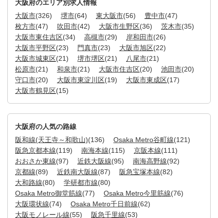
大阪府のエリア別求人情報
大阪市
(326)
堺市
(64)
東大阪市
(56)
豊中市
(47)
枚方市
(47)
吹田市
(42)
大阪市生野区
(36)
茨木市
(35)
大阪市東住吉区
(34)
高槻市
(29)
岸和田市
(26)
大阪市平野区
(23)
門真市
(23)
大阪市旭区
(22)
大阪市城東区
(21)
堺市堺区
(21)
八尾市
(21)
松原市
(21)
和泉市
(21)
大阪市住吉区
(20)
池田市
(20)
守口市
(20)
大阪市東淀川区
(19)
大阪市東成区
(17)
大阪市鶴見区
(15)
大阪府の人気の路線
阪和線(天王寺～和歌山)
(136)
Osaka Metro谷町線
(121)
阪急京都本線
(119)
南海本線
(115)
京阪本線
(111)
おおさか東線
(97)
近鉄大阪線
(95)
南海高野線
(92)
京都線
(89)
近鉄南大阪線
(87)
阪急宝塚本線
(82)
大和路線
(80)
学研都市線
(80)
Osaka Metro御堂筋線
(77)
Osaka Metro今里筋線
(76)
大阪環状線
(74)
Osaka Metro千日前線
(62)
大阪モノレール線
(55)
阪急千里線
(53)