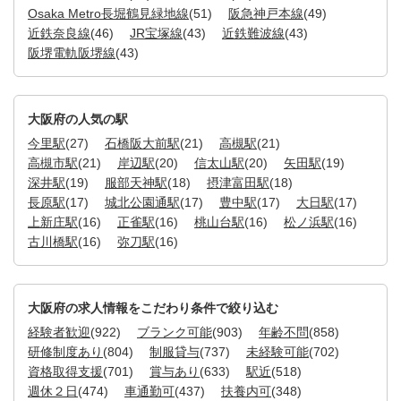
Osaka Metro長堀鶴見緑地線
(51)
阪急神戸本線
(49)
近鉄奈良線
(46)
JR宝塚線
(43)
近鉄難波線
(43)
阪堺電軌阪堺線
(43)
大阪府の人気の駅
今里駅
(27)
石橋阪大前駅
(21)
高槻駅
(21)
高槻市駅
(21)
岸辺駅
(20)
信太山駅
(20)
矢田駅
(19)
深井駅
(19)
服部天神駅
(18)
摂津富田駅
(18)
長原駅
(17)
城北公園通駅
(17)
豊中駅
(17)
大日駅
(17)
上新庄駅
(16)
正雀駅
(16)
桃山台駅
(16)
松ノ浜駅
(16)
古川橋駅
(16)
弥刀駅
(16)
大阪府の求人情報をこだわり条件で絞り込む
経験者歓迎
(922)
ブランク可能
(903)
年齢不問
(858)
研修制度あり
(804)
制服貸与
(737)
未経験可能
(702)
資格取得支援
(701)
賞与あり
(633)
駅近
(518)
週休２日
(474)
車通勤可
(437)
扶養内可
(348)