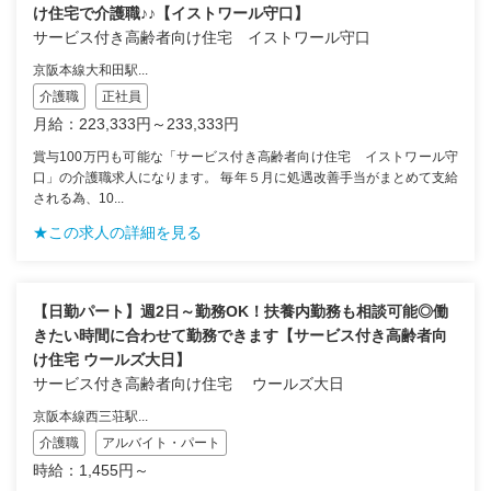
け住宅で介護職♪♪【イストワール守口】
サービス付き高齢者向け住宅 イストワール守口
京阪本線大和田駅...
介護職
正社員
月給：223,333円～233,333円
賞与100万円も可能な「サービス付き高齢者向け住宅 イストワール守
口」の介護職求人になります。 毎年５月に処遇改善手当がまとめて支給
される為、10...
★この求人の詳細を見る
【日勤パート】週2日～勤務OK！扶養内勤務も相談可能◎働
きたい時間に合わせて勤務できます【サービス付き高齢者向
け住宅 ウールズ大日】
サービス付き高齢者向け住宅 ウールズ大日
京阪本線西三荘駅...
介護職
アルバイト・パート
時給：1,455円～