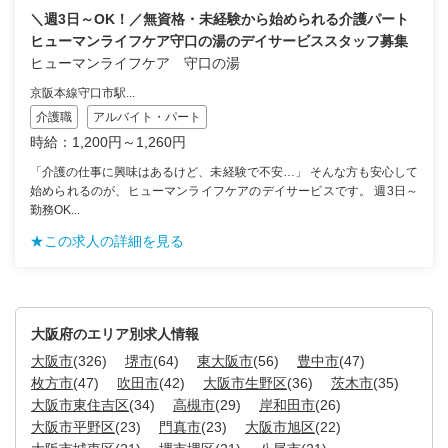
＼週3日～OK！／無資格・未経験から始められる介護パート
ヒューマンライフケア守口の湯のデイサービススタッフ募集
ヒューマンライフケア 守口の湯
京阪本線守口市駅...
介護職
アルバイト・パート
時給：1,200円～1,260円
「介護の仕事に興味はあるけど、未経験で不安…」 そんな方も安心して
始められるのが、ヒューマンライフケアのデイサービスです。 週3日～
勤務OK...
★この求人の詳細を見る
大阪府のエリア別求人情報
大阪市
(326)
堺市
(64)
東大阪市
(56)
豊中市
(47)
枚方市
(47)
吹田市
(42)
大阪市生野区
(36)
茨木市
(35)
大阪市東住吉区
(34)
高槻市
(29)
岸和田市
(26)
大阪市平野区
(23)
門真市
(23)
大阪市旭区
(22)