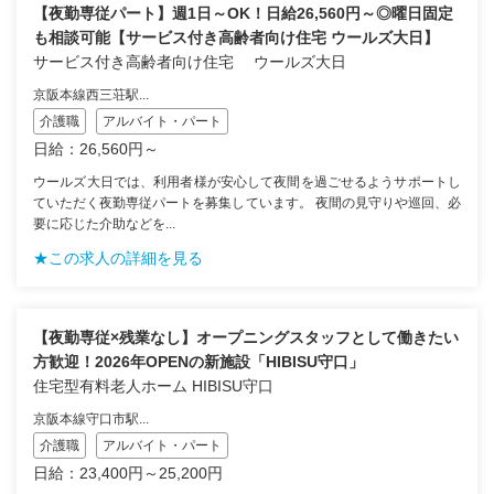
【夜勤専従パート】週1日～OK！日給26,560円～◎曜日固定
も相談可能【サービス付き高齢者向け住宅 ウールズ大日】
サービス付き高齢者向け住宅 ウールズ大日
京阪本線西三荘駅...
介護職
アルバイト・パート
日給：26,560円～
ウールズ大日では、利用者様が安心して夜間を過ごせるようサポートし
ていただく夜勤専従パートを募集しています。 夜間の見守りや巡回、必
要に応じた介助などを...
★この求人の詳細を見る
【夜勤専従×残業なし】オープニングスタッフとして働きたい
方歓迎！2026年OPENの新施設「HIBISU守口」
住宅型有料老人ホーム HIBISU守口
京阪本線守口市駅...
介護職
アルバイト・パート
日給：23,400円～25,200円