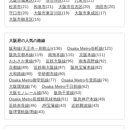
大阪市城東区
(21)
堺市堺区
(21)
八尾市
(21)
松原市
(21)
和泉市
(21)
大阪市住吉区
(20)
池田市
(20)
守口市
(20)
大阪市東淀川区
(19)
大阪市東成区
(17)
大阪市鶴見区
(15)
大阪府の人気の路線
阪和線(天王寺～和歌山)
(136)
Osaka Metro谷町線
(121)
阪急京都本線
(119)
南海本線
(115)
京阪本線
(111)
おおさか東線
(97)
近鉄大阪線
(95)
南海高野線
(92)
京都線
(89)
近鉄南大阪線
(87)
阪急宝塚本線
(82)
大和路線
(80)
学研都市線
(80)
Osaka Metro御堂筋線
(77)
Osaka Metro今里筋線
(76)
大阪環状線
(74)
Osaka Metro千日前線
(62)
大阪モノレール線
(55)
阪急千里線
(53)
Osaka Metro長堀鶴見緑地線
(51)
阪急神戸本線
(49)
近鉄奈良線
(46)
JR宝塚線
(43)
近鉄難波線
(43)
阪堺電軌阪堺線
(43)