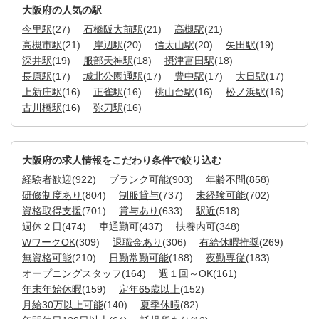
大阪府の人気の駅
今里駅
(27)
石橋阪大前駅
(21)
高槻駅
(21)
高槻市駅
(21)
岸辺駅
(20)
信太山駅
(20)
矢田駅
(19)
深井駅
(19)
服部天神駅
(18)
摂津富田駅
(18)
長原駅
(17)
城北公園通駅
(17)
豊中駅
(17)
大日駅
(17)
上新庄駅
(16)
正雀駅
(16)
桃山台駅
(16)
松ノ浜駅
(16)
古川橋駅
(16)
弥刀駅
(16)
大阪府の求人情報をこだわり条件で絞り込む
経験者歓迎
(922)
ブランク可能
(903)
年齢不問
(858)
研修制度あり
(804)
制服貸与
(737)
未経験可能
(702)
資格取得支援
(701)
賞与あり
(633)
駅近
(518)
週休２日
(474)
車通勤可
(437)
扶養内可
(348)
WワークOK
(309)
退職金あり
(306)
有給休暇推奨
(269)
無資格可能
(210)
日勤常勤可能
(188)
夜勤専従
(183)
オープニングスタッフ
(164)
週１回～OK
(161)
年末年始休暇
(159)
定年65歳以上
(152)
月給30万以上可能
(140)
夏季休暇
(82)