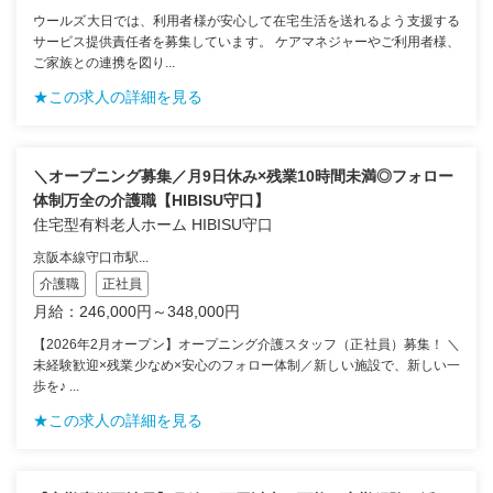
ウールズ大日では、利用者様が安心して在宅生活を送れるよう支援する
サービス提供責任者を募集しています。 ケアマネジャーやご利用者様、
ご家族との連携を図り...
★この求人の詳細を見る
＼オープニング募集／月9日休み×残業10時間未満◎フォロー
体制万全の介護職【HIBISU守口】
住宅型有料老人ホーム HIBISU守口
京阪本線守口市駅...
介護職
正社員
月給：246,000円～348,000円
【2026年2月オープン】オープニング介護スタッフ（正社員）募集！ ＼
未経験歓迎×残業少なめ×安心のフォロー体制／新しい施設で、新しい一
歩を♪ ...
★この求人の詳細を見る