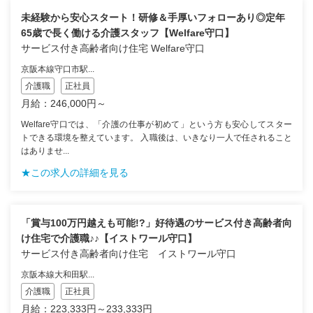
未経験から安心スタート！研修＆手厚いフォローあり◎定年
65歳で長く働ける介護スタッフ【Welfare守口】
サービス付き高齢者向け住宅 Welfare守口
京阪本線守口市駅...
介護職
正社員
月給：246,000円～
Welfare守口では、「介護の仕事が初めて」という方も安心してスター
トできる環境を整えています。 入職後は、いきなり一人で任されること
はありませ...
★この求人の詳細を見る
「賞与100万円越えも可能!?」好待遇のサービス付き高齢者向
け住宅で介護職♪♪【イストワール守口】
サービス付き高齢者向け住宅 イストワール守口
京阪本線大和田駅...
介護職
正社員
月給：223,333円～233,333円