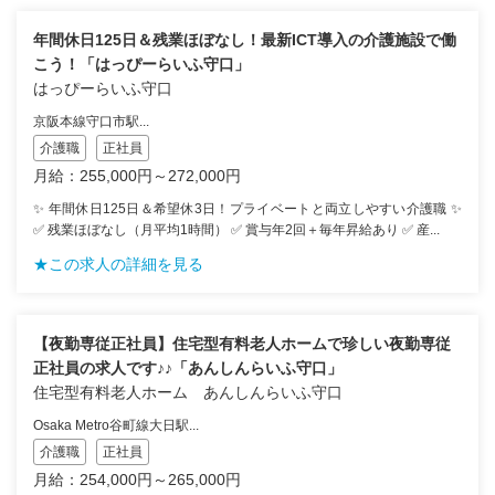
年間休日125日＆残業ほぼなし！最新ICT導入の介護施設で働
こう！「はっぴーらいふ守口」
はっぴーらいふ守口
京阪本線守口市駅...
介護職
正社員
月給：255,000円～272,000円
✨ 年間休日125日＆希望休3日！プライベートと両立しやすい介護職 ✨
✅ 残業ほぼなし（月平均1時間） ✅ 賞与年2回＋毎年昇給あり ✅ 産...
★この求人の詳細を見る
【夜勤専従正社員】住宅型有料老人ホームで珍しい夜勤専従
正社員の求人です♪♪「あんしんらいふ守口」
住宅型有料老人ホーム あんしんらいふ守口
Osaka Metro谷町線大日駅...
介護職
正社員
月給：254,000円～265,000円