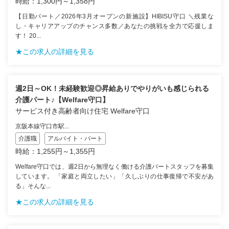
時給：1,300円～1,358円
【日勤パート／2026年3月オープンの新施設】HIBISU守口 ＼残業な
し・キャリアアップのチャンス多数／あなたの挑戦を全力で応援しま
す！ 20...
★この求人の詳細を見る
週2日～OK！未経験歓迎◎昇給ありでやりがいも感じられる
介護パート♪【Welfare守口】
サービス付き高齢者向け住宅 Welfare守口
京阪本線守口市駅...
介護職
アルバイト・パート
時給：1,255円～1,355円
Welfare守口では、週2日から無理なく働ける介護パートスタッフを募集
しています。 「家庭と両立したい」「久しぶりの仕事復帰で不安があ
る」そんな...
★この求人の詳細を見る