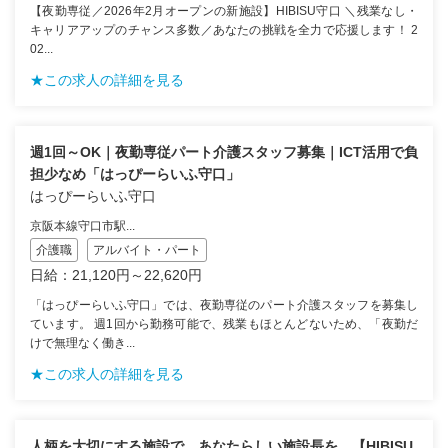
【夜勤専従／2026年2月オープンの新施設】HIBISU守口 ＼残業なし・
キャリアアップのチャンス多数／あなたの挑戦を全力で応援します！ 2
02...
★この求人の詳細を見る
週1回～OK｜夜勤専従パート介護スタッフ募集｜ICT活用で負
担少なめ「はっぴーらいふ守口」
はっぴーらいふ守口
京阪本線守口市駅...
介護職
アルバイト・パート
日給：21,120円～22,620円
「はっぴーらいふ守口」では、夜勤専従のパート介護スタッフを募集し
ています。 週1回から勤務可能で、残業もほとんどないため、「夜勤だ
けで無理なく働き...
★この求人の詳細を見る
人柄を大切にする施設で、あなたらしい施設長を。【HIBISU