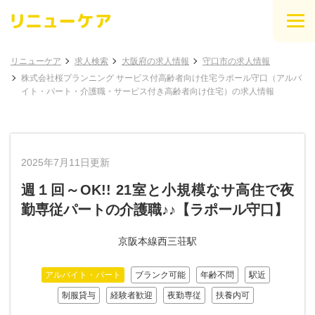
リニューケア
求人検索
大阪府の求人情報
守口市の求人情報
株式会社桜プランニング サービス付高齢者向け住宅ラポール守口（アルバ
イト・パート・介護職・サービス付き高齢者向け住宅）の求人情報
2025年7月11日更新
週１回～OK!! 21室と小規模なサ高住で夜
勤専従パートの介護職♪♪【ラポール守口】
京阪本線西三荘駅
アルバイト・パート
ブランク可能
年齢不問
駅近
制服貸与
経験者歓迎
夜勤専従
扶養内可