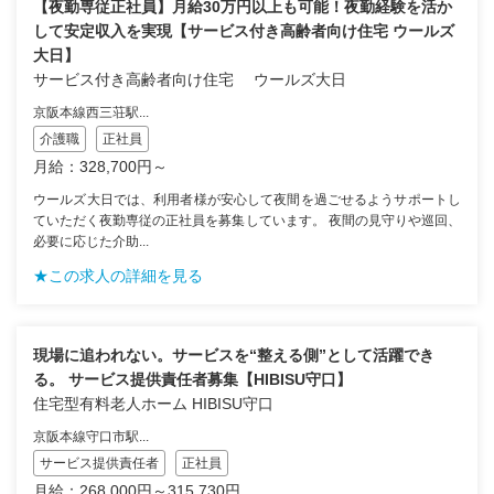
【夜勤専従正社員】月給30万円以上も可能！夜勤経験を活か
して安定収入を実現【サービス付き高齢者向け住宅 ウールズ
大日】
サービス付き高齢者向け住宅 ウールズ大日
京阪本線西三荘駅...
介護職
正社員
月給：328,700円～
ウールズ大日では、利用者様が安心して夜間を過ごせるようサポートし
ていただく夜勤専従の正社員を募集しています。 夜間の見守りや巡回、
必要に応じた介助...
★この求人の詳細を見る
現場に追われない。サービスを“整える側”として活躍でき
る。 サービス提供責任者募集【HIBISU守口】
住宅型有料老人ホーム HIBISU守口
京阪本線守口市駅...
サービス提供責任者
正社員
月給：268,000円～315,730円