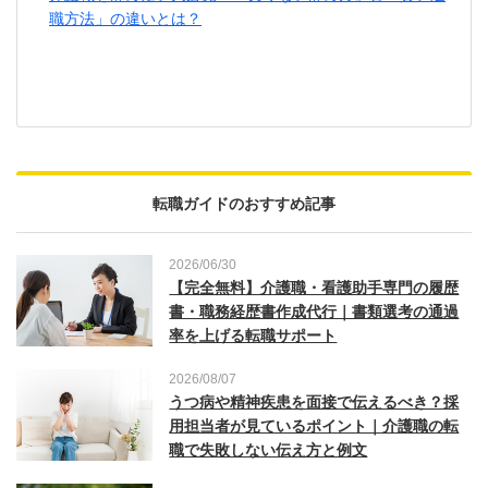
職方法」の違いとは？
転職ガイドのおすすめ記事
2026/06/30
【完全無料】介護職・看護助手専門の履歴
書・職務経歴書作成代行｜書類選考の通過
率を上げる転職サポート
2026/08/07
うつ病や精神疾患を面接で伝えるべき？採
用担当者が見ているポイント｜介護職の転
職で失敗しない伝え方と例文