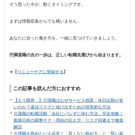
そう思った今が、動くタイミングです。
まずは情報収集からでも構いません。
あなたに合った働き方を、一緒に見つけていきましょう。
円満退職の次の一歩は、正しい転職先選びから始まります。
➔【
リニューケアに登録する
】
この記事を読んだ方におすすめ
【もう限界…】介護職はなぜサービス残業・休日出勤が多
いのか？違法リスクと抜け出すための現実的な方法
介護職の転職活動「会社にバレずに休む方法」完全攻略｜
面接日程の調整テク・理由の伝え方・リスク回避まで徹底
解説
介護職を辞めたい人必見！「良くない辞め方」と「賢い退