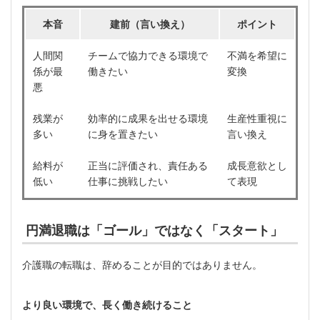
本音
建前（言い換え）
ポイント
人間関
チームで協力できる環境で
不満を希望に
係が最
働きたい
変換
悪
残業が
効率的に成果を出せる環境
生産性重視に
多い
に身を置きたい
言い換え
給料が
正当に評価され、責任ある
成長意欲とし
低い
仕事に挑戦したい
て表現
円満退職は「ゴール」ではなく「スタート」
介護職の転職は、辞めることが目的ではありません。
より良い環境で、長く働き続けること