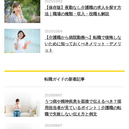
2025/10/03
【保存版】夜勤なし介護職の求人を探す方
法｜職場の種類・収入・役職も解説
2025/10/04
【介護職から病院勤務へ】転職で後悔しな
いために知っておくべきメリット・デメリ
ット
転職ガイドの新着記事
2026/08/07
うつ病や精神疾患を面接で伝えるべき？採
用担当者が見ているポイント｜介護職の転
職で失敗しない伝え方と例文
2026/08/07