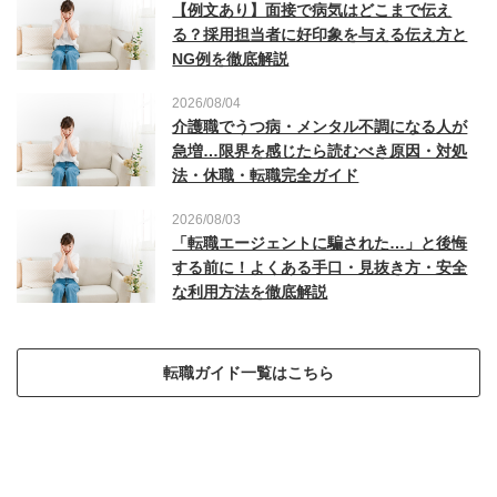
【例文あり】面接で病気はどこまで伝え
る？採用担当者に好印象を与える伝え方と
NG例を徹底解説
2026/08/04
介護職でうつ病・メンタル不調になる人が
急増…限界を感じたら読むべき原因・対処
法・休職・転職完全ガイド
2026/08/03
「転職エージェントに騙された…」と後悔
する前に！よくある手口・見抜き方・安全
な利用方法を徹底解説
転職ガイド一覧はこちら