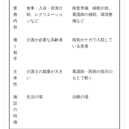
業
食事・入浴・排泄介
検査準備、移動介助、
務
助、レクリエーショ
看護師の補助、環境整
内
ンなど
備など
容
働
介護が必要な高齢者
病気やケガで入院して
く
いる患者
相
手
主
介護士の裁量が大き
看護師・医師の指示の
体
い
もとで動く
性
施
生活の場
治療の場
設
の
特
徴