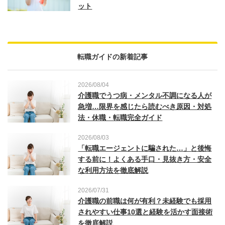
ット
転職ガイドの新着記事
2026/08/04
介護職でうつ病・メンタル不調になる人が
急増…限界を感じたら読むべき原因・対処
法・休職・転職完全ガイド
2026/08/03
「転職エージェントに騙された…」と後悔
する前に！よくある手口・見抜き方・安全
な利用方法を徹底解説
2026/07/31
介護職の前職は何が有利？未経験でも採用
されやすい仕事10選と経験を活かす面接術
を徹底解説