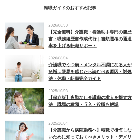
転職ガイドのおすすめ記事
2026/06/30
【完全無料】介護職・看護助手専門の履歴
書・職務経歴書作成代行｜書類選考の通過
率を上げる転職サポート
2026/08/04
介護職でうつ病・メンタル不調になる人が
急増…限界を感じたら読むべき原因・対処
法・休職・転職完全ガイド
2025/10/03
【保存版】夜勤なし介護職の求人を探す方
法｜職場の種類・収入・役職も解説
2025/10/04
【介護職から病院勤務へ】転職で後悔しな
いために知っておくべきメリット・デメリ