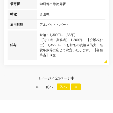
最寄駅
学研都市線徳庵駅...
職種
介護職
雇用形態
アルバイト・パート
時給：1,300円～1,358円
【初任者・実務者】 1,300円～ 【介護福祉
給与
士】 1,358円～ ※お持ちの資格や能力、経
験年数等に応じて決定いたします。 【各種
手当】 ■交...
1ページ／全2ページ中
≪
前へ
次へ
≫