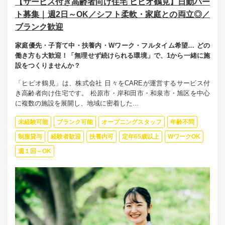
【サービス付き高齢者向け住宅 ヒビオ鶴見】日勤パー
ト募集｜週2日～OK／シフト柔軟・家庭との両立◎／
ブランク歓迎
家庭優先・子育て中・扶養内・Wワーク・フルタイム希望… どの
働き方も大歓迎！「無理せず続けられる環境」で、1から一緒に施
設をつくりませんか？
「ヒビオ鶴見」は、株式会社 日々をCAREが運営するサービス付
き高齢者向け住宅です。 松原市・岸和田市・和泉市・旭区を中心
に複数の施設を展開し、地域に密着した...
未経験可能
ブランク可能
オープニングスタッフ
年齢不問
制服貸与
経験者歓迎
扶養内可
定年65歳以上
WワークOK
週１回～OK