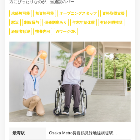
方にぴったりなのが、当施設のパー...
未経験可能
無資格可能
オープニングスタッフ
資格取得支援
駅近
制服貸与
研修制度あり
年末年始休暇
有給休暇推奨
経験者歓迎
扶養内可
WワークOK
最寄駅
Osaka Metro長堀鶴見緑地線横堤駅...