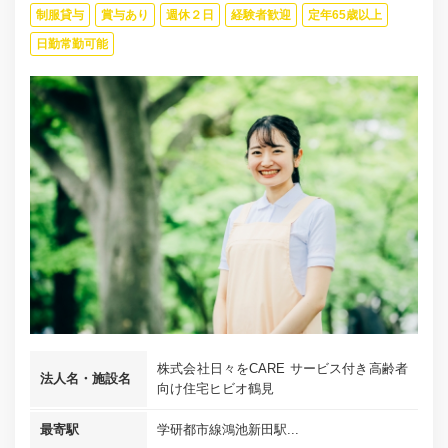
制服貸与
賞与あり
週休２日
経験者歓迎
定年65歳以上
日勤常勤可能
株式会社日々をCARE サービス付き高齢者
法人名・施設名
向け住宅ヒビオ鶴見
最寄駅
学研都市線鴻池新田駅...