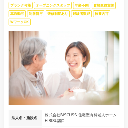
ブランク可能
オープニングスタッフ
年齢不問
資格取得支援
車通勤可
制服貸与
研修制度あり
経験者歓迎
扶養内可
WワークOK
株式会社BISCUSS 住宅型有料老人ホーム
法人名・施設名
HIBISU諸口