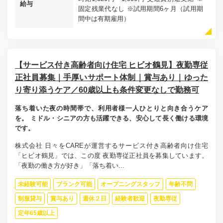
給与
固定残業代なし ※試用期間6ヶ月（試用期
間中は有期雇用）
【サービス付き高齢者向け住宅 ヒビオ鶴見】夜勤専従
正社員募集｜手厚いサポート体制｜賞与あり｜ゆった
り寄り添うケア／60歳以上も条件変更なしで勤務可
落ち着いた夜の時間帯で、利用者様一人ひとりと向き合うケア
を。 ミドル・シニアの方も活躍できる、安心して長く働ける環境
です。
株式会社 日々をCAREが運営するサービス付き高齢者向け住宅
「ヒビオ鶴見」では、この度 夜勤専従正社員を募集しています。
「夜勤の働き方が好き」「落ち着い...
未経験可能
ブランク可能
オープニングスタッフ
年齢不問
制服貸与
賞与あり
週休２日
経験者歓迎
夜勤専従
定年65歳以上