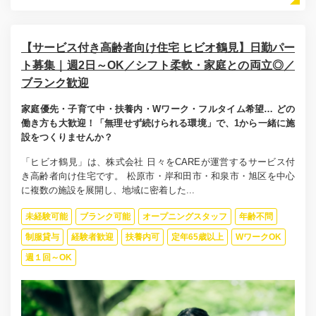
【サービス付き高齢者向け住宅 ヒビオ鶴見】日勤パー
ト募集｜週2日～OK／シフト柔軟・家庭との両立◎／
ブランク歓迎
家庭優先・子育て中・扶養内・Wワーク・フルタイム希望… どの
働き方も大歓迎！「無理せず続けられる環境」で、1から一緒に施
設をつくりませんか？
「ヒビオ鶴見」は、株式会社 日々をCAREが運営するサービス付
き高齢者向け住宅です。 松原市・岸和田市・和泉市・旭区を中心
に複数の施設を展開し、地域に密着した...
未経験可能
ブランク可能
オープニングスタッフ
年齢不問
制服貸与
経験者歓迎
扶養内可
定年65歳以上
WワークOK
週１回～OK