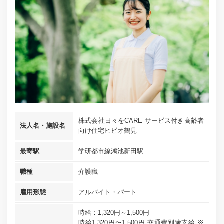
株式会社日々をCARE サービス付き高齢者
法人名・施設名
向け住宅ヒビオ鶴見
最寄駅
学研都市線鴻池新田駅...
職種
介護職
雇用形態
アルバイト・パート
時給：1,320円～1,500円
時給1,320円〜1,500円 交通費別途支給 ※