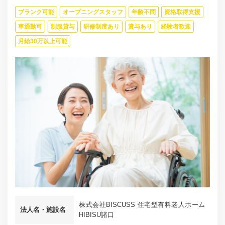
ブランク可能
オープニングスタッフ
年齢不問
資格取得支援
車通勤可
制服貸与
研修制度あり
賞与あり
経験者歓迎
月給30万以上可能
株式会社BISCUSS 住宅型有料老人ホーム
法人名・施設名
HIBISU諸口