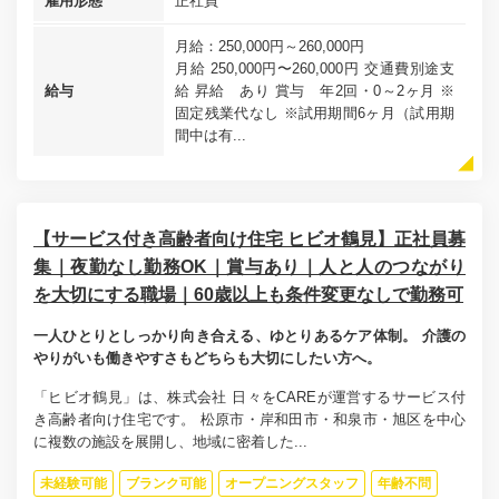
雇用形態
正社員
月給：250,000円～260,000円
月給 250,000円〜260,000円 交通費別途支
給与
給 昇給 あり 賞与 年2回・0～2ヶ月 ※
固定残業代なし ※試用期間6ヶ月（試用期
間中は有...
【サービス付き高齢者向け住宅 ヒビオ鶴見】正社員募
集｜夜勤なし勤務OK｜賞与あり｜人と人のつながり
を大切にする職場｜60歳以上も条件変更なしで勤務可
一人ひとりとしっかり向き合える、ゆとりあるケア体制。 介護の
やりがいも働きやすさもどちらも大切にしたい方へ。
「ヒビオ鶴見」は、株式会社 日々をCAREが運営するサービス付
き高齢者向け住宅です。 松原市・岸和田市・和泉市・旭区を中心
に複数の施設を展開し、地域に密着した...
未経験可能
ブランク可能
オープニングスタッフ
年齢不問