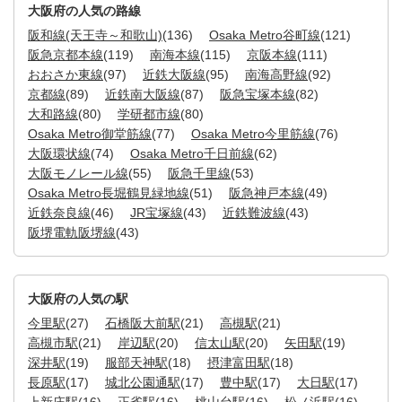
大阪府の人気の路線
阪和線(天王寺～和歌山)
(136)
Osaka Metro谷町線
(121)
阪急京都本線
(119)
南海本線
(115)
京阪本線
(111)
おおさか東線
(97)
近鉄大阪線
(95)
南海高野線
(92)
京都線
(89)
近鉄南大阪線
(87)
阪急宝塚本線
(82)
大和路線
(80)
学研都市線
(80)
Osaka Metro御堂筋線
(77)
Osaka Metro今里筋線
(76)
大阪環状線
(74)
Osaka Metro千日前線
(62)
大阪モノレール線
(55)
阪急千里線
(53)
Osaka Metro長堀鶴見緑地線
(51)
阪急神戸本線
(49)
近鉄奈良線
(46)
JR宝塚線
(43)
近鉄難波線
(43)
阪堺電軌阪堺線
(43)
大阪府の人気の駅
今里駅
(27)
石橋阪大前駅
(21)
高槻駅
(21)
高槻市駅
(21)
岸辺駅
(20)
信太山駅
(20)
矢田駅
(19)
深井駅
(19)
服部天神駅
(18)
摂津富田駅
(18)
長原駅
(17)
城北公園通駅
(17)
豊中駅
(17)
大日駅
(17)
上新庄駅
(16)
正雀駅
(16)
桃山台駅
(16)
松ノ浜駅
(16)