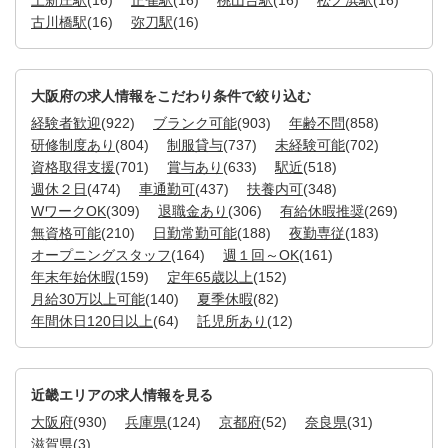
古川橋駅
(16)
弥刀駅
(16)
大阪府の求人情報をこだわり条件で絞り込む
経験者歓迎
(922)
ブランク可能
(903)
年齢不問
(858)
研修制度あり
(804)
制服貸与
(737)
未経験可能
(702)
資格取得支援
(701)
賞与あり
(633)
駅近
(518)
週休２日
(474)
車通勤可
(437)
扶養内可
(348)
WワークOK
(309)
退職金あり
(306)
有給休暇推奨
(269)
無資格可能
(210)
日勤常勤可能
(188)
夜勤専従
(183)
オープニングスタッフ
(164)
週１回～OK
(161)
年末年始休暇
(159)
定年65歳以上
(152)
月給30万以上可能
(140)
夏季休暇
(82)
年間休日120日以上
(64)
託児所あり
(12)
近畿エリアの求人情報を見る
大阪府
(930)
兵庫県
(124)
京都府
(52)
奈良県
(31)
滋賀県
(3)