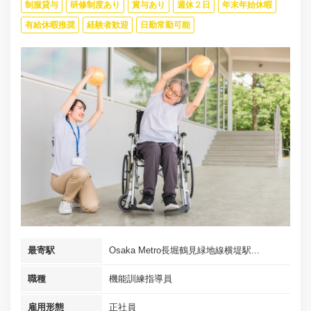
制服貸与
研修制度あり
賞与あり
週休２日
年末年始休暇
有給休暇推奨
経験者歓迎
日勤常勤可能
最寄駅
Osaka Metro長堀鶴見緑地線横堤駅...
職種
機能訓練指導員
雇用形態
正社員