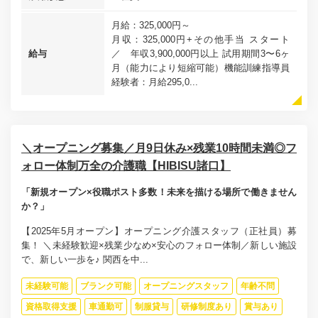
月給：325,000円～
月収：325,000円+その他手当 スタート
給与
／ 年収3,900,000円以上 試用期間3〜6ヶ
月（能力により短縮可能）機能訓練指導員
経験者：月給295,0...
＼オープニング募集／月9日休み×残業10時間未満◎フ
ォロー体制万全の介護職【HIBISU諸口】
「新規オープン×役職ポスト多数！未来を描ける場所で働きません
か？」
【2025年5月オープン】オープニング介護スタッフ（正社員）募
集！ ＼未経験歓迎×残業少なめ×安心のフォロー体制／新しい施設
で、新しい一歩を♪ 関西を中...
未経験可能
ブランク可能
オープニングスタッフ
年齢不問
資格取得支援
車通勤可
制服貸与
研修制度あり
賞与あり