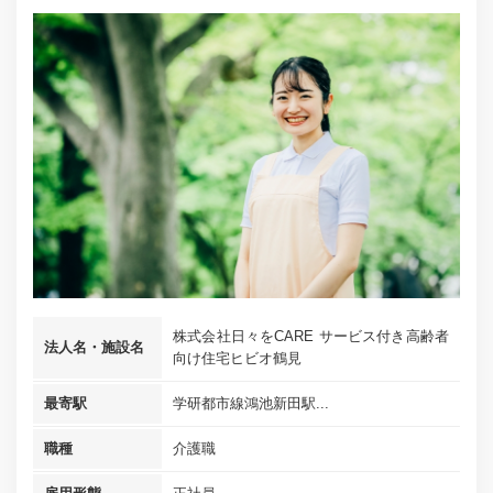
株式会社日々をCARE サービス付き高齢者
法人名・施設名
向け住宅ヒビオ鶴見
最寄駅
学研都市線鴻池新田駅...
職種
介護職