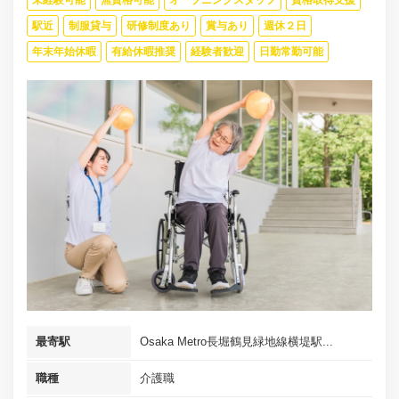
未経験可能
無資格可能
オープニングスタッフ
資格取得支援
駅近
制服貸与
研修制度あり
賞与あり
週休２日
年末年始休暇
有給休暇推奨
経験者歓迎
日勤常勤可能
最寄駅
Osaka Metro長堀鶴見緑地線横堤駅...
職種
介護職