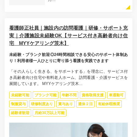
看護師正社員｜施設内の訪問看護｜研修・サポート充
実｜介護施設未経験OK【サービス付き高齢者向け住
宅 MYYケアリング茨木】
未経験・ブランク歓迎◎24時間相談できる安心のサポート体制あ
り！利用者様一人ひとりに寄り添う看護を実践できます
「その人らしく生きる、をサポートする」を理念に、サービス付
き高齢者向け住宅や有料老人ホーム、訪問看護・介護サービスを
展開しています。 MYYケアリング茨木...
未経験可能
ブランク可能
年齢不問
資格取得支援
車通勤可
制服貸与
研修制度あり
賞与あり
週休２日
有給休暇推奨
経験者歓迎
月給30万以上可能