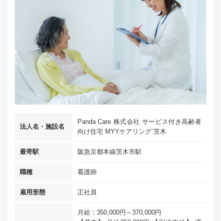
Panda Care 株式会社 サービス付き高齢者
法人名・施設名
向け住宅 MYYケアリング`茨木
最寄駅
阪急京都本線茨木市駅
職種
看護師
雇用形態
正社員
月給：350,000円～370,000円