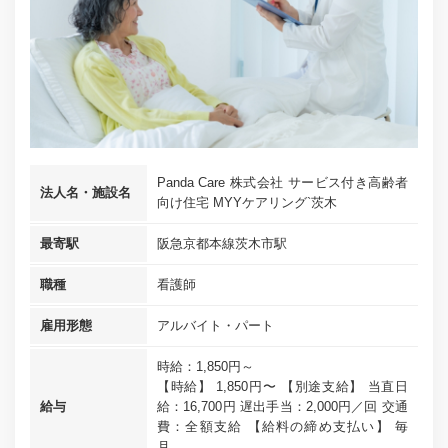
Panda Care 株式会社 サービス付き高齢者
法人名・施設名
向け住宅 MYYケアリング`茨木
最寄駅
阪急京都本線茨木市駅
職種
看護師
雇用形態
アルバイト・パート
時給：1,850円～
【時給】 1,850円〜 【別途支給】 当直日
給与
給：16,700円 遅出手当：2,000円／回 交通
費：全額支給 【給料の締め支払い】 毎
月...