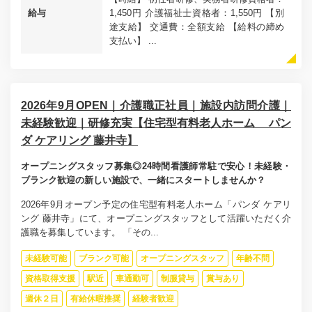
給与
1,450円 介護福祉士資格者：1,550円 【別
途支給】 交通費：全額支給 【給料の締め
支払い】 ...
2026年9月OPEN｜介護職正社員｜施設内訪問介護｜
未経験歓迎｜研修充実【住宅型有料老人ホーム パン
ダ ケアリング 藤井寺】
オープニングスタッフ募集◎24時間看護師常駐で安心！未経験・
ブランク歓迎の新しい施設で、一緒にスタートしませんか？
2026年9月オープン予定の住宅型有料老人ホーム「パンダ ケアリ
ング 藤井寺」にて、オープニングスタッフとして活躍いただく介
護職を募集しています。 「その...
未経験可能
ブランク可能
オープニングスタッフ
年齢不問
資格取得支援
駅近
車通勤可
制服貸与
賞与あり
週休２日
有給休暇推奨
経験者歓迎