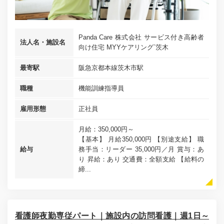
Panda Care 株式会社 サービス付き高齢者
法人名・施設名
向け住宅 MYYケアリング`茨木
最寄駅
阪急京都本線茨木市駅
職種
機能訓練指導員
雇用形態
正社員
月給：350,000円～
【基本】 月給350,000円 【別途支給】 職
給与
務手当：リーダー 35,000円／月 賞与：あ
り 昇給：あり 交通費：全額支給 【給料の
締...
看護師夜勤専従パート｜施設内の訪問看護｜週1日～