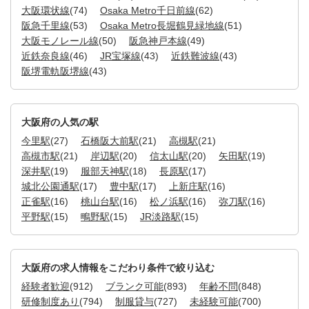
大阪環状線
(74)
Osaka Metro千日前線
(62)
阪急千里線
(53)
Osaka Metro長堀鶴見緑地線
(51)
大阪モノレール線
(50)
阪急神戸本線
(49)
近鉄奈良線
(46)
JR宝塚線
(43)
近鉄難波線
(43)
阪堺電軌阪堺線
(43)
大阪府の人気の駅
今里駅
(27)
石橋阪大前駅
(21)
高槻駅
(21)
高槻市駅
(21)
岸辺駅
(20)
信太山駅
(20)
矢田駅
(19)
深井駅
(19)
服部天神駅
(18)
長原駅
(17)
城北公園通駅
(17)
豊中駅
(17)
上新庄駅
(16)
正雀駅
(16)
桃山台駅
(16)
松ノ浜駅
(16)
弥刀駅
(16)
平野駅
(15)
鴫野駅
(15)
JR淡路駅
(15)
大阪府の求人情報をこだわり条件で絞り込む
経験者歓迎
(912)
ブランク可能
(893)
年齢不問
(848)
研修制度あり
(794)
制服貸与
(727)
未経験可能
(700)