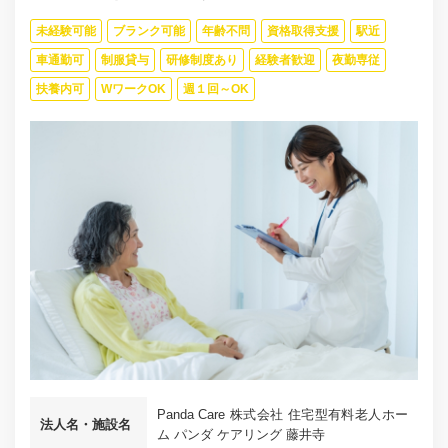
未経験可能
ブランク可能
年齢不問
資格取得支援
駅近
車通勤可
制服貸与
研修制度あり
経験者歓迎
夜勤専従
扶養内可
WワークOK
週１回～OK
Panda Care 株式会社 住宅型有料老人ホー
法人名・施設名
ム パンダ ケアリング 藤井寺