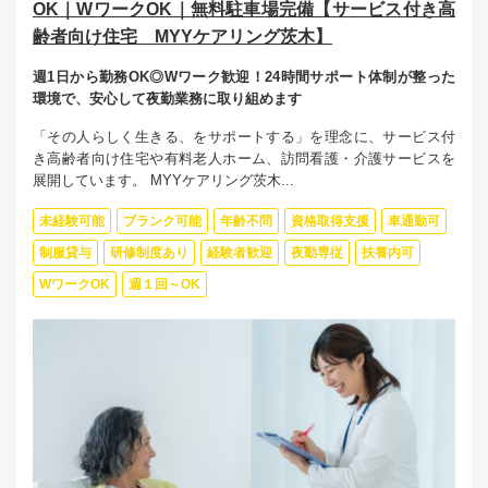
OK｜WワークOK｜無料駐車場完備【サービス付き高
齢者向け住宅 MYYケアリング茨木】
週1日から勤務OK◎Wワーク歓迎！24時間サポート体制が整った
環境で、安心して夜勤業務に取り組めます
「その人らしく生きる、をサポートする」を理念に、サービス付
き高齢者向け住宅や有料老人ホーム、訪問看護・介護サービスを
展開しています。 MYYケアリング茨木...
未経験可能
ブランク可能
年齢不問
資格取得支援
車通勤可
制服貸与
研修制度あり
経験者歓迎
夜勤専従
扶養内可
WワークOK
週１回～OK