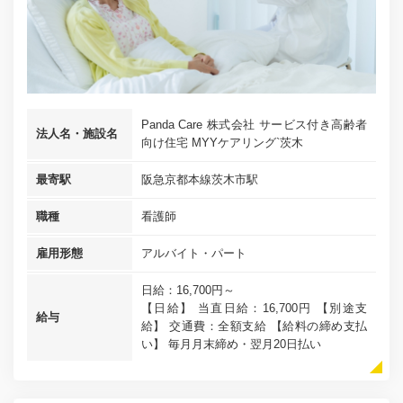
Panda Care 株式会社 サービス付き高齢者
法人名・施設名
向け住宅 MYYケアリング`茨木
最寄駅
阪急京都本線茨木市駅
職種
看護師
雇用形態
アルバイト・パート
日給：16,700円～
【日給】 当直日給：16,700円 【別途支
給与
給】 交通費：全額支給 【給料の締め支払
い】 毎月月末締め・翌月20日払い