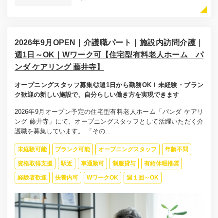
2026年9月OPEN｜介護職パート｜施設内訪問介護｜
週1日～OK｜Wワーク可【住宅型有料老人ホーム パ
ンダ ケアリング 藤井寺】
オープニングスタッフ募集◎週1日から勤務OK！未経験・ブラン
ク歓迎の新しい施設で、自分らしい働き方を実現できます
2026年9月オープン予定の住宅型有料老人ホーム「パンダ ケアリ
ング 藤井寺」にて、オープニングスタッフとして活躍いただく介
護職を募集しています。 「その...
未経験可能
ブランク可能
オープニングスタッフ
年齢不問
資格取得支援
駅近
車通勤可
制服貸与
有給休暇推奨
経験者歓迎
扶養内可
WワークOK
週１回～OK