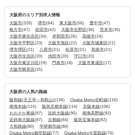
大阪府のエリア別求人情報
大阪市
(326)
堺市
(64)
東大阪市
(56)
豊中市
(47)
枚方市
(47)
吹田市
(42)
大阪市生野区
(36)
茨木市
(35)
大阪市東住吉区
(34)
岸和田市
(26)
高槻市
(24)
大阪市平野区
(23)
大阪市旭区
(22)
大阪市城東区
(21)
堺市堺区
(21)
八尾市
(21)
松原市
(21)
和泉市
(21)
大阪市住吉区
(20)
池田市
(20)
守口市
(20)
大阪市東淀川区
(19)
門真市
(18)
大阪市東成区
(17)
大阪市鶴見区
(15)
大阪府の人気の路線
阪和線(天王寺～和歌山)
(136)
Osaka Metro谷町線
(116)
南海本線
(115)
阪急京都本線
(114)
京阪本線
(106)
おおさか東線
(97)
近鉄大阪線
(95)
南海高野線
(92)
近鉄南大阪線
(87)
京都線
(84)
阪急宝塚本線
(82)
大和路線
(80)
学研都市線
(80)
Osaka Metro御堂筋線
(77)
Osaka Metro今里筋線
(76)