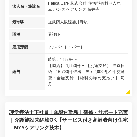
Panda Care 株式会社 住宅型有料老人ホー
法人名・施設名
ム パンダ ケアリング 藤井寺
最寄駅
近鉄南大阪線藤井寺駅
職種
看護師
雇用形態
アルバイト・パート
時給：1,850円～
【時給】 1,850円〜 【別途支給】 当直日
給与
給：16,700円 遅出手当：2,000円／回 交通
費：全額支給 【給料の締め支払い】 毎
月...
理学療法士正社員｜施設内勤務｜研修・サポート充実
｜介護施設未経験OK【サービス付き高齢者向け住宅
MYYケアリング茨木】