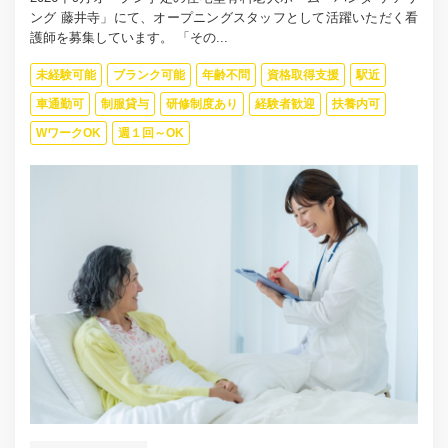
ング 藤井寺」にて、オープニングスタッフとして活躍いただく看
護師を募集しています。 「その...
未経験可能
ブランク可能
年齢不問
資格取得支援
駅近
車通勤可
制服貸与
研修制度あり
経験者歓迎
扶養内可
WワークOK
週１回～OK