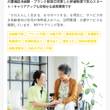
介護施設未経験・ブランク歓迎◎充実した研修制度で安心スター
ト！キャリアアップも目指せる成長環境です
「その人らしく生きる、をサポートする」を理念に、サービス付
き高齢者向け住宅や有料老人ホーム、訪問看護・介護サービスを
展開しています。 MYYケアリング茨木...
未経験可能
ブランク可能
年齢不問
資格取得支援
車通勤可
制服貸与
研修制度あり
賞与あり
週休２日
有給休暇推奨
経験者歓迎
月給30万以上可能