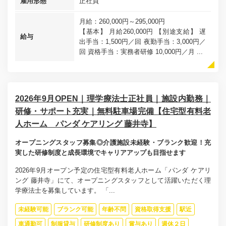
雇用形態
正社員
月給：260,000円～295,000円
【基本】 月給260,000円 【別途支給】 遅
給与
出手当：1,500円／回 夜勤手当：3,000円／
回 資格手当：実務者研修 10,000円／月 ...
2026年9月OPEN｜理学療法士正社員｜施設内勤務｜
研修・サポート充実｜無料駐車場完備【住宅型有料老
人ホーム パンダ ケアリング 藤井寺】
オープニングスタッフ募集◎介護施設未経験・ブランク歓迎！充
実した研修制度と成長環境でキャリアアップも目指せます
2026年9月オープン予定の住宅型有料老人ホーム「パンダ ケアリ
ング 藤井寺」にて、オープニングスタッフとして活躍いただく理
学療法士を募集しています。 「...
未経験可能
ブランク可能
年齢不問
資格取得支援
駅近
車通勤可
制服貸与
研修制度あり
賞与あり
週休２日