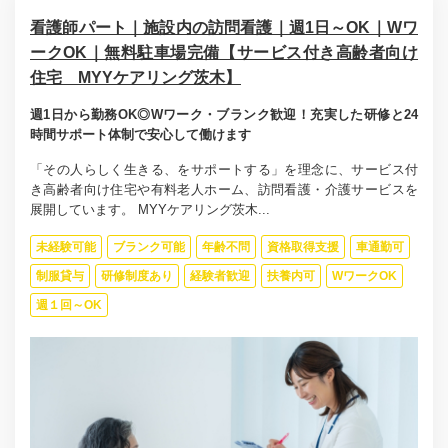
看護師パート｜施設内の訪問看護｜週1日～OK｜Wワ
ークOK｜無料駐車場完備【サービス付き高齢者向け
住宅 MYYケアリング茨木】
週1日から勤務OK◎Wワーク・ブランク歓迎！充実した研修と24
時間サポート体制で安心して働けます
「その人らしく生きる、をサポートする」を理念に、サービス付
き高齢者向け住宅や有料老人ホーム、訪問看護・介護サービスを
展開しています。 MYYケアリング茨木...
未経験可能
ブランク可能
年齢不問
資格取得支援
車通勤可
制服貸与
研修制度あり
経験者歓迎
扶養内可
WワークOK
週１回～OK