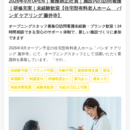
2026年9月OPEN｜看護師正社員｜施設内の訪問看護
｜研修充実｜未経験歓迎【住宅型有料老人ホーム パ
ンダ ケアリング 藤井寺】
オープニングスタッフ募集◎訪問看護未経験・ブランク歓迎！24
時間相談できる安心のサポート体制で、新しい施設づくりに参加
できます
2026年9月オープン予定の住宅型有料老人ホーム「パンダ ケアリ
ング 藤井寺」にて、オープニングスタッフとして活躍いただく看
護師を募集しています。 「その...
未経験可能
ブランク可能
年齢不問
資格取得支援
駅近
車通勤可
制服貸与
研修制度あり
賞与あり
週休２日
有給休暇推奨
経験者歓迎
月給30万以上可能